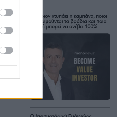
Για ποιον χτυπάει η καμπάνα, ποιοι
δεν κοιμούνται τα βράδια και ποια
μετοχή μπορεί να ανέβει 100%
Ο (πεισματάρης) Ευάγγελος