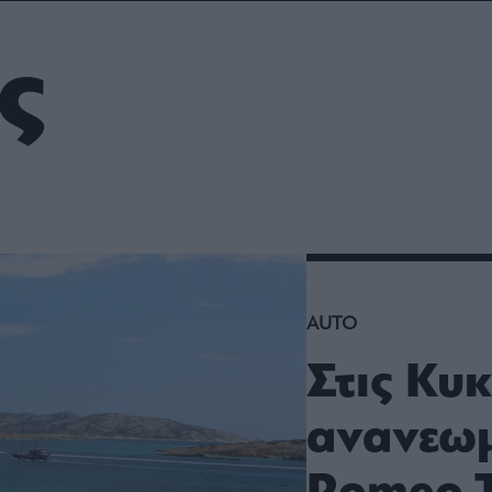
ου
r
ς
ail,
s and
n opt
te is
CHA
acy
rvice
AUTO
Στις Κυκ
ανανεωμ