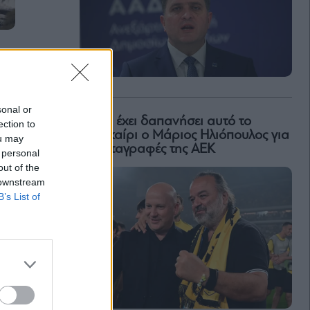
sonal or
Πόσα έχει δαπανήσει αυτό το
ection to
καλοκαίρι ο Μάριος Ηλιόπουλος για
ou may
τις μεταγραφές της ΑΕΚ
 personal
out of the
 downstream
B’s List of