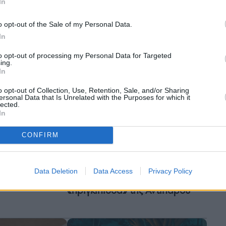
Αντίπαρος: Το μικρό νησί που
In
πνο του Γιάννη
μαγνητίζει κάθε επισκέπτη
 Τομ Χανκς και
o opt-out of the Sale of my Personal Data.
Κόναχι
In
to opt-out of processing my Personal Data for Targeted
ing.
In
o opt-out of Collection, Use, Retention, Sale, and/or Sharing
ersonal Data that Is Unrelated with the Purposes for which it
lected.
In
CONFIRM
Business
Αθανασία Κομνηνού: Η κόρη
Data Deletion
Data Access
Privacy Policy
 Λιούις
του εφοπλιστή που έγινε
 ρόλο: Μόδα και
«πριγκίπισσα» της Αντιπάρου