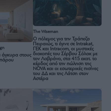
The Wiseman
Ο πόλεμος για την Τράπεζα
Πειραιώς, τι έγινε σε Intrakat,
ign
ΓΕΚ και Intracom, οι μυστικές
διακοπές του Σέρβου Σόλακ με
α άγκυρα στους
τον Λαβράνο, στα 415 εκατ. το
ιπάρου
κέρδος από την πώληση της
NOVA και οι εσωτερικές πισίνες
του ΔΔ και της Λάτση στον
Αστέρα