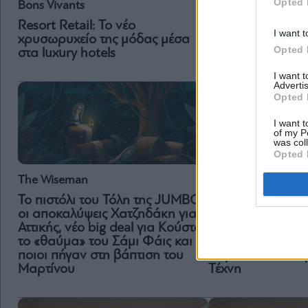
Opted 
Bons Vivants
Αντίπαρο: Το δεί
Μαρτίνου με τον
Resort Retail: Το νέο
I want t
τον Μάθιου Μακ
χρυσωρυχείο της μόδας μέσα
Opted 
στα luxury hotels
I want 
Advertis
Opted 
I want t
of my P
was col
Opted 
The Wiseman
Το πιστόλι του Τόλη της JUMBO,
οι αποκαλύψεις Χατζηδάκη για
Fashion & Art
Αττικής, νέο big deal για Κούστα,
το «θαύμα» του Σάμι Φάις και
Μαρίνα Σάττι και
ποιοι πήγαν στη βάπτιση του
Χάμιλτον σε νέο
Μαρτίνου
Τέχνη