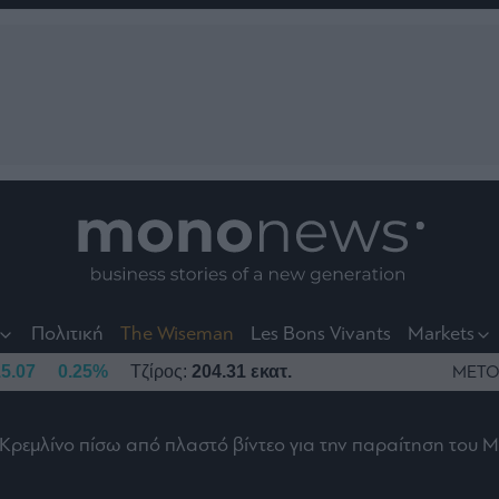
nt
t
t
Πολιτική
The Wiseman
Les Bons Vivants
Markets
5.07
0.25%
Τζίρος:
204.31 εκατ.
ΜΕΤΟ
Κρεμλίνο πίσω από πλαστό βίντεο για την παραίτηση του Μ
το