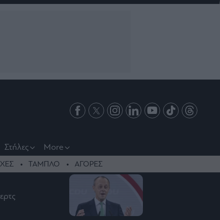
Στήλες
More
ΧΕΣ
ΤΑΜΠΛΟ
ΑΓΟΡΕΣ
ερτς