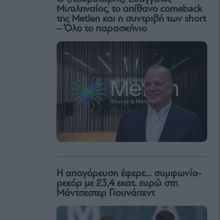
Μυτιληναίος, το απίθανο comeback
της Μetlen και η συντριβή των short
– Όλο το παρασκήνιο
Η απαγόρευση έφερε… συμφωνία-
ρεκόρ με 23,4 εκατ. ευρώ στη
Μάντσεστερ Γιουνάιτεντ