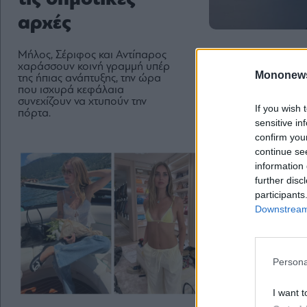
αρχές
Μήλος, Σέριφος και Αντίπαρος
χαράσσουν κοινή γραμμή υπέρ
Mononew
της ήπιας ανάπτυξης, την ώρα
που ισχυρά κεφάλαια
συνεχίζουν να χτυπούν την
If you wish 
πόρτα.
sensitive in
confirm you
continue se
information 
further disc
participants
Downstream 
Persona
Life & Style
I want t
Άρωμα Χόλιγουν