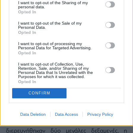
I want to opt-out of the Sharing of my
personal data.
Opted In
I want to opt-out of the Sale of my
Personal Data.
Opted In
I want to opt-out of processing my
Personal Data for Targeted Advertising.
Opted In
I want to opt-out of Collection, Use,
Retention, Sale, and/or Sharing of my
Personal Data that Is Unrelated with the
Τμήμα αρχαϊκού κούρου εντοιχισμένο στον τοίχο
Purposes for which it was collected.
μεταγενέστερης κατασκευής
Opted In
CONFIRM
Από το 2020 εξάλλου ανασκάπτεται ένα
πολύπλοκο σύστημα συλλογής και διαχείρισης
υδάτων στις υπώρειες του λόφου, νότια του
Data Deletion
Data Access
Privacy Policy
ιερού. στη φετινή ανασκαφική περίοδο
διερευνήθηκαν δύο μεγάλες δεξαμενές, η