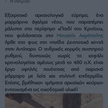
Η στήριξη
Architecture
&
Design
Εξαιρετικό αρχαιολογικό εύρημα, ένα
Fashion
μαρμάρινο άγαλμα νέου, που παραπέμπει
&
μάλιστα στο περίφημο «Παιδί του Κριτίου»,
Art
που φυλάσσεται στο
Μουσείο Ακρόπολης
Watches
ήρθε στο φως στη νησίδα Δεσποτικό κοντά
Yachts
στην Αντίπαρο. Ο ανδρικός κορμός αυστηρού
Table
ρυθμού, δυστυχώς χωρίς το κεφάλι
For
Two
χρονολογείται αμέσως μετά το 480 π.Χ. είναι
έργο υψηλής ποιότητας από παριανό
μάρμαρο με λεία και στιλπνή επιδερμίδα.
Επίσης, βρέθηκαν τμήματα αρχαϊκών κούρων
Μετοχές
εντοιχισμένα ως οικοδομικό υλικό!
Αγορές
Trader's
book