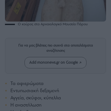
Rumors
ESG
Today
Mononews2030
Ο κούρος στο Αρχαιολογικό Μουσείο Πάρου
Άρθρα
Συνεντεύξεις
Για να μας βλέπεις πιο συχνά στα αποτελέσματα
αναζήτησης
Add mononews.gr on Google
Les
Bons
Vivants
Τα αφιερώματα
Auto
Εντυπωσιακή δεξαμενή
Life
&
Αγγεία, σκύφοι, κύπελλα
Style
Η αναστήλωση
Υγεία