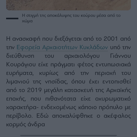
Monocle
Media
Lab
Η στιγμή της αποκάλυψης του κούρου μέσα από το
χώμα
Η ανασκαφή που διεξάγεται από το 2001 από
Mononews100
την
Εφορεία Αρχαιοτήτων Κυκλάδων
υπό την
διεύθυνση του αρχαιολόγου Γιάννου
Κουράγιου είχε πράγματι φέτος εντυπωσιακά
Εγγραφείτε
στο
ευρήματα, κυρίως από την περιοχή του
Newsletter
λιμανιού της νησίδας, όπου έχει εντοπισθεί
του
mononews.gr
από το 2019 μεγάλη κατασκευή της Αρχαϊκής
εποχής, που πιθανότατα είχε οχυρωματικό
χαρακτήρα- ενδεχομένως κάποιο πρόπυλο με
περίβολο. Εδώ αποκαλύφθηκε ο ακέφαλος
By
κορμός άνδρα
submitting
your
email,
you