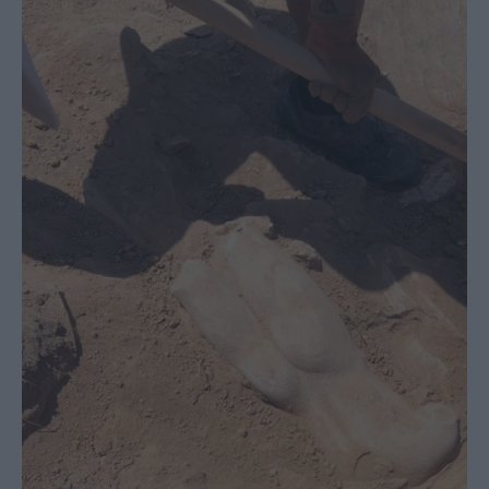
Buy-
Hold-
Sell
The
Value
Investor
Crypto
Χρηματιστηριακές
Ανακοινώσεις
Creative
Content
Branded
Content
Reports
&
Branded
Content
Calendar