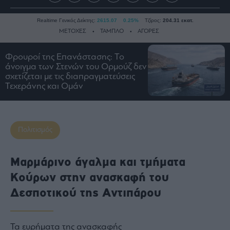
Realtime Γενικός Δείκτης:
2615.07
0.25%
Τζίρος:
204.31 εκατ.
ΜΕΤΟΧΕΣ
ΤΑΜΠΛΟ
ΑΓΟΡΕΣ
Φρουροί της Επανάστασης: Το
άνοιγμα των Στενών του Ορμούζ δεν
Ειδήσεις
σχετίζεται με τις διαπραγματεύσεις
Οικονομία
Τεχεράνης και Ομάν
Business
Τράπεζες
Ναυτιλία
Πολιτισμός
Real
Estate
Μαρμάρινο άγαλμα και τμήματα
Ενέργεια
Κούρων στην ανασκαφή του
Πολιτική
Δεσποτικού της Αντιπάρου
Πολιτισμός
Κοινωνία
Τα ευρήματα της ανασκαφής
Law