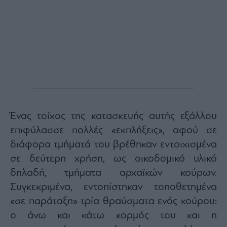
ας
οι
ήσης
4
news.gr
ghts
rved
Ένας τοίχος της κατασκευής αυτής εξάλλου
επιφύλασσε πολλές «εκπλήξεις», αφού σε
διάφορα τμήματά του βρέθηκαν εντοιχισμένα
σε δεύτερη χρήση, ως οικοδομικό υλικό
δηλαδή, τμήματα αρχαϊκών κούρων.
Συγκεκριμένα, εντοπίστηκαν τοποθετημένα
«σε παράταξη» τρία θραύσματα ενός κούρου:
ο άνω και κάτω κορμός του και η