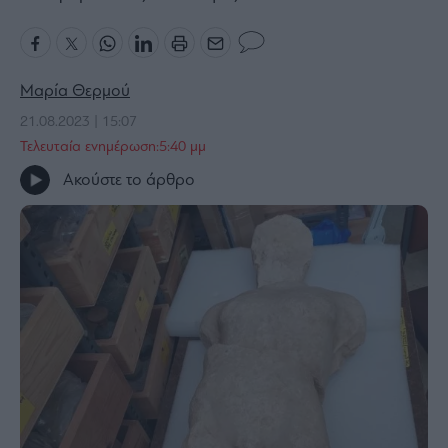
Bloomberg
Financial
Times
Μαρία Θερμού
21.08.2023 | 15:07
Τελευταία ενημέρωση:5:40 μμ
The
Ακούστε το άρθρο
Wiseman
Room
301
My
Story
Media
Winners
&
Losers
Επι-
θετικά