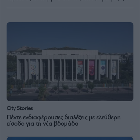
and
Terms
of
Service
apply.
ότητα
ι
ίες
ας
οι
ήσης
4
news.gr
ghts
rved
City Stories
Πέντε ενδιαφέρουσες διαλέξεις με ελεύθερη
είσοδο για τη νέα βδομάδα