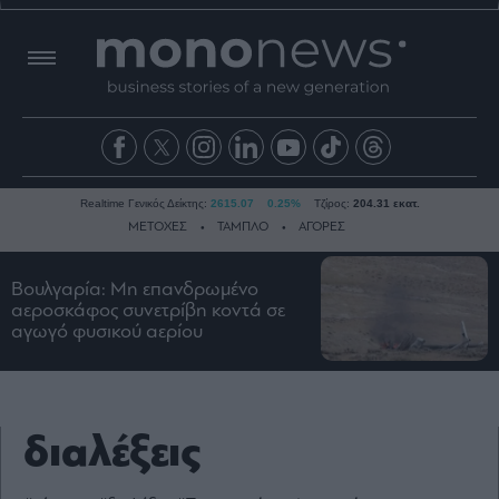
Realtime Γενικός Δείκτης:
2615.07
0.25%
Τζίρος:
204.31 εκατ.
ΜΕΤΟΧΕΣ
ΤΑΜΠΛΟ
ΑΓΟΡΕΣ
Βουλγαρία: Μη επανδρωμένο
Ειδήσεις
αεροσκάφος συνετρίβη κοντά σε
αγωγό φυσικού αερίου
Οικονομία
Business
Τράπεζες
Ναυτιλία
διαλέξεις
Real
Estate