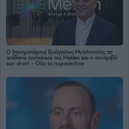
Ο (πεισματάρης) Ευάγγελος Μυτιληναίος, το
απίθανο comeback της Μetlen και η συντριβή
των short – Όλο το παρασκήνιο