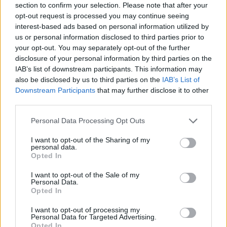
section to confirm your selection. Please note that after your
opt-out request is processed you may continue seeing
City Stories
interest-based ads based on personal information utilized by
us or personal information disclosed to third parties prior to
Έξι ενδιαφέρουσες διαλέξεις και ομιλίες με
ελεύθερη είσοδο για αυτή τη βδομάδα
your opt-out. You may separately opt-out of the further
disclosure of your personal information by third parties on the
IAB’s list of downstream participants. This information may
also be disclosed by us to third parties on the
IAB’s List of
Downstream Participants
that may further disclose it to other
third parties.
Personal Data Processing Opt Outs
I want to opt-out of the Sharing of my
personal data.
Opted In
I want to opt-out of the Sale of my
City Stories
Personal Data.
Opted In
Δύο ενδιαφέρουσες διαλέξεις με ελεύθερη
είσοδο για την Παρασκευή (2 Νοεμβρίου)
I want to opt-out of processing my
Personal Data for Targeted Advertising.
Opted In