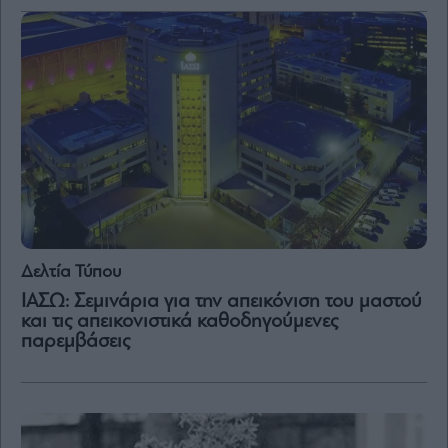
Μετοχές
Αγορές
Trader's
book
Buy-
Hold-
Sell
The
Value
Investor
Δελτία Τύπου
Crypto
ΙΑΣΩ: Σεμινάρια για την απεικόνιση του μαστού
Χρηματιστηριακές
και τις απεικονιστικά καθοδηγούμενες
Ανακοινώσεις
παρεμβάσεις
Creative
Content
Branded