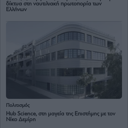
Vivants
δίκτυα στη ναυτιλιακή πρωτοπορία των
Ελλήνων
Auto
Life
&
Style
Υγεία
Architecture
&
Design
Fashion
&
Art
Watches
Yachts
Table
Πολιτισμός
For
Two
Hub Science, στη μαγεία της Επιστήμης με τον
Νίκο Δεμίρη