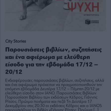
By
submitting
your
email,
you
agree
City Stories
to
our
Terms
Παρουσιάσεις βιβλίων, συζητήσεις
and
Privacy
και ένα αφιέρωμα με ελεύθερη
Notice.
You
can
είσοδο για την εβδομάδα 17/12 –
opt
out
20/12
at
any
time.
This
Ενδιαφέρουσες παρουσιάσεις βιβλίων, συζητήσεις, αλλά
site
και ένα αφιέρωμα πρόκειται να πραγματοποιηθούν την
is
επόμενη εβδομάδα Δευτέρα 17/12 – Πέμπτη 20/12 με
protected
by
ελεύθερη είσοδο στον ΙΑΝΟ. Παρουσιάσεις Βιβλίων
reCAPTCHA
Παρουσίαση Βιβλίου των εκδόσεων Κέδρος, Γιάννης
and
the
Ρίτσος. Πρώιμα ποιήματα και πεζά Τη Δευτέρα 17
Google
Δεκεμβρίου στις 20:30 οι εκδόσεις Κέδρος και ο IANOS
Privacy
Policy
παρουσιάζουν το βιβλίο «Γιάννης Ρίτσος. Πρώιμα […]