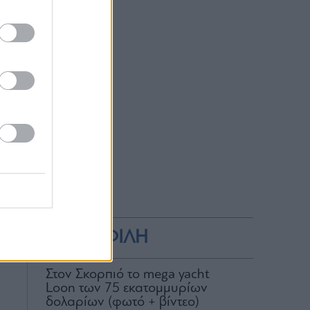
ΔΗΜΟΦΙΛΗ
Στον Σκορπιό το mega yacht
Loon των 75 εκατομμυρίων
δολαρίων (φωτό + βίντεο)