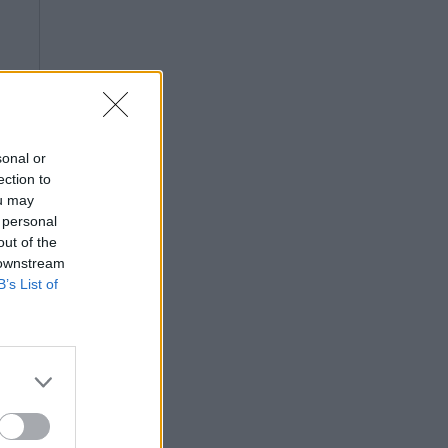
sonal or
ection to
ou may
 personal
out of the
 downstream
B’s List of