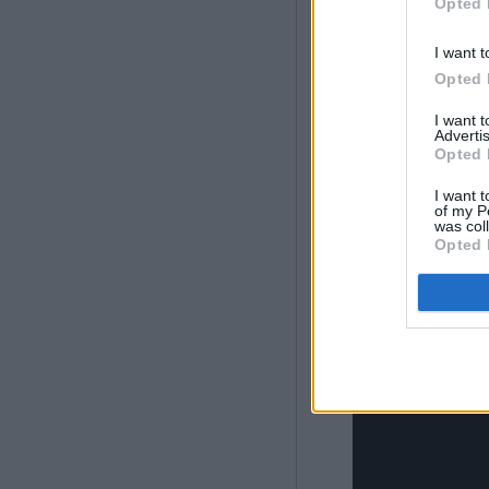
Opted 
I want t
Opted 
I want 
Advertis
Opted 
I want t
of my P
was col
Opted 