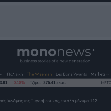
nt
t
t
Πολιτική
The Wiseman
Les Bons Vivants
Markets
3.91
-0.18%
Τζίρος:
275.41 εκατ.
ΜΕΤΟ
ρές δυνάμεις της Πυροσβεστικής, εστάλη μήνυμα 112
το