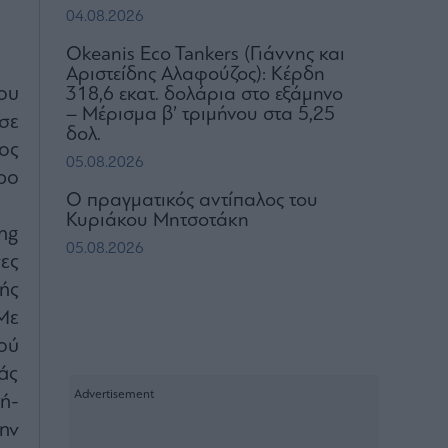
04.08.2026
Okeanis Eco Tankers (Γιάννης και
Αριστείδης Αλαφούζος): Κέρδη
ου
318,6 εκατ. δολάρια στο εξάμηνο
– Μέρισμα β’ τριμήνου στα 5,25
σε
δολ.
ος
05.08.2026
ρο
Ο πραγματικός αντίπαλος του
Κυριάκου Μητσοτάκη
ng
05.08.2026
ες
ής
Με
ού
άς
ή-
ην