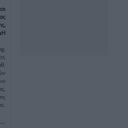
αι
ας
ς,
«Η
g,
ος
θ.
ών
ιο
ς,
ης
c.