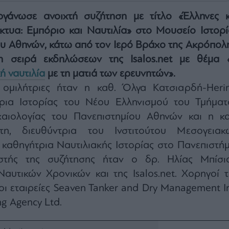
οργάνωσε ανοιχτή συζήτηση με τίτλο «Έλληνες κ
ίκτυα: Εμπόριο και Ναυτιλία» στο Μουσείο Ιστορί
υ Αθηνών, κάτω από τον Ιερό Βράχο της Ακρόπολη
τη σειρά εκδηλώσεων της Isalos.net με θέμα 
ή ναυτιλία
με τη ματιά των ερευνητών».
ομιλήτριες ήταν η καθ. Όλγα Κατσιαρδή-Herin
ρια Ιστορίας του Νέου Ελληνισμού του Τμήματ
χαιολογίας του Πανεπιστημίου Αθηνών και η κα
τη, διευθύντρια του Ινστιτούτου Μεσογειακ
καθηγήτρια Ναυτιλιακής Ιστορίας στο Πανεπιστήμ
ιστής της συζήτησης ήταν ο δρ. Ηλίας Μπίσια
αυτικών Χρονικών και της Isalos.net. Χορηγοί τ
ι εταιρείες Seaven Tanker and Dry Management In
ng Agency Ltd.