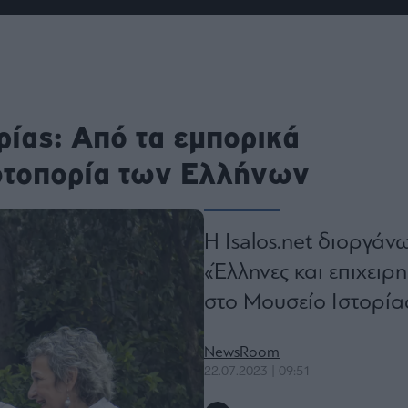
ου
r
ail,
ρίας: Από τα εμπορικά
s and
n opt
te is
ρωτοπορία των Ελλήνων
CHA
acy
rvice
Η Ιsalos.net διοργάν
«Έλληνες και επιχειρ
στο Μουσείο Ιστορία
NewsRoom
22.07.2023 | 09:51