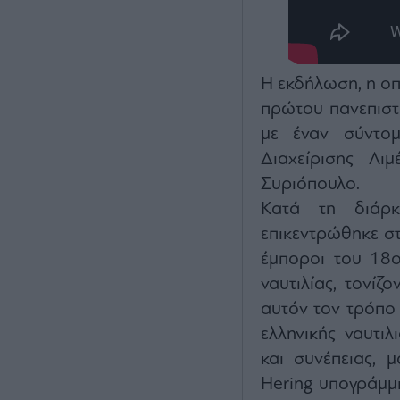
Η εκδήλωση, η οπ
πρώτου πανεπιστη
με έναν σύντο
Διαχείρισης Λι
Συριόπουλο.
Κατά τη διάρκ
επικεντρώθηκε στ
έμποροι του 18ο
ναυτιλίας, τονίζ
αυτόν τον τρόπο
ελληνικής ναυτι
και συνέπειας, 
Hering υπογράμμι