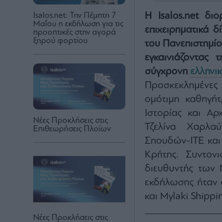
Η Ιsalos.net δι
Isalos.net: Την Πέμπτη 7
Μαΐου η εκδήλωση για τις
επιχειρηματικά δ
προοπτικές στην αγορά
ξηρού φορτίου
του Πανεπιστημίο
εγκαινιάζοντας 
σύγχρονη
ελληνικ
Προσκεκλημένες 
ομότιμη καθηγήτ
Ιστορίας και Αρ
Νέες Προκλήσεις στις
Τζελίνα Χαρλαύ
Επιθεωρήσεις Πλοίων
Σπουδών-ΙΤΕ και 
Κρήτης. Συντον
διευθυντής των Ν
εκδήλωσης ήταν ο
και Mylaki Shippi
Νέες Προκλήσεις στις