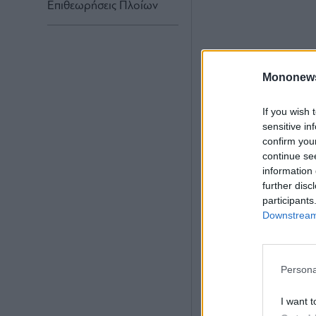
Επιθεωρήσεις Πλοίων
Mononew
If you wish 
sensitive in
confirm you
continue se
information 
further disc
participants
Downstream 
Persona
I want t