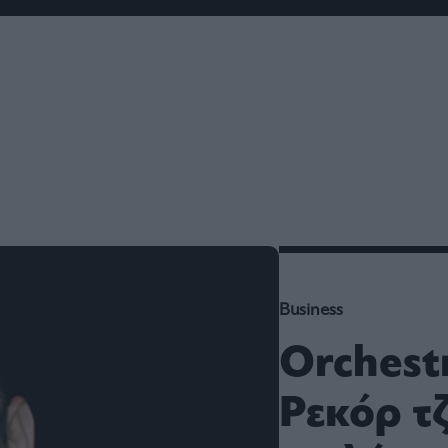
ου
r
ail,
s and
n opt
te is
CHA
acy
rvice
Business
Orchestr
Ρεκόρ τ