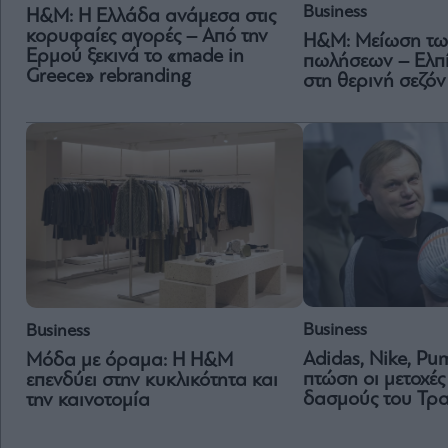
Business
H&M: Η Ελλάδα ανάμεσα στις
κορυφαίες αγορές – Από την
Η&Μ: Μείωση τω
Ερμού ξεκινά το «made in
πωλήσεων – Ελπ
Greece» rebranding
στη θερινή σεζόν
Business
Business
Adidas, Nike, Pu
Μόδα με όραμα: Η H&M
πτώση οι μετοχές
επενδύει στην κυκλικότητα και
δασμούς του Τρα
την καινοτομία