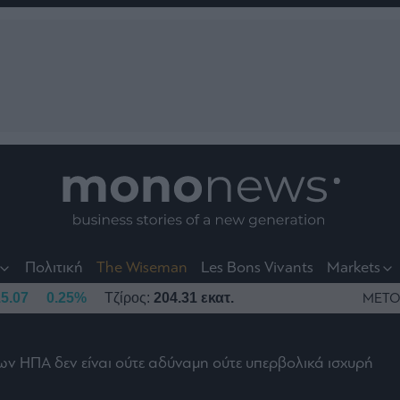
nt
t
t
Πολιτική
The Wiseman
Les Bons Vivants
Markets
5.07
0.25%
Τζίρος:
204.31 εκατ.
ΜΕΤΟ
ων ΗΠΑ δεν είναι ούτε αδύναμη ούτε υπερβολικά ισχυρή
το