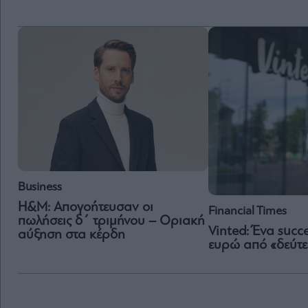
Business
H&M: Απογοήτευσαν οι
Financial Times
πωλήσεις δ΄ τριμήνου – Οριακή
Vinted: Ένα succe
αύξηση στα κέρδη
ευρώ από «δεύτε