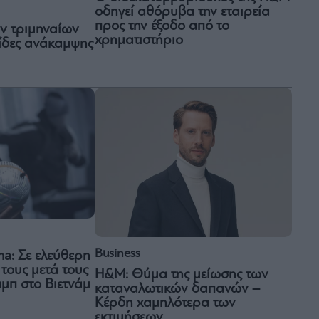
οδηγεί αθόρυβα την εταιρεία
προς την έξοδο από το
ν τριμηναίων
χρηματιστήριο
ίδες ανάκαμψης
Business
ma: Σε ελεύθερη
 τους μετά τους
H&M: Θύμα της μείωσης των
μπ στο Βιετνάμ
καταναλωτικών δαπανών –
Κέρδη χαμηλότερα των
εκτιμήσεων