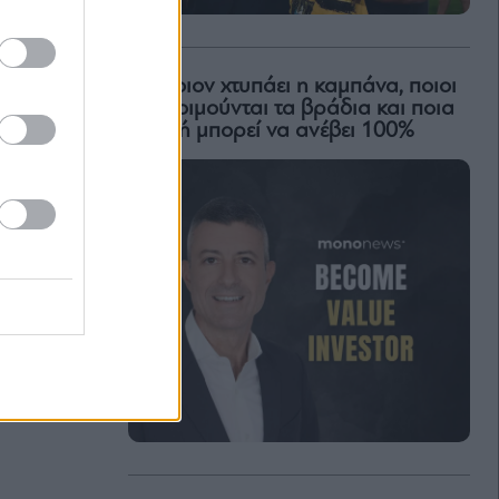
Για ποιον χτυπάει η καμπάνα, ποιοι
δεν κοιμούνται τα βράδια και ποια
μετοχή μπορεί να ανέβει 100%