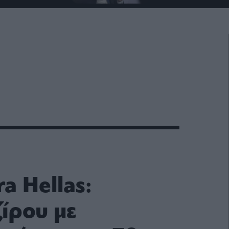
a Hellas:
ζίρου με