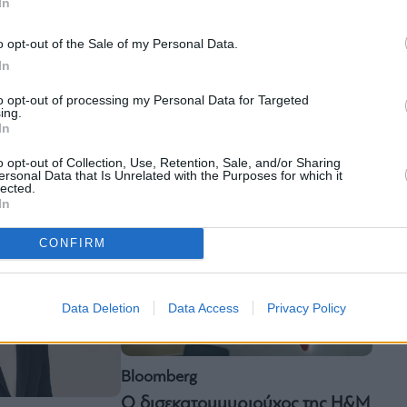
In
o opt-out of the Sale of my Personal Data.
In
Business
to opt-out of processing my Personal Data for Targeted
ing.
Marks & Spencer: Aνοίγει
In
κατάστημα μεταχειρισμένων
ρυσι οι
ρούχων στο eBay
 αγοράσουν H&M
o opt-out of Collection, Use, Retention, Sale, and/or Sharing
ersonal Data that Is Unrelated with the Purposes for which it
lected.
In
CONFIRM
Data Deletion
Data Access
Privacy Policy
Bloomberg
Ο δισεκατομμυριούχος της H&M