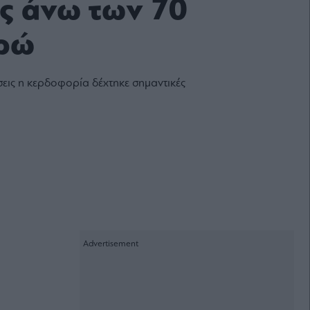
ς άνω των 70
υρώ
σεις η κερδοφορία δέχτηκε σημαντικές