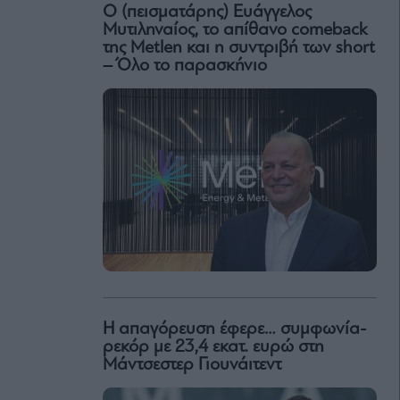
Ο (πεισματάρης) Ευάγγελος
Μυτιληναίος, το απίθανο comeback
της Μetlen και η συντριβή των short
– Όλο το παρασκήνιο
Η απαγόρευση έφερε… συμφωνία-
ρεκόρ με 23,4 εκατ. ευρώ στη
Μάντσεστερ Γιουνάιτεντ