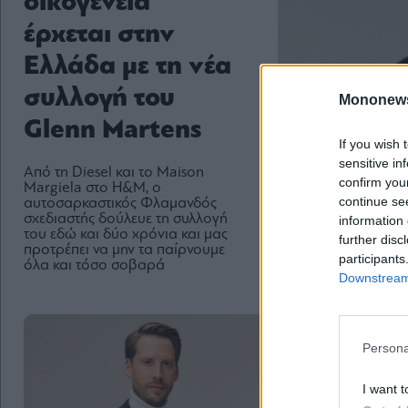
οικογένεια
έρχεται στην
Ελλάδα με τη νέα
συλλογή του
Mononew
Glenn Martens
If you wish 
sensitive in
Από τη Diesel και το Maison
confirm you
Margiela στο H&M, o
continue se
αυτοσαρκαστικός Φλαμανδός
σχεδιαστής δούλευε τη συλλογή
information 
του εδώ και δύο χρόνια και μας
further disc
προτρέπει να μην τα παίρνουμε
participants
όλα και τόσο σοβαρά
Downstream 
Persona
I want t