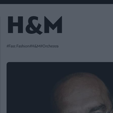
Fashion
Κοινωνία
Rumors
Ανακοινώσεις
Newsletter τ
&
mononews.g
Art
Law
ESG
H&M
Today
Watches
ΕΓΓΡΑΦΗ
Bloomberg
Mononews2030
Yachts
By submitting your em
Financial
you agree to our Term
Times
Άρθρα
Privacy Notice. You ca
Table
out at any time. This si
For
protected by reCAPT
#Fast Fashion
#H&M
#Orchestra
and the Google Priv
Συνεντεύξεις
Two
Policy and Terms of Se
apply.
Ταυτότητα
Οι
2024
Αξίες
mononews.gr
μας
All rights
Όροι
reserved
Χρήσης