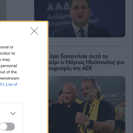
sonal or
ection to
Πόσα έχει δαπανήσει αυτό το
ou may
καλοκαίρι ο Μάριος Ηλιόπουλος για
 personal
τις μεταγραφές της ΑΕΚ
out of the
 downstream
B’s List of