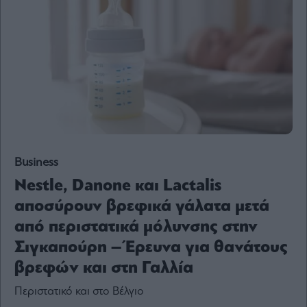
Content
Reports
&
Branded
Content
Calendar
Monocle
Media
Lab
Business
Nestle, Danone και Lactalis
Mononews100
αποσύρουν βρεφικά γάλατα μετά
από περιστατικά μόλυνσης στην
Σιγκαπούρη – Έρευνα για θανάτους
Εγγραφείτε
στο
βρεφών και στη Γαλλία
Newsletter
του
Περιστατικό και στο Βέλγιο
mononews.gr