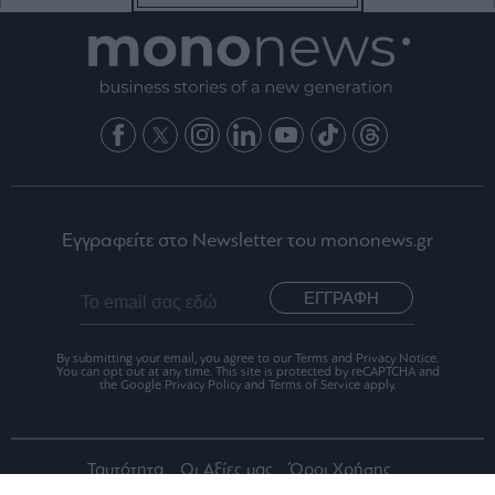
Εγγραφείτε στο Newsletter του mononews.gr
ΕΓΓΡΑΦΗ
By submitting your email, you agree to our Terms and Privacy Notice.
You can opt out at any time. This site is protected by reCAPTCHA and
the Google Privacy Policy and Terms of Service apply.
Ταυτότητα
Οι Αξίες μας
Όροι Χρήσης