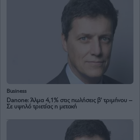
and
Terms
of
Service
apply.
ότητα
ι
ίες
ας
οι
ήσης
4
news.gr
ghts
Business
rved
Danone: Άλμα 4,1% στις πωλήσεις β’ τριμήνου –
Σε υψηλό τριετίας η μετοχή