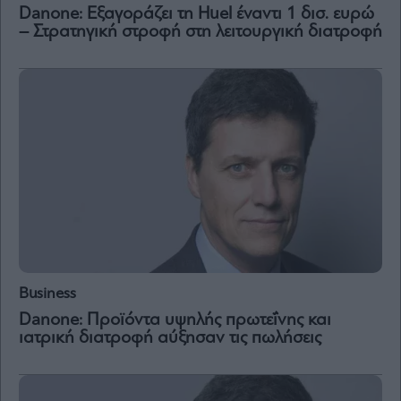
Vivants
Danone: Εξαγοράζει τη Huel έναντι 1 δισ. ευρώ
– Στρατηγική στροφή στη λειτουργική διατροφή
Auto
Life
&
Style
Υγεία
Architecture
&
Design
Fashion
&
Art
Watches
Yachts
Business
Table
Danone: Προϊόντα υψηλής πρωτεΐνης και
For
ιατρική διατροφή αύξησαν τις πωλήσεις
Two