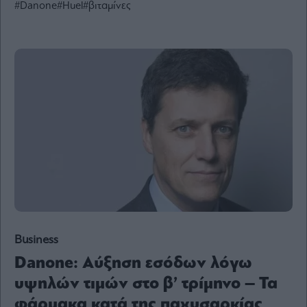
#Danone
#Huel
#βιταμίνες
Ενέργεια
Πολιτική
Πολιτισμός
Κοινωνία
Law
Bloomberg
Financial
Times
The
Wiseman
Business
Room
Danone: Αύξηση εσόδων λόγω
301
My
υψηλών τιμών στο β’ τρίμηνο – Τα
Story
φάρμακα κατά της παχυσαρκίας