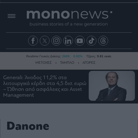
Realtime Γενικός Δείκτης:
2609
0.02%
Τζίρος:
9.81 εκατ.
ΜΕΤΟΧΕΣ
ΤΑΜΠΛΟ
ΑΓΟΡΕΣ
Generali: Άνοδος 11,2% στα
λειτουργικά κέρδη στα 4,5 δισ. ευρώ
Ειδήσεις
– Ώθηση από ασφάλειες και Asset
Οικονομία
Management
Business
Τράπεζες
Ναυτιλία
Danone
Real
Estate