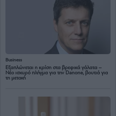
Μετοχές
Αγορές
Trader's
book
Buy-
Hold-
Sell
The
Business
Value
Investor
Εξαπλώνεται η κρίση στα βρεφικά γάλατα –
Νέο ισχυρό πλήγμα για την Danone, βουτιά για
Crypto
τη μετοχή
Χρηματιστηριακές
Ανακοινώσεις
Creative
Content
Branded