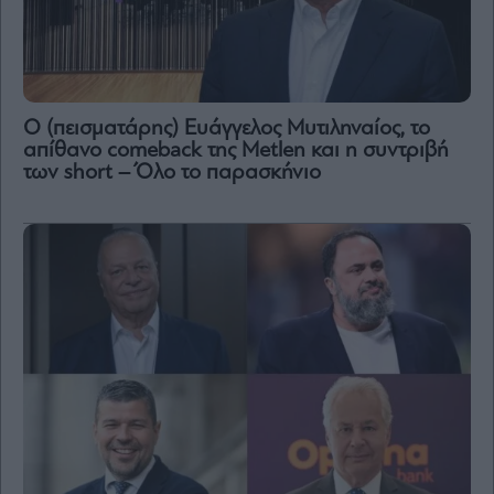
Ο (πεισματάρης) Ευάγγελος Μυτιληναίος, το
απίθανο comeback της Μetlen και η συντριβή
των short – Όλο το παρασκήνιο