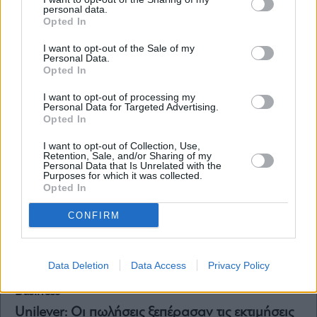
personal data.
Opted In
Business
I want to opt-out of the Sale of my
Personal Data.
Danone: Ετοιμάζει τα γιαούρτια της νέας εποχής
Opted In
με σύμμαχο την τεχνητή νοημοσύνη
I want to opt-out of processing my
Personal Data for Targeted Advertising.
Opted In
I want to opt-out of Collection, Use,
Retention, Sale, and/or Sharing of my
Personal Data that Is Unrelated with the
Purposes for which it was collected.
Opted In
CONFIRM
Data Deletion
Data Access
Privacy Policy
Business
Unilever: Oι πωλήσεις ξεπέρασαν τις εκτιμήσεις