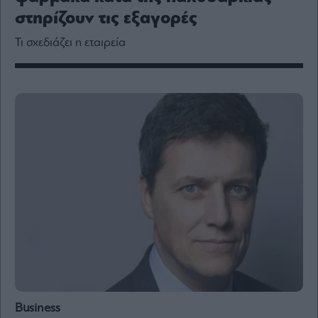
Media
στηρίζουν τις εξαγορές
Winners
&
Τι σχεδιάζει η εταιρεία
Losers
Επι-
θετικά
Rumors
ESG
Today
Mononews2030
Άρθρα
Συνεντεύξεις
Les
Business
Bons