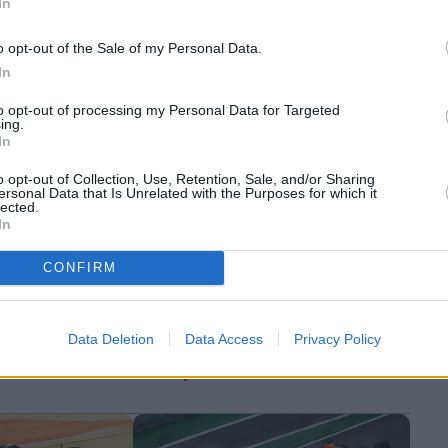
In
FORMULA 1 2026 - ΑΦΙΕΡΩΜΑ
 έπαθε ο
F1 Μονακό: Ταχύτερες οι Ferrari
o opt-out of the Sale of my Personal Data.
στα ελεύθερα
In
to opt-out of processing my Personal Data for Targeted
ing.
In
o opt-out of Collection, Use, Retention, Sale, and/or Sharing
ersonal Data that Is Unrelated with the Purposes for which it
lected.
In
CONFIRM
 - ΑΦΙΕΡΩΜΑ
AUTO
άθος είναι
Data Deletion
Data Access
Privacy Policy
F1 Ιαπωνία: Τυχερός αλλά και
ικανός ο Αντονέλι