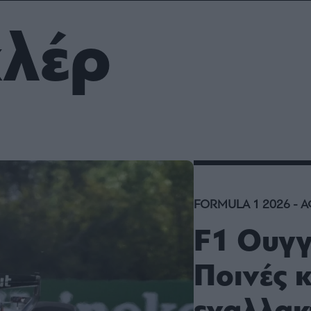
ου
r
κλέρ
ail,
s and
n opt
te is
CHA
acy
rvice
FORMULA 1 2026 - 
F1 Ουγγ
Ποινές κ