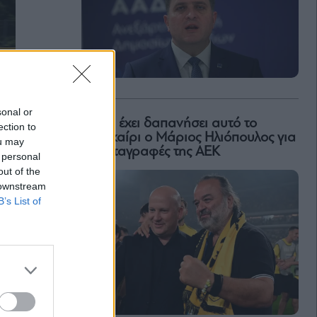
sonal or
Πόσα έχει δαπανήσει αυτό το
ection to
καλοκαίρι ο Μάριος Ηλιόπουλος για
ou may
τις μεταγραφές της ΑΕΚ
 personal
out of the
 downstream
B’s List of