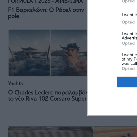
Opted 
FORMULA 1 2026 - ΑΦΙΕΡΩΜΑ
F1 Μονακό: Να τι
F1 Βαρκελώνη: Ο Ράσελ στην
Λεκλέρ
I want t
pole
Opted 
I want 
Advertis
Opted 
I want t
of my P
was col
Opted 
Yachts
FORMULA 1 2026
Ο Charles Leclerc παραλαμβάνει
το νέο Riva 102 Corsaro Super
F1 Λεκλέρκ: Το π
ακόμα εκεί