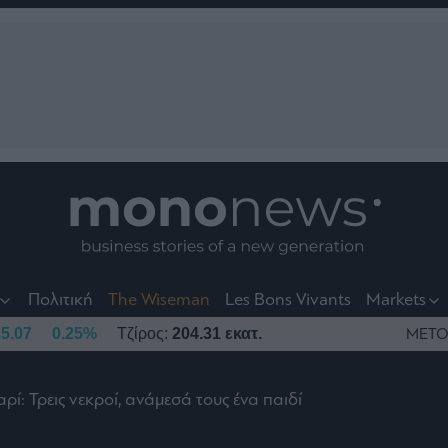
nt
t
t
Πολιτική
The Wiseman
Les Bons Vivants
Markets
5.07
0.25%
Τζίρος:
204.31 εκατ.
ΜΕΤΟ
ρί: Τρεις νεκροί, ανάμεσά τους ένα παιδί
το