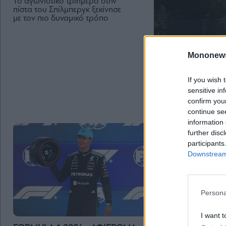
Το αγωνιστικό τριήμερο στην
πίστα του Σπίλμπεργκ ξεκίνησε
με τον πιο δυναμικό τρόπο
Mononew
If you wish 
sensitive in
confirm you
continue se
information 
further disc
participants
Downstream 
Persona
I want t
AUTO