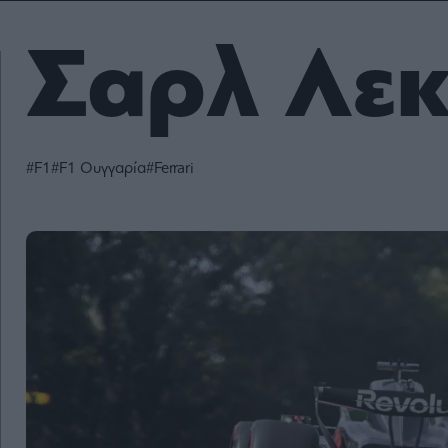
Fashion
Κοινωνία
Rumors
Ανακοινώσεις
Newsletter τ
&
mononews.g
Art
Σαρλ Λε
Law
ESG
Today
Watches
ΕΓΓΡΑΦΗ
Bloomberg
Mononews2030
Yachts
By submitting your em
Financial
you agree to our Term
Times
Άρθρα
Privacy Notice. You ca
Table
#F1
#F1 Ουγγαρία
#Ferrari
out at any time. This si
For
protected by reCAPT
and the Google Priv
Συνεντεύξεις
Two
Policy and Terms of Se
apply.
Ταυτότητα
Οι
2024
Αξίες
mononews.gr
μας
All rights
Όροι
reserved
Χρήσης