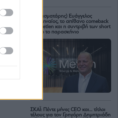
Ο (πεισματάρης) Ευάγγελος
Μυτιληναίος, το απίθανο comeback
της Μetlen και η συντριβή των short
– Όλο το παρασκήνιο
ΣΚΑΪ: Πέντε μήνες CEO και… τίτλοι
τέλους για τον Γρηγόρη Δημητριάδη