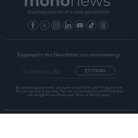
Εγγραφείτε στο Newsletter του mononews.gr
ΕΓΓΡΑΦΗ
By submitting your email, you agree to our Terms and Privacy Notice.
You can opt out at any time. This site is protected by reCAPTCHA and
the Google Privacy Policy and Terms of Service apply.
Ταυτότητα
Οι Αξίες μας
Όροι Χρήσης