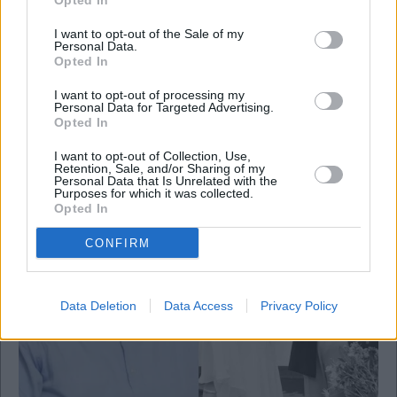
Opted In
I want to opt-out of the Sale of my
Personal Data.
Opted In
Business
I want to opt-out of processing my
Personal Data for Targeted Advertising.
Ιβάν Σαββίδης ή Νίκος Σαββίδης: Σε ποιον
Opted In
πραγματικά ανήκει ο ΟΛΘ
I want to opt-out of Collection, Use,
Retention, Sale, and/or Sharing of my
Personal Data that Is Unrelated with the
Purposes for which it was collected.
Opted In
CONFIRM
Data Deletion
Data Access
Privacy Policy