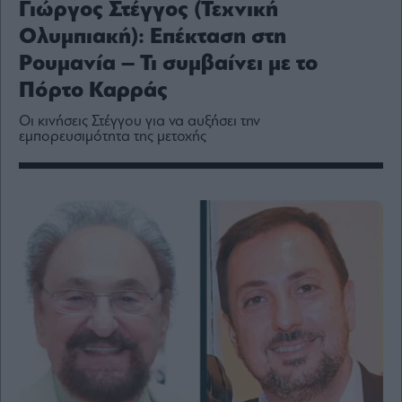
Γιώργος Στέγγος (Τεχνική
Media
Ολυμπιακή): Επέκταση στη
Winners
&
Ρουμανία – Τι συμβαίνει με το
Losers
Πόρτο Καρράς
Επι-
θετικά
Οι κινήσεις Στέγγου για να αυξήσει την
εμπορευσιμότητα της μετοχής
Rumors
ESG
Today
Mononews2030
Άρθρα
Συνεντεύξεις
Les
Bons