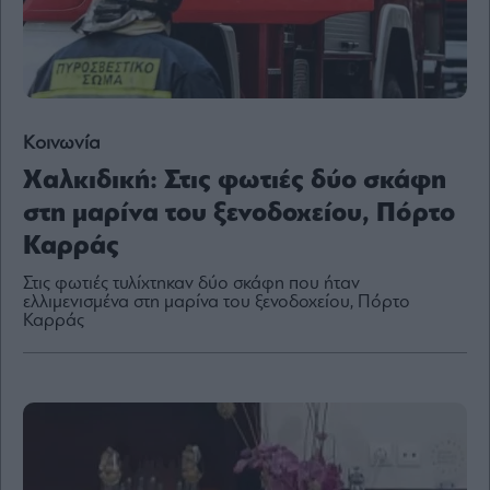
By
submitting
your
Κοινωνία
email,
you
agree
Χαλκιδική: Στις φωτιές δύο σκάφη
to
our
στη μαρίνα του ξενοδοχείου, Πόρτο
Terms
and
Privacy
Καρράς
Notice.
You
can
Στις φωτιές τυλίχτηκαν δύο σκάφη που ήταν
opt
out
ελλιμενισμένα στη μαρίνα του ξενοδοχείου, Πόρτο
at
Καρράς
any
time.
This
site
is
protected
by
reCAPTCHA
and
the
Google
Privacy
Policy