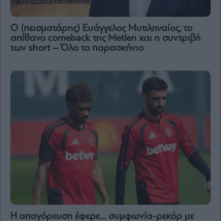
Ο (πεισματάρης) Ευάγγελος Μυτιληναίος, το
απίθανο comeback της Μetlen και η συντριβή
των short – Όλο το παρασκήνιο
Η απαγόρευση έφερε… συμφωνία-ρεκόρ με