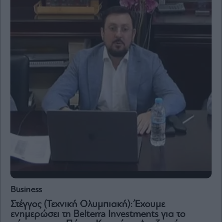
and
Terms
of
Service
apply.
ότητα
ι
ίες
ας
οι
ήσης
4
news.gr
ghts
rved
Business
Στέγγος (Τεχνική Ολυμπιακή): Έχουμε
ενημερώσει τη Belterra Investments για το