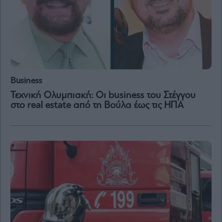
Content
Reports
&
Branded
Content
Calendar
Monocle
Business
Media
Lab
Τεχνική Ολυμπιακή: Οι business του Στέγγου
στο real estate από τη Βούλα έως τις ΗΠΑ
Mononews100
Εγγραφείτε
στο
Newsletter
του
mononews.gr