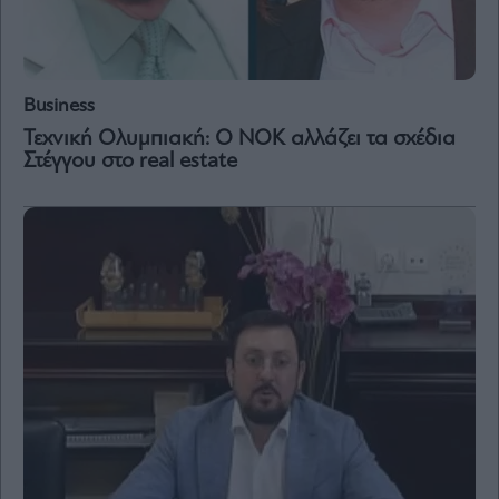
Vivants
Auto
Life
&
Business
Style
Τεχνική Ολυμπιακή: Ο ΝΟΚ αλλάζει τα σχέδια
Υγεία
Στέγγου στο real estate
Architecture
&
Design
Fashion
&
Art
Watches
Yachts
Table
For
Two