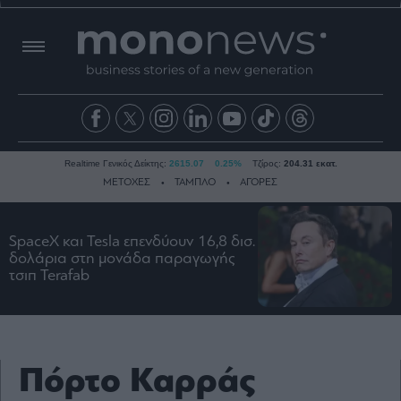
Realtime Γενικός Δείκτης:
2615.07
0.25%
Τζίρος:
204.31 εκατ.
ΜΕΤΟΧΕΣ
ΤΑΜΠΛΟ
ΑΓΟΡΕΣ
SpaceX και Tesla επενδύουν 16,8 δισ.
Ειδήσεις
δολάρια στη μονάδα παραγωγής
τσιπ Terafab
Οικονομία
Business
Τράπεζες
Ναυτιλία
Πόρτο Καρράς
Real
Estate