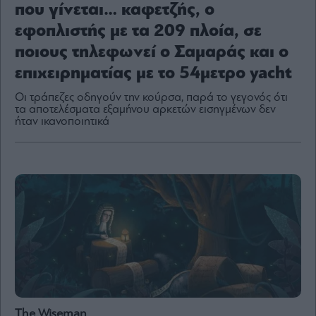
που γίνεται… καφετζής, o
εφοπλιστής με τα 209 πλοία, σε
ποιους τηλεφωνεί ο Σαμαράς και ο
By
επιχειρηματίας με το 54μετρο yacht
submitting
your
email,
Οι τράπεζες οδηγούν την κούρσα, παρά το γεγονός ότι
you
τα αποτελέσματα εξαμήνου αρκετών εισηγμένων δεν
agree
to
ήταν ικανοποιητικά
our
Terms
and
Privacy
Notice.
You
can
opt
out
at
any
time.
This
site
is
protected
by
reCAPTCHA
and
the
Google
Privacy
Policy
The Wiseman