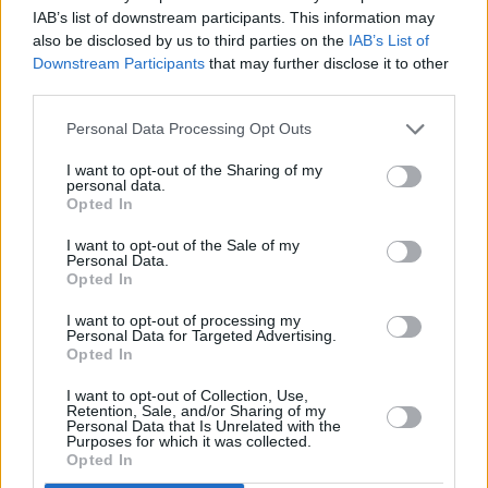
IAB’s list of downstream participants. This information may
Business
also be disclosed by us to third parties on the
IAB’s List of
Moda Bagno: Μόνο ο Νίκος Βαρβέρης…
Downstream Participants
that may further disclose it to other
πληρώνεται από το Δ.Σ.! – Δεν θεωρεί
third parties.
αναγκαία, λέει, την Επιτροπή Αμοιβών
Personal Data Processing Opt Outs
I want to opt-out of the Sharing of my
personal data.
Opted In
I want to opt-out of the Sale of my
Personal Data.
Opted In
I want to opt-out of processing my
Personal Data for Targeted Advertising.
Opted In
I want to opt-out of Collection, Use,
Retention, Sale, and/or Sharing of my
Personal Data that Is Unrelated with the
Purposes for which it was collected.
Σχόλιο Αγοράς
Opted In
Νίκος Βαρβέρης: Ταβάνι στις αμοιβές μέχρι 50