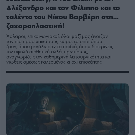
Media
Αλέξανδρο και τον Φίλιππο και το
Winners
ταλέντο του Νίκου Βαρβέρη στη…
&
Losers
ζαχαροπλαστική!
Επι-
Χαλαροί, επικοινωνιακοί, όλοι μαζί μας άνοιξαν
θετικά
τον πιο προσωπικό τους χώρο, το σπίτι όπου
Rumors
ζουν, όπου μεγάλωσαν τα παιδιά, όπου διακρίνεις
την υψηλή αισθητική αλλά, πρωτίστως,
ESG
αναγνωρίζεις την καθημερινή λειτουργικότητα και
Today
νιώθεις αμέσως καλεσμένος κι όχι επισκέπτης
Mononews2030
Άρθρα
Συνεντεύξεις
Les
Bons