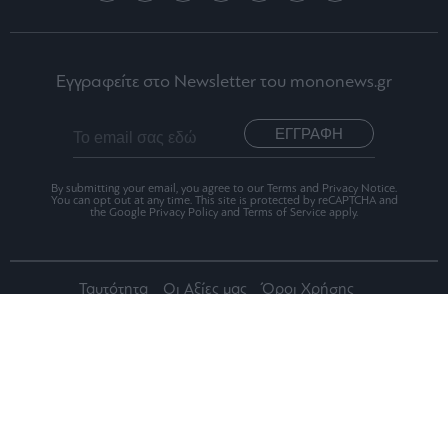
Εγγραφείτε στο Newsletter του mononews.gr
ΕΓΓΡΑΦΗ
By submitting your email, you agree to our Terms and Privacy Notice.
You can opt out at any time. This site is protected by reCAPTCHA and
the Google Privacy Policy and Terms of Service apply.
Ταυτότητα
Οι Αξίες μας
Όροι Χρήσης
Αριθμός Πιστοποίησης Μ.Η.Τ.242012
2026 mononews.gr All rights reserved