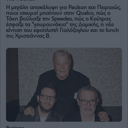
and
Terms
Η μεγάλη αποκάλυψη για Paulson και Πειραιώς,
of
Service
ποιοι ισχυροί μπαίνουν στην Qualco, πώς o
apply.
Τάκη βούλιαξε την Speedex, πώς ο Κούτρας
έσφαξε τα “γουρουνάκια” της Δομικής, η νέα
κίνηση του εφοπλιστή Γιαλόζογλου και το lunch
ότητα
της Χριστιάννας B.
ι
ίες
ας
οι
ήσης
4
news.gr
ghts
rved