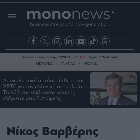
Realtime Γενικός Δείκτης:
2623.91
-0.18%
Τζίρος:
275.41 εκατ.
ΜΕΤΟΧΕΣ
ΤΑΜΠΛΟ
ΑΓΟΡΕΣ
Αποκαλυπτική η ετήσια έκθεση της
Ειδήσεις
XRTC για την ελληνική ακτοπλοΐα –
Το 60% της επιβατικής κίνησης
Οικονομία
ελέγχεται από 2 εταιρείες
Business
Τράπεζες
Ναυτιλία
Νίκος Βαρβέρης
Real
Estate