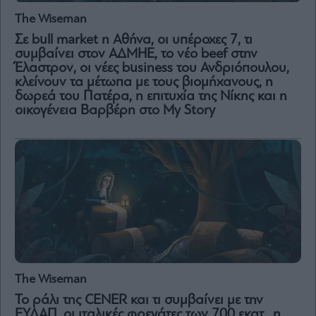
Vivants
The Wiseman
Auto
Σε bull market η Αθήνα, οι υπέροχες 7, τι
Life
συμβαίνει στον ΑΔΜΗΕ, το νέο beef στην
&
Έλαστρον, οι νέες business του Ανδριόπουλου,
Style
κλείνουν τα μέτωπα με τους βιομήχανους, η
Υγεία
δωρεά του Πατέρα, η επιτυχία της Νίκης και η
οικογένεια Βαρβέρη στο My Story
Architecture
&
Design
Fashion
&
Art
Watches
Yachts
Table
For
Two
The Wiseman
Το ράλι της CENER και τι συμβαίνει με την
ΕΥΔΑΠ, οι ιταλικές φρεγάτες των 700 εκατ., η