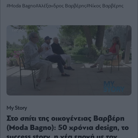
#Moda Bagno
#Αλέξανδρος Βαρβέρης
#Νίκος Βαρβέρης
Ενέργεια
Πολιτική
Πολιτισμός
Κοινωνία
Law
Bloomberg
Financial
Times
The
Wiseman
My Story
Room
301
Στο σπίτι της οικογένειας Βαρβέρη
My
(Moda Bagno): 50 χρόνια design, το
Story
success story, η νέα εποχή με τον