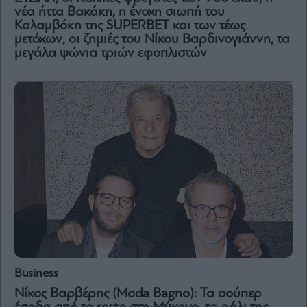
νέα ήττα Βακάκη, η ένοχη σιωπή του
Καλαμβόκη της SUPERBET και των τέως
Μετοχές
μετόχων, οι ζημιές του Νίκου Βαρδινογιάννη, τα
Αγορές
μεγάλα ψώνια τριών εφοπλιστών
Trader's
book
Buy-
Hold-
Sell
The
Value
Investor
Crypto
Χρηματιστηριακές
Ανακοινώσεις
Creative
Business
Content
Νίκος Βαρβέρης (Moda Bagno): Τα σούπερ
Branded