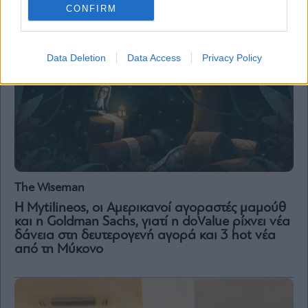
χιλιάδες ευρώ ή όταν η… σφυρίδα κάνει τον
CONFIRM
ίδιο τζίρο με το… πλακάκι!
Data Deletion
Data Access
Privacy Policy
The Wiseman
H Mytilineos, οι Αμερικανοί αγοραστές μαμούθ
και η Goldman Sachs, γιατί η doValue ρίχνει νέα
δάνεια στη δευτερογενή αγορά και 3 hot νέα
από τη Μύκονο