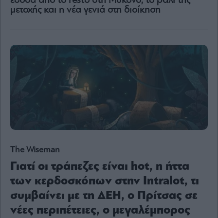
έσοδα από το resto στη Μύκονο, το ράλι της
Content
μετοχής και η νέα γενιά στη διοίκηση
Reports
&
Branded
Content
Calendar
Monocle
Media
Lab
Mononews100
The Wiseman
Γιατί οι τράπεζες είναι hot, η ήττα
Εγγραφείτε
των κερδοσκόπων στην Intralot, τι
στο
Newsletter
συμβαίνει με τη ΔΕΗ, ο Πρίτσας σε
του
νέες περιπέτειες, ο μεγαλέμπορος
mononews.gr