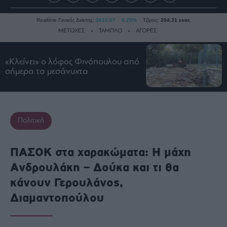
Realtime Γενικός Δείκτης:
2615.07
0.25%
Τζίρος:
204.31 εκατ.
ΜΕΤΟΧΕΣ
ΤΑΜΠΛΟ
ΑΓΟΡΕΣ
«Κλείνει» ο λόφος Φινόπουλου από
Ειδήσεις
σήμερα τα μεσάνυχτα
Οικονομία
Business
Τράπεζες
Πολιτική
Ναυτιλία
Real
ΠΑΣΟΚ στα χαρακώματα: Η μάχη
Estate
Ανδρουλάκη – Δούκα και τι θα
Ενέργεια
κάνουν Γερουλάνος,
Πολιτική
Διαμαντοπούλου
Πολιτισμός
Κοινωνία
Law