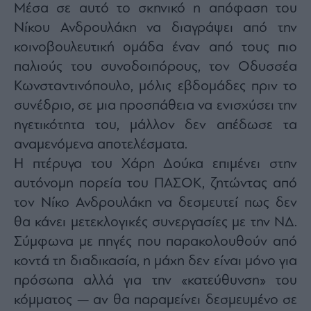
Μέσα σε αυτό το σκηνικό η απόφαση του
agree
to
our
Νίκου Ανδρουλάκη να διαγράψει από την
Terms
and
κοινοβουλευτική ομάδα έναν από τους πιο
Privacy
Notice.
παλιούς του συνοδοιπόρους, τον Οδυσσέα
You
can
opt
Κωνσταντινόπουλο, μόλις εβδομάδες πριν το
out
at
συνέδριο, σε μια προσπάθεια να ενισχύσει την
any
time.
ηγετικότητα του, μάλλον δεν απέδωσε τα
This
site
is
αναμενόμενα αποτελέσματα.
protected
by
Η πτέρυγα του Χάρη Δούκα επιμένει στην
reCAPTCHA
and
αυτόνομη πορεία του ΠΑΣΟΚ, ζητώντας από
the
Google
Privacy
τον Νίκο Ανδρουλάκη να δεσμευτεί πως δεν
Policy
and
θα κάνει μετεκλογικές συνεργασίες με την ΝΔ.
Terms
of
Σύμφωνα με πηγές που παρακολουθούν από
Service
apply.
κοντά τη διαδικασία, η μάχη δεν είναι μόνο για
πρόσωπα αλλά για την «κατεύθυνση» του
ότητα
κόμματος — αν θα παραμείνει δεσμευμένο σε
ι
ίες