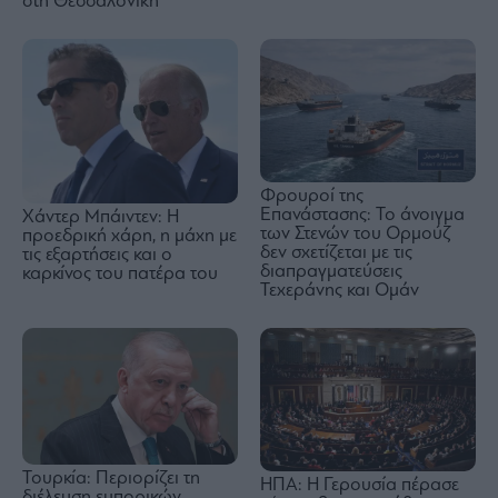
στη Θεσσαλονίκη
Φρουροί της
Επανάστασης: Το άνοιγμα
Χάντερ Μπάιντεν: Η
των Στενών του Ορμούζ
προεδρική χάρη, η μάχη με
δεν σχετίζεται με τις
τις εξαρτήσεις και ο
διαπραγματεύσεις
καρκίνος του πατέρα του
Τεχεράνης και Ομάν
Τουρκία: Περιορίζει τη
ΗΠΑ: Η Γερουσία πέρασε
διέλευση εμπορικών