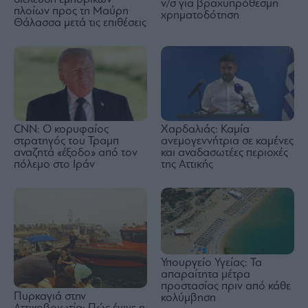
ν/σ για βραχυπρόθεσμη
πλοίων προς τη Μαύρη
χρηματοδότηση
Θάλασσα μετά τις επιθέσεις
CNN: Ο κορυφαίος
Χαρδαλιάς: Καμία
στρατηγός του Τραμπ
ανεμογεννήτρια σε καμένες
αναζητά «έξοδο» από τον
και αναδασωτέες περιοχές
πόλεμο στο Ιράν
της Αττικής
Υπουργείο Υγείας: Τα
απαραίτητα μέτρα
προστασίας πριν από κάθε
Πυρκαγιά στην
κολύμβηση