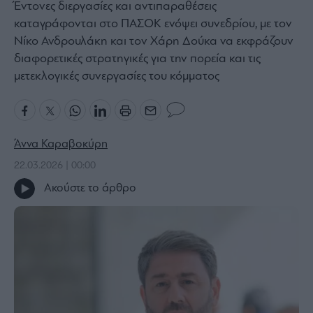
Έντονες διεργασίες και αντιπαραθέσεις
Bloomberg
καταγράφονται στο ΠΑΣΟΚ ενόψει συνεδρίου, με τον
Financial
Νίκο Ανδρουλάκη και τον Χάρη Δούκα να εκφράζουν
Times
διαφορετικές στρατηγικές για την πορεία και τις
μετεκλογικές συνεργασίες του κόμματος
The
Wiseman
Άννα Καραβοκύρη
Room
301
22.03.2026 | 00:00
My
Ακούστε το άρθρο
Story
Media
Winners
&
Losers
Επι-
θετικά