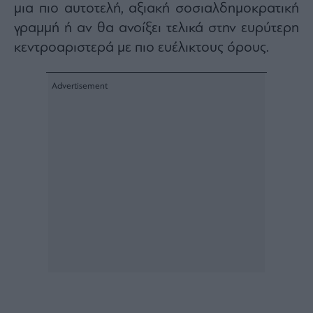
μια πιο αυτοτελή, αξιακή σοσιαλδημοκρατική
ας
οι
γραμμή ή αν θα ανοίξει τελικά στην ευρύτερη
ήσης
κεντροαριστερά με πιο ευέλικτους όρους.
4
news.gr
ghts
rved