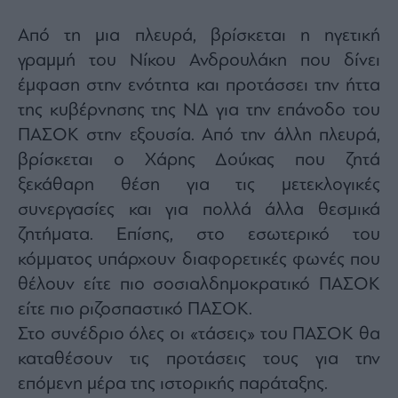
Monocle
Media
Από τη μια πλευρά, βρίσκεται η ηγετική
Lab
γραμμή του Νίκου Ανδρουλάκη που δίνει
έμφαση στην ενότητα και προτάσσει την ήττα
της κυβέρνησης της ΝΔ για την επάνοδο του
Mononews100
ΠΑΣΟΚ στην εξουσία. Από την άλλη πλευρά,
βρίσκεται ο Χάρης Δούκας που ζητά
ξεκάθαρη θέση για τις μετεκλογικές
Εγγραφείτε
στο
συνεργασίες και για πολλά άλλα θεσμικά
Newsletter
ζητήματα. Επίσης, στο εσωτερικό του
του
κόμματος υπάρχουν διαφορετικές φωνές που
mononews.gr
θέλουν είτε πιο σοσιαλδημοκρατικό ΠΑΣΟΚ
είτε πιο ριζοσπαστικό ΠΑΣΟΚ.
Στο συνέδριο όλες οι «τάσεις» του ΠΑΣΟΚ θα
By
καταθέσουν τις προτάσεις τους για την
submitting
your
επόμενη μέρα της ιστορικής παράταξης.
email,
you