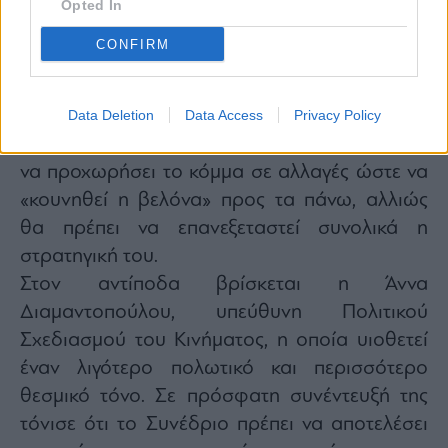
Ο Παύλος Γερουλάνος που είναι ένα από τα
Opted In
παλαιότερα στελέχη της παράταξης, έχει
CONFIRM
πρωτοστατήσει σε κριτική προς τη σημερινή
ηγεσία. Ο ίδιος έχει επανειλημμένα επισημάνει
την ανησυχία του για τη στασιμότητα των
Data Deletion
Data Access
Privacy Policy
δημοσκοπήσεων του ΠΑΣΟΚ και την ανάγκη
να προχωρήσει το κόμμα σε αλλαγές ώστε να
«κουνηθεί η βελόνα» προς τα πάνω, αλλιώς
θα πρέπει να επανεξεταστεί συνολικά η
στρατηγική του.
Στον αντίποδα βρίσκεται η Άννα
Διαμαντοπούλου, υπεύθυνη Πολιτικού
Σχεδιασμού του Κινήματος, η οποία υιοθετεί
έναν λιγότερο πολωτικό και περισσότερο
θεσμικό τόνο. Σε πρόσφατη συνέντευξή της
τόνισε ότι το Συνέδριο πρέπει να αποτελέσει