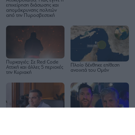
Αττικοβοιωτία: Πώς έγινε η
επιχείρηση διάσωσης και
απομάκρυνσης πολιτών
από την Πυροσβεστική
Πυρκαγιές: Σε Red Code
Πλοίο δέχθηκε επίθεση
Αττική και άλλες 5 περιοχές
ανοιχτά του Ομάν
την Κυριακή
1x
Βαρύ πένθος για τον
Αλέξης Τσίπρας: Στις 2
Λιονέλ Μέσι: Πέθανε ο
Σεπτεμβρίου η
πατέρας του, Χόρχε