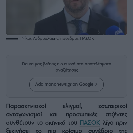
Rumors
ESG
Today
Mononews2030
Άρθρα
Νίκος Ανδρουλάκης, πρόεδρος ΠΑΣΟΚ
Συνεντεύξεις
Για να μας βλέπεις πιο συχνά στα αποτελέσματα
αναζήτησης
Les
Add mononews.gr on Google
Bons
Vivants
Auto
Παρασκηνιακοί ελιγμοί, εσωτερικοί
Life
ανταγωνισμοί και προσωπικές ατζέντες
&
Style
συνθέτουν το σκηνικό του
ΠΑΣΟΚ
λίγο πριν
Υγεία
ξεκινήσει το πιο κρίσιμο συνέδριο της