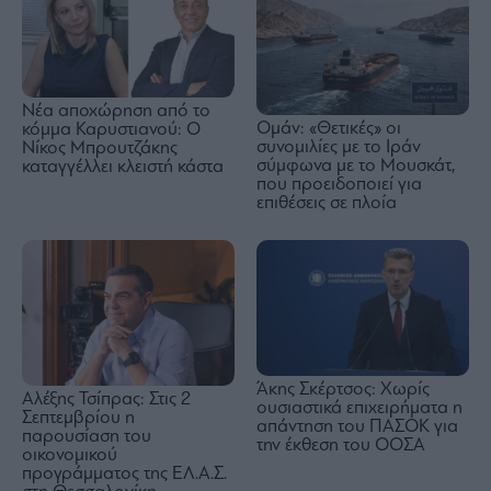
Νέα αποχώρηση από το
Ομάν: «Θετικές» οι
κόμμα Καρυστιανού: Ο
συνομιλίες με το Ιράν
Νίκος Μπρουτζάκης
σύμφωνα με το Μουσκάτ,
καταγγέλλει κλειστή κάστα
που προειδοποιεί για
επιθέσεις σε πλοία
Άκης Σκέρτσος: Χωρίς
Αλέξης Τσίπρας: Στις 2
ουσιαστικά επιχειρήματα η
Σεπτεμβρίου η
απάντηση του ΠΑΣΟΚ για
παρουσίαση του
την έκθεση του ΟΟΣΑ
οικονομικού
προγράμματος της ΕΛ.Α.Σ.