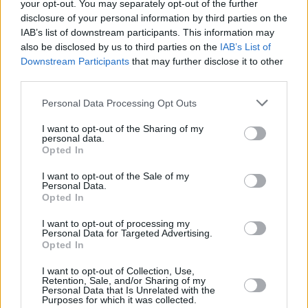
your opt-out. You may separately opt-out of the further
disclosure of your personal information by third parties on the
IAB’s list of downstream participants. This information may
also be disclosed by us to third parties on the
IAB’s List of
Downstream Participants
that may further disclose it to other
third parties.
Personal Data Processing Opt Outs
I want to opt-out of the Sharing of my
personal data.
Opted In
I want to opt-out of the Sale of my
Personal Data.
Opted In
Οι υπόλοιποι
I want to opt-out of processing my
Ανάμεσα στους δύο «κύριους πόλους»,
Personal Data for Targeted Advertising.
Opted In
Ανδρουλάκη και Δούκα, υπάρχουν βουλευτές
I want to opt-out of Collection, Use,
και κορυφαία στελέχη που έχουν την δική
Retention, Sale, and/or Sharing of my
Personal Data that Is Unrelated with the
τους «γραμμή».
Purposes for which it was collected.