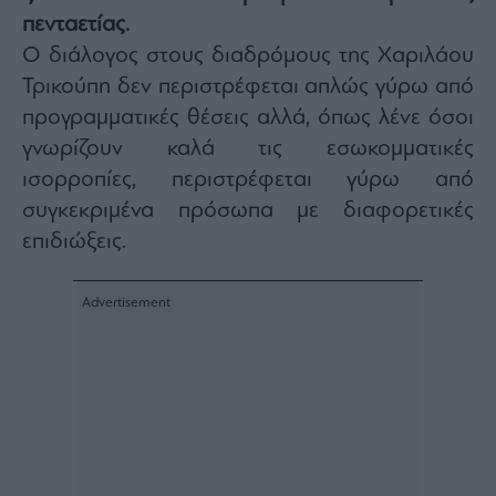
πενταετίας.
Architecture
&
Ο διάλογος στους διαδρόμους της Χαριλάου
Design
Τρικούπη δεν περιστρέφεται απλώς γύρω από
Fashion
προγραμματικές θέσεις αλλά, όπως λένε όσοι
&
Art
γνωρίζουν καλά τις εσωκομματικές
Watches
ισορροπίες, περιστρέφεται γύρω από
Yachts
συγκεκριμένα πρόσωπα με διαφορετικές
Table
επιδιώξεις.
For
Two
Μετοχές
Αγορές
Trader's
book