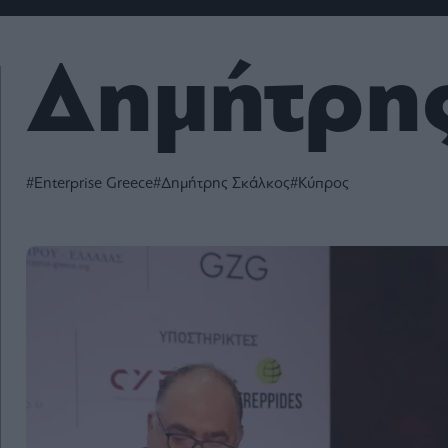
Fashion
Κοινωνία
Rumors
Ανακοινώσεις
Newsletter τ
&
mononews.g
Art
Law
ESG
Δημήτρη
Today
Watches
ΕΓΓΡΑΦΗ
Bloomberg
Mononews2030
Yachts
By submitting your em
Financial
you agree to our Term
Times
Άρθρα
Privacy Notice. You ca
Table
out at any time. This si
For
protected by reCAPT
#Enterprise Greece
#Δημήτρης Σκάλκος
#Κύπρος
and the Google Priv
Συνεντεύξεις
Two
Policy and Terms of Se
apply.
Ταυτότητα
Οι
2024
Αξίες
mononews.gr
μας
All rights
Όροι
reserved
Χρήσης