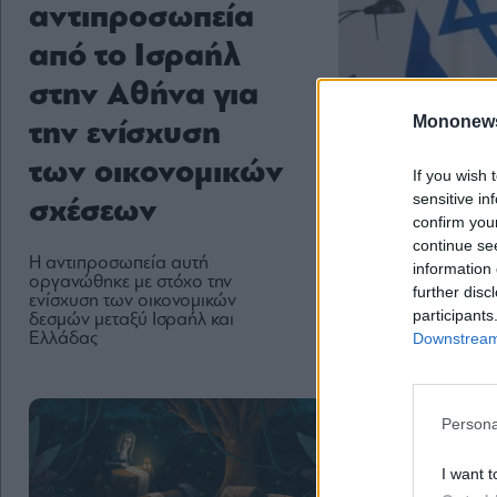
αντιπροσωπεία
από το Ισραήλ
στην Αθήνα για
Mononew
την ενίσχυση
των οικονομικών
If you wish 
sensitive in
σχέσεων
confirm you
continue se
Η αντιπροσωπεία αυτή
information 
οργανώθηκε με στόχο την
further disc
ενίσχυση των οικονομικών
participants
δεσμών μεταξύ Ισραήλ και
Downstream 
Ελλάδας
Persona
I want t