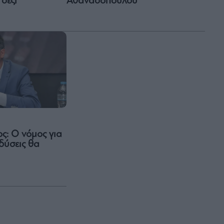
Αθανασοπούλου
 σέξι
ς: Ο νόμος για
νδύσεις θα