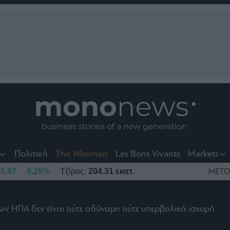
nt
t
t
Πολιτική
The Wiseman
Les Bons Vivants
Markets
5.07
0.25%
Τζίρος:
204.31 εκατ.
ΜΕΤΟ
ων ΗΠΑ δεν είναι ούτε αδύναμη ούτε υπερβολικά ισχυρή
το