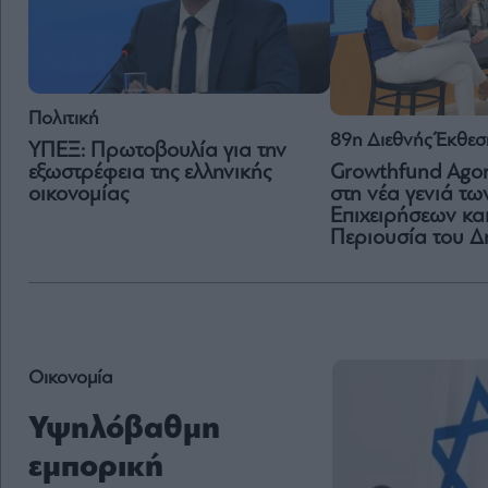
Πολιτική
89η Διεθνής Έκθε
ΥΠΕΞ: Πρωτοβουλία για την
Growthfund Agor
εξωστρέφεια της ελληνικής
στη νέα γενιά τω
οικονομίας
Επιχειρήσεων και
Περιουσία του Δ
Οικονομία
Υψηλόβαθμη
εμπορική