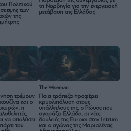
Παράταση της συνεργασίας με
του Πολιτικού
τη Νορβηγία για την ενεργειακή
άσκεψης των
μετάβαση της Ελλάδας
οχών της
ημήτρης
The Wiseman
Ποια τράπεζα προφέρει
ρνηση τρέμουν
κρυολιπόλυση στους
 κουζίνα και ο
υπάλληλους της, ο Ρώσος που
ισχυρών, η
αγοράζει Ελλάδα, οι νέες
αλοθελητές,
δουλειές της Euroxx στην Intrum
αι να απολύσει
και ο αγώνας της Μαριαλένας
 πάρτι του