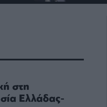
χή στη
σία Ελλάδας-