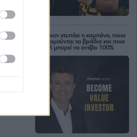
Για ποιον χτυπάει η καμπάνα, ποιοι
δεν κοιμούνται τα βράδια και ποια
μετοχή μπορεί να ανέβει 100%