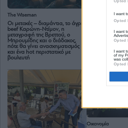
Opted 
I want t
The Wiseman
Opted 
Οι μετοχές – διαμάντια, το άγριο
Business
beef Καρώνη-Ντίμον, η
I want 
Δημήτρης Σκάλκο
μεταγραφή της Βρεττού, ο
Advertis
οι προοπτικές οι
Opted 
Μπρουμίδης και ο διάδοχος,
συνεργασίας και
πότε θα γίνει ανασχηματισμός
Ελλάδας – Κύπρ
I want t
και ένα hot περιστατικό με
of my P
βουλευτή
was col
Opted 
Οικονομία