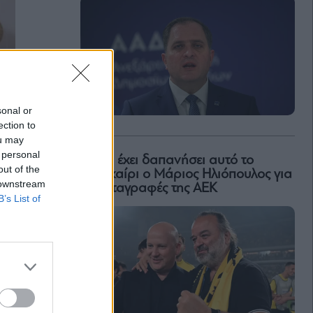
sonal or
ection to
ou may
 personal
Πόσα έχει δαπανήσει αυτό το
out of the
καλοκαίρι ο Μάριος Ηλιόπουλος για
 downstream
τις μεταγραφές της ΑΕΚ
B’s List of