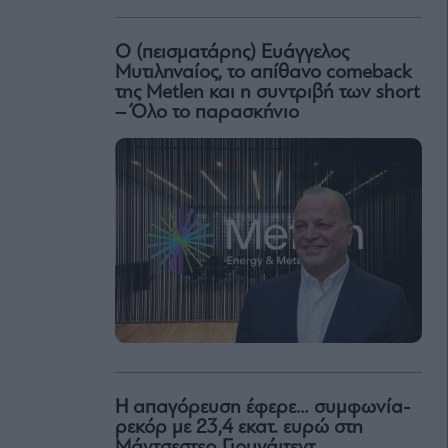
Ο (πεισματάρης) Ευάγγελος
Μυτιληναίος, το απίθανο comeback
της Μetlen και η συντριβή των short
– Όλο το παρασκήνιο
Η απαγόρευση έφερε… συμφωνία-
ρεκόρ με 23,4 εκατ. ευρώ στη
Μάντσεστερ Γιουνάιτεντ