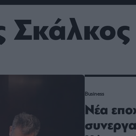
ου
r
ς Σκάλκος
ail,
s and
n opt
te is
CHA
acy
rvice
Business
Νέα επο
συνεργα