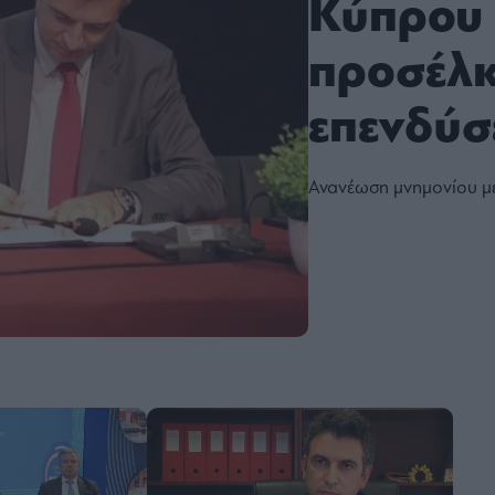
Κύπρου 
προσέλκ
επενδύ
Ανανέωση μνημονίου μετ