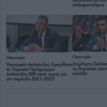
εφοπλιστή με την
σαξοφωνίστρια
Οικονομία
Οικονομία
Δημήτρης Σκάλκο
Υπουργείο Ανάπτυξης: Εγκρίθηκε
τις δημόσιες επε
το Τομεακό Πρόγραμμα
αλλάξει
Ανάπτυξης 885 εκατ. ευρώ για
την περίοδο 2021-2025