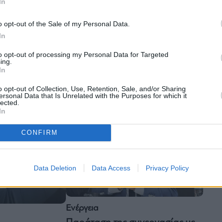
In
o opt-out of the Sale of my Personal Data.
Οικονομία
In
Σκάλκος στο ΣΕΥ: Σημαντική η
to opt-out of processing my Personal Data for Targeted
ς: Σημαντικές
διατήρηση ενός ανοικτού
ing.
κονομικής
πολυμερούς συστήματος
In
 συνεργειών
διεθνούς εμπορίου
ου
o opt-out of Collection, Use, Retention, Sale, and/or Sharing
ersonal Data that Is Unrelated with the Purposes for which it
lected.
In
CONFIRM
Data Deletion
Data Access
Privacy Policy
Ενέργεια