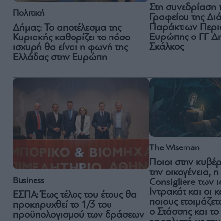
Στη συνεδρίαση 
Πολιτική
Γραφείου της Δι
Παράκτιων Περι
Δήμας: Το αποτέλεσμα της
Ευρώπης ο ΓΓ Δ
Κυριακής καθορίζει το πόσο
Σκάλκος
ισχυρή θα είναι η φωνή της
Ελλάδας στην Ευρώπη
The Wiseman
Ποιοι στην κυβέ
την οικογένεια, η
Business
Consigliere των 
Ιντρακάτ και οι κ
ΕΣΠΑ: Έως τέλος του έτους θα
ποιους ετοιμάζετ
προκηρυχθεί το 1/3 του
ο Στάσσης και το
προϋπολογισμού των δράσεων