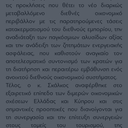
agree
τις προκλήσεις που θέτει το νέο διαρκώς
to
our
μεταβαλλόμενο διεθνές οικονομικό
Terms
and
Privacy
περιβάλλον με τις παρατηρούμενες τάσεις
Notice.
You
κατακερματισμού του διεθνούς εμπορίου, την
can
opt
αναδιάταξη των παγκόσμιων αλυσίδων αξίας
out
at
any
και την ανάδειξη των ζητημάτων ενεργειακής
time.
This
ασφάλειας, που καθιστούν αναγκαίο τον
site
is
αποτελεσματικό συντονισμό των κρατών για
protected
by
reCAPTCHA
τη διατήρηση και περαιτέρω εμβάθυνση ενός
and
the
ανοιχτού διεθνούς οικονομικού συστήματος.
Google
Privacy
Τέλος, ο κ. Σκάλκος αναφέρθηκε στο
Policy
and
Terms
εξαιρετικό επίπεδο των διμερών οικονομικών
of
Service
σχέσεων Ελλάδας και Κύπρου και στις
apply.
σημαντικές προοπτικές που διανοίγονται για
τη συνεργασία και την επίτευξη συνεργειών
ότητα
ι
στους τομείς του τουρισμού, της
ίες