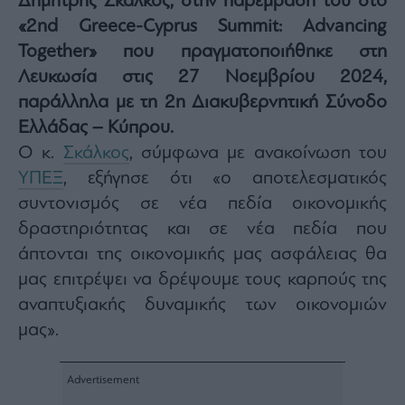
Δημήτρης Σκάλκος, στην παρέμβασή του στο
Architecture
«2nd Greece-Cyprus Summit: Advancing
&
Together» που πραγματοποιήθηκε στη
Design
Λευκωσία στις 27 Νοεμβρίου 2024,
Fashion
&
παράλληλα με τη 2η Διακυβερνητική Σύνοδο
Art
Ελλάδας – Κύπρου.
Watches
Ο κ.
Σκάλκος
, σύμφωνα με ανακοίνωση του
Yachts
ΥΠΕΞ
, εξήγησε ότι «ο αποτελεσματικός
Table
συντονισμός σε νέα πεδία οικονομικής
For
Two
δραστηριότητας και σε νέα πεδία που
άπτονται της οικονομικής μας ασφάλειας θα
μας επιτρέψει να δρέψουμε τους καρπούς της
αναπτυξιακής δυναμικής των οικονομιών
Μετοχές
μας».
Αγορές
Trader's
book