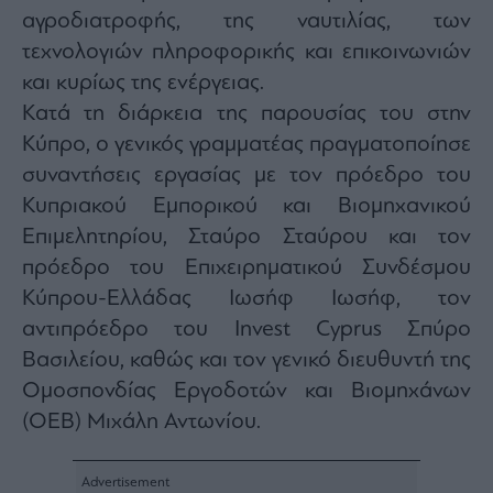
ας
αγροδιατροφής, της ναυτιλίας, των
οι
τεχνολογιών πληροφορικής και επικοινωνιών
ήσης
και κυρίως της ενέργειας.
Κατά τη διάρκεια της παρουσίας του στην
4
news.gr
Κύπρο, ο γενικός γραμματέας πραγματοποίησε
ghts
rved
συναντήσεις εργασίας με τον πρόεδρο του
Κυπριακού Εμπορικού και Βιομηχανικού
Επιμελητηρίου, Σταύρο Σταύρου και τον
πρόεδρο του Επιχειρηματικού Συνδέσμου
Κύπρου-Ελλάδας Ιωσήφ Ιωσήφ, τον
αντιπρόεδρο του Invest Cyprus Σπύρο
Βασιλείου, καθώς και τον γενικό διευθυντή της
Ομοσπονδίας Εργοδοτών και Βιομηχάνων
(ΟΕΒ) Μιχάλη Αντωνίου.