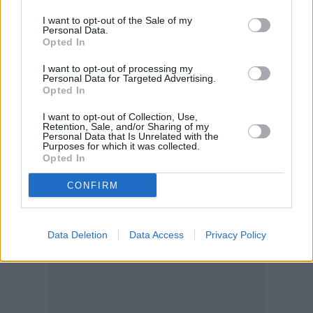
Deutsche Bank για Τράπεζα Κύπρου: Ισχυρά
I want to opt-out of the Sale of my
αποτελέσματα και ισχυρές επιδόσεις για τους
Personal Data.
Opted In
μετόχους
Κλάδος προϊόντων φυτικής προέλευσης: Με
I want to opt-out of processing my
Personal Data for Targeted Advertising.
ισχυρή παρουσία η Κεντρική Μακεδονία στη
Opted In
διεθνή έκθεση Plant Based World 2024
I want to opt-out of Collection, Use,
Retention, Sale, and/or Sharing of my
Personal Data that Is Unrelated with the
Purposes for which it was collected.
Opted In
CONFIRM
Data Deletion
Data Access
Privacy Policy