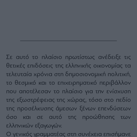
Monocle
Media
Lab
Mononews100
Σε αυτό το πλαίσιο πρωτίστως ανέδειξε τις
θετικές επιδόσεις της ελληνικής οικονομίας τα
Εγγραφείτε
στο
τελευταία χρόνια στη δημοσιονομική πολιτική,
Newsletter
το θεσμικό και το επιχειρηματικό περιβάλλον
του
mononews.gr
που αποτέλεσαν το πλαίσιο για την ενίσχυση
της εξωστρέφειας της χώρας, τόσο στο πεδίο
της προσέλκυσης άμεσων ξένων επενδύσεων
όσο και σε αυτό της προώθησης των
By
ελληνικών εξαγωγών.
submitting
your
email,
Ο γενικός γραμματέας στη συνέχεια επισήμανε
you