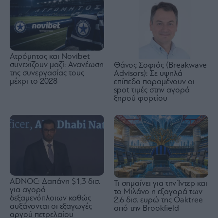
Ατρόμητος και Novibet
συνεχίζουν μαζί: Ανανέωση
Θάνος Σοφιός (Breakwave
της συνεργασίας τους
Advisors): Σε υψηλά
μέχρι το 2028
επίπεδα παραμένουν οι
spot τιμές στην αγορά
ξηρού φορτίου
ADNOC: Δαπάνη $1,3 δισ.
Τι σημαίνει για την Ίντερ και
για αγορά
το Μιλάνο η εξαγορά των
δεξαμενόπλοιων καθώς
2,6 δισ. ευρώ της Oaktree
αυξάνονται οι εξαγωγές
από την Brookfield
αργού πετρελαίου