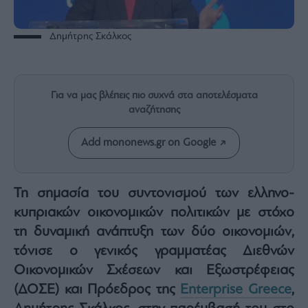
Rumors
ESG
Δημήτρης Σκάλκος
Today
Mononews2030
Άρθρα
Για να μας βλέπεις πιο συχνά στα αποτελέσματα
Συνεντεύξεις
αναζήτησης
Add mononews.gr on Google
Les
Τη σημασία του συντονισμού των ελληνο-
Bons
κυπριακών οικονομικών πολιτικών με στόχο
Vivants
τη δυναμική ανάπτυξη των δύο οικονομιών,
Auto
τόνισε ο γενικός γραμματέας Διεθνών
Life
Οικονομικών Σχέσεων και Εξωστρέφειας
&
Style
(ΔΟΣΕ) και Πρόεδρος της
Enterprise Greece
,
Υγεία