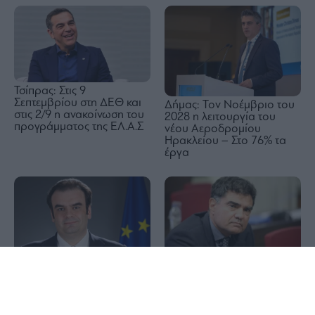
Τσίπρας: Στις 9
Σεπτεμβρίου στη ΔΕΘ και
Δήμας: Τον Νοέμβριο του
στις 2/9 η ανακοίνωση του
2028 η λειτουργία του
προγράμματος της ΕΛ.Α.Σ
νέου Αεροδρομίου
Ηρακλείου – Στο 76% τα
έργα
Motor Oil: Στις 25
Πληθωρισμός: Νέα άνοδος
1x
Αυγούστου τα οικονομικά
3,4% τον Ιούλιο – «Φωτιά»
αποτελέσματα α’ εξάμηνου
σε καύσιμα, ενοίκια και
μεταφορές