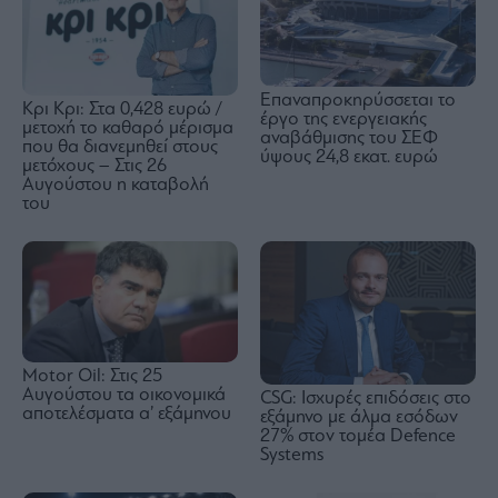
Επαναπροκηρύσσεται το
Κρι Κρι: Στα 0,428 ευρώ /
έργο της ενεργειακής
μετοχή το καθαρό μέρισμα
αναβάθμισης του ΣΕΦ
που θα διανεμηθεί στους
ύψους 24,8 εκατ. ευρώ
μετόχους – Στις 26
Αυγούστου η καταβολή
του
Motor Oil: Στις 25
Αυγούστου τα οικονομικά
CSG: Ισχυρές επιδόσεις στο
αποτελέσματα α’ εξάμηνου
εξάμηνο με άλμα εσόδων
27% στον τομέα Defence
Systems