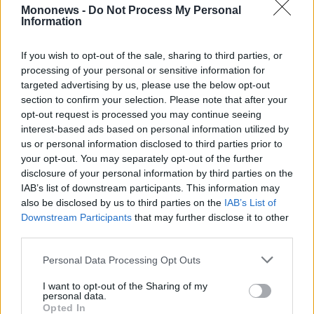
Mononews -
Do Not Process My Personal
Information
If you wish to opt-out of the sale, sharing to third parties, or
processing of your personal or sensitive information for
targeted advertising by us, please use the below opt-out
section to confirm your selection. Please note that after your
opt-out request is processed you may continue seeing
interest-based ads based on personal information utilized by
Στις συναντήσεις συζητήθηκαν θέματα
us or personal information disclosed to third parties prior to
your opt-out. You may separately opt-out of the further
ενίσχυσης των εμπορικών και επιχειρηματικών
disclosure of your personal information by third parties on the
δεσμών και συμφωνήθηκαν κοινές δράσεις
IAB’s list of downstream participants. This information may
για τη συντονισμένη προώθηση των
also be disclosed by us to third parties on the
IAB’s List of
Downstream Participants
that may further disclose it to other
επιχειρήσεων των δύο χωρών και την
third parties.
προσέλκυση επενδύσεων, με στόχο τη
Personal Data Processing Opt Outs
δημιουργία συνεργειών και την επίτευξη
ακόμη σημαντικότερων αποτελεσμάτων.
I want to opt-out of the Sharing of my
personal data.
Διαβάστε επίσης:
Opted In