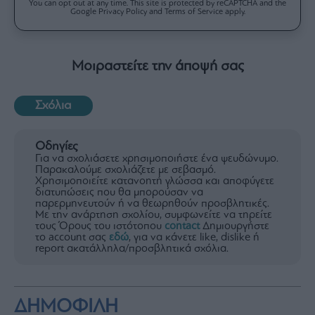
You can opt out at any time. This site is protected by reCAPTCHA and the
Google Privacy Policy and Terms of Service apply.
Μοιραστείτε την άποψή σας
Σχόλια
Οδηγίες
Για να σχολιάσετε χρησιμοποιήστε ένα ψευδώνυμο.
Παρακαλούμε σχολιάζετε με σεβασμό.
Χρησιμοποιείτε κατανοητή γλώσσα και αποφύγετε
διατυπώσεις που θα μπορούσαν να
παρερμηνευτούν ή να θεωρηθούν προσβλητικές.
Με την ανάρτηση σχολίου, συμφωνείτε να τηρείτε
τους Όρους του ιστότοπου
contact
Δημιουργήστε
το account σας
εδώ
, για να κάνετε like, dislike ή
report ακατάλληλα/προσβλητικά σχόλια.
ΔΗΜΟΦΙΛΗ