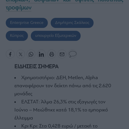
τροφίμων
Enterprise Greece
Δημήτρης Σκάλκος
Κύπρος
υπουργείο Εξωτερικών
ΕΙΔΗΣΕΙΣ ΣΗΜΕΡΑ
Χρηματιστήριο: ΔΕΗ, Metlen, Αlpha
επαναφέρουν τον δείκτη πάνω από τις 2.620
μονάδες
ΕΛΣΤΑΤ: Άλμα 26,3% στις εξαγωγές τον
Ιούνιο – Μειώθηκε κατά 18,1% το εμπορικό
έλλειμμα
Κρι Κρι: Στα 0,428 ευρώ / μετοχή το