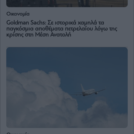
Vivants
Auto
Οικονομία
Life
Goldman Sachs: Σε ιστορικά χαμηλά τα
&
παγκόσμια αποθέματα πετρελαίου λόγω της
Style
κρίσης στη Μέση Ανατολή
Υγεία
Architecture
&
Design
Fashion
&
Art
Watches
Yachts
Table
For
Two