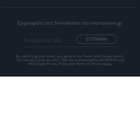
Εγγραφείτε στο Newsletter του mononews.gr
ΕΓΓΡΑΦΗ
By submitting your email, you agree to our Terms and Privacy Notice.
You can opt out at any time. This site is protected by reCAPTCHA and
the Google Privacy Policy and Terms of Service apply.
Ταυτότητα
Οι Αξίες μας
Όροι Χρήσης
Αριθμός Πιστοποίησης Μ.Η.Τ.242012
2026 mononews.gr All rights reserved