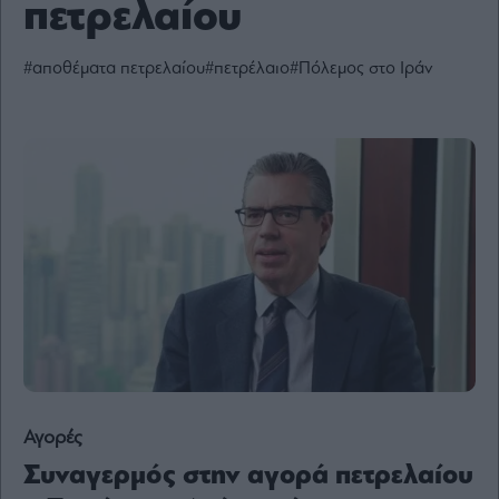
πετρελαίου
Ενέργεια
Πολιτική
#αποθέματα πετρελαίου
#πετρέλαιο
#Πόλεμος στο Ιράν
Πολιτισμός
Κοινωνία
Law
Bloomberg
Financial
Times
The
Wiseman
Room
301
Αγορές
My
Συναγερμός στην αγορά πετρελαίου
Story