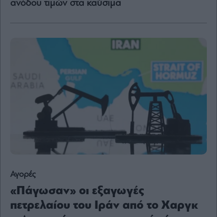
ανόδου τιμών στα καύσιμα
Content
Reports
&
Branded
Content
Calendar
Monocle
Media
Lab
Mononews100
Εγγραφείτε
Αγορές
στο
«Πάγωσαν» οι εξαγωγές
Newsletter
του
πετρελαίου του Ιράν από το Χαργκ
mononews.gr