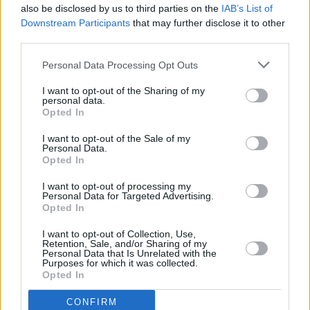
also be disclosed by us to third parties on the
IAB’s List of
Πετρέλαιο: Εκτοξεύτηκαν 20% οι τιμές για 6η
Downstream Participants
that may further disclose it to other
εβδομάδα
third parties.
Personal Data Processing Opt Outs
I want to opt-out of the Sharing of my
personal data.
Opted In
I want to opt-out of the Sale of my
Personal Data.
Opted In
I want to opt-out of processing my
Personal Data for Targeted Advertising.
Opted In
I want to opt-out of Collection, Use,
Retention, Sale, and/or Sharing of my
Personal Data that Is Unrelated with the
Ενέργεια
Purposes for which it was collected.
Opted In
Πετρέλαιο: Εβδομαδιαία πτώση 5% με φόντο
την αβεβαιότητα στην Κίνα και τα υψηλά
CONFIRM