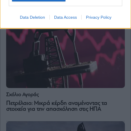
αποθέματα
Data Deletion
Data Access
Privacy Policy
Σχόλιο Αγοράς
Πετρέλαιο: Μικρά κέρδη αναμένοντας τα
στοιχεία για την απασχόληση στις ΗΠΑ