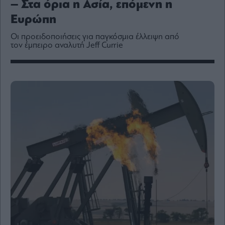
– Στα όρια η Ασία, επόμενη η
Media
Ευρώπη
Winners
&
Οι προειδοποιήσεις για παγκόσμια έλλειψη από
Losers
τον έμπειρο αναλυτή Jeff Currie
Επι-
θετικά
Rumors
ESG
Today
Mononews2030
Άρθρα
Συνεντεύξεις
Les
Bons