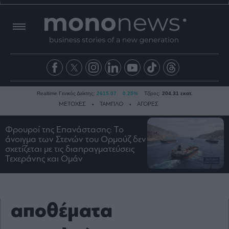
Realtime Γενικός Δείκτης:
2615.07
0.25%
Τζίρος:
204.31 εκατ.
ΜΕΤΟΧΕΣ
ΤΑΜΠΛΟ
ΑΓΟΡΕΣ
Φρουροί της Επανάστασης: Το
άνοιγμα των Στενών του Ορμούζ δεν
Ειδήσεις
σχετίζεται με τις διαπραγματεύσεις
Οικονομία
Τεχεράνης και Ομάν
Business
Τράπεζες
Ναυτιλία
αποθέματα
Real
Estate