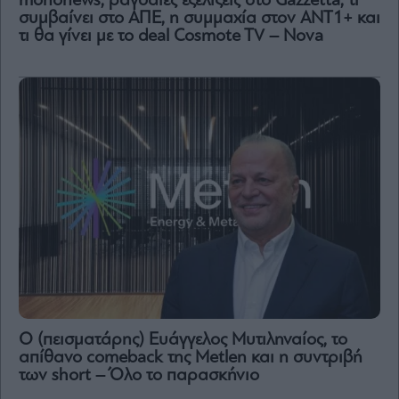
mononews, ραγδαίες εξελίξεις στο Gazzetta, τι
συμβαίνει στο ΑΠΕ, η συμμαχία στον ΑΝΤ1+ και
τι θα γίνει με το deal Cosmote TV – Nova
Ο (πεισματάρης) Ευάγγελος Μυτιληναίος, το
απίθανο comeback της Μetlen και η συντριβή
των short – Όλο το παρασκήνιο