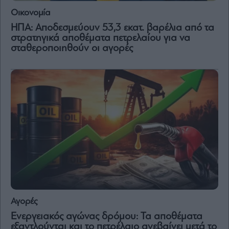
and
Terms
Οικονομία
of
Service
ΗΠΑ: Αποδεσμεύουν 53,3 εκατ. βαρέλια από τα
apply.
στρατηγικά αποθέματα πετρελαίου για να
σταθεροποιηθούν οι αγορές
ότητα
ι
ίες
ας
οι
ήσης
4
news.gr
ghts
rved
Αγορές
Ενεργειακός αγώνας δρόμου: Τα αποθέματα
εξαντλούνται και το πετρέλαιο ανεβαίνει μετά το