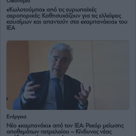
Οικονομία
«Κωλοτούμπα» από τις ευρωπαϊκές
Μετοχές
αεροπορικές: Καθησυχάζουν για τις ελλείψεις
καυσίμων και απαντούν στα «καμπανάκια» του
Αγορές
ΙΕΑ
Trader's
book
Buy-
Hold-
Sell
The
Value
Investor
Crypto
Χρηματιστηριακές
Ανακοινώσεις
Ενέργεια
Creative
Content
Νέο «καμπανάκι» από τον ΙΕΑ: Ρεκόρ μείωσης
αποθεμάτων πετρελαίου – Κίνδυνος νέας
Branded