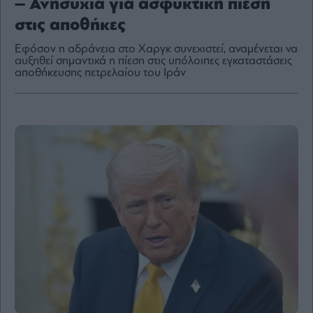
– Ανησυχία για ασφυκτική πίεση
στις αποθήκες
Εφόσον η αδράνεια στο Χαργκ συνεχιστεί, αναμένεται να
αυξηθεί σημαντικά η πίεση στις υπόλοιπες εγκαταστάσεις
By
αποθήκευσης πετρελαίου του Ιράν
submitting
your
email,
you
agree
to
our
Terms
and
Privacy
Notice.
You
can
opt
out
at
any
time.
This
site
is
protected
by
reCAPTCHA
and
the
Google
Privacy
Policy