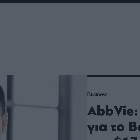
ου
r
ail,
s and
n opt
te is
CHA
acy
rvice
Business
AbbVie:
για το 