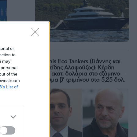
sonal or
ection to
ou may
Okeanis Eco Tankers (Γιάννης και
Αριστείδης Αλαφούζος): Κέρδη
 personal
318,6 εκατ. δολάρια στο εξάμηνο –
out of the
Μέρισμα β’ τριμήνου στα 5,25 δολ.
 downstream
B’s List of