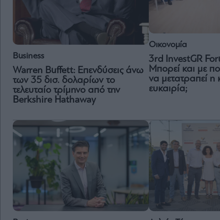
Οικονομία
Business
3rd InvestGR Fo
Μπορεί και με π
Warren Buffett: Επενδύσεις άνω
να μετατραπεί η 
των 35 δισ. δολαρίων το
ευκαιρία;
τελευταίο τρίμηνο από την
Berkshire Hathaway