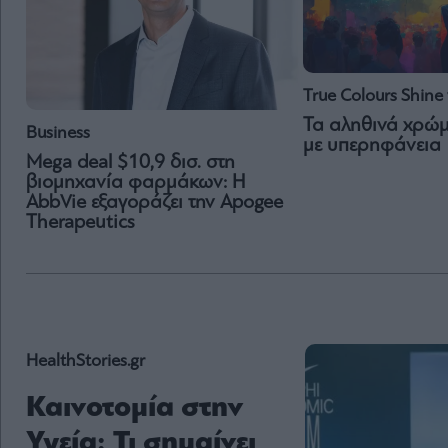
True Colours Shine 
Τα αληθινά χρώ
Business
με υπερηφάνεια
Mega deal $10,9 δισ. στη
βιομηχανία φαρμάκων: Η
AbbVie εξαγοράζει την Apogee
Therapeutics
HealthStories.gr
Καινοτομία στην
Υγεία: Τι σημαίνει