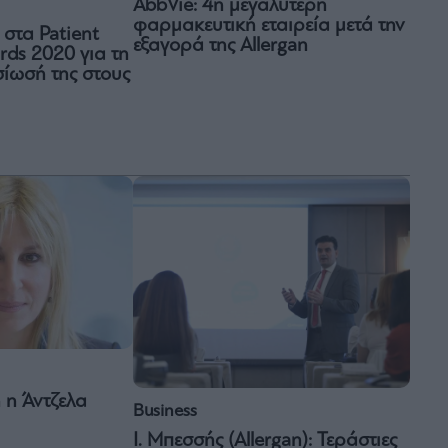
AbbVie: 4η μεγαλύτερη
φαρμακευτική εταιρεία μετά την
στα Patient
εξαγορά της Allergan
rds 2020 για τη
ίωσή της στους
 η Άντζελα
Business
Ι. Μπεσσής (Allergan): Τεράστιες