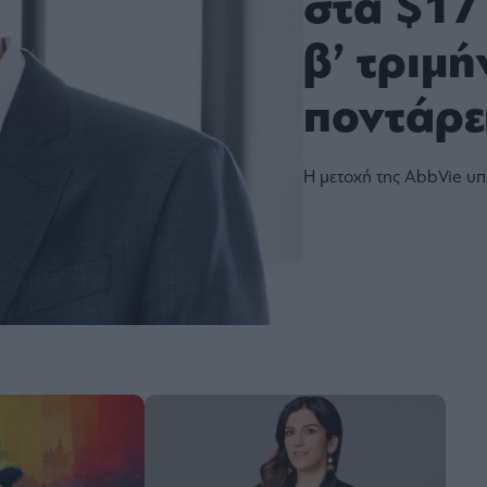
στα $17 
β’ τριμ
ποντάρει
Η μετοχή της AbbVie υ