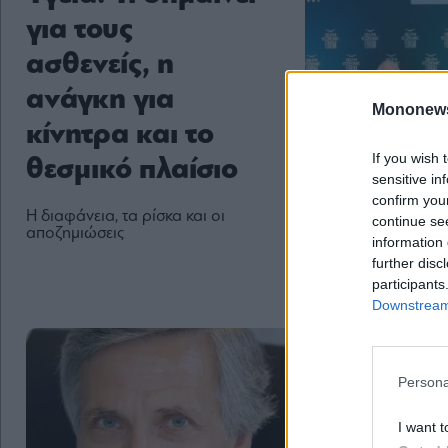
για τους
ασθενείς, η
ανάγκη για
Mononew
κίνητρα και το
If you wish 
θεσμικό πλαίσιο
sensitive in
confirm you
Η διαφάνεια, τα ρίσκα και οι
continue se
αποζημιώσεις
information 
further disc
participants
Downstream 
Persona
I want t