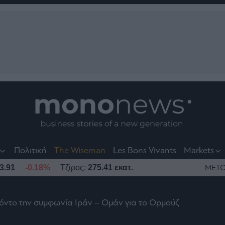
nt
t
t
Πολιτική
The Wiseman
Les Bons Vivants
Markets
3.91
-0.18%
Τζίρος:
275.41 εκατ.
ΜΕΤΟ
όντο την συμφωνία Ιράν – Ομάν για το Ορμούζ
το