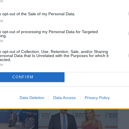
In
The Wiseman
o opt-out of the Sale of my Personal Data.
H σούπερ έκπληξη του Μυλωνά
της Εθνικής, ποια μετοχή
In
αγόραζε το Capital group, όλο το
to opt-out of processing my Personal Data for Targeted
παρασκήνιο με την Attica Bank,
ό 22 χρόνια στο
ing.
το μέρισμα των 6 εκατ. του
ίδης δίνει τη
In
Βερούκα και γιατί δεν φοβάται ο
παρμπετάκη
Κώστας Αχ. Καραμανλής
o opt-out of Collection, Use, Retention, Sale, and/or Sharing
ersonal Data that Is Unrelated with the Purposes for which it
lected.
In
CONFIRM
Data Deletion
Data Access
Privacy Policy