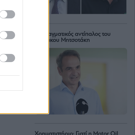
Ο πραγματικός αντίπαλος του
Κυριάκου Μητσοτάκη
Χρηματιστήριο: Γιατί η Motor Oil