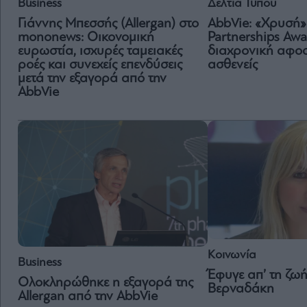
Δελτία Τύπου
Business
AbbVie: «Χρυσή» 
Γιάννης Μπεσσής (Allergan) στο
Partnerships Awa
mononews: Οικονομική
διαχρονική αφοσ
ευρωστία, ισχυρές ταμειακές
ασθενείς
ροές και συνεχείς επενδύσεις
μετά την εξαγορά από την
AbbVie
Κοινωνία
Business
Έφυγε απ’ τη ζωή
Ολοκληρώθηκε η εξαγορά της
Βερναδάκη
Allergan από την AbbVie