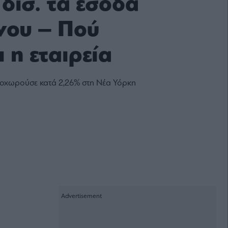
δισ. τα έσοδα
ήνου – Πού
 η εταιρεία
ποχωρούσε κατά 2,26% στη Νέα Υόρκη