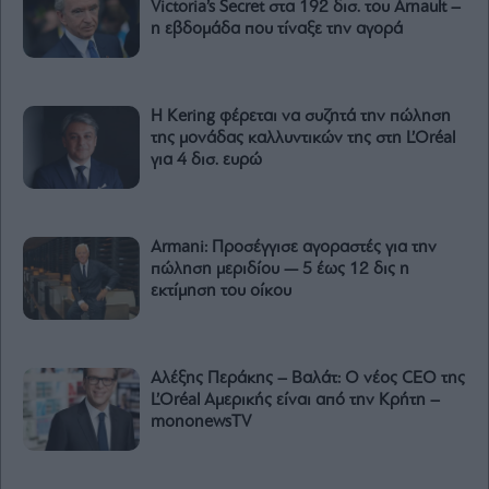
Victoria’s Secret στα 192 δισ. του Arnault –
η εβδομάδα που τίναξε την αγορά
Η Kering φέρεται να συζητά την πώληση
της μονάδας καλλυντικών της στη L’Oréal
για 4 δισ. ευρώ
Armani: Προσέγγισε αγοραστές για την
πώληση μεριδίου — 5 έως 12 δις η
εκτίμηση του οίκου
Αλέξης Περάκης – Βαλάτ: Ο νέος CEO της
L’Oréal Αμερικής είναι από την Κρήτη –
mononewsTV