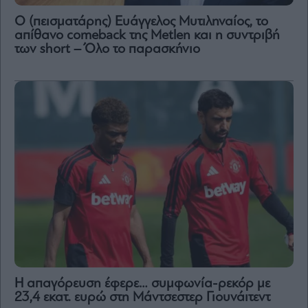
Ο (πεισματάρης) Ευάγγελος Μυτιληναίος, το
απίθανο comeback της Μetlen και η συντριβή
των short – Όλο το παρασκήνιο
Η απαγόρευση έφερε… συμφωνία-ρεκόρ με
23,4 εκατ. ευρώ στη Μάντσεστερ Γιουνάιτεντ