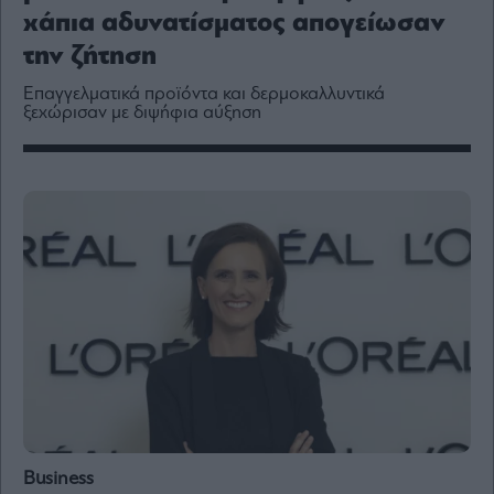
Media
χάπια αδυνατίσματος απογείωσαν
Winners
την ζήτηση
&
Losers
Επαγγελματικά προϊόντα και δερμοκαλλυντικά
ξεχώρισαν με διψήφια αύξηση
Επι-
θετικά
Rumors
ESG
Today
Mononews2030
Άρθρα
Συνεντεύξεις
Les
Business
Bons