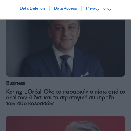
Data Deletion
Data Access
Privacy Policy
Business
Kering-L’Oréal: Όλο το παρασκήνιο πίσω από το
deal των 4 δισ. και τη στρατηγική σύμπραξη
των δύο κολοσσών