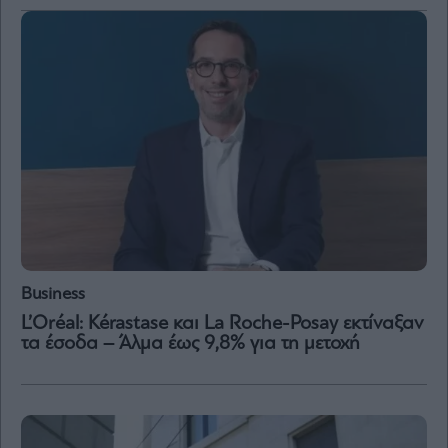
Μετοχές
Αγορές
Trader's
book
Buy-
Hold-
Sell
The
Value
Investor
Crypto
Business
Χρηματιστηριακές
L’Oréal: Kérastase και La Roche-Posay εκτίναξαν
Ανακοινώσεις
τα έσοδα – Άλμα έως 9,8% για τη μετοχή
Creative
Content
Branded