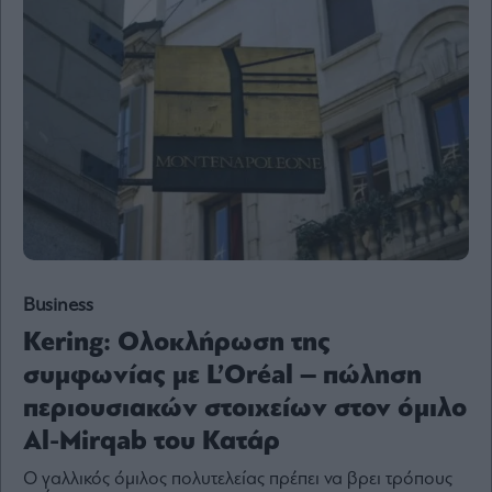
Content
Reports
&
Branded
Content
Calendar
Monocle
Media
Lab
Mononews100
Business
Kering: Ολοκλήρωση της
συμφωνίας με L’Oréal – πώληση
Εγγραφείτε
περιουσιακών στοιχείων στον όμιλο
στο
Newsletter
Al-Mirqab του Κατάρ
του
mononews.gr
Ο γαλλικός όμιλος πολυτελείας πρέπει να βρει τρόπους