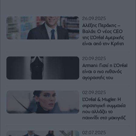
26.09.2025
Αλέξης Περάκης –
Βαλάτ: Ο νέος CEO
της L’Oréal Αμερικής
είναι από την Κρήτη
20.09.2025
Armani: Γιατί η L’Oréal
είναι ο πιο πιθανός
αγοραστής του
02.09.2025
L’Oréal & Mugler: Η
στρατηγική συμμαχία
που αλλάζει το
παιχνίδι στο μακιγιάζ
02.07.2025