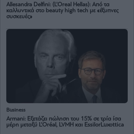
Vivants
Allesandra Delfini: (L’Oreal Hellas): Από τα
καλλυντικά στο beauty high tech με «έξυπνες
Auto
συσκευές»
Life
&
Style
Υγεία
Architecture
&
Design
Fashion
&
Art
Watches
Yachts
Table
Business
For
Two
Armani: Εξετάζει πώληση του 15% σε τρία ίσα
μέρη μεταξύ L’Oréal, LVMH και EssilorLuxottica