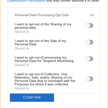
Coty: Μήνυσε την Kering αμέσως μετά τη
Downstream Participants
that may further disclose it to other
συμφωνία των 4,6 δισ. με τη L’Oréal και η μάχη
third parties.
για την Gucci μόλις ξεκίνησε
Personal Data Processing Opt Outs
I want to opt-out of the Sharing of my
personal data.
Opted In
I want to opt-out of the Sale of my
Personal Data.
Opted In
I want to opt-out of processing my
Personal Data for Targeted Advertising.
Opted In
I want to opt-out of Collection, Use,
Retention, Sale, and/or Sharing of my
Business
Personal Data that Is Unrelated with the
Purposes for which it was collected.
Ferragamo: Ξεπέρασε τις προβλέψεις με αύξηση
Opted In
1,7% στις πωλήσεις το τρίτο τρίμηνο ενώ η
αναζήτηση CEO συνεχίζεται
CONFIRM