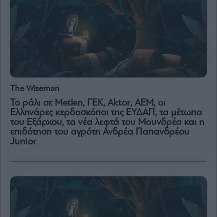
Μετοχές
Αγορές
Trader's
book
Buy-
Hold-
The Wiseman
Sell
Το ράλι σε Metlen, ΓΕΚ, Aktor, AEM, οι
The
Ελληνάρες κερδοσκόποι της ΕΥΔΑΠ, τα μέτωπα
Value
του Εξάρχου, τα νέα λεφτά του Μουνδρέα και η
Investor
επιδότηση του αγρότη Ανδρέα Παπανδρέου
Crypto
Junior
Χρηματιστηριακές
Ανακοινώσεις
Creative
Content
Branded