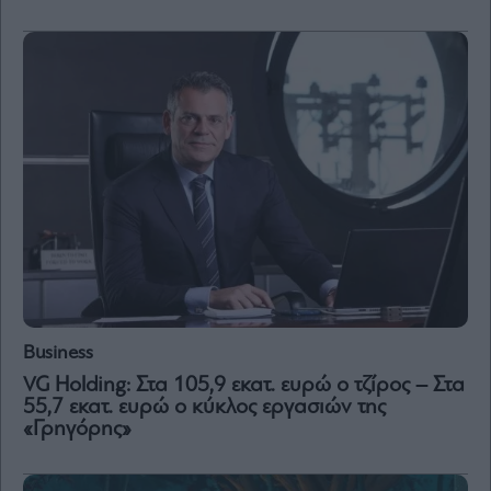
Vivants
Auto
Life
&
Style
Υγεία
Architecture
&
Design
Fashion
&
Art
Watches
Business
Yachts
VG Holding: Στα 105,9 εκατ. ευρώ ο τζίρος – Στα
Table
55,7 εκατ. ευρώ ο κύκλος εργασιών της
For
«Γρηγόρης»
Two