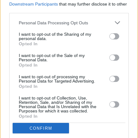
μείωσης του ενεργειακού κόστους
Downstream Participants
that may further disclose it to other
third parties.
Personal Data Processing Opt Outs
I want to opt-out of the Sharing of my
personal data.
Opted In
I want to opt-out of the Sale of my
Personal Data.
Opted In
I want to opt-out of processing my
Personal Data for Targeted Advertising.
Opted In
I want to opt-out of Collection, Use,
Business
Retention, Sale, and/or Sharing of my
Personal Data that Is Unrelated with the
Βλάσσης Γεωργάτος (Γρηγόρης): Έρχονται
Purposes for which it was collected.
Opted In
αυξήσεις τιμών – Μη βιώσιμο το ενεργειακό
κόστος
CONFIRM