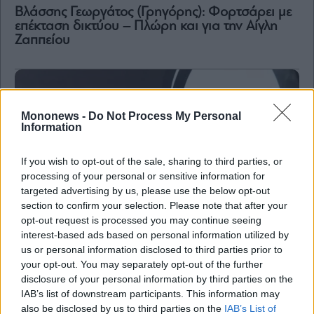
Βλάσσης Γεωργάτος (Γρηγόρης): Φορτσάρει με
επέκταση δικτύου – Πλώρη και για την Αίγλη
Ζαππείου
Mononews -
Do Not Process My Personal
Information
If you wish to opt-out of the sale, sharing to third parties, or
processing of your personal or sensitive information for
targeted advertising by us, please use the below opt-out
section to confirm your selection. Please note that after your
opt-out request is processed you may continue seeing
interest-based ads based on personal information utilized by
us or personal information disclosed to third parties prior to
your opt-out. You may separately opt-out of the further
Business
disclosure of your personal information by third parties on the
IAB’s list of downstream participants. This information may
Βλάσσης Γεωργάτος (Γρηγόρης Μικρογεύματα)
στο mononews: Χρειαζόμαστε άμεσα μέτρα
also be disclosed by us to third parties on the
IAB’s List of