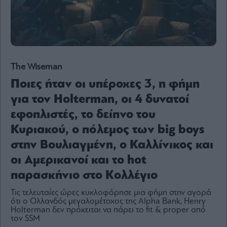
Content
Reports
&
Branded
Content
Calendar
The Wiseman
Monocle
Ποιες ήταν οι υπέροχες 3, η φήμη
Media
Lab
για τον Holterman, οι 4 δυνατοί
εφοπλιστές, το δείπνο του
Κυριακού, ο πόλεμος των big boys
Mononews100
στην Βουλιαγμένη, ο Καλλίνικος και
οι Αμερικανοί και το hot
παρασκήνιο στο Κολλέγιο
Εγγραφείτε
στο
Τις τελευταίες ώρες κυκλοφόρησε μια φήμη στην αγορά
Newsletter
ότι ο Ολλανδός μεγαλομέτοχος της Alpha Bank, Henry
Holterman δεν πρόκειται να πάρει το fit & proper από
του
τον SSM
mononews.gr