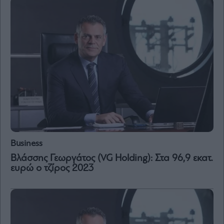
and
Terms
of
Service
apply.
ότητα
ι
ίες
ας
οι
ήσης
4
news.gr
ghts
Business
rved
Βλάσσης Γεωργάτος (VG Holding): Στα 96,9 εκατ.
ευρώ ο τζίρος 2023