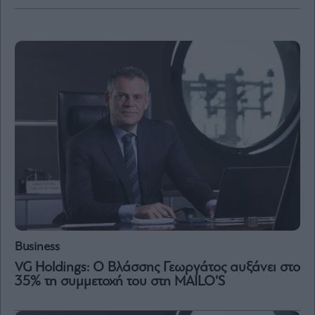
By
submitting
your
email,
you
agree
to
our
Terms
and
Privacy
Notice.
You
can
opt
out
at
any
time.
This
site
is
Business
protected
by
VG Holdings: Ο Βλάσσης Γεωργάτος αυξάνει στο
reCAPTCHA
and
35% τη συμμετοχή του στη MAILO’S
the
Google
Privacy
Policy