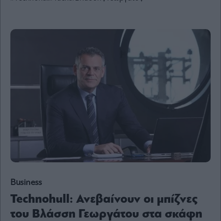
Ενέργεια
Πολιτική
Πολιτισμός
Κοινωνία
Law
Bloomberg
Financial
Times
The
Wiseman
Room
Business
301
Technohull: Ανεβαίνουν οι μπίζνες
My
Story
του Βλάσση Γεωργάτου στα σκάφη