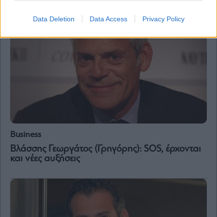
Data Deletion
Data Access
Privacy Policy
Business
Βλάσσης Γεωργάτος (Γρηγόρης): SOS, έρχονται
και νέες αυξήσεις