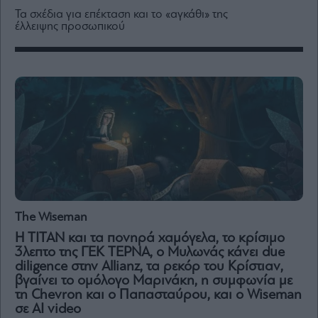
Media
Τα σχέδια για επέκταση και το «αγκάθι» της
έλλειψης προσωπικού
Winners
&
Losers
Επι-
θετικά
Rumors
ESG
Today
Mononews2030
Άρθρα
Συνεντεύξεις
The Wiseman
Η ΤΙΤΑΝ και τα πονηρά χαμόγελα, το κρίσιμο
3λεπτο της ΓΕΚ ΤΕΡΝΑ, ο Μυλωνάς κάνει due
diligence στην Allianz, τα ρεκόρ του Κρίστιαν,
βγαίνει το ομόλογο Μαρινάκη, η συμφωνία με
τη Chevron και ο Παπασταύρου, και ο Wiseman
Les
σε ΑΙ video
Bons