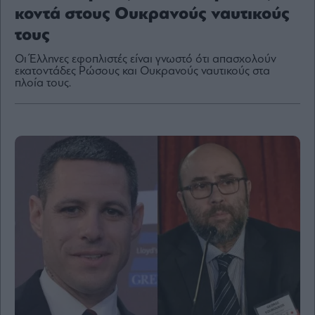
κοντά στους Ουκρανούς ναυτικούς
τους
Οι Έλληνες εφοπλιστές είναι γνωστό ότι απασχολούν
By
εκατοντάδες Ρώσους και Ουκρανούς ναυτικούς στα
submitting
πλοία τους.
your
email,
you
agree
to
our
Terms
and
Privacy
Notice.
You
can
opt
out
at
any
time.
This
site
is
protected
by
reCAPTCHA
and
the
Google
Privacy
Policy