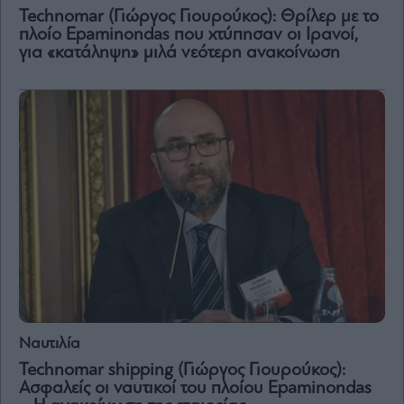
Vivants
Technomar (Γιώργος Γιουρούκος): Θρίλερ με το
πλοίο Epaminondas που χτύπησαν οι Ιρανοί,
Auto
για «κατάληψη» μιλά νεότερη ανακοίνωση
Life
&
Style
Υγεία
Architecture
&
Design
Fashion
&
Art
Watches
Yachts
Table
For
Ναυτιλία
Two
Technomar shipping (Γιώργος Γιουρούκος):
Ασφαλείς οι ναυτικοί του πλοίου Epaminondas