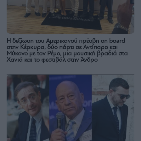
H δεξίωση του Αμερικανού πρέσβη on board
στην Κέρκυρα, δύο πάρτι σε Αντίπαρο και
Μύκονο με τον Ρέμο, μια μουσική βραδιά στα
Χανιά και το φεστιβάλ στην Άνδρο