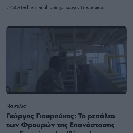
Ενέργεια
#MSC
#Technomar Shipping
#Γιώργος Γιουρούκος
Πολιτική
Πολιτισμός
Κοινωνία
Law
Bloomberg
Financial
Times
The
Wiseman
Ναυτιλία
Room
301
Γιώργος Γιουρούκος: Το ρεσάλτο
My
των Φρουρών της Επανάστασης
Story