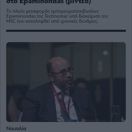
στο Epaminondas (βίντεο)
Media
Το πλοίο μεταφοράς εμπορευματοκιβωτίων
Winners
Epaminondas της Technomar υπό διαχείριση της
&
MSC έχει καταληφθεί από ιρανικές δυνάμεις.
Losers
Επι-
θετικά
Rumors
ESG
Today
Mononews2030
Άρθρα
Συνεντεύξεις
Les
Ναυτιλία
Bons