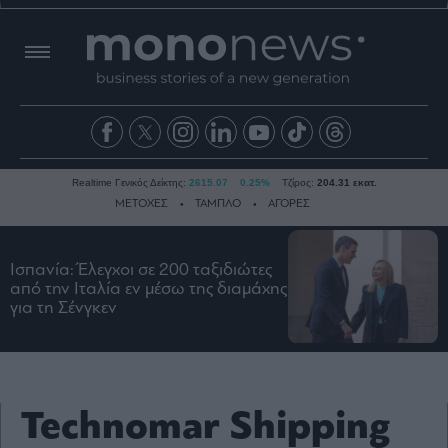
Realtime Γενικός Δείκτης:
2615.07
0.25%
Τζίρος:
204.31 εκατ.
ΜΕΤΟΧΕΣ
ΤΑΜΠΛΟ
ΑΓΟΡΕΣ
Ισπανία: Έλεγχοι σε 200 ταξιδιώτες
Ειδήσεις
από την Ιταλία εν μέσω της διαμάχης
για τη Σένγκεν
Οικονομία
Business
Τράπεζες
Ναυτιλία
Technomar Shipping
Real
Estate