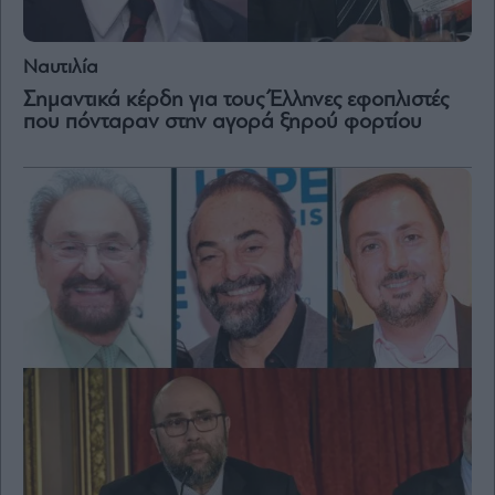
and
Terms
of
Service
apply.
Ναυτιλία
Σημαντικά κέρδη για τους Έλληνες εφοπλιστές
που πόνταραν στην αγορά ξηρού φορτίου
ότητα
ι
ίες
ας
οι
ήσης
4
news.gr
ghts
rved