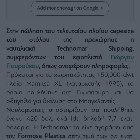
Architecture
Add mononews.gr on Google
&
Design
Fashion
Στην πώληση του τελευταίου πλοίου capesize
&
Art
του στόλου της προχώρησε η
ναυτιλιακή
Technomar Shipping
,
Watches
συμφερόντων του εφοπλιστή
Γιώργου
Yachts
Γιουρούκου
, όπως αναφέρουν πληροφορίες.
Table
For
Πρόκειται για το χωρητικότητας 150,000-dwt
Two
πλοίο Mamitsa XL (κατασκευής 1995), το
οποίο πουλήθηκε στη Σιγκαπούρη και θα
οδηγηθεί για διάλυση στο Μπαγκλαντές.
Μετοχές
Ναυλομεσίτες υποστηρίζουν ότι πουλήθηκε
Αγορές
έναντι 420 δολ. ανά ldt, δηλαδή 7,7 εκατ.
Trader's
δολάρια. Η Technomar το είχε αγοράσει από
book
την
Formosa Plastics
στην τιμή των 65 εκατ.