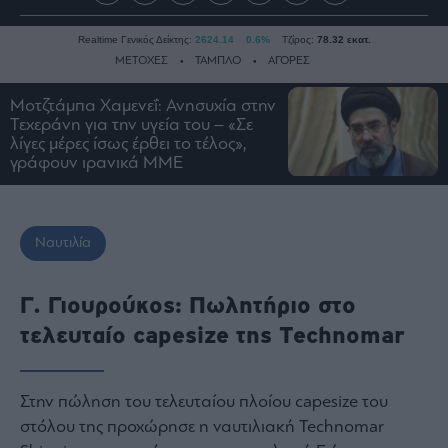
Realtime Γενικός Δείκτης:
2624.14
0.6%
Τζίρος:
78.32 εκατ.
ΜΕΤΟΧΕΣ
ΤΑΜΠΛΟ
ΑΓΟΡΕΣ
Μοτζτάμπα Χαμενεΐ: Ανησυχία στην
Τεχεράνη για την υγεία του – «Σε
Ειδήσεις
λίγες μέρες ίσως έρθει το τέλος»,
γράφουν ιρανικά ΜΜΕ
Οικονομία
Business
Τράπεζες
Ναυτιλία
Ναυτιλία
Real
Γ. Γιουρούκος: Πωλητήριο στο
Estate
Ενέργεια
τελευταίο capesize της Technomar
Πολιτική
Πολιτισμός
Στην πώληση του τελευταίου πλοίου capesize του
Κοινωνία
στόλου της προχώρησε η ναυτιλιακή Technomar
Law