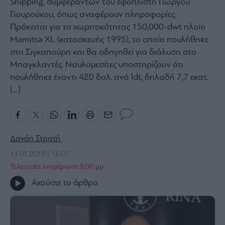
Shipping, συμφερόντων του εφοπλιστή Γιώργου
Bloomberg
Γιουρούκου, όπως αναφέρουν πληροφορίες.
Πρόκειται για το χωρητικότητας 150,000-dwt πλοίο
Financial
Times
Mamitsa XL (κατασκευής 1995), το οποίο πουλήθηκε
στη Σιγκαπούρη και θα οδηγηθεί για διάλυση στο
Μπαγκλαντές. Ναυλομεσίτες υποστηρίζουν ότι
πουλήθηκε έναντι 420 δολ. ανά ldt, δηλαδή 7,7 εκατ.
The
[…]
Wiseman
Room
301
My
Δανάη Στρατή
Story
11.01.2019 | 16:07
Media
Τελευταία ενημέρωση:8:00 μμ
Winners
&
Ακούστε το άρθρο
Losers
Επι-
θετικά