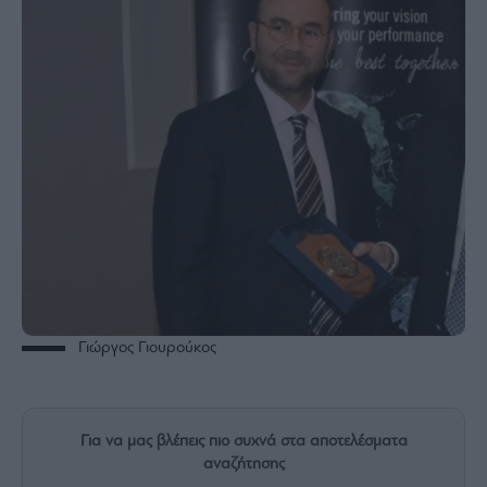
Rumors
ESG
Today
Mononews2030
Άρθρα
Συνεντεύξεις
Les
Bons
Vivants
Γιώργος Γιουρούκος
Auto
Life
&
Για να μας βλέπεις πιο συχνά στα αποτελέσματα
Style
αναζήτησης
Υγεία