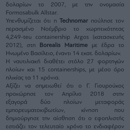
Buy-
δολαρίων το 2007, με την ονομασία
Hold-
Formosabulk Allstar.
Sell
Υπενθυμίζεται ότι η
Technomar
πούλησε τον
The
Value
περασμένο Νοέμβριο το χωρητικότητας
Investor
4,249-teu containership Argos (κατασκευής
Crypto
2012), στη
Borealis Maritime
με έδρα το
Χρηματιστηριακές
Ηνωμένο Βασίλειο, έναντι 14 εκατ. δολαρίων.
Ανακοινώσεις
Η ναυτιλιακή διαθέτει στόλο 27 φορτηγών
πλοίων και 15 containerships, με μέσο όρο
Creative
ηλικίας τα 11 χρόνια.
Content
Αξίζει να σημειωθεί ότι ο Γ. Γιουρούκος
Branded
Content
προχώρησε τον Απρίλιο 2018 στην
Reports
εξαγορά δύο πλοίων μεταφοράς
&
εμπορευματοκιβωτίων, κίνηση που
Branded
δημιούργησε την αίσθηση ότι ο εφοπλιστής
Content
Calendar
εστιάζει τον τελευταίο χρόνο το ενδιαφέρον