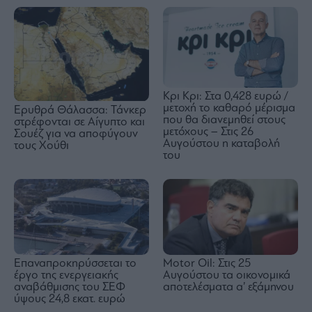
Κρι Κρι: Στα 0,428 ευρώ /
μετοχή το καθαρό μέρισμα
Ερυθρά Θάλασσα: Τάνκερ
που θα διανεμηθεί στους
στρέφονται σε Αίγυπτο και
μετόχους – Στις 26
Σουέζ για να αποφύγουν
Αυγούστου η καταβολή
τους Χούθι
του
Επαναπροκηρύσσεται το
Motor Oil: Στις 25
έργο της ενεργειακής
Αυγούστου τα οικονομικά
αναβάθμισης του ΣΕΦ
αποτελέσματα α’ εξάμηνου
ύψους 24,8 εκατ. ευρώ