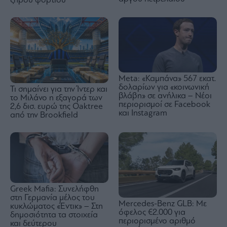
ξηρού φορτίου
Meta: «Καμπάνα» 567 εκατ.
δολαρίων για «κοινωνική
Τι σημαίνει για την Ίντερ και
βλάβη» σε ανήλικα – Νέοι
το Μιλάνο η εξαγορά των
περιορισμοί σε Facebook
2,6 δισ. ευρώ της Oaktree
και Instagram
από την Brookfield
Greek Mafia: Συνελήφθη
στη Γερμανία μέλος του
Mercedes-Benz GLB: Mε
κυκλώματος «Έντικ» – Στη
όφελος €2.000 για
δημοσιότητα τα στοιχεία
περιορισμένο αριθμό
και δεύτερου