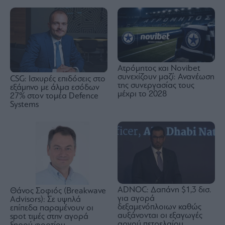
Ατρόμητος και Novibet
συνεχίζουν μαζί: Ανανέωση
CSG: Ισχυρές επιδόσεις στο
της συνεργασίας τους
εξάμηνο με άλμα εσόδων
μέχρι το 2028
27% στον τομέα Defence
Systems
ADNOC: Δαπάνη $1,3 δισ.
Θάνος Σοφιός (Breakwave
για αγορά
Advisors): Σε υψηλά
δεξαμενόπλοιων καθώς
επίπεδα παραμένουν οι
αυξάνονται οι εξαγωγές
spot τιμές στην αγορά
αργού πετρελαίου