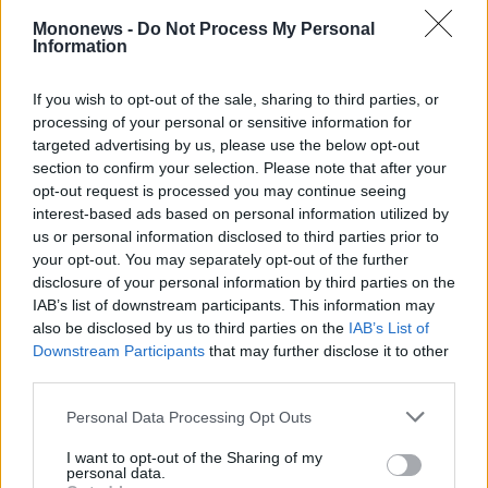
agree
των τάνκερ ξεκίνησε. Πού θα φτάσουν οι τιμές
to
Mononews -
Do Not Process My Personal
our
Information
Terms
ΔΕΙΤΕ ΕΠΙΣΗΣ:
Ευ. Πιστιόλης: Δυναμικό ξεκίνημα
and
Privacy
Notice.
για το 2019 με νέες παραγγελίες πλοίων
If you wish to opt-out of the sale, sharing to third parties, or
You
can
processing of your personal or sensitive information for
opt
ΜΗ ΧΑΣΕΤΕ:
Η σπάνια κίνηση των αδελφών
out
targeted advertising by us, please use the below opt-out
at
section to confirm your selection. Please note that after your
any
Λασκαρίδη στην αγορά των τάνκερ
time.
opt-out request is processed you may continue seeing
This
site
interest-based ads based on personal information utilized by
is
protected
us or personal information disclosed to third parties prior to
by
your opt-out. You may separately opt-out of the further
reCAPTCHA
and
disclosure of your personal information by third parties on the
the
Google
IAB’s list of downstream participants. This information may
Borealis Maritime
capesize
containership
Privacy
Policy
also be disclosed by us to third parties on the
IAB’s List of
and
Downstream Participants
that may further disclose it to other
Terms
containerships
Formosa Plastics
of
third parties.
Service
apply.
Technomar Shipping
Γιώργος Γιουρούκος
Personal Data Processing Opt Outs
ότητα
I want to opt-out of the Sharing of my
ι
personal data.
ίες