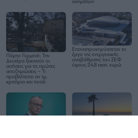
οχημάτων
Επαναπροκηρύσσεται το
έργο της ενεργειακής
Πόρτο Γερμενό: Την
αναβάθμισης του ΣΕΦ
Δευτέρα ξεκινούν οι
ύψους 24,8 εκατ. ευρώ
αιτήσεις για τις πρώτες
αποζημιώσεις – Τι
προβλέπεται αν τμ,
κριτήρια και ποσά
1x
Γερμανία: Τρίτος μήνας
Οδηγούμε το ηλεκτρικό
ανόδου στη βιομηχανική
Renault 4