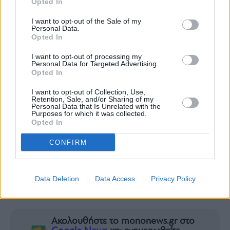
Opted In
ας
ΕΙΔΗΣΕΙΣ ΣΗΜΕΡΑ
οι
I want to opt-out of the Sale of my
ήσης
Personal Data.
Μοτζτάμπα Χαμενεΐ: Ανησυχία στην Τεχεράνη
Opted In
για την υγεία του – «Σε λίγες μέρες ίσως έρθει
4
I want to opt-out of processing my
news.gr
το τέλος», γράφουν ιρανικά ΜΜΕ
Personal Data for Targeted Advertising.
ghts
Opted In
Υποκλοπές: Στο αρχείο για τρίτη φορά η
rved
I want to opt-out of Collection, Use,
υπόθεση με απόφαση του Εισαγγελέα Ευ.
Retention, Sale, and/or Sharing of my
Personal Data that Is Unrelated with the
Μπακέλα
Purposes for which it was collected.
Νίκος Χαρδαλιάς: Με ισχυρά χρηματοδοτικά
Opted In
εργαλεία στηρίζουμε τις επιχειρήσεις της
CONFIRM
Αττικής
Ερυθρά Θάλασσα: Τάνκερ στρέφονται σε
Αίγυπτο και Σουέζ για να αποφύγουν τους
Data Deletion
Data Access
Privacy Policy
Χούθι
Ακολουθήστε το mononews.gr στο