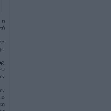
 η
τή
ρά
με
ng
,
EU
ην
ην
ιο
τη