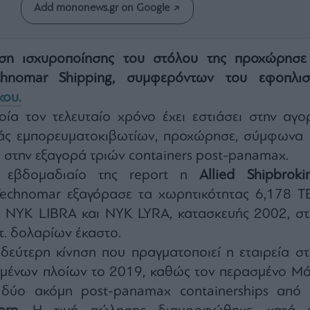
Add mononews.gr on Google
ηση ισχυροποίησης του στόλου της προχώρησε
chnomar Shipping,
συμφερόντων του εφοπλισ
κου.
οία τον τελευταίο χρόνο έχει εστιάσει στην αγο
άς εμπορευματοκιβωτίων, προχώρησε, σύμφωνα 
, στην εξαγορά τριών containers post-panamax.
ο εβδομαδιαίο της report η
Allied Shipbroki
Technomar εξαγόρασε τα χωρητικότητας 6,178 T
 NYK LIBRA και NYK LYRA, κατασκευής 2002, στ
ατ. δολαρίων έκαστο.
 δεύτερη κίνηση που πραγματοποιεί η εταιρεία στ
σμένων πλοίων το 2019, καθώς τον περασμένο Μά
 δύο ακόμη post-panamax containerships από 