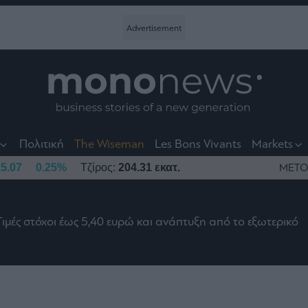
nt
t
t
Πολιτική
The Wiseman
Les Bons Vivants
Markets
5.07
0.25%
Τζίρος:
204.31 εκατ.
ΜΕΤΟ
Τιμές στόχοι έως 5,40 ευρώ και ανάπτυξη από το εξωτερικό
το