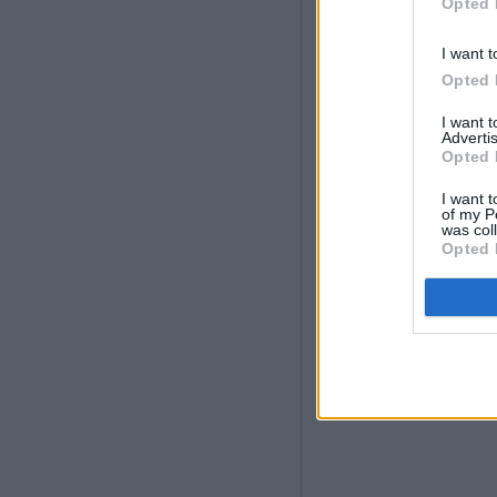
Opted 
I want t
Opted 
I want 
Advertis
Opted 
I want t
of my P
was col
Opted 