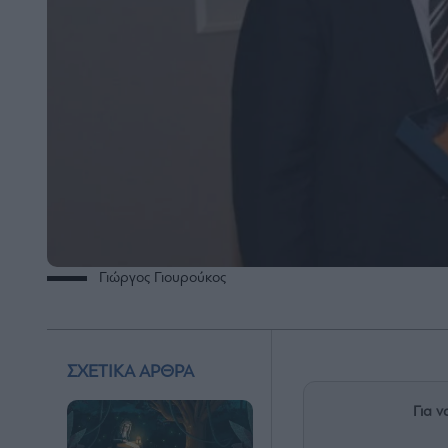
Γιώργος Γιουρούκος
ΣΧΕΤΙΚΑ ΑΡΘΡΑ
Για ν