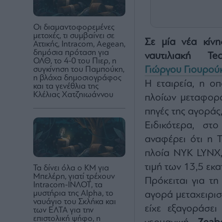
Οι διαμαντοφορεμένες
μετοχές, τι συμβαίνει σε
Σε μία νέα κίν
Αττικής, Intracom, Aegean,
δημόσια πρόταση για
ναυτιλιακή
Te
ΟΛΘ, το 4-0 του Πιερ, η
Γιώργου Γιουρού
συγκίνηση του Παμπούκη,
η βλάχα δημοσιογράφος
H εταιρεία, η οπ
και τα γενέθλια της
Κλέλιας Χατζηιωάννου
πλοίων μεταφορ
πηγές της αγοράς
Ειδικότερα, στ
αναφέρει ότι η 
πλοία NYK LYNX,
τιμή των 13,5 εκ
Τα δίνει όλα ο ΚΜ για
Μπελέρη, γιατί τρέχουν
Πρόκειται για τη
Intracom-ΙΝΛΟΤ, τα
μυστήρια της Alpha, το
αγορά μεταχειρι
ναυάγιο του Σκλήκα και
είχε εξαγοράσει
των ΕΛΤΑ για την
επιστολική ψήφο, η