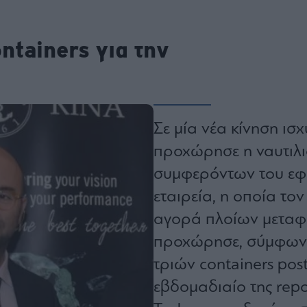
ου
r
ontainers για την
ail,
s and
n opt
te is
CHA
Σε μία νέα κίνηση ισ
acy
rvice
προχώρησε η ναυτιλι
συμφερόντων του εφ
εταιρεία, η οποία τον
αγορά πλοίων μεταφ
προχώρησε, σύμφωνα 
τριών containers pos
εβδομαδιαίο της repor