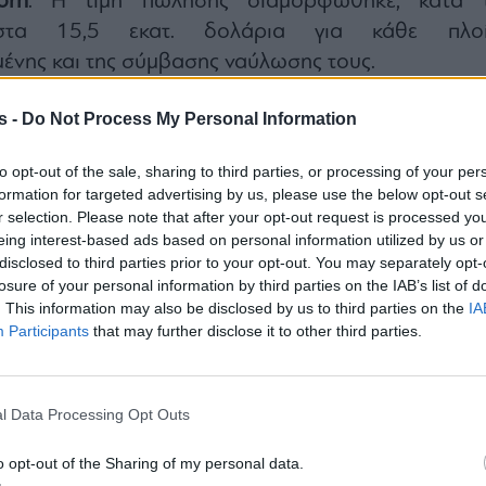
orn
. Η τιμή πώλησης διαμορφώθηκε, κατά τ
 στα 15,5 εκατ. δολάρια για κάθε πλοί
ένης και της σύμβασης ναύλωσης τους.
 της
Technomar
στην αγορά εμπορευματοκιβωτί
s -
Do Not Process My Personal Information
Tον Απρίλιο απέκτησε δύο containerships από 
λιακή,
Reederei Thomas Schulte.
Πρόκειται για 
to opt-out of the sale, sharing to third parties, or processing of your per
Schulte
(χωρητικότητας 2.030-teu και κατασκευ
formation for targeted advertising by us, please use the below opt-out s
μετονομάστηκε σε Nasia και
Phili
r selection. Please note that after your opt-out request is processed y
eing interest-based ads based on personal information utilized by us or
ικότητας 2.353-teu και κατασκευής 2007) π
disclosed to third parties prior to your opt-out. You may separately opt-
ε Nikos P. Από την ίδια εταιρεία είχε εξαγοράσ
losure of your personal information by third parties on the IAB’s list of
ο πλοίο
Bodo Schulte
(χωρητικότητας 4.253-teu κ
. This information may also be disclosed by us to third parties on the
IA
Participants
that may further disclose it to other third parties.
, που μετονομάστηκε σε Constantinos P.
l Data Processing Opt Outs
o opt-out of the Sharing of my personal data.