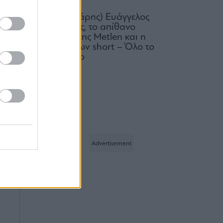
Ο (πεισματάρης) Ευάγγελος
Μυτιληναίος, το απίθανο
comeback της Μetlen και η
συντριβή των short – Όλο το
παρασκήνιο
07.08.2026