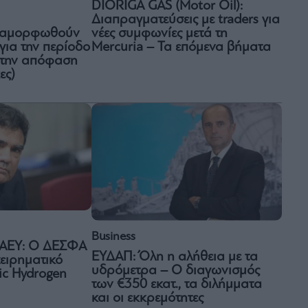
DIORIGA GAS (Motor Oil):
Διαπραγματεύσεις με traders για
διαμορφωθούν
νέες συμφωνίες μετά τη
 για την περίοδο
Mercuria – Τα επόμενα βήματα
 την απόφαση
ες)
Business
ΡΑΑΕΥ: Ο ΔΕΣΦΑ
ΕΥΔΑΠ: Όλη η αλήθεια με τα
χειρηματικό
υδρόμετρα – Ο διαγωνισμός
nic Hydrogen
των €350 εκατ., τα διλήμματα
και οι εκκρεμότητες