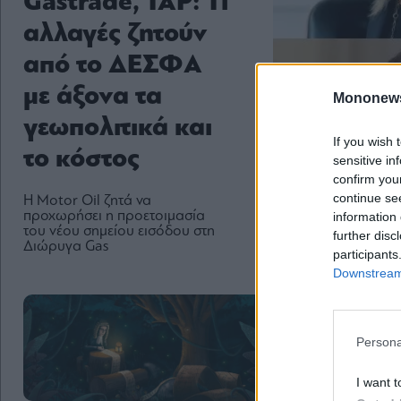
Gastrade, TAP: Tι
αλλαγές ζητούν
από το ΔΕΣΦΑ
με άξονα τα
Mononew
γεωπολιτικά και
If you wish 
το κόστος
sensitive in
confirm you
continue se
Η Motor Oil ζητά να
προχωρήσει η προετοιμασία
information 
του νέου σημείου εισόδου στη
further disc
Διώρυγα Gas
participants
Downstream 
Persona
I want t