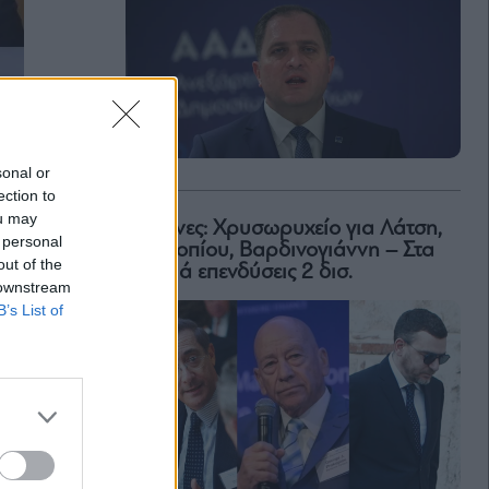
sonal or
ection to
ou may
Μαρίνες: Χρυσωρυχείο για Λάτση,
 personal
Προκοπίου, Βαρδινογιάννη – Στα
out of the
σκαριά επενδύσεις 2 δισ.
 downstream
B’s List of