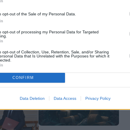
In
The Wiseman
o opt-out of the Sale of my Personal Data.
H BlackRock στην Credia, οι
μυστικές συναντήσεις Εξάρχου –
In
ΕΥ): Η Ελλάδα
Βρεττού, το μήνυμα της Capital
to opt-out of processing my Personal Data for Targeted
ενεργειακός
στον Στάσση, τι συμβαίνει με την
ing.
χής, υπό
Prodea, όλοι οι τραπεζίτες στο
In
κάλεσμα των Στασινόπουλων, το
χρυσό deal του Αντώνη Ιγγλέση,
o opt-out of Collection, Use, Retention, Sale, and/or Sharing
η γαλάζια μάζωξη στο Lolita’s, ο
ersonal Data that Is Unrelated with the Purposes for which it
lected.
δημοσκόπος με την cabrio BMW
In
και το birthday dinner της
Κατερίνας Λαναρά στο Σαιν
CONFIRM
Τροπέ
Data Deletion
Data Access
Privacy Policy