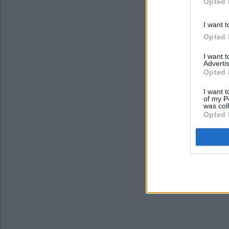
Opted 
I want t
Opted 
I want 
Advertis
Opted 
I want t
of my P
was col
Opted 