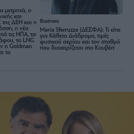
τα μετρητά, ο
ικής και
Business
 της ΔΕΗ και η
άσση, η νέα
Maria Sferruzza (ΔΕΣΦΑ): Τι είπε
πό τις ΗΠΑ, τα
για Κάθετο Διάδρομο, τιμές
σάφου, το LNG
φυσικού αερίου και τον σταθμό
αν η Goldman
που διαχειρίζεται στο Κουβέιτ
αι το