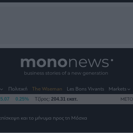
nt
t
t
Πολιτική
The Wiseman
Les Bons Vivants
Markets
5.07
0.25%
Τζίρος:
204.31 εκατ.
ΜΕΤΟ
 επίσκεψη και το μήνυμα προς τη Μόσχα
το