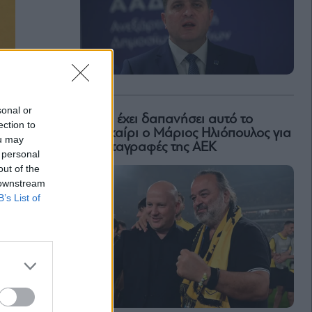
sonal or
Πόσα έχει δαπανήσει αυτό το
ection to
καλοκαίρι ο Μάριος Ηλιόπουλος για
ou may
τις μεταγραφές της ΑΕΚ
 personal
out of the
 downstream
B’s List of