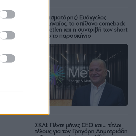
Ο (πεισματάρης) Ευάγγελος
Μυτιληναίος, το απίθανο comeback
της Μetlen και η συντριβή των short
– Όλο το παρασκήνιο
ΣΚΑΪ: Πέντε μήνες CEO και… τίτλοι
τέλους για τον Γρηγόρη Δημητριάδη