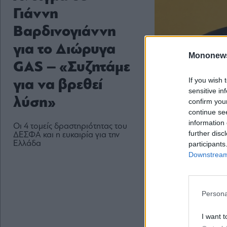
Γιάννη
Βαρδινογιάννη
για το Διώρυγα
Mononew
GAS – «Συζητάμε
If you wish 
για να βρεθεί
sensitive in
λύση»
confirm you
continue se
information 
Οι 4 τομείς δραστηριότητας του
further disc
ΔΕΣΦΑ και η ευκαιρία για την
Ελλάδα
participants
Downstream 
Persona
I want t