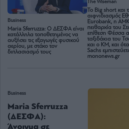
The Wiseman
Το Big short και 
αιφνιδιασμός Εθν
Business
Eurobank, η ΑΜΚ
πειθαρχία του Στ
Maria Sferruzza: Ο ΔΕΣΦΑ είναι
επίθεση Φέσσα α
κατάλληλα τοποθετημένος να
ταξιδάκια του Τ
αυξήσει τις εξαγωγές φυσικού
και ο ΚΜ, και ότ
αερίου, με στόχο τον
Sachs εμπιστεύετ
διπλασιασμό τους
mononews.gr
Business
Maria Sferruzza
(ΔΕΣΦΑ):
Άνοιγμα σε