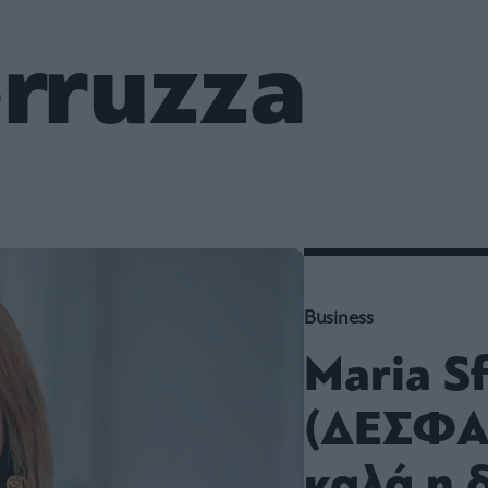
ου
r
erruzza
ail,
s and
n opt
te is
CHA
acy
rvice
Business
Maria S
(ΔΕΣΦΑ):
καλά η 