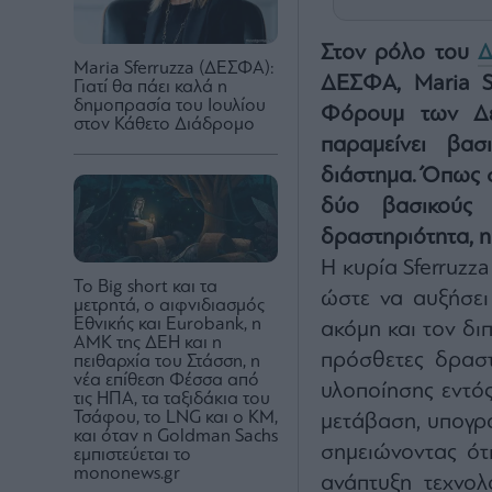
Στον ρόλο του
Maria Sferruzza (ΔΕΣΦΑ):
ΔΕΣΦΑ, Maria Sf
Γιατί θα πάει καλά η
δημοπρασία του Ιουλίου
Φόρουμ των Δελ
στον Κάθετο Διάδρομο
παραμείνει βασ
διάστημα. Όπως σ
δύο βασικούς 
δραστηριότητα, η 
Η κυρία Sferruzz
Το Big short και τα
ώστε να αυξήσει
μετρητά, ο αιφνιδιασμός
Εθνικής και Eurobank, η
ακόμη και τον δι
ΑΜΚ της ΔΕΗ και η
πρόσθετες δραστ
πειθαρχία του Στάσση, η
νέα επίθεση Φέσσα από
υλοποίησης εντός
τις ΗΠΑ, τα ταξιδάκια του
Τσάφου, το LNG και ο ΚΜ,
μετάβαση, υπογρά
και όταν η Goldman Sachs
σημειώνοντας ότι
εμπιστεύεται το
mononews.gr
ανάπτυξη τεχνολ