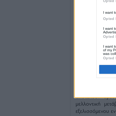
Opted 
I want t
Opted 
I want 
Advertis
Opted 
I want t
of my P
was col
Opted 
Επισήμανε ότι
προτεραιότητα σ
σαφές ότι το 
αποτελούν άμεσ
μελλοντική μετ
εξελισσόμενου εν