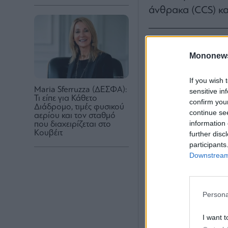
άνθρακα (CCS) κα
Mononew
If you wish 
Maria Sferruzza (ΔΕΣΦΑ):
sensitive in
Τι είπε για Κάθετο
confirm you
Διάδρομο, τιμές φυσικού
continue se
αερίου και τον σταθμό
information 
που διαχειρίζεται στο
Κουβέιτ
further disc
participants
Downstream 
Persona
I want t