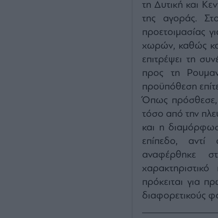
τη Δυτική και Κ
της αγοράς. Στ
προετοιμασίας γ
χωρών, καθώς κα
επιτρέψει τη συ
προς τη Ρουμαν
προϋπόθεση επίτ
Όπως πρόσθεσε, 
τόσο από την πλε
και η διαμόρφωσ
επίπεδο, αντί 
αναφέρθηκε σ
χαρακτηριστικό 
πρόκειται για π
διαφορετικούς φο