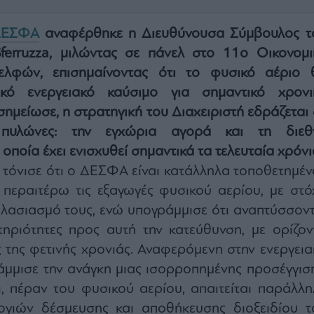
ΔΕΣΦΑ
αναφέρθηκε η Διευθύνουσα Σύμβουλος τ
erruzza, μιλώντας σε πάνελ στο 11ο Οικονομι
φών, επισημαίνοντας ότι το φυσικό αέριο 
ικό ενεργειακό καύσιμο για σημαντικό χρονι
ημείωσε, η στρατηγική του Διαχειριστή εδράζεται 
πυλώνες: την εγχώρια αγορά και τη διεθ
οποία έχει ενισχυθεί σημαντικά τα τελευταία χρόνι
a τόνισε ότι ο ΔΕΣΦΑ είναι κατάλληλα τοποθετημέν
 περαιτέρω τις εξαγωγές φυσικού αερίου, με στό
πλασιασμό τους, ενώ υπογράμμισε ότι αναπτύσσοντ
ηριότητες προς αυτή την κατεύθυνση, με ορίζον
 της φετινής χρονιάς. Αναφερόμενη στην ενεργεια
μμισε την ανάγκη μιας ισορροπημένης προσέγγιση
, πέραν του φυσικού αερίου, απαιτείται παράλλη
ογιών δέσμευσης και αποθήκευσης διοξειδίου τ