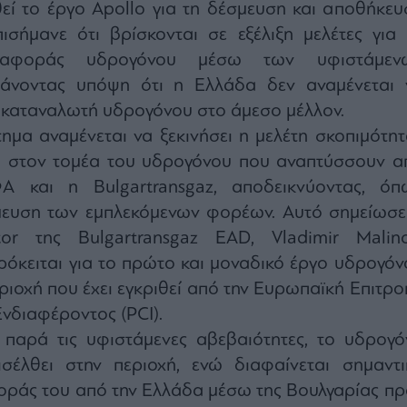
 το έργο Apollo για τη δέσμευση και αποθήκευ
ισήμανε ότι βρίσκονται σε εξέλιξη μελέτες για 
εταφοράς υδρογόνου μέσω των υφιστάμεν
άνοντας υπόψη ότι η Ελλάδα δεν αναμένεται 
 καταναλωτή υδρογόνου στο άμεσο μέλλον.
ημα αναμένεται να ξεκινήσει η μελέτη σκοπιμότητ
γο στον τομέα του υδρογόνου που αναπτύσσουν α
 και η Bulgartransgaz, αποδεικνύοντας, όπ
μευση των εμπλεκόμενων φορέων. Αυτό σημείωσε
tor της Bulgartransgaz EAD, Vladimir Malino
ρόκειται για το πρώτο και μοναδικό έργο υδρογόν
ριοχή που έχει εγκριθεί από την Ευρωπαϊκή Επιτρο
νδιαφέροντος (PCI).
παρά τις υφιστάμενες αβεβαιότητες, το υδρογό
ισέλθει στην περιοχή, ενώ διαφαίνεται σημαντι
οράς του από την Ελλάδα μέσω της Βουλγαρίας πρ