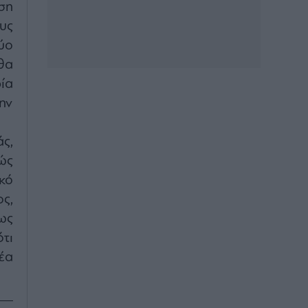
ση
υς
ύο
θα
ία
ην
ς,
ώς
κό
ς,
ως
τι
έα