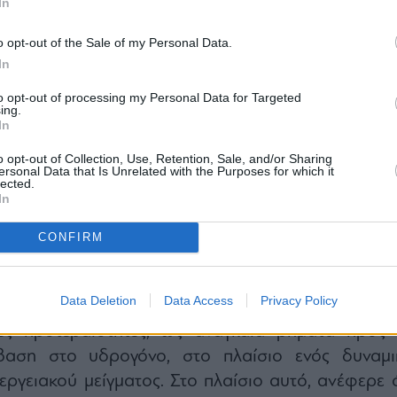
In
o opt-out of the Sale of my Personal Data.
In
to opt-out of processing my Personal Data for Targeted
ing.
In
o opt-out of Collection, Use, Retention, Sale, and/or Sharing
ersonal Data that Is Unrelated with the Purposes for which it
lected.
In
CONFIRM
, ενώ στο παρελθόν η έμφαση δινόταν κα
το υδρογόνο, η σημερινή πραγματικότητα καθισ
Data Deletion
Data Access
Privacy Policy
φυσικό αέριο και η μείωση των εκπομπών C
ες προτεραιότητες, ως αναγκαία βήματα προς 
άβαση στο υδρογόνο, στο πλαίσιο ενός δυναμι
εργειακού μείγματος. Στο πλαίσιο αυτό, ανέφερε ό