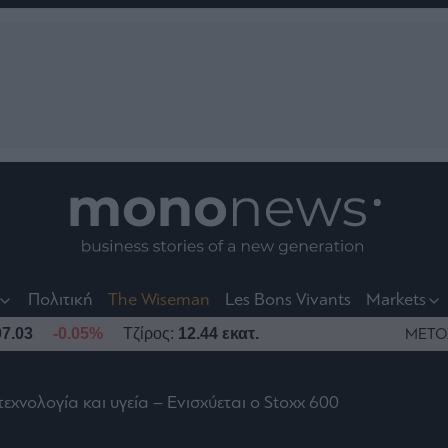
nt
t
t
Πολιτική
The Wiseman
Les Bons Vivants
Markets
7.03
-0.05%
Τζίρος:
12.44 εκατ.
ΜΕΤΟ
χνολογία και υγεία – Ενισχύεται ο Stoxx 600
το