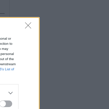
sonal or
ection to
ou may
 personal
out of the
 downstream
B’s List of