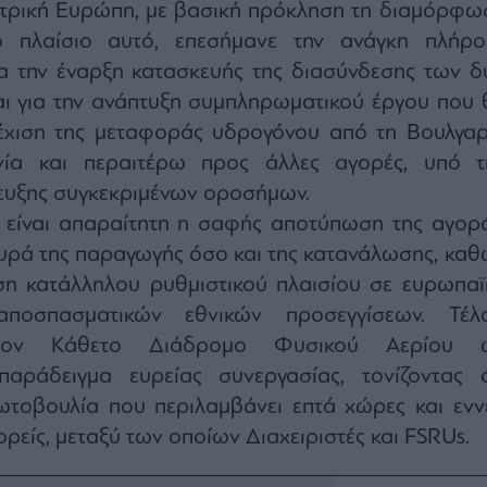
εντρική Ευρώπη, με βασική πρόκληση τη διαμόρφω
ο πλαίσιο αυτό, επεσήμανε την ανάγκη πλήρο
ια την έναρξη κατασκευής της διασύνδεσης των δ
ι για την ανάπτυξη συμπληρωματικού έργου που 
νέχιση της μεταφοράς υδρογόνου από τη Βουλγαρ
ία και περαιτέρω προς άλλες αγορές, υπό τ
ευξης συγκεκριμένων οροσήμων.
είναι απαραίτητη η σαφής αποτύπωση της αγορά
υρά της παραγωγής όσο και της κατανάλωσης, καθ
η κατάλληλου ρυθμιστικού πλαισίου σε ευρωπαϊ
αποσπασματικών εθνικών προσεγγίσεων. Τέλο
τον Κάθετο Διάδρομο Φυσικού Αερίου 
παράδειγμα ευρείας συνεργασίας, τονίζοντας ό
ρωτοβουλία που περιλαμβάνει επτά χώρες και ενν
ρείς, μεταξύ των οποίων Διαχειριστές και FSRUs.