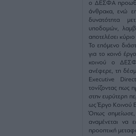
ο ΔΕΣΦΑ προωθεί
άνθρακα, ενώ επ
δυνατότητα μ
υποδομών, λαμβ
αποτελέσει κύριο
Το επόμενο διάστ
για το κοινό έρ
κοινού ο ΔΕΣΦΑ
ανέφερε, τη δέσ
Executive Direc
τονίζοντας πως π
στην ευρύτερη πε
ως Έργο Κοινού Ε
Όπως σημείωσε, 
αναμένεται να ε
προοπτική μεταφ