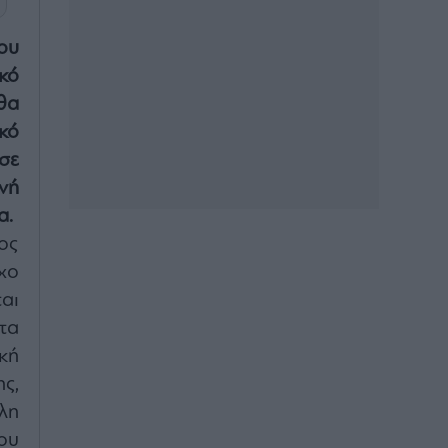
ου
κό
θα
κό
σε
νή
α.
ος
χο
αι
τα
κή
ς,
λη
ου