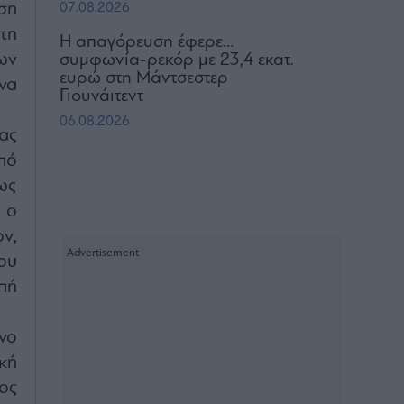
ση
07.08.2026
τη
Η απαγόρευση έφερε…
ων
συμφωνία-ρεκόρ με 23,4 εκατ.
ευρώ στη Μάντσεστερ
να
Γιουνάιτεντ
06.08.2026
ας
πό
ως
 ο
v,
ου
πή
νο
κή
ος