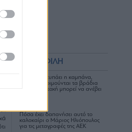
ΔΗΜΟΦΙΛΗ
Για ποιον χτυπάει η καμπάνα,
ποιοι δεν κοιμούνται τα βράδια
τά
και ποια μετοχή μπορεί να ανέβει
τά
100%
O2
06.08.2026
τη
Πόσα έχει δαπανήσει αυτό το
κά
καλοκαίρι ο Μάριος Ηλιόπουλος
για τις μεταγραφές της ΑΕΚ
τι