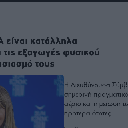
ου
r
Α είναι κατάλληλα
ail,
s and
n opt
te is
 τις εξαγωγές φυσικού
CHA
acy
rvice
ασιασμό τους
Η Διευθύνουσα Σύμβ
σημερινή πραγματικό
αέριο και η μείωση 
προτεραιότητες.