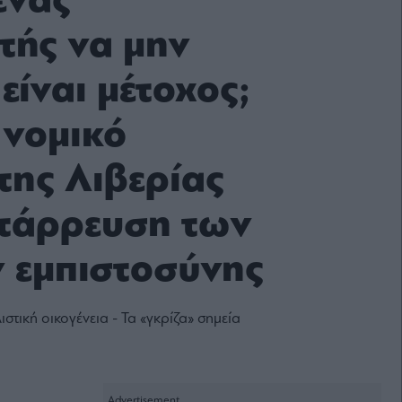
ένας
τής να μην
 είναι μέτοχος;
 νομικό
της Λιβερίας
ατάρρευση των
 εμπιστοσύνης
ιστική οικογένεια - Τα «γκρίζα» σημεία