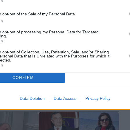
In
o opt-out of the Sale of my Personal Data.
In
καθιστά τη
to opt-out of processing my Personal Data for Targeted
ing.
ση απόλυτο
In
uropean
άλυψη
o opt-out of Collection, Use, Retention, Sale, and/or Sharing
ersonal Data that Is Unrelated with the Purposes for which it
lected.
In
Κοινωνία
CONFIRM
Γλυφάδα: Κατάθεση – φωτιά
εργαζόμενου στη ναυτιλιακή –
«Ετσι τους σκότωσε όλους ο
Data Deletion
Data Access
Privacy Policy
Αρης»