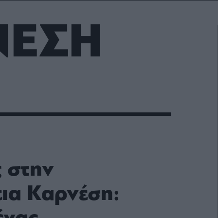
ΝΕΣΗ
 στην
εια Καρνέση: