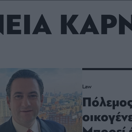
ου
r
ΕΙΑ ΚΑΡ
ail,
s and
n opt
te is
CHA
acy
rvice
Law
Πόλεμος
οικογέν