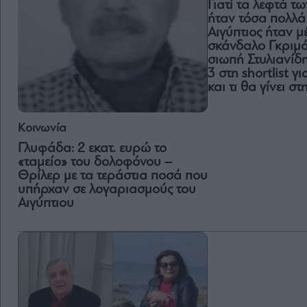
Γιατί τα λεφτά τ
ήταν τόσα πολλά 
Αιγύπτιος ήταν μ
σκάνδαλο Γκριμάλ
σιωπή Στυλιανίδη,
3 στη shortlist γ
και τι θα γίνει σ
Κοινωνία
Γλυφάδα: 2 εκατ. ευρώ το
«ταμείο» του δολοφόνου –
Θρίλερ με τα τεράστια ποσά που
υπήρχαν σε λογαριασμούς του
Αιγύπτιου