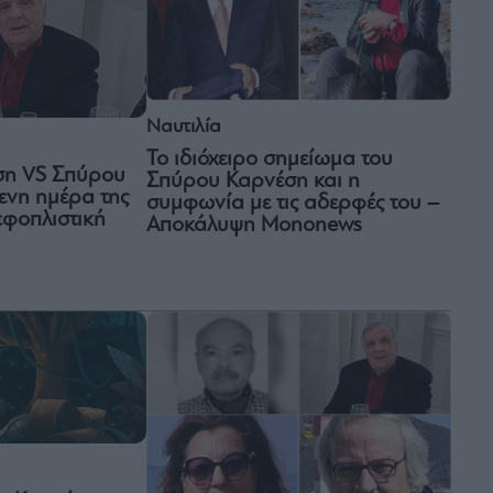
Ναυτιλία
Το ιδιόχειρο σημείωμα του
ση VS Σπύρου
Σπύρου Καρνέση και η
ενη ημέρα της
συμφωνία με τις αδερφές του –
εφοπλιστική
Αποκάλυψη Mononews