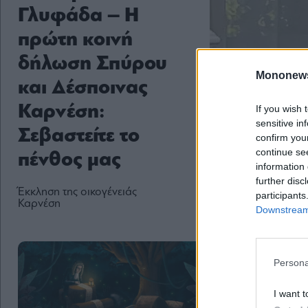
Γλυφάδα – Η
πρώτη κοινή
δήλωση Σπύρου
Mononew
και Δέσποινας
Καρνέση:
If you wish 
sensitive in
Σεβαστείτε το
confirm you
continue se
πένθος μας
information 
further disc
Έκκληση της οικογένειάς
participants
Καρνέση
Downstream 
Persona
I want t