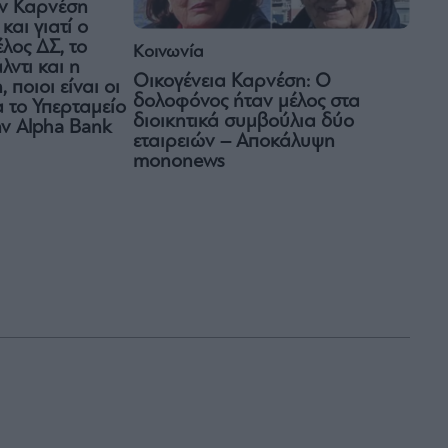
ων Καρνέση
και γιατί ο
έλος ΔΣ, το
Κοινωνία
ντι και η
Οικογένεια Καρνέση: Ο
 ποιοι είναι οι
δολοφόνος ήταν μέλος στα
ια το Υπερταμείο
διοικητικά συμβούλια δύο
την Alpha Bank
εταιρειών – Αποκάλυψη
mononews