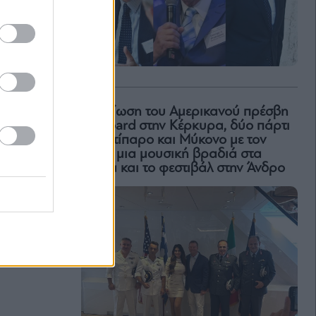
H δεξίωση του Αμερικανού πρέσβη
on board στην Κέρκυρα, δύο πάρτι
σε Αντίπαρο και Μύκονο με τον
Ρέμο, μια μουσική βραδιά στα
Χανιά και το φεστιβάλ στην Άνδρο