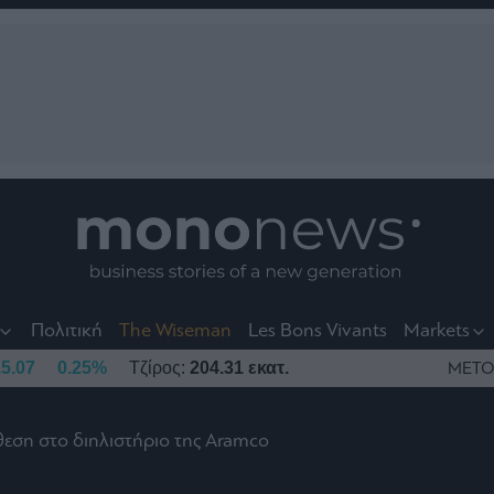
nt
t
t
Πολιτική
The Wiseman
Les Bons Vivants
Markets
5.07
0.25%
Τζίρος:
204.31 εκατ.
ΜΕΤΟ
θεση στο διηλιστήριο της Aramco
το