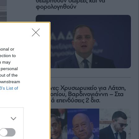
θεωρηθούν δωρεές και να
φορολογηθούν
sonal or
ection to
ou may
 personal
out of the
 downstream
Μαρίνες: Χρυσωρυχείο για Λάτση,
B’s List of
Προκοπίου, Βαρδινογιάννη – Στα
σκαριά επενδύσεις 2 δισ.