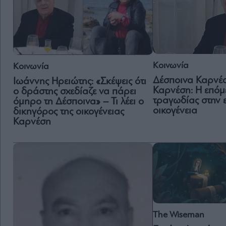
Κοινωνία
Κοινωνία
Δέσποινα Καρνέ
Ιωάννης Ηρειώτης: «Σκέψεις ότι
Καρνέση: Η επόμ
ο δράστης σχεδίαζε να πάρει
τραγωδίας στην 
όμηρο τη Δέσποινα» – Τι λέει ο
οικογένεια
δικηγόρος της οικογένειας
Καρνέση
The Wiseman