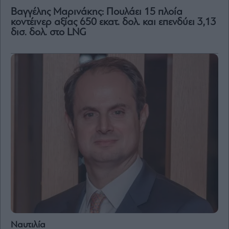
Βαγγέλης Μαρινάκης: Πουλάει 15 πλοία
κοντέινερ αξίας 650 εκατ. δολ. και επενδύει 3,13
Μετοχές
δισ. δολ. στο LNG
Αγορές
Trader's
book
Buy-
Hold-
Sell
The
Value
Investor
Crypto
Χρηματιστηριακές
Ανακοινώσεις
Creative
Content
Ναυτιλία
Branded