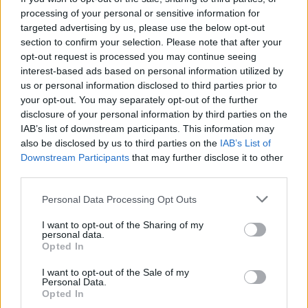
processing of your personal or sensitive information for
targeted advertising by us, please use the below opt-out
section to confirm your selection. Please note that after your
opt-out request is processed you may continue seeing
interest-based ads based on personal information utilized by
us or personal information disclosed to third parties prior to
your opt-out. You may separately opt-out of the further
disclosure of your personal information by third parties on the
IAB’s list of downstream participants. This information may
also be disclosed by us to third parties on the
IAB’s List of
Downstream Participants
that may further disclose it to other
third parties.
Personal Data Processing Opt Outs
Ναυτιλία
I want to opt-out of the Sharing of my
personal data.
Capital Maritime Partners: Σημαντική αύξηση
Opted In
εσόδων και κερδών το 2020 για την εταιρεία
του Βαγγέλη Μαρινάκη
I want to opt-out of the Sale of my
Personal Data.
Opted In