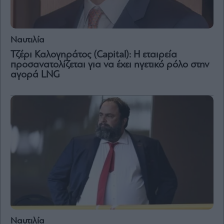
Vivants
Auto
Life
Ναυτιλία
&
Style
Τζέρι Καλογηράτος (Capital): Η εταιρεία
προσανατολίζεται για να έχει ηγετικό ρόλο στην
Υγεία
αγορά LNG
Architecture
&
Design
Fashion
&
Art
Watches
Yachts
Table
For
Two
Ναυτιλία