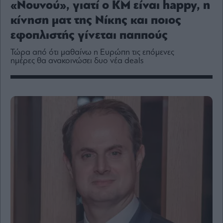
«Νουνού», γιατί ο ΚΜ είναι happy, η
Media
κίνηση ματ της Νίκης και ποιος
Winners
&
εφοπλιστής γίνεται παππούς
Losers
Τώρα από ότι μαθαίνω η Ευρώπη τις επόμενες
Επι-
ημέρες θα ανακοινώσει δυο νέα deals
θετικά
Rumors
ESG
Today
Mononews2030
Άρθρα
Συνεντεύξεις
Les
Bons