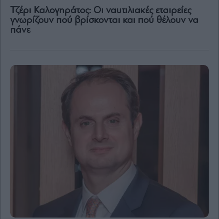
Content
Τζέρι Καλογηράτος: Οι ναυτιλιακές εταιρείες
γνωρίζουν πού βρίσκονται και πού θέλουν να
Reports
πάνε
&
Branded
Content
Calendar
Monocle
Media
Lab
Mononews100
Εγγραφείτε
στο
Newsletter
του
mononews.gr