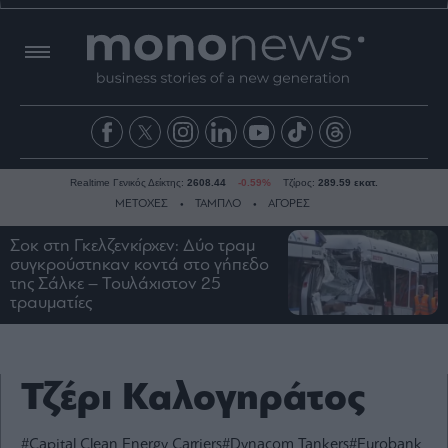
Realtime Γενικός Δείκτης:
2608.44
-0.59%
Τζίρος:
289.59 εκατ.
ΜΕΤΟΧΕΣ
ΤΑΜΠΛΟ
ΑΓΟΡΕΣ
Σοκ στη Γκελζενκίρχεν: Δύο τραμ
συγκρούστηκαν κοντά στο γήπεδο
Ειδήσεις
της Σάλκε – Τουλάχιστον 25
τραυματίες
Οικονομία
Business
Τράπεζες
Τζέρι Καλογηράτος
Ναυτιλία
Real
Estate
#Capital Clean Energy Carriers
#Dynacom Tankers
#Eurobank