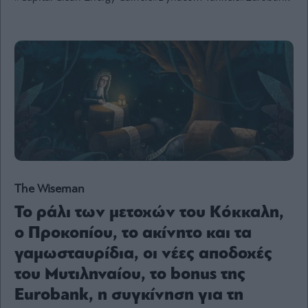
Ενέργεια
Πολιτική
Πολιτισμός
Κοινωνία
Law
Bloomberg
Financial
Times
The Wiseman
Το ράλι των μετοχών του Κόκκαλη,
The
Wiseman
ο Προκοπίου, το ακίνητο και τα
Room
γαμωσταυρίδια, οι νέες αποδοχές
301
του Μυτιληναίου, το bonus της
My
Eurobank, η συγκίνηση για τη
Story