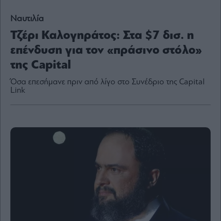
Ναυτιλία
Τζέρι Καλογηράτος: Στα $7 δισ. η
By
επένδυση για τον «πράσινο στόλο»
submitting
your
της Capital
email,
you
agree
Όσα επεσήμανε πριν από λίγο στο Συνέδριο της Capital
to
our
Link
Terms
and
Privacy
Notice.
You
can
opt
out
at
any
time.
This
site
is
protected
by
reCAPTCHA
and
the
Google
Privacy
Policy