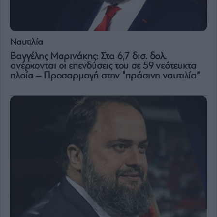
and
Terms
of
Service
apply.
Ναυτιλία
ότητα
Βαγγέλης Μαρινάκης: Στα 6,7 δισ. δολ.
ι
ανέρχονται οι επενδύσεις του σε 59 νεότευκτα
ίες
πλοία – Προσαρμογή στην “πράσινη ναυτιλία”
ας
οι
ήσης
4
news.gr
ghts
rved