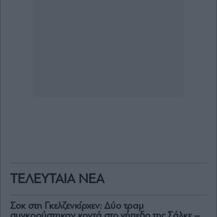
ΤΕΛΕΥΤΑΙΑ ΝΕΑ
Σοκ στη Γκελζενκίρχεν: Δύο τραμ
συγκρούστηκαν κοντά στο γήπεδο της Σάλκε –