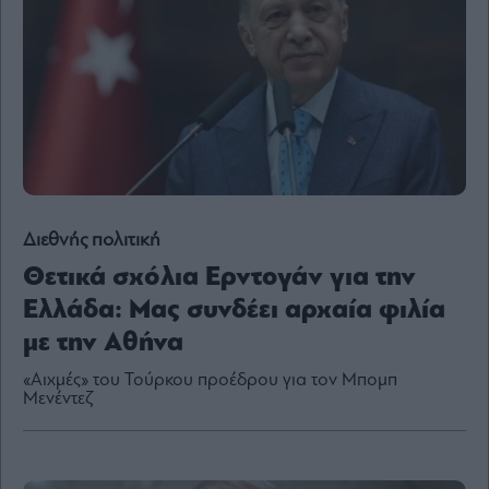
Content
Reports
&
Branded
Content
Calendar
Monocle
Media
Lab
Διεθνής πολιτική
Θετικά σχόλια Ερντογάν για την
Mononews100
Ελλάδα: Μας συνδέει αρχαία φιλία
με την Αθήνα
«Αιχμές» του Τούρκου προέδρου για τον Μπομπ
Εγγραφείτε
Μενέντεζ
στο
Newsletter
του
mononews.gr