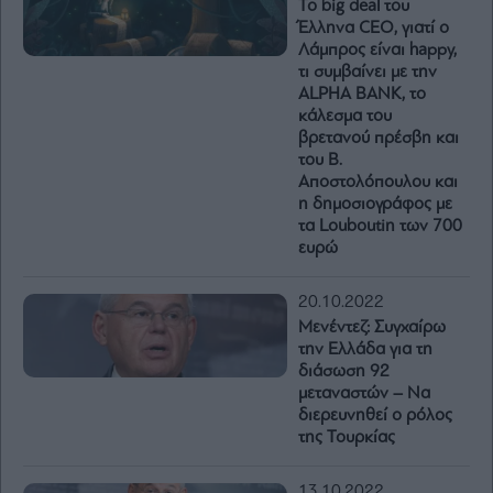
Το big deal του
Έλληνα CEO, γιατί ο
Λάμπρος είναι happy,
τι συμβαίνει με την
ALPHA BANK, το
κάλεσμα του
βρετανού πρέσβη και
του Β.
Αποστολόπουλου και
η δημοσιογράφος με
τα Louboutin των 700
ευρώ
20.10.2022
Μενέντεζ: Συγχαίρω
την Ελλάδα για τη
διάσωση 92
μεταναστών – Να
διερευνηθεί ο ρόλος
της Τουρκίας
13.10.2022