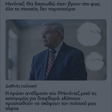
Vivants
Μενέντεζ: Θα δικαιωθώ όταν βγουν στο φως
όλα τα στοιχεία, δεν παραιτούμαι
Auto
Life
&
Style
Υγεία
Architecture
&
Design
Fashion
&
Art
Watches
Yachts
Διεθνής πολιτική
Table
Η πρώτη αντίδραση του Ρ.Μενέντεζ μετά τις
For
κατηγορίες για διαφθορά: «Κάποιοι
Two
προσπαθούν να σκάψουν τον πολιτικό μου
τάφο»