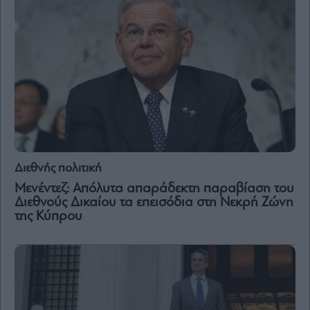
By
submitting
your
email,
you
agree
to
our
Terms
and
Privacy
Notice.
You
Διεθνής πολιτική
can
opt
Μενέντεζ: Απόλυτα απαράδεκτη παραβίαση του
out
at
Διεθνούς Δικαίου τα επεισόδια στη Νεκρή Ζώνη
any
της Κύπρου
time.
This
site
is
protected
by
reCAPTCHA
and
the
Google
Privacy
Policy