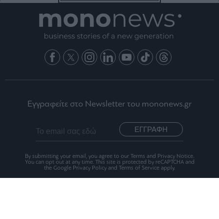
Εγγραφείτε στο Newsletter του mononews.gr
ΕΓΓΡΑΦΗ
By submitting your email, you agree to our Terms and Privacy Notice.
You can opt out at any time. This site is protected by reCAPTCHA and
the Google Privacy Policy and Terms of Service apply.
Ταυτότητα
Οι Αξίες μας
Όροι Χρήσης