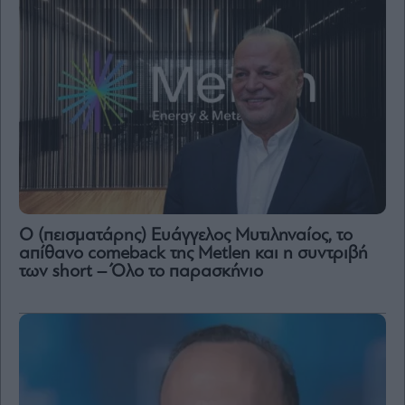
Ο (πεισματάρης) Ευάγγελος Μυτιληναίος, το
απίθανο comeback της Μetlen και η συντριβή
των short – Όλο το παρασκήνιο