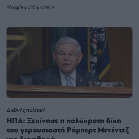
Ενέργεια
#διαφθορά
#δίκη
#ΗΠΑ
Πολιτική
Πολιτισμός
Κοινωνία
Law
Bloomberg
Financial
Times
The
Wiseman
Διεθνής πολιτική
Room
301
ΗΠΑ: Ξεκίνησε η πολύκροτη δίκη
My
του γερουσιαστή Ρόμπερτ Μενέντεζ
Story