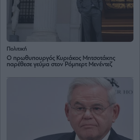
and
Terms
of
Service
apply.
ότητα
ι
ίες
Πολιτική
ας
οι
Ο πρωθυπουργός Κυριάκος Μητσοτάκης
ήσης
παρέθεσε γεύμα στον Ρόμπερτ Μενέντεζ
4
news.gr
ghts
rved