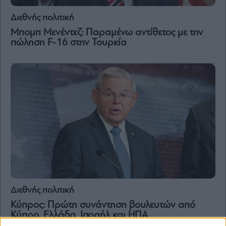
Διεθνής πολιτική
Μπομπ Μενέντεζ: Παραμένω αντίθετος με την
πώληση F-16 στην Τουρκία
Διεθνής πολιτική
Κύπρος: Πρώτη συνάντηση βουλευτών από
Κύπρο, Ελλάδα, Ισραήλ και ΗΠΑ