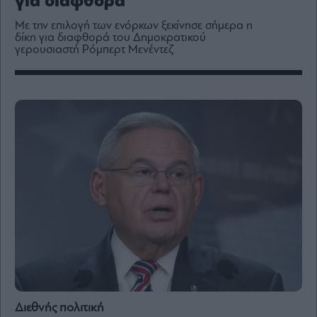
για διαφθορά
Media
Με την επιλογή των ενόρκων ξεκίνησε σήμερα η
Winners
δίκη για διαφθορά του Δημοκρατικού
&
γερουσιαστή Ρόμπερτ Μενέντεζ
Losers
Επι-
θετικά
Rumors
ESG
Today
Mononews2030
Άρθρα
Συνεντεύξεις
Les
Διεθνής πολιτική
Bons