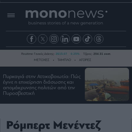
Realtime Γενικός Δείκτης:
2615.07
0.25%
Τζίρος:
204.31 εκατ.
ΜΕΤΟΧΕΣ
ΤΑΜΠΛΟ
ΑΓΟΡΕΣ
Πυρκαγιά στην Αττικοβοιωτία: Πώς
Ειδήσεις
έγινε η επιχείρηση διάσωσης και
απομάκρυνσης πολιτών από την
Οικονομία
Πυροσβεστική
Business
Τράπεζες
Ναυτιλία
Ρόμπερτ Μενέντεζ
Real
Estate