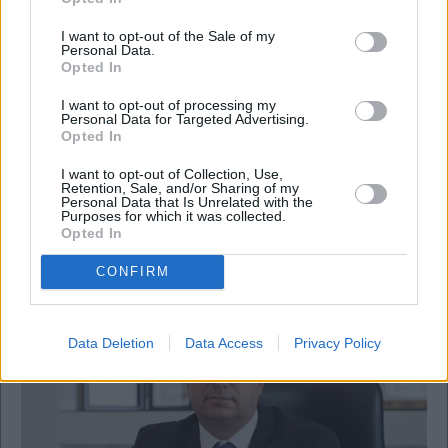
I want to opt-out of the Sale of my
Personal Data.
Opted In
I want to opt-out of processing my
Personal Data for Targeted Advertising.
Opted In
I want to opt-out of Collection, Use,
Retention, Sale, and/or Sharing of my
Personal Data that Is Unrelated with the
Πολιτική
Purposes for which it was collected.
Opted In
ΗΠΑ: Ανοίγει ο δρόμος για την πώληση των F-
35 στην Ελλάδα
CONFIRM
Data Deletion
Data Access
Privacy Policy