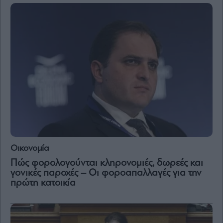
By
submitting
your
email,
you
agree
to
our
Terms
and
Privacy
Notice.
You
can
opt
out
at
Οικονομία
any
time.
This
Πώς φορολογούνται κληρονομιές, δωρεές και
site
γονικές παροχές – Οι φοροαπαλλαγές για την
is
protected
πρώτη κατοικία
by
reCAPTCHA
and
the
Google
Privacy
Policy