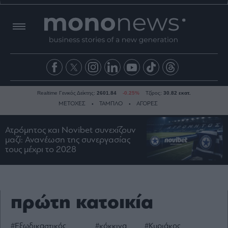
Realtime Γενικός Δείκτης:
2601.84
-0.25%
Τζίρος:
30.82 εκατ.
ΜΕΤΟΧΕΣ
ΤΑΜΠΛΟ
ΑΓΟΡΕΣ
Ατρόμητος και Novibet συνεχίζουν
μαζί: Ανανέωση της συνεργασίας
Ειδήσεις
τους μέχρι το 2028
Οικονομία
Business
Τράπεζες
πρώτη κατοικία
Ναυτιλία
Real
Estate
#Εξωδικαστικός
#κόκκινα
#Κυριάκος