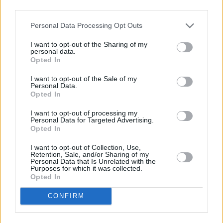
third parties.
Personal Data Processing Opt Outs
Οικονομία
I want to opt-out of the Sharing of my
personal data.
Όλο το σχέδιο για το ιδιωτικό χρέος – Η 5η
Opted In
Έκθεση Προόδου του ΥΠΟΙΚ
I want to opt-out of the Sale of my
Personal Data.
Opted In
I want to opt-out of processing my
Personal Data for Targeted Advertising.
Opted In
I want to opt-out of Collection, Use,
Retention, Sale, and/or Sharing of my
Personal Data that Is Unrelated with the
Purposes for which it was collected.
Opted In
CONFIRM