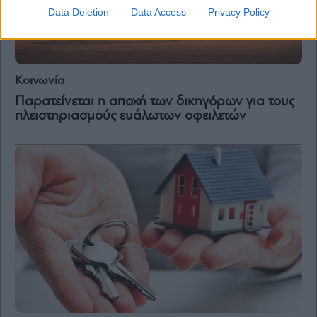
Data Deletion
Data Access
Privacy Policy
Κοινωνία
Παρατείνεται η αποχή των δικηγόρων για τους
πλειστηριασμούς ευάλωτων οφειλετών