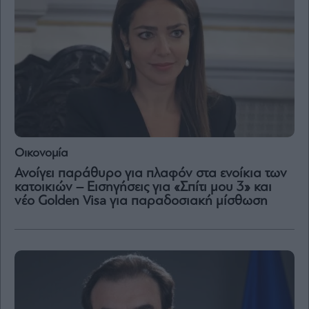
Μετοχές
Αγορές
Trader's
book
Buy-
Hold-
Sell
The
Οικονομία
Value
Ανοίγει παράθυρο για πλαφόν στα ενοίκια των
Investor
κατοικιών – Εισηγήσεις για «Σπίτι μου 3» και
Crypto
νέο Golden Visa για παραδοσιακή μίσθωση
Χρηματιστηριακές
Ανακοινώσεις
Creative
Content
Branded