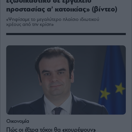
εξωδικαστικό σε εργαλείο
Media
προστασίας α’ κατοικίας» (βίντεο)
Winners
&
«Ψηφίσαμε το μεγαλύτερο πλαίσιο ιδιωτικού
Losers
χρέους από την κρίση»
Επι-
θετικά
Rumors
ESG
Today
Mononews2030
Άρθρα
Συνεντεύξεις
Οικονομία
Les
Bons
Πώς οι έξτρα τόκοι θα «κουρέψουν»