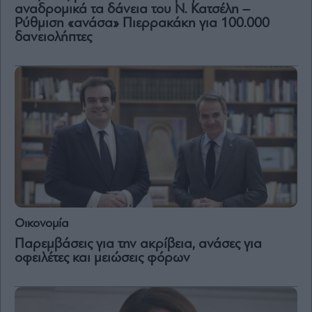
Vivants
αναδρομικά τα δάνεια του Ν. Κατσέλη –
Ρύθμιση «ανάσα» Πιερρακάκη για 100.000
Auto
δανειολήπτες
Life
&
Style
Υγεία
Architecture
&
Design
Fashion
&
Art
Watches
Οικονομία
Yachts
Παρεμβάσεις για την ακρίβεια, ανάσες για
Table
οφειλέτες και μειώσεις φόρων
For
Two