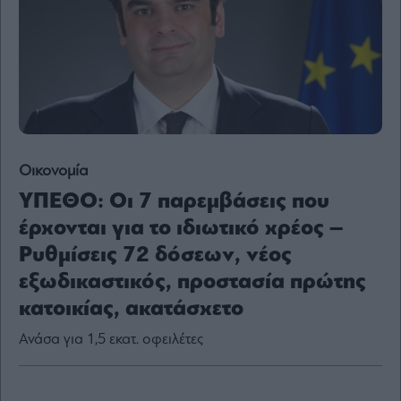
Content
Reports
&
Branded
Content
Calendar
Monocle
Media
Lab
Οικονομία
ΥΠΕΘΟ: Οι 7 παρεμβάσεις που
έρχονται για το ιδιωτικό χρέος –
Mononews100
Ρυθμίσεις 72 δόσεων, νέος
εξωδικαστικός, προστασία πρώτης
κατοικίας, ακατάσχετο
Εγγραφείτε
στο
Ανάσα για 1,5 εκατ. οφειλέτες
Newsletter
του
mononews.gr