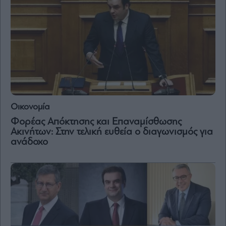
and
Terms
of
Service
apply.
ότητα
ι
ίες
ας
οι
ήσης
Οικονομία
Φορέας Απόκτησης και Επαναμίσθωσης
4
Ακινήτων: Στην τελική ευθεία ο διαγωνισμός για
news.gr
ghts
ανάδοχο
rved