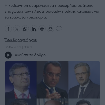
H κυβέρνηση αναμένεται να προχωρήσει σε άτυπο
Bloomberg
«πάγωμα» των πλειστηριασμών πρώτης κατοικίας για
Financial
τα ευάλωτα νοικοκυριά.
Times
The
Έφη Καραγεώργου
Wiseman
06.04.2021 | 00:01
Room
Ακούστε το άρθρο
301
My
Story
Media
Winners
&
Losers
Επι-
θετικά