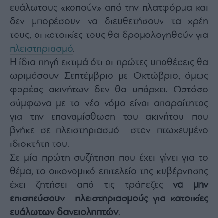
Monocle
ευάλωτους «κοπούν» από την πλατφόρμα και
Media
δεν μπορέσουν να διευθετήσουν τα χρέη
Lab
τους, οι κατοικίες τους θα δρομολογηθούν για
πλειστηριασμό
.
Η ίδια πηγή εκτιμά ότι οι πρώτες υποθέσεις θα
Mononews100
ωριμάσουν Σεπτέμβριο με Οκτώβριο, όμως
φορέας ακινήτων δεν θα υπάρχει. Ωστόσο
σύμφωνα με το νέο νόμο είναι απαραίτητος
Εγγραφείτε
στο
για την επαναμίσθωση του ακινήτου που
Newsletter
βγήκε σε πλειστηριασμό στον πτωχευμένο
του
mononews.gr
ιδιοκτήτη του.
Σε μία πρώτη συζήτηση που έχει γίνει για το
θέμα, το οικονομικό επιτελείο της κυβέρνησης
έχει ζητήσει από τις τράπεζες
να μην
By
επισπεύσουν πλειστηριασμούς για κατοικίες
submitting
your
ευάλωτων δανειοληπτών
.
email,
you