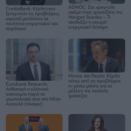
ADNOC: Στο «payroll»
CrediaBank: Κέρδη που
ακόμη ένας τραπεζίτης της
ξεπερνούν τις προβλέψεις,
Morgan Stanley – Τι
«χρυσό μετάλλιο» σε
σχεδιάζει η ισχυρή
ποιότητα ενεργητικού και
ενεργειακή δύναμη
κεφάλαια
Monte dei Paschi: Κέρδη
πάνω από τις προβλέψεις
Eurobank Research:
εν μέσω μάχης για το
Ανθεκτική η ελληνική
μέλλον της ιταλικής
οικονομία παρά το
τράπεζας
γεωπολιτικό σοκ στη Μέση
Ανατολή (πίνακες)