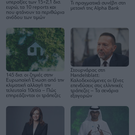
υπεραξίες των 15+2,1 δισ.
Τι πραγματικά συνέβη στη
ευρώ, τα 10 reports και
μετοχή της Alpha Bank
που φτάνουν τα περιθώρια
ανόδου των τιμών
Στουρνάρας στη
145 δισ. οι ζημιές στην
Handelsblatt:
Ευρωπαϊκή Ένωση από την
Καλοδεχούμενες οι ξένες
κλιματική αλλαγή την
επενδύσεις στις ελληνικές
τελευταία 10ετία – Πώς
τράπεζες – Τα σενάρια
επηρεάζονται οι τράπεζες
εξαγορών