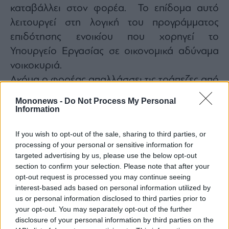
καταβάλλει στον φορέα. Το επίδομα αυτό
ας
οι
λειτουργεί στη λογική του προγράμματος
ήσης
επιδότησης ενοικίου που χορηγεί το
Υπουργείο Εργασίας σε οικονομικά αδύναμα
4
news.gr
νοικοκυριά.
ghts
rved
Ακόμα ο φορέας απαλλάσσει τις τράπεζες από
τη διαχείριση των ακινήτων που περνάνε σε
Mononews -
Do Not Process My Personal
αυτές από τους πλειστηριασμούς. Μέχρι
Information
στιγμής στις τράπεζες καταλήγουν
τα 8 στα 10
If you wish to opt-out of the sale, sharing to third parties, or
ακίνητα
που βγαίνουν στο σφυρί. Με τον
processing of your personal or sensitive information for
πτωχευτικό της Δεύτερης Ευκαιρίας θα
targeted advertising by us, please use the below opt-out
αυξηθεί το πλήθος των ακινήτων χαμηλής
section to confirm your selection. Please note that after your
opt-out request is processed you may continue seeing
εμπορικής αξίας, τα οποία βγουν στον
interest-based ads based on personal information utilized by
πλειστηριασμό, τα οποία εκτιμάται ότι θα είναι
us or personal information disclosed to third parties prior to
μικρού επενδυτικού ενδιαφέροντος και
your opt-out. You may separately opt-out of the further
disclosure of your personal information by third parties on the
δύσκολα μεταβιβάσιμα.