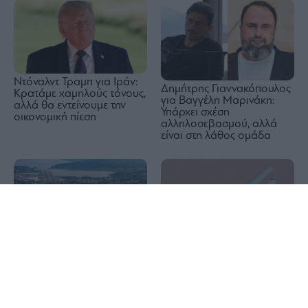
Ντόναλντ Τραμπ για Ιράν:
Δημήτρης Γιαννακόπουλος
Κρατάμε χαμηλούς τόνους,
για Βαγγέλη Μαρινάκη:
αλλά θα εντείνουμε την
Υπάρχει σχέση
οικονομική πίεση
αλληλοσεβασμού, αλλά
είναι στη λάθος ομάδα
1x
Η Ευρώπη δεν είναι
Daily Mail για Κέρκυρα:
προετοιμασμένη για
Καταγγελίες τουριστών για
ρωσικές επιθέσεις με μη
κρυφές χρεώσεις σε μπαρ
επανδρωμένα αεροσκάφη
και εστιατόρια
(UAV), δείχνει μελέτη