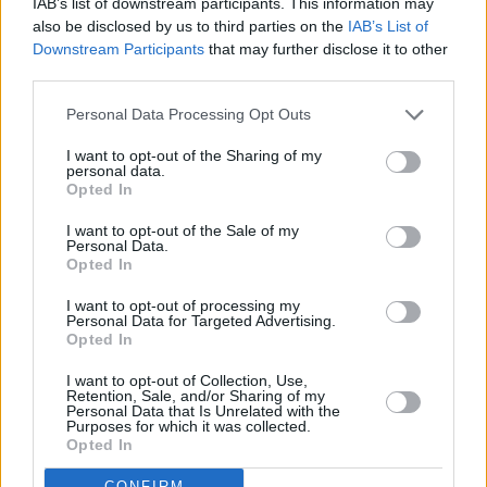
IAB’s list of downstream participants. This information may
Διαβάστε επίσης:
also be disclosed by us to third parties on the
IAB’s List of
-Δεύτερη Ευκαιρία: Το «αγκάθι» του φορέα
Downstream Participants
that may further disclose it to other
third parties.
διαχείρισης και επαναμίσθωσης ακινήτων – Τι
συζήτησαν Σταϊκούρας και τραπεζίτες
Personal Data Processing Opt Outs
-Servicers: Γιατί θα πάρουν 250.000 ακίνητα μέσω
I want to opt-out of the Sharing of my
personal data.
πλειστηριασμών και συναινετικής πώλησης
Opted In
I want to opt-out of the Sale of my
–
Τάσος Πανούσης: Ρυθμίσεις και όχι
Personal Data.
πλειστηριασμούς προτείνουν οι servicers
Opted In
I want to opt-out of processing my
Personal Data for Targeted Advertising.
Δεύτερη Ευκαιρία
κόκκινα δάνεια
Opted In
I want to opt-out of Collection, Use,
Πλειστηριασμοί
πρώτη κατοικία
Retention, Sale, and/or Sharing of my
Personal Data that Is Unrelated with the
Purposes for which it was collected.
πτωχευτικός
τράπεζες
Opted In
υπουργείο Οικονομικών
CONFIRM