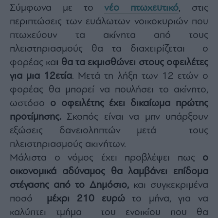
agree
Σύμφωνα με το
νέο πτωχευτικό
, στις
to
our
περιπτώσεις των ευάλωτων νοικοκυριών που
Terms
and
πτωχεύουν τα ακίνητα από τους
Privacy
Notice.
You
πλειστηριασμούς θα τα διαχειρίζεται ο
can
opt
φορέας κα
ι θα τα εκμισθώνει στους οφειλέτες
out
at
για μια 12ετία
. Μετά τη λήξη των 12 ετών ο
any
time.
This
φορέας θα μπορεί να πουλήσει το ακίνητο,
site
is
ωστόσο
ο οφειλέτης έχει δικαίωμα πρώτης
protected
by
προτίμησης.
Σκοπός είναι να μην υπάρξουν
reCAPTCHA
and
the
εξώσεις δανειοληπτών μετά τους
Google
Privacy
πλειστηριασμούς ακινήτων.
Policy
and
Μάλιστα ο νόμος έχει προβλέψει πως
ο
Terms
of
Service
οικονομικά αδύναμος θα λαμβάνει επίδομα
apply.
στέγασης από το Δημόσιο,
και συγκεκριμένα
ποσό
μέχρι 210 ευρώ
το μήνα, για να
ότητα
ι
καλύπτει τμήμα του ενοικίου που θα
ίες