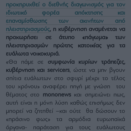
προκηρυχθεί ο διεθνής διαγωνισμός για τον
Architecture
&
ιδιωτικό φορέα απόκτησης και
Design
επαναμίσθωσης των ακινήτων από
Fashion
πλειστηριασμούς
, η κυβέρνηση αναμένεται να
&
Art
προχωρήσει σε άτυπο «πάγωμα» των
πλειστηριασμών πρώτης κατοικίας για τα
Watches
ευάλωτα νοικοκυριά.
Yachts
«Θα πάμε σε
συμφωνία κυρίων τράπεζες,
Table
For
κυβέρνηση και servicers
, ώστε να μην βγουν
Two
σπίτια ευάλωτων στο σφυρί μέχρι το τέλος
του χρόνου» αναφέρει πηγή με γνώση του
θέματος στο
mononews
και σημειώνει πως,
Μετοχές
αυτή είναι η μόνη λύση καθώς επισήμως δεν
Αγορές
μπορεί να ζητηθεί –και ούτε θα δώσουν το
Trader's
«πράσινο φως» τα αρμόδια ευρωπαϊκά
book
όργανα- παράταση για τους ευάλωτους