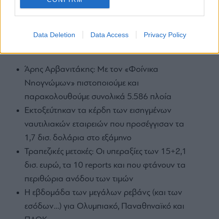
Data Deletion
Data Access
Privacy Policy
ΕΙΔΗΣΕΙΣ ΣΗΜΕΡΑ
Άρης Αρβανιτάκης: Με τον «Φοίνικα
Νηογνώμων» πιστοποιούμε και
παρακολουθούμε συνολικά 5.586 πλοία
Εκτοξεύτηκαν τα κέρδη των εισηγμένων
ναυτιλιακών εταιρειών που προσέγγισαν τα
1,7 δισ. δολάρια στο εξάμηνο
Τραπεζικές μετοχές: Οι υπεραξίες των 15+2,1
δισ. ευρώ, τα 10 reports και που φτάνουν τα
περιθώρια ανόδου των τιμών
Η εβδομάδα των μεγάλων ρεβάνς (και των
εσόδων…) για Ολυμπιακό, Παναθηναϊκό και