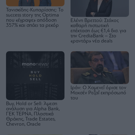
Τανισκίδης-Κυπαρίσσης: Το
success story της Optima
που «έγραψε» απόδοση
Ελένη Βρεττού: Στόχος
357% και σπάει τα ρεκόρ
καθαρή πιστωτική
επέκταση έως €1,4 δισ. για
την CrediaBank – Στο
«ραντάρ» νέα deals
Ιράν: Ο Χαμενεΐ όρισε τον
Μοχσέν Ρεζαΐ εκπρόσωπό
του
Buy, Hold or Sell: Άμεση
ανάλυση για Alpha Bank,
ΓΕΚ ΤΕΡΝΑ, Πλαστικά
Θράκης, Trade Estates,
Chevron, Oracle