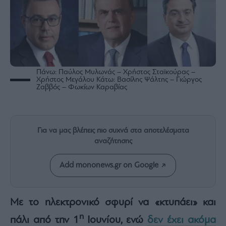
Rumors
ESG
Today
Mononews2030
Άρθρα
Πάνω: Παύλος Μυλωνάς – Χρήστος Σταϊκούρας –
Συνεντεύξεις
Χρήστος Μεγάλου Κάτω: Βασίλης Ψάλτης – Γιώργος
Ζαββός – Φωκίων Καραβίας
Για να μας βλέπεις πιο συχνά στα αποτελέσματα
Les
αναζήτησης
Bons
Vivants
Add mononews.gr on Google
Auto
Life
&
Με το ηλεκτρονικό σφυρί να «κτυπάει» και
Style
η
πάλι από την 1
Ιουνίου, ενώ
δεν έχει ακόμα
Υγεία