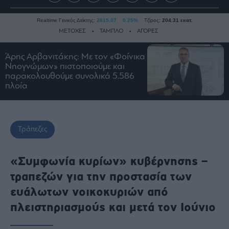
Realtime Γενικός Δείκτης:
2615.07
0.25%
Τζίρος:
204.31 εκατ.
ΜΕΤΟΧΕΣ
ΤΑΜΠΛΟ
ΑΓΟΡΕΣ
Άρης Αρβανιτάκης: Με τον «Φοίνικα
Νηογνώμων» πιστοποιούμε και
Ειδήσεις
παρακολουθούμε συνολικά 5.586
Οικονομία
πλοία
Business
Τράπεζες
Ναυτιλία
Τράπεζες
Real
Estate
«Συμφωνία κυρίων» κυβέρνησης –
Ενέργεια
τραπεζών για την προστασία των
Πολιτική
ευάλωτων νοικοκυριών από
Πολιτισμός
πλειστηριασμούς και μετά τον Ιούνιο
Κοινωνία
Law