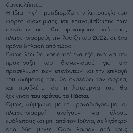
Buy-
δανειολήπτες.
Hold-
Η ίδια πηγή προσδιορίζει την λειτουργία του
Sell
φορέα διαχείρισης και επαναμίσθωσης των
The
Value
ακινήτων που θα προκύψουν από τους
Investor
πλειστηριασμούς την Άνοιξη του 2022, σε ένα
Crypto
χρόνο δηλαδή από τώρα.
Χρηματιστηριακές
Όπως λέει θα χρειαστεί ένα εξάμηνο για την
Ανακοινώσεις
προκήρυξη του διαγωνισμού για την
προσέλκυση των επενδυτών και την επιλογή
Creative
του σχήματος που θα αναλάβει τον φορέα,
Content
και προβλέπει ότι η λειτουργία του θα
Branded
Content
ξεκινήσει
του χρόνου το Πάσχα.
Reports
Όμως, σύμφωνα με το χρονοδιάγραμμα, οι
&
πλειστηριασμοί ανοίγουν για όλους,
Branded
ευάλωτους και μη από τον Ιούνιο, σε λιγότερο
Content
Calendar
από δύο μήνες. Όσοι λοιπόν από τους