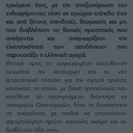
ερχόμενο έτος, με την αναζωπύρωση του
Architecture
&
ενδιαφέροντος τόσο σε εγχώριο επίπεδο όσο
Design
και από ξένους επενδυτές, θεσμικούς και μη,
Fashion
που διαβλέπουν τις θετικές προοπτικές που
&
Art
ανοίγονται και αναγνωρίζουν την
Watches
ελκυστικότητα των αποδόσεων που
Yachts
παρουσιάζει η ελληνική αγορά.
Θετικά προς τη συγκεκριμένη κατεύθυνση
Table
For
εκτιμάται ότι λειτουργεί και το νέο
Two
φορολογικό πλαίσιο για την αγορά πρώτης
κατοικίας, το οποίο, με βάση τροπολογία που
κατέθεσε το προηγούμενο διάστημα το
Μετοχές
υπουργείο Οικονομικών, δίνει τη δυνατότητα
Αγορές
σε οικογένειες με παιδιά να αποκτήσουν
Trader's
αφορολόγητη πρώτη κατοικία, ακόμη και αν
book
διαθέτουν ήδη σπίτι.