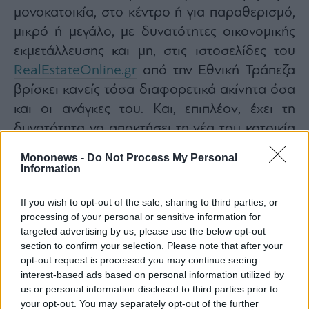
μονοκατοικία, στο κέντρο ή για παραθερισμό,
μικρό ή μεγάλο, με δυνατότητες οικονομικής
εκμετάλλευσης και μη, στις ιστοσελίδες του
RealEstateΟnline.gr
από την Εθνική Τράπεζα
βρίσκει κανείς τόσα διαφορετικά ακίνητα όσα
και οι ανάγκες του. Και, επιπλέον, έχει τη
δυνατότητα να αποκτήσει τη νέα του κατοικία
με
ευνοϊκή χρηματοδότηση από την Εθνική
Mononews -
Do Not Process My Personal
Τράπεζα
.
Information
Έχετε εντοπίσει την κατοικία που σας
If you wish to opt-out of the sale, sharing to third parties, or
ενδιαφέρει στο
realestateonline.gr
;
processing of your personal or sensitive information for
Η Εθνική Τράπεζα σας παρέχει δυνατότητα να
targeted advertising by us, please use the below opt-out
την αποκτήσετε με ευνοϊκούς όρους
section to confirm your selection. Please note that after your
opt-out request is processed you may continue seeing
δανειοδότησης:
interest-based ads based on personal information utilized by
– χρηματοδότηση έως το 80%
της τιμής
us or personal information disclosed to third parties prior to
εκτίμησης/πρώτης προσφοράς
your opt-out. You may separately opt-out of the further