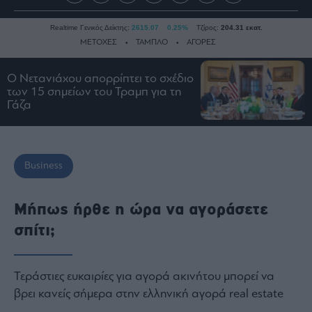
Realtime Γενικός Δείκτης:
2615.07
0.25%
Τζίρος:
204.31 εκατ.
ΜΕΤΟΧΕΣ
ΤΑΜΠΛΟ
ΑΓΟΡΕΣ
Ο Νετανιάχου απορρίπτει το σχέδιο
των 15 σημείων του Τραμπ για τη
Ειδήσεις
Γάζα
Οικονομία
Business
Τράπεζες
Business
Ναυτιλία
Real
Μήπως ήρθε η ώρα να αγοράσετε
Estate
σπίτι;
Ενέργεια
Πολιτική
Πολιτισμός
Τεράστιες ευκαιρίες για αγορά ακινήτου μπορεί να
Κοινωνία
βρει κανείς σήμερα στην ελληνική αγορά real estate
Law