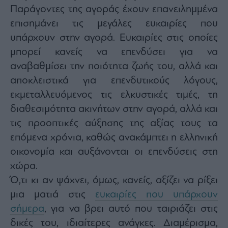
ας
Παράγοντες της αγοράς έχουν επανειλημμένα
οι
επισημάνει τις μεγάλες ευκαιρίες που
ήσης
υπάρχουν στην αγορά. Ευκαιρίες στις οποίες
μπορεί κανείς να επενδύσει για να
4
news.gr
αναβαθμίσει την ποιότητα ζωής του, αλλά και
ghts
rved
αποκλειστικά για επενδυτικούς λόγους,
εκμεταλλευόμενος τις ελκυστικές τιμές, τη
διαθεσιμότητα ακινήτων στην αγορά, αλλά και
τις προοπτικές αύξησης της αξίας τους τα
επόμενα χρόνια, καθώς ανακάμπτει η ελληνική
οικονομία και αυξάνονται οι επενδύσεις στη
χώρα.
Ό,τι κι αν ψάχνει, όμως, κανείς, αξίζει να ρίξει
μια ματιά στις
ευκαιρίες που υπάρχουν
σήμερα
, για να βρει αυτό που ταιριάζει στις
δικές του, ιδιαίτερες ανάγκες. Διαμέρισμα,