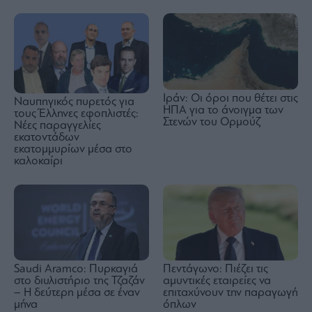
Ιράν: Οι όροι που θέτει στις
Ναυπηγικός πυρετός για
ΗΠΑ για το άνοιγμα των
τους Έλληνες εφοπλιστές:
Στενών του Ορμούζ
Νέες παραγγελίες
εκατοντάδων
εκατομμυρίων μέσα στο
καλοκαίρι
Saudi Aramco: Πυρκαγιά
Πεντάγωνο: Πιέζει τις
στο διυλιστήριο της Τζαζάν
αμυντικές εταιρείες να
– Η δεύτερη μέσα σε έναν
επιταχύνουν την παραγωγή
μήνα
όπλων