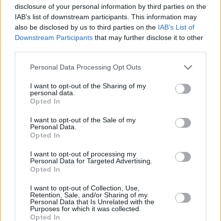
disclosure of your personal information by third parties on the
– κυμαινόμενο
επιτόκιο
συνδεδεμένο με το
IAB’s list of downstream participants. This information may
επιτόκιο
also be disclosed by us to third parties on the
IAB’s List of
διατραπεζικής
Euribor
3
M (εξαρτώμενο από
Downstream Participants
that may further disclose it to other
third parties.
ΠΕΕΚΤ) πλέον περιθωρίου 3% και εισφοράς
Ν. 128/75 (σήμερα 0,12%)
Personal Data Processing Opt Outs
– απαλλαγή
από τις δαπάνες προελέγχου
I want to opt-out of the Sharing of my
τίτλων & σύνταξης έκθεσης.
personal data.
Opted In
Η διαδικασία είναι απλή:
Επισκεφθείτε ένα από τα
Καταστήματα
της
I want to opt-out of the Sale of my
Personal Data.
Εθνικής Τράπεζας για να υποβάλετε την αίτηση
Opted In
χορήγησης δανείου, αναφέροντας τον κωδικό
I want to opt-out of processing my
της κατοικίας για την οποία επιθυμείτε
Personal Data for Targeted Advertising.
Opted In
χρηματοδότηση ή
υποβάλετε εύκολα και
γρήγορα την αίτησή σας ηλεκτρονικά, μέσα
I want to opt-out of Collection, Use,
Retention, Sale, and/or Sharing of my
από το Internet Banking.
Επισκεφθείτε τη
Personal Data that Is Unrelated with the
Purposes for which it was collected.
σελίδα της κατοικίας που σας ενδιαφέρει και
Opted In