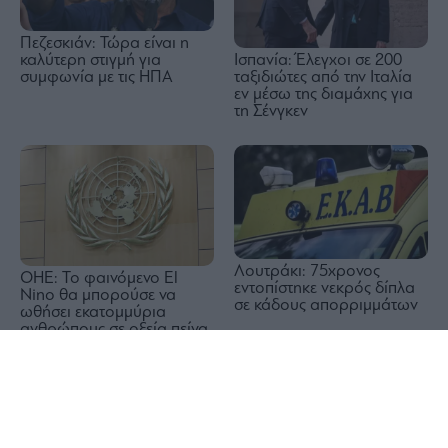
Πεζεσκιάν: Τώρα είναι η
Ισπανία: Έλεγχοι σε 200
καλύτερη στιγμή για
ταξιδιώτες από την Ιταλία
συμφωνία με τις ΗΠΑ
εν μέσω της διαμάχης για
τη Σένγκεν
Λουτράκι: 75χρονος
ΟΗΕ: Το φαινόμενο El
εντοπίστηκε νεκρός δίπλα
Nino θα μπορούσε να
σε κάδους απορριμμάτων
ωθήσει εκατομμύρια
ανθρώπους σε οξεία πείνα
1x