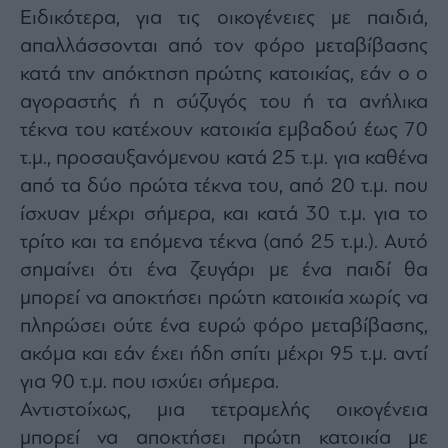
Buy-
Ειδικότερα, για τις οικογένειες με παιδιά,
Hold-
Sell
απαλλάσσονται από τον φόρο μεταβίβασης
κατά την απόκτηση πρώτης κατοικίας, εάν ο ο
The
Value
αγοραστής ή η σύζυγός του ή τα ανήλικα
Investor
τέκνα του κατέχουν κατοικία εμβαδού έως 70
Crypto
τ.μ., προσαυξανόμενου κατά 25 τ.μ. για καθένα
Χρηματιστηριακές
από τα δύο πρώτα τέκνα του, από 20 τ.μ. που
Ανακοινώσεις
ίσχυαν μέχρι σήμερα, και κατά 30 τ.μ. για το
τρίτο και τα επόμενα τέκνα (από 25 τ.μ.). Αυτό
Creative
σημαίνει ότι ένα ζευγάρι με ένα παιδί θα
Content
μπορεί να αποκτήσει πρώτη κατοικία χωρίς να
Branded
Content
πληρώσει ούτε ένα ευρώ φόρο μεταβίβασης,
Reports
ακόμα και εάν έχει ήδη σπίτι μέχρι 95 τ.μ. αντί
&
για 90 τ.μ. που ισχύει σήμερα.
Branded
Content
Αντιστοίχως, μια τετραμελής οικογένεια
Calendar
μπορεί να αποκτήσει πρώτη κατοικία με