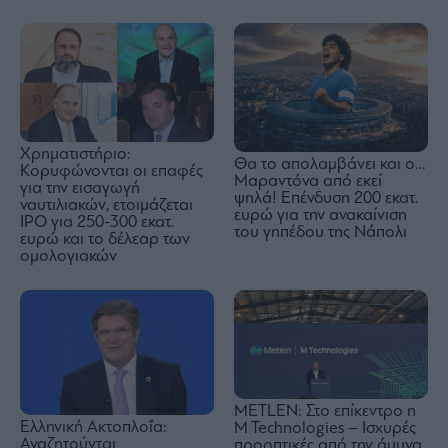
Χρηματιστήριο:
Θα το απολαμβάνει και ο…
Κορυφώνονται οι επαφές
Μαραντόνα από εκεί
για την εισαγωγή
ψηλά! Επένδυση 200 εκατ.
ναυτιλιακών, ετοιμάζεται
ευρώ για την ανακαίνιση
IPO για 250-300 εκατ.
του γηπέδου της Νάπολι
ευρώ και το δέλεαρ των
ομολογιακών
METLEN: Στο επίκεντρο η
Ελληνική Ακτοπλοΐα:
M Technologies – Ισχυρές
Αναζητούνται
προοπτικές από την άμυνα