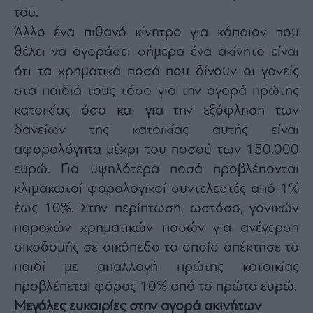
agree
του.
to
our
Άλλο ένα πιθανό κίνητρο για κάποιον που
Terms
and
θέλει να αγοράσει σήμερα ένα ακίνητο είναι
Privacy
Notice.
You
ότι τα χρηματικά ποσά που δίνουν οι γονείς
can
opt
στα παιδιά τους τόσο για την αγορά πρώτης
out
at
κατοικίας όσο και για την εξόφληση των
any
time.
This
δανείων της κατοικίας αυτής είναι
site
is
αφορολόγητα μέχρι του ποσού των 150.000
protected
by
ευρώ. Για υψηλότερα ποσά προβλέπονται
reCAPTCHA
and
the
κλιμακωτοί φορολογικοί συντελεστές από 1%
Google
Privacy
έως 10%. Στην περίπτωση, ωστόσο, γονικών
Policy
and
παροχών χρηματικών ποσών για ανέγερση
Terms
of
Service
οικοδομής σε οικόπεδο το οποίο απέκτησε το
apply.
παιδί με απαλλαγή πρώτης κατοικίας
προβλέπεται φόρος 10% από το πρώτο ευρώ.
ότητα
ι
Μεγάλες ευκαιρίες στην αγορά ακινήτων
ίες