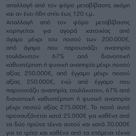
Monocle
απαλλαγή από τον φόρο μεταβίβασης ακόμη
Media
και αν έχει ήδη σπίτι έως 120 τ.μ..
Lab
Απαλλαγή από τον φόρο μεταβίβασης
χορηγείται για αγορά κατοικίας από
άγαμο μέχρι του ποσού των 200.000€,
Mononews100
από άγαμο που παρουσιάζει αναπηρία
τουλάχιστον 67% από διανοητική
καθυστέρηση ή φυσική αναπηρία μέχρι ποσού
Εγγραφείτε
στο
αξίας 250.000€, από έγγαμο μέχρι ποσού
Newsletter
αξίας 250.000€, ενώ από έγγαμο που
του
mononews.gr
παρουσιάζει αναπηρία, τουλάχιστον, 67% από
διανοητική καθυστέρηση ή φυσική αναπηρία
μέχρι ποσού αξίας 275.000€. Το ποσό αυτό
προσαυξάνεται κατά 25.000€ για καθένα από
By
τα δύο πρώτα τέκνα αυτού και κατά 30.000€
submitting
your
για το τρίτο και καθένα από τα επόμενα τέκνα
email,
you