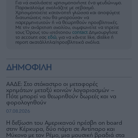
Για να σχολιάσετε χρησιμοποιήστε ένα ψευδώνυμο.
Παρακαλούμε σχολιάζετε με σεβασμό.
Χρησιμοποιείτε κατανοητή γλώσσα και αποφύγετε
διατυπώσεις που θα μπορούσαν να
παρερμηνευτούν ή να θεωρηθούν προσβλητικές.
Με την ανάρτηση σχολίου, συμφωνείτε να τηρείτε
τους Όρους του ιστότοπου
contact
Δημιουργήστε
το account σας
εδώ
, για να κάνετε like, dislike ή
report ακατάλληλα/προσβλητικά σχόλια.
ΔΗΜΟΦΙΛΗ
ΑΑΔΕ: Στο στόχαστρο οι μεταφορές
χρημάτων μεταξύ κοινών λογαριασμών –
Πότε μπορεί να θεωρηθούν δωρεές και να
φορολογηθούν
07.08.2026
H δεξίωση του Αμερικανού πρέσβη on board
στην Κέρκυρα, δύο πάρτι σε Αντίπαρο και
Μύκονο με τον Ρέμο, μια μουσική βραδιά στα