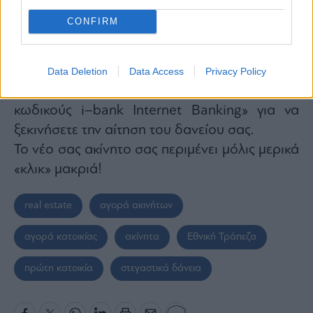
διαμορφώστε το δάνειο που σας ταιριάζει,
CONFIRM
επιλέγοντας
«θέλω δάνειο».
Εφόσον προκύψει ενδεικτική προσφορά
με
βάση τα στοιχεία που έχετε
Data Deletion
Data Access
Privacy Policy
συμπληρώσει, επιλέγετε «σύνδεση με τους
κωδικούς
i
–
bank Internet Banking
»
για να
ξεκινήσετε την αίτηση του δανείου σας.
Το νέο σας ακίνητο σας περιμένει μόλις μερικά
«κλικ» μακριά!
real estate
αγορά ακινήτων
αγορά κατοικίας
ακίνητα
Εθνική Τράπεζα
πρώτη κατοικία
στεγαστικά δάνεια