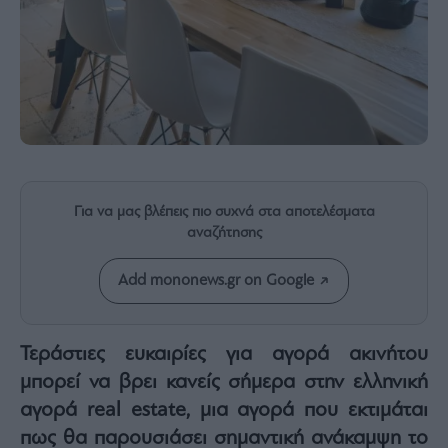
Rumors
ESG
Today
Mononews2030
Άρθρα
Συνεντεύξεις
Για να μας βλέπεις πιο συχνά στα αποτελέσματα
αναζήτησης
Les
Add mononews.gr on Google
Bons
Vivants
Auto
Τεράστιες ευκαιρίες για αγορά ακινήτου
Life
μπορεί να βρει κανείς σήμερα στην ελληνική
&
αγορά real estate, μια αγορά που εκτιμάται
Style
πως θα παρουσιάσει σημαντική ανάκαμψη το
Υγεία