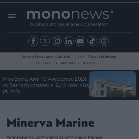
Realtime Γενικός Δείκτης:
2608.44
-0.59%
Τζίρος:
289.59 εκατ.
ΜΕΤΟΧΕΣ
ΤΑΜΠΛΟ
ΑΓΟΡΕΣ
Μουζάκης: Από 10 Αυγούστου 2026
σε διαπραγμάτευση οι 2,73 εκατ. νέες
Ειδήσεις
μετοχές
Οικονομία
Business
Τράπεζες
Minerva Marine
Ναυτιλία
Real
Estate
#containerships
#Minerva Dry
#Minerva Marine