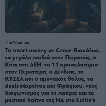
Content
Reports
&
Branded
Content
Calendar
Monocle
Media
The Wiseman
Lab
Το smart money σε Cener-Βιοχάλκο,
τα μεγάλα παιδιά στην Πειραιώς, ο
Κόπι στη ΔΕΗ, τα 11 προσκλητήρια
Mononews100
στον Περιστέρη, ο Δένδιας, το
ΚΥΣΕΑ και ο αμυντικός θόλος, τα
Εγγραφείτε
deals Μαρτίνου και Φράγκου, νέος
στο
διαγωνισμός για το Λαύριο και το
Newsletter
του
μυστικό δείπνο της ΝΔ στο Lolita’s
mononews.gr