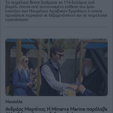
Το πετρέλαιο Brent ξεπέρασε τα 114 δολάρια ανά
βαρέλι, έπειτα από συντονισμένη επίθεση του Ιράν
εναντίον των Ηνωμένων Αραβικών Εμιράτων, η οποία
προκάλεσε πυρκαγιά σε δεξαμενόπλοιο και σε πετρελαϊκή
εγκατάσταση
By
submitting
your
email,
you
agree
to
our
Terms
and
Privacy
Notice.
You
can
opt
out
at
any
time.
This
site
is
protected
by
reCAPTCHA
and
Ναυτιλία
the
Google
Privacy
Ανδρέας Μαρτίνος: Η Minerva Marine παρέλαβε
Policy