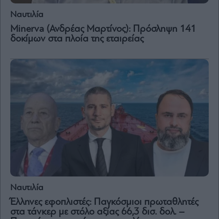
Vivants
Ναυτιλία
Auto
Minerva (Ανδρέας Μαρτίνος): Πρόσληψη 141
Life
δοκίμων στα πλοία της εταιρείας
&
Style
Υγεία
Architecture
&
Design
Fashion
&
Art
Watches
Yachts
Table
For
Ναυτιλία
Two
Έλληνες εφοπλιστές: Παγκόσμιοι πρωταθλητές
στα τάνκερ με στόλο αξίας 66,3 δισ. δολ. –