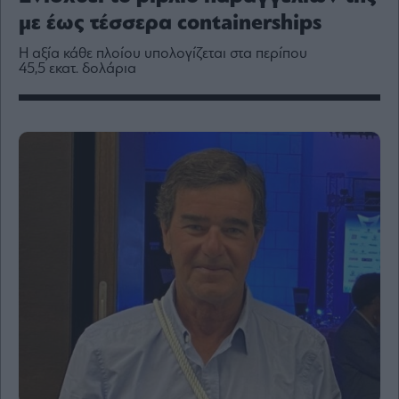
Media
με έως τέσσερα containerships
Winners
&
Η αξία κάθε πλοίου υπολογίζεται στα περίπου
Losers
45,5 εκατ. δολάρια
Επι-
θετικά
Rumors
ESG
Today
Mononews2030
Άρθρα
Συνεντεύξεις
Les
Bons