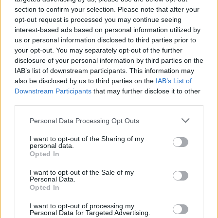
section to confirm your selection. Please note that after your
opt-out request is processed you may continue seeing
Business
interest-based ads based on personal information utilized by
Kering-L’Oréal: Όλο το παρασκήνιο πίσω από το
us or personal information disclosed to third parties prior to
deal των 4 δισ. και τη στρατηγική σύμπραξη
your opt-out. You may separately opt-out of the further
των δύο κολοσσών
disclosure of your personal information by third parties on the
IAB’s list of downstream participants. This information may
also be disclosed by us to third parties on the
IAB’s List of
Downstream Participants
that may further disclose it to other
third parties.
Personal Data Processing Opt Outs
I want to opt-out of the Sharing of my
personal data.
Opted In
I want to opt-out of the Sale of my
Personal Data.
Opted In
Bons Vivants
I want to opt-out of processing my
Personal Data for Targeted Advertising.
Estée Lauder: Η μυθική ιστορία του ιδρυτή της