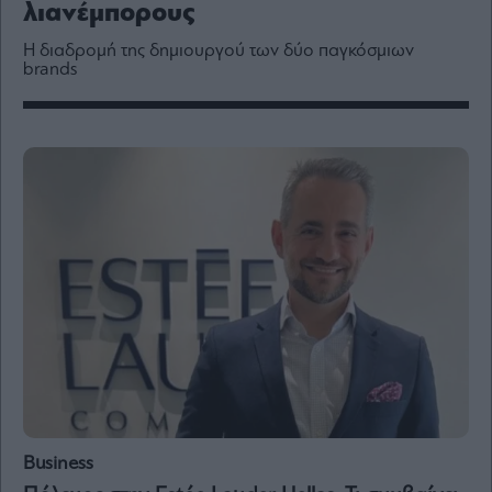
λιανέμπορους
Media
Winners
H διαδρομή της δημιουργού των δύο παγκόσμιων
&
brands
Losers
Επι-
θετικά
Rumors
ESG
Today
Mononews2030
Άρθρα
Συνεντεύξεις
Les
Business
Bons