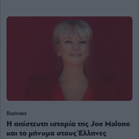
Ενέργεια
Πολιτική
Πολιτισμός
Κοινωνία
Law
Bloomberg
Financial
Times
The
Wiseman
Room
Business
301
Η απίστευτη ιστορία της Joe Malone
My
και το μήνυμα στους Έλληνες
Story