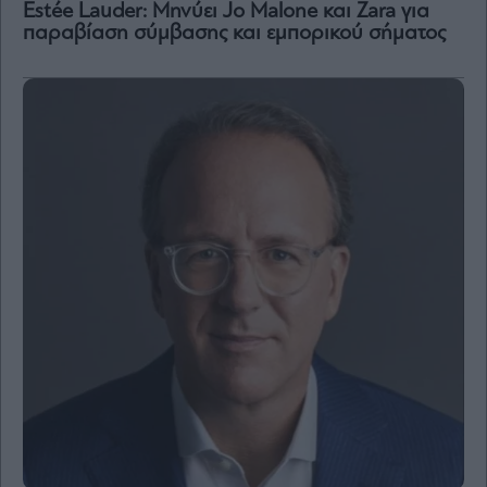
and
Estée Lauder: Mηνύει Jo Malone και Zara για
Terms
παραβίαση σύμβασης και εμπορικού σήματος
of
Service
apply.
ότητα
ι
ίες
ας
οι
ήσης
4
news.gr
ghts
rved