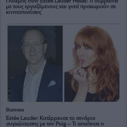
Πόλεμος στην Estée Lauder Hellas: Τι συμβαίνει
Vivants
με τους εργαζόμενους και γιατί προχωρούν σε
Auto
κινητοποιήσεις
Life
&
Style
Υγεία
Architecture
&
Design
Fashion
&
Art
Watches
Yachts
Table
For
Business
Two
Estée Lauder: Κατέρρευσε το σενάριο
συγχώνευσης με την Puig – Τι απαίτησε η