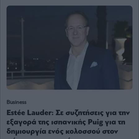
Content
Reports
&
Branded
Content
Calendar
Monocle
Media
Lab
Mononews100
Business
Εγγραφείτε
Estée Lauder: Σε συζητήσεις για την
στο
εξαγορά της ισπανικής Puig για τη
Newsletter
του
δημιουργία ενός κολοσσού στον
mononews.gr