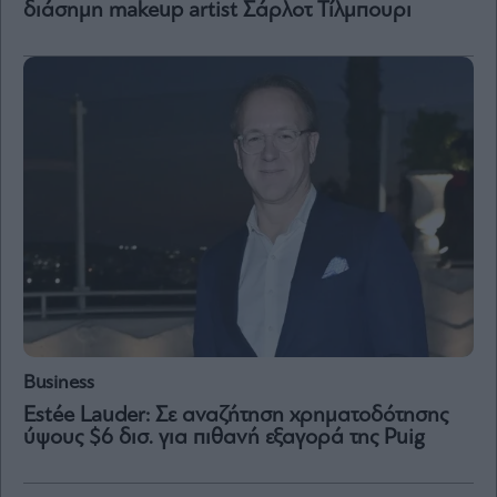
διάσημη makeup artist Σάρλοτ Τίλμπουρι
Μετοχές
Αγορές
Trader's
book
Buy-
Hold-
Sell
The
Value
Investor
Crypto
Χρηματιστηριακές
Ανακοινώσεις
Business
Estée Lauder: Σε αναζήτηση χρηματοδότησης
ύψους $6 δισ. για πιθανή εξαγορά της Puig
Creative
Content
Branded