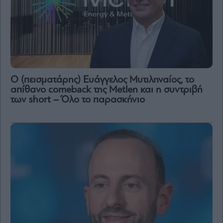
Ο (πεισματάρης) Ευάγγελος Μυτιληναίος, το
απίθανο comeback της Μetlen και η συντριβή
των short – Όλο το παρασκήνιο