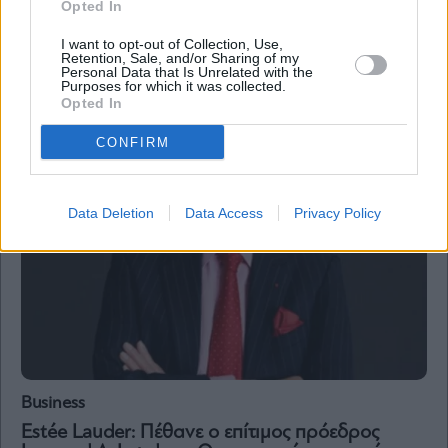
Opted In
εταιρείας, Λέοναρντ Λόντερ – Ο τελευταίος
gentleman μιας διαφορετικής εποχής
I want to opt-out of Collection, Use,
Retention, Sale, and/or Sharing of my
Personal Data that Is Unrelated with the
Purposes for which it was collected.
Opted In
CONFIRM
Data Deletion
Data Access
Privacy Policy
Business
Estée Lauder: Πέθανε ο επίτιμος πρόεδρος