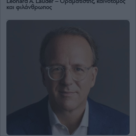
Leonard A. Lauder – Οραματιστής, καινοτόμος
και φιλάνθρωπος