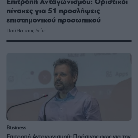
Επιτροπή Ανταγωνισμού: Οριστικοί
Media
πίνακες για 51 προσλήψεις
Winners
&
επιστημονικού προσωπικού
Losers
Πού θα τους δείτε
Επι-
θετικά
Rumors
ESG
Today
Mononews2030
Άρθρα
Συνεντεύξεις
Business
Les
Bons
Επιτροπή Ανταγωνισμού: Πράσινος φως για την