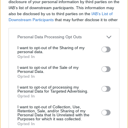
disclosure of your personal information by third parties on the
IAB’s list of downstream participants. This information may
also be disclosed by us to third parties on the
IAB’s List of
Downstream Participants
that may further disclose it to other
third parties.
Personal Data Processing Opt Outs
I want to opt-out of the Sharing of my
personal data.
Opted In
Business
Επιτροπή Ανταγωνισμού: Πρόστιμο €950.000
I want to opt-out of the Sale of my
στην VF HELLAS (Vans, Eastpak, The North
Personal Data.
Opted In
Face) για περιορισμούς στο online εμπόριο
I want to opt-out of processing my
Personal Data for Targeted Advertising.
Opted In
I want to opt-out of Collection, Use,
Retention, Sale, and/or Sharing of my
Personal Data that Is Unrelated with the
Purposes for which it was collected.
Opted In