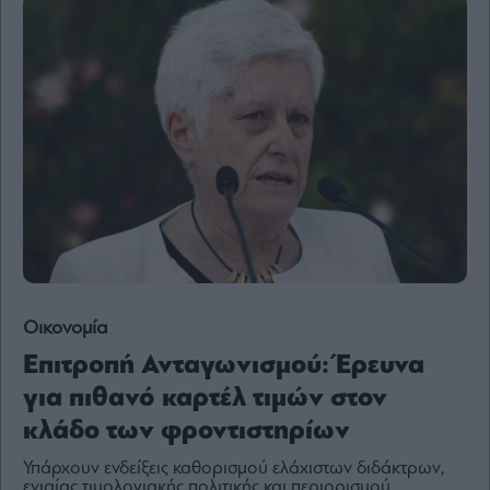
Content
Reports
&
Branded
Content
Calendar
Monocle
Media
Lab
Mononews100
Οικονομία
Επιτροπή Ανταγωνισμού: Έρευνα
Εγγραφείτε
για πιθανό καρτέλ τιμών στον
στο
κλάδο των φροντιστηρίων
Newsletter
του
Υπάρχουν ενδείξεις καθορισμού ελάχιστων διδάκτρων,
mononews.gr
ενιαίας τιμολογιακής πολιτικής και περιορισμού