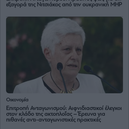
Vivants
εξαγορά της Νιτσιάκος από την ουκρανική MHP
Auto
Life
&
Style
Υγεία
Architecture
&
Design
Fashion
&
Art
Watches
Yachts
Οικονομία
Table
For
Επιτροπή Ανταγωνισμού: Αιφνιδιαστικοί έλεγχοι
Two
στον κλάδο της ακτοπλοΐας – Έρευνα για
πιθανές αντι-ανταγωνιστικές πρακτικές