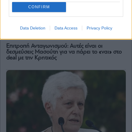
CONFIRM
Data Deletion
Data Access
Privacy Policy
Business
Επιτροπή Ανταγωνισμού: Αυτές είναι οι
δεσμεύσεις Μασούτη για να πάρει το «ναι» στο
deal με την Κρητικός