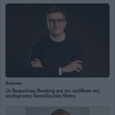
and
Terms
of
Service
apply.
ότητα
ι
ίες
ας
οι
ήσης
4
news.gr
ghts
rved
Business
Οι δεσμεύσεις Booking για την υπόθεση της
κατάχρησης δεσπόζουσας θέσης