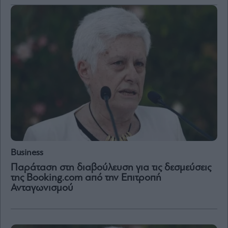
Μετοχές
Αγορές
Trader's
book
Buy-
Hold-
Sell
The
Value
Investor
Crypto
Business
Χρηματιστηριακές
Παράταση στη διαβούλευση για τις δεσμεύσεις
Ανακοινώσεις
της Booking.com από την Επιτροπή
Ανταγωνισμού
Creative
Content
Branded