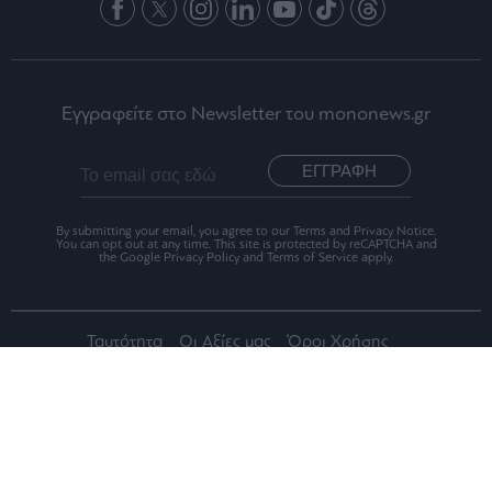
Εγγραφείτε στο Newsletter του mononews.gr
ΕΓΓΡΑΦΗ
By submitting your email, you agree to our Terms and Privacy Notice.
You can opt out at any time. This site is protected by reCAPTCHA and
the Google Privacy Policy and Terms of Service apply.
Ταυτότητα
Οι Αξίες μας
Όροι Χρήσης
Αριθμός Πιστοποίησης Μ.Η.Τ.242012