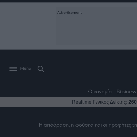
Ειδήσεις
Creative Conte
Οικονομία
The
Μετοχές
Branded Conten
Wiseman
Les
Business
Αγορές
Reports &
Bons
Room
Branded Conten
Vivants
301
Calendar
Τράπεζες
Trader's
book
Auto
My
Monocle Media
Menu
Ναυτιλία
Story
Lab
Buy-
Life
Hold-
Real
&
Media
Sell
Estate
Style
Οικονομία
Business
Winners
The
Ενέργεια
Realtime Γενικός Δείκτης:
260
Υγεία
Mononews100
&
Value
Losers
Investor
Πολιτική
Architecture
&
Επι-
Crypto
Η απόδραση, η φούσκα και οι προφήτες τ
Design
Πολιτισμός
θετικά
Χρηματιστηριακές
Εγγραφείτε σ