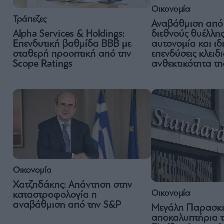
Οικονομία
Τράπεζες
Αναβάθμιση από
διεθνούς θυέλλη
Alpha Services & Holdings:
αυτονομία και ιδ
Επενδυτική βαθμίδα BBB με
επενδύσεις κλειδι
σταθερή προοπτική από την
ανθεκτικότητα τη
Scope Ratings
Οικονομία
Χατζηδάκης: Απάντηση στην
Οικονομία
καταστροφολογία η
αναβάθμιση από την S&P
Μεγάλη Παρασκε
αποκαλυπτήρια τ