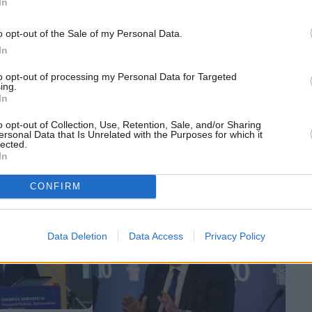
In
o opt-out of the Sale of my Personal Data.
In
to opt-out of processing my Personal Data for Targeted
ing.
Οικονομία
In
Προς….«μισή» αναβάθμιση από
o opt-out of Collection, Use, Retention, Sale, and/or Sharing
τη Fitch (;) – Το βράδυ τα
πιβολής
ersonal Data that Is Unrelated with the Purposes for which it
αποκαλυπτήρια
 τις ΗΠΑ στην
lected.
In
το ηθικό των
CONFIRM
Data Deletion
Data Access
Privacy Policy