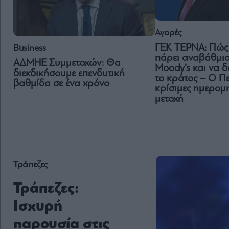
Αγορές
ΓΕΚ ΤΕΡΝΑ: Πώς
Business
πάρει αναβάθμισ
ΑΔΜΗΕ Συμμετοχών: Θα
Moody’s και να δ
διεκδικήσουμε επενδυτική
το κράτος – O Πε
βαθμίδα σε ένα χρόνο
κρίσιμες ημερομη
μετοχή
Τράπεζες
Τράπεζες:
Ισχυρή
παρουσία στις