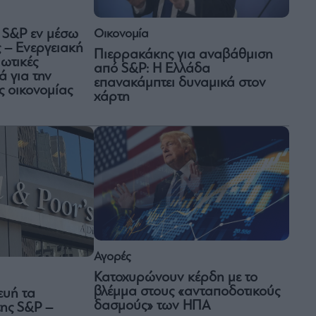
Οικονομία
 S&P εν μέσω
ς – Ενεργειακή
Πιερρακάκης για αναβάθμιση
ιωτικές
από S&P: Η Ελλάδα
ά για την
επανακάμπτει δυναμικά στον
ς οικονομίας
χάρτη
Αγορές
Κατοχυρώνουν κέρδη με το
βλέμμα στους «ανταποδοτικούς
υή τα
δασμούς» των ΗΠΑ
ης S&P –