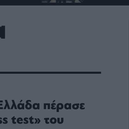
α
Ελλάδα πέρασε
ss test» του