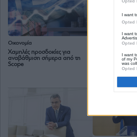
Opted 
I want t
Opted 
I want 
Advertis
Οικονομία
Opted 
Αγορές
Χαμηλές προσδοκίες για
I want t
Η αναβολή της ε
αναβάθμιση σήμερα από τη
of my P
δασμών 50% από
was col
Scope
Opted 
Ε.Ε, αναπτέρωσε 
επενδυτών