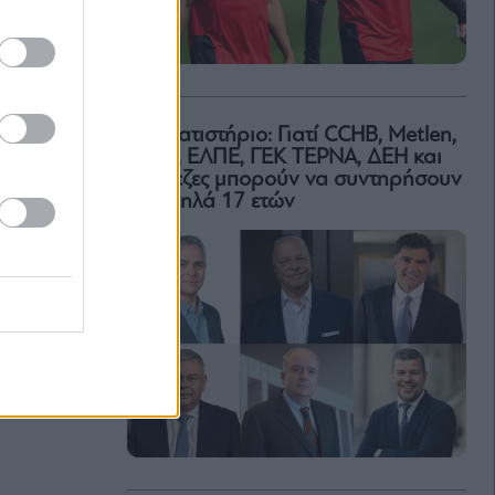
Χρηματιστήριο: Γιατί CCHB, Metlen,
MOH, ΕΛΠΕ, ΓΕΚ ΤΕΡΝΑ, ΔΕΗ και
τράπεζες μπορούν να συντηρήσουν
τα υψηλά 17 ετών