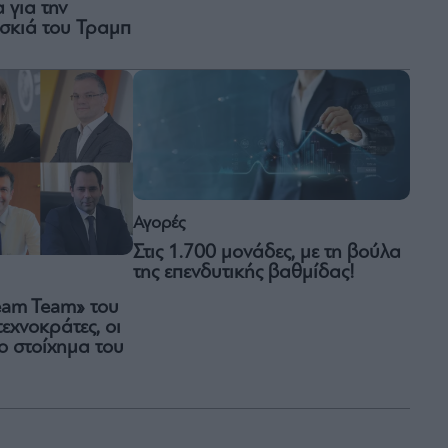
 για την
σκιά του Τραμπ
Αγορές
Στις 1.700 μονάδες, με τη βούλα
της επενδυτικής βαθμίδας!
ream Team» του
εχνοκράτες, οι
το στοίχημα του