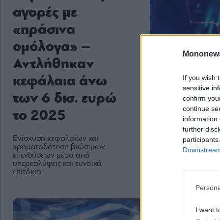
αγορές με
«πράσινα
ομόλογα» –
Mononew
Αντλήθηκαν
If you wish 
κεφάλαια άνω
sensitive in
των 6 δισ. ευρώ
confirm you
continue se
το 2025
information 
further disc
Ενίσχυση κεφαλαίων και
participants
χρηματοδότηση βιώσιμων
Downstream 
επενδύσεων μέσα από
υπερκαλύψεις και ευνοϊκά
επιτόκια
Persona
I want t