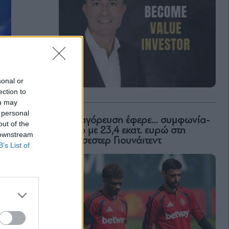
sonal or
ection to
ou may
 personal
Η απαγόρευση έφερε… συμφωνία-
out of the
ρεκόρ με 23,4 εκατ. ευρώ στη
 downstream
Μάντσεστερ Γιουνάιτεντ
B’s List of