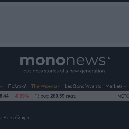
nt
t
t
Πολιτική
The Wiseman
Les Bons Vivants
Markets
8.44
-0.59%
Τζίρος:
289.59 εκατ.
ΜΕΤΟ
ης Αποκάλυψης
το