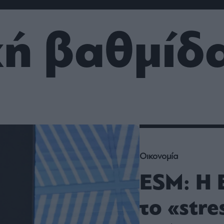
ου
r
κή βαθμίδ
ail,
s and
n opt
te is
CHA
acy
rvice
Οικονομία
ESM: Η 
το «stre