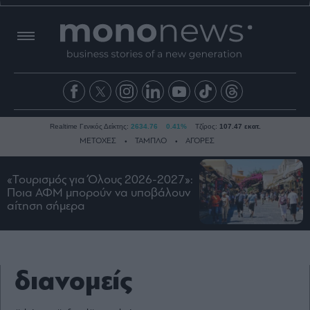
Realtime Γενικός Δείκτης:
2634.76
0.41%
Τζίρος:
107.47 εκατ.
ΜΕΤΟΧΕΣ
ΤΑΜΠΛΟ
ΑΓΟΡΕΣ
«Τουρισμός για Όλους 2026-2027»:
Ειδήσεις
Ποια ΑΦΜ μπορούν να υποβάλουν
αίτηση σήμερα
Οικονομία
Business
Τράπεζες
Ναυτιλία
διανομείς
Real
Estate