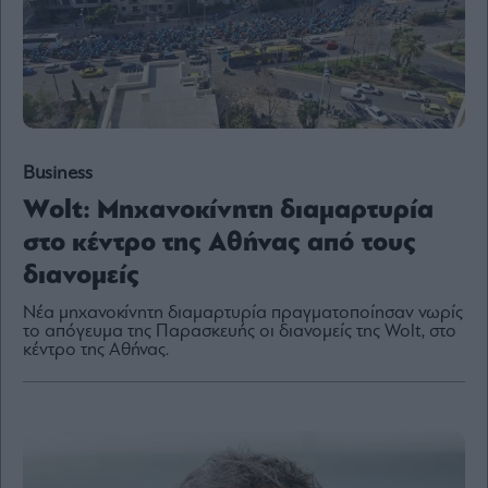
Content
Reports
&
Branded
Content
Calendar
Monocle
Business
Media
Lab
Wolt: Μηχανοκίνητη διαμαρτυρία
στο κέντρο της Αθήνας από τους
διανομείς
Mononews100
Νέα μηχανοκίνητη διαμαρτυρία πραγματοποίησαν νωρίς
το απόγευμα της Παρασκευής οι διανομείς της Wolt, στο
κέντρο της Αθήνας.
Εγγραφείτε
στο
Newsletter
του
mononews.gr