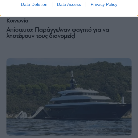
Data Deletion
Data Access
Privacy Policy
Κοινωνία
Απίστευτο: Παράγγελναν φαγητό για να
ληστέψουν τους διανομείς!