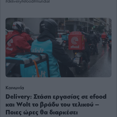
#delivery
#efood
#mundial
Ενέργεια
Πολιτική
Πολιτισμός
Κοινωνία
Law
Bloomberg
Financial
Times
The
Wiseman
Κοινωνία
Room
Delivery: Στάση εργασίας σε efood
301
και Wolt το βράδυ του τελικού –
My
Ποιες ώρες θα διαρκέσει
Story