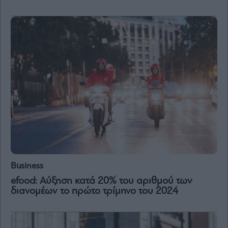
Vivants
Auto
Life
&
Style
Υγεία
Architecture
&
Design
Fashion
&
Art
Watches
Business
Yachts
efood: Αύξηση κατά 20% του αριθμού των
Table
διανομέων το πρώτο τρίμηνο του 2024
For
Two