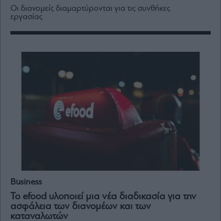
Media
Οι διανομείς διαμαρτύρονται για τις συνθήκες
εργασίας
Winners
&
Losers
Επι-
θετικά
Rumors
ESG
Today
Mononews2030
Άρθρα
Συνεντεύξεις
Business
Το efood υλοποιεί μια νέα διαδικασία για την
ασφάλεια των διανομέων και των
Les
καταναλωτών
Bons