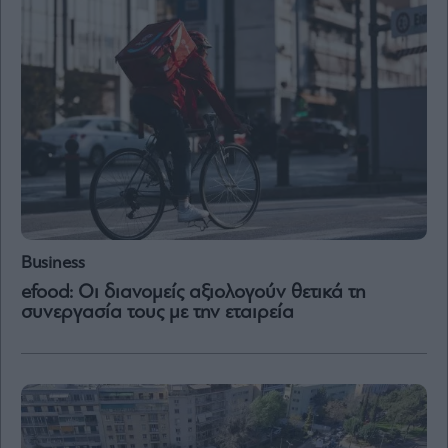
Μετοχές
Αγορές
Trader's
book
Buy-
Hold-
Sell
The
Value
Investor
Business
Crypto
efood: Οι διανομείς αξιολογούν θετικά τη
συνεργασία τους με την εταιρεία
Χρηματιστηριακές
Ανακοινώσεις
Creative
Content
Branded