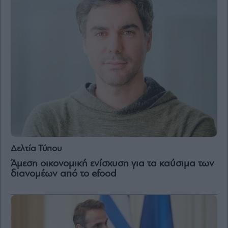
By
submitting
your
email,
you
agree
to
our
Terms
and
Privacy
Notice.
You
can
opt
out
at
Δελτία Τύπου
any
time.
Άμεση οικονομική ενίσχυση για τα καύσιμα των
This
site
διανομέων από το efood
is
protected
by
reCAPTCHA
and
the
Google
Privacy
Policy