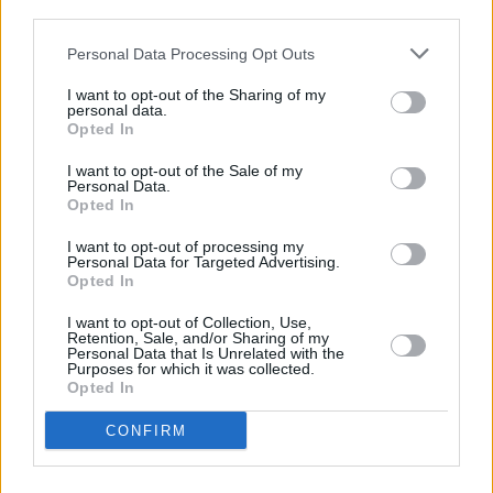
third parties.
Personal Data Processing Opt Outs
I want to opt-out of the Sharing of my
personal data.
Opted In
I want to opt-out of the Sale of my
Personal Data.
Opted In
Business
Το efood προχωρά στην πρόσληψη 400
I want to opt-out of processing my
διανομέων στην Αττική
Personal Data for Targeted Advertising.
Opted In
I want to opt-out of Collection, Use,
Retention, Sale, and/or Sharing of my
Personal Data that Is Unrelated with the
Purposes for which it was collected.
Opted In
CONFIRM