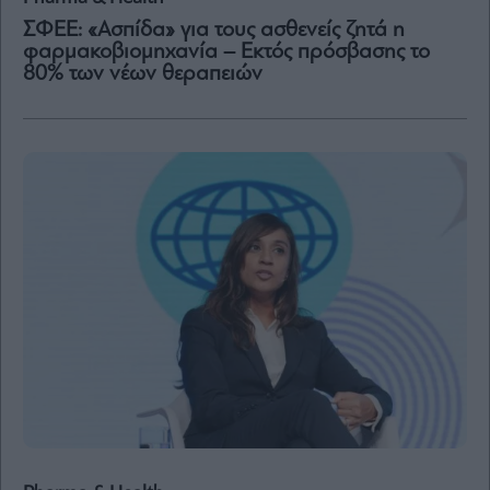
Content
ΣΦΕΕ: «Ασπίδα» για τους ασθενείς ζητά η
Reports
φαρμακοβιομηχανία – Εκτός πρόσβασης το
&
80% των νέων θεραπειών
Branded
Content
Calendar
Monocle
Media
Lab
Mononews100
Εγγραφείτε
στο
Newsletter
του
mononews.gr