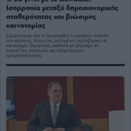
Media
Ισορροπία μεταξύ δημοσιονομικής
Winners
σταθερότητας και βιώσιμης
&
Losers
καινοτομίας
Επι-
Σύμφωνα με τον κ. Γεωργιάδη, η ραγδαία αύξηση
θετικά
του κόστους, λόγω της αυξημένης πρόσβασης σε
Rumors
καινοτόμες θεραπείες, καθιστά μη βιώσιμη τη
λογική της συνεχούς και απεριόριστης
ESG
χρηματοδότησης.
Today
Mononews2030
Άρθρα
Συνεντεύξεις
Les
Bons