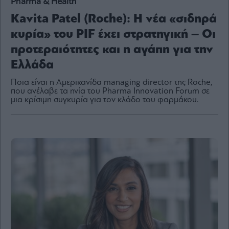
Pharma & Health
Kavita Patel (Roche): Η νέα «σιδηρά
κυρία» του PIF έχει στρατηγική – Οι
προτεραιότητες και η αγάπη για την
By
submitting
your
Ελλάδα
email,
you
agree
Ποια είναι η Αμερικανίδα managing director της Roche,
to
που ανέλαβε τα ηνία του Pharma Innovation Forum σε
our
Terms
μια κρίσιμη συγκυρία για τον κλάδο του φαρμάκου.
and
Privacy
Notice.
You
can
opt
out
at
any
time.
This
site
is
protected
by
reCAPTCHA
and
the
Google
Privacy
Policy