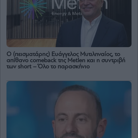
Ο (πεισματάρης) Ευάγγελος Μυτιληναίος, το
απίθανο comeback της Μetlen και η συντριβή
των short – Όλο το παρασκήνιο