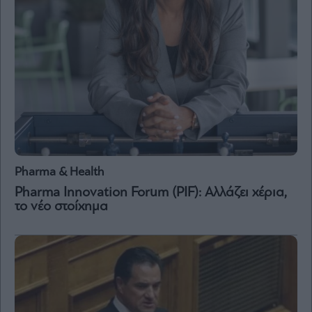
and
Terms
of
Service
apply.
ότητα
ι
ίες
ας
οι
ήσης
Pharma & Health
4
news.gr
Pharma Innovation Forum (PIF): Αλλάζει χέρια,
ghts
το νέο στοίχημα
rved