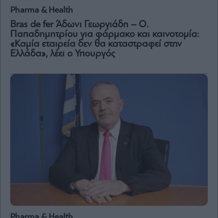
Pharma & Health
Μετοχές
Bras de fer Άδωνι Γεωργιάδη – Ο.
Παπαδημητρίου για φάρμακο και καινοτομία:
Αγορές
«Καμία εταιρεία δεν θα καταστραφεί στην
Trader's
Ελλάδα», λέει ο Υπουργός
book
Buy-
Hold-
Sell
The
Value
Investor
Crypto
Χρηματιστηριακές
Ανακοινώσεις
Creative
Content
Branded
Pharma & Health