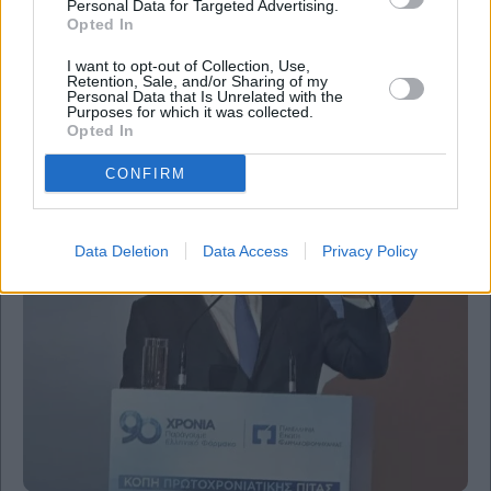
Personal Data for Targeted Advertising.
Opted In
Pharma & Health
ΙΦΕΤ: «Μαχαίρι» στα off-label και clawback από
I want to opt-out of Collection, Use,
Retention, Sale, and/or Sharing of my
τις φαρμακευτικές – Σχέδιο Γεωργιάδη για
Personal Data that Is Unrelated with the
εξοικονόμηση εκατ. ευρώ
Purposes for which it was collected.
Opted In
CONFIRM
Data Deletion
Data Access
Privacy Policy