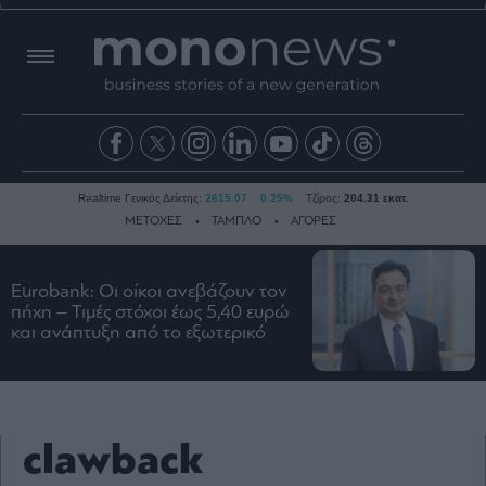
Realtime Γενικός Δείκτης:
2615.07
0.25%
Τζίρος:
204.31 εκατ.
ΜΕΤΟΧΕΣ
ΤΑΜΠΛΟ
ΑΓΟΡΕΣ
Eurobank: Οι οίκοι ανεβάζουν τον
Ειδήσεις
πήχη – Τιμές στόχοι έως 5,40 ευρώ
και ανάπτυξη από το εξωτερικό
Οικονομία
Business
Τράπεζες
Ναυτιλία
clawback
Real
Estate