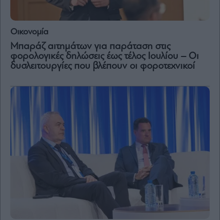
Vivants
Auto
Οικονομία
Life
&
Μπαράζ αιτημάτων για παράταση στις
Style
φορολογικές δηλώσεις έως τέλος Ιουλίου – Οι
δυσλειτουργίες που βλέπουν οι φοροτεχνικοί
Υγεία
Architecture
&
Design
Fashion
&
Art
Watches
Yachts
Table
For
Two