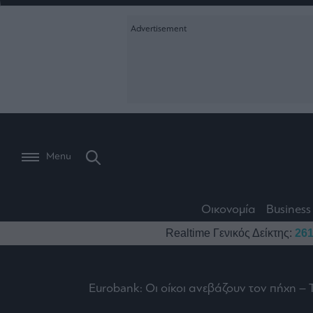
Ειδήσεις
Creative Conte
Οικονομία
The
Μετοχές
Branded Conten
Wiseman
Les
Business
Αγορές
Reports &
Bons
Room
Branded Conten
Vivants
301
Calendar
Τράπεζες
Trader's
book
Auto
My
Monocle Media
Menu
Ναυτιλία
Story
Lab
Buy-
Life
Hold-
Real
&
Media
Sell
Estate
Style
Οικονομία
Business
Winners
The
Ενέργεια
Realtime Γενικός Δείκτης:
261
Υγεία
Mononews100
&
Value
Losers
Investor
Πολιτική
Architecture
&
Επι-
Crypto
Design
Eurobank: Οι οίκοι ανεβάζουν τον πήχη – 
Πολιτισμός
θετικά
Χρηματιστηριακές
Εγγραφείτε σ