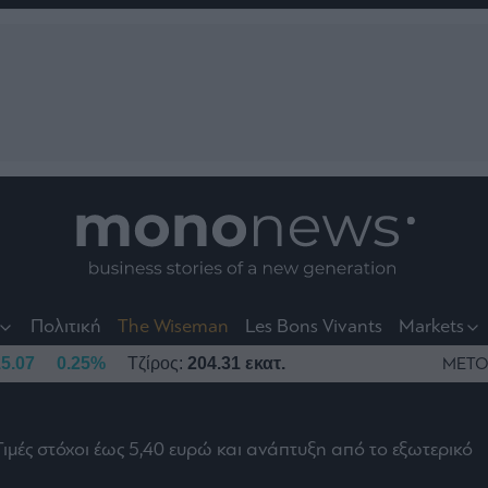
nt
t
t
Πολιτική
The Wiseman
Les Bons Vivants
Markets
5.07
0.25%
Τζίρος:
204.31 εκατ.
ΜΕΤΟ
Τιμές στόχοι έως 5,40 ευρώ και ανάπτυξη από το εξωτερικό
το