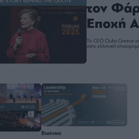
τον Φάρ
Εποχή Α
Το CEO Clubs Greece ε
στην ελληνική επιχειρημ
Business