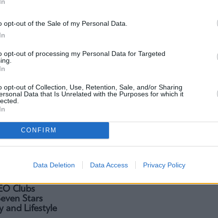
In
ο CEO Clubs
Εκπαιδευτικής Ενότητας του
σβαση στις
School of Leadership Practice
 αγορές
o opt-out of the Sale of my Personal Data.
In
to opt-out of processing my Personal Data for Targeted
ing.
In
o opt-out of Collection, Use, Retention, Sale, and/or Sharing
ersonal Data that Is Unrelated with the Purposes for which it
lected.
In
CONFIRM
Business
CEO Clubs Greece Forum: Συν-
Data Deletion
Data Access
Privacy Policy
δημιουργώντας τη Νέα Εποχή
EO Clubs
even Stars
y and Lifestyle