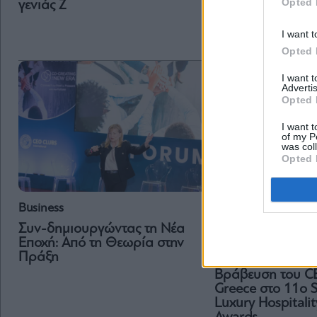
Opted 
συνεργασία με τ
γενιάς Z
Network για πρό
αναπτυσσόμενες
I want t
Opted 
I want 
Advertis
Opted 
I want t
of my P
was col
Opted 
Business
Συν-δημιουργώντας τη Νέα
Εποχή: Από τη Θεωρία στην
Business
Πράξη
Βράβευση του C
Greece στο 11ο S
Luxury Hospitalit