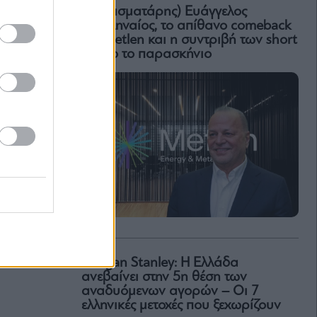
Ο (πεισματάρης) Ευάγγελος
Μυτιληναίος, το απίθανο comeback
της Μetlen και η συντριβή των short
– Όλο το παρασκήνιο
Morgan Stanley: Η Ελλάδα
ανεβαίνει στην 5η θέση των
αναδυόμενων αγορών – Οι 7
ελληνικές μετοχές που ξεχωρίζουν