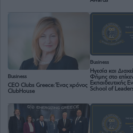
Awards
Business
Ηγεσία και Διαχε
Business
Φήμης στο επίκεν
Εκπαιδευτικής Εν
CEO Clubs Greece: Ένας χρόνος
School of Leader
ClubHouse