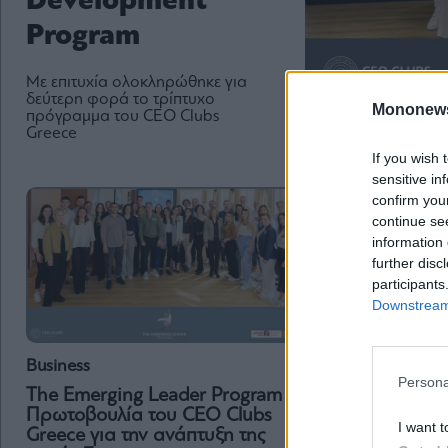
Development
Program
Με επιτυχία ολοκληρώθηκε για
δεύτερη φορά το τρίπτυχο
Mononew
πρόγραμμα του CEO Clubs
Greece
If you wish 
sensitive in
confirm you
continue se
information 
further disc
participants
Downstream 
Business
Persona
The Emerging Leader Program –
Business
Πρωτοβουλία του CEO Clubs
I want t
CEO Clubs Greec
Greece για την ανάπτυξη της