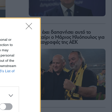
Πόσα έχει δαπανήσει αυτό το
καλοκαίρι ο Μάριος Ηλιόπουλος για
sonal or
τις μεταγραφές της ΑΕΚ
ection to
ou may
 personal
out of the
 downstream
B’s List of