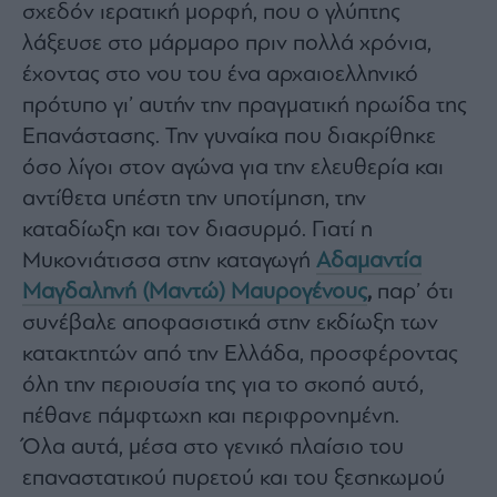
σχεδόν ιερατική μορφή, που ο γλύπτης
Architecture
λάξευσε στο μάρμαρο πριν πολλά χρόνια,
&
Design
έχοντας στο νου του ένα αρχαιοελληνικό
Fashion
πρότυπο γι’ αυτήν την πραγματική ηρωίδα της
&
Επανάστασης. Την γυναίκα που διακρίθηκε
Art
όσο λίγοι στον αγώνα για την ελευθερία και
Watches
αντίθετα υπέστη την υποτίμηση, την
Yachts
καταδίωξη και τον διασυρμό. Γιατί η
Table
For
Μυκονιάτισσα στην καταγωγή
Αδαμαντία
Two
Μαγδαληνή (Μαντώ) Μαυρογένους
,
παρ’ ότι
συνέβαλε αποφασιστικά στην εκδίωξη των
κατακτητών από την Ελλάδα, προσφέροντας
όλη την περιουσία της για το σκοπό αυτό,
Μετοχές
πέθανε πάμφτωχη και περιφρονημένη.
Αγορές
Όλα αυτά, μέσα στο γενικό πλαίσιο του
Trader's
book
επαναστατικού πυρετού και του ξεσηκωμού