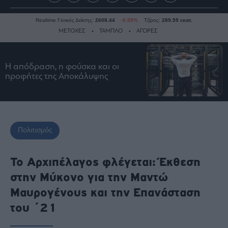
Realtime Γενικός Δείκτης:
2608.44
-0.59%
Τζίρος:
289.59 εκατ.
ΜΕΤΟΧΕΣ
ΤΑΜΠΛΟ
ΑΓΟΡΕΣ
Η απόδραση, η φούσκα και οι
Ειδήσεις
προφήτες της Αποκάλυψης
Οικονομία
Business
Τράπεζες
Ναυτιλία
Πολιτισμός
Real
Estate
Το Αρχιπέλαγος φλέγεται: Έκθεση
Ενέργεια
στην Μύκονο για την Μαντώ
Πολιτική
Μαυρογένους και την Επανάσταση
Πολιτισμός
του ΄21
Κοινωνία
Law