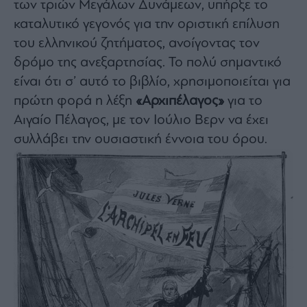
των τριών Μεγάλων Δυνάμεων, υπήρξε το
ας
οι
καταλυτικό γεγονός για την οριστική επίλυση
ήσης
του ελληνικού ζητήματος, ανοίγοντας τον
δρόμο της ανεξαρτησίας. Το πολύ σημαντικό
4
είναι ότι σ’ αυτό το βιβλίο, χρησιμοποιείται για
news.gr
ghts
πρώτη φορά η λέξη
«Αρχιπέλαγος»
για το
rved
Αιγαίο Πέλαγος, με τον Ιούλιο Βερν να έχει
συλλάβει την ουσιαστική έννοια του όρου.