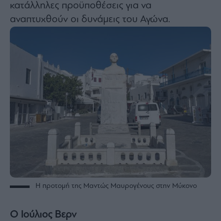
Monocle
κατάλληλες προϋποθέσεις για να
Media
αναπτυχθούν οι δυνάμεις του Αγώνα.
Lab
Mononews100
Εγγραφείτε
στο
Newsletter
του
mononews.gr
H προτομή της Μαντώς Μαυρογένους στην Μύκονο
By
submitting
your
Ο Ιούλιος Βερν
email,
you