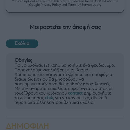
You can opt out at any time. This site is protected by reCAPTCHA and the
Google Privacy Policy and Terms of Service apply.
Μοιραστείτε την άποψή σας
Σχόλια
Οδηγίες
Για να σχολιάσετε χρησιμοποιήστε ένα ψευδώνυμο.
Παρακαλούμε σχολιάζετε με σεβασμό.
Χρησιμοποιείτε κατανοητή γλώσσα και αποφύγετε
διατυπώσεις που θα μπορούσαν να
παρερμηνευτούν ή να θεωρηθούν προσβλητικές.
Με την ανάρτηση σχολίου, συμφωνείτε να τηρείτε
τους Όρους του ιστότοπου
contact
Δημιουργήστε
το account σας
εδώ
, για να κάνετε like, dislike ή
report ακατάλληλα/προσβλητικά σχόλια.
ΔΗΜΟΦΙΛΗ