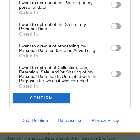
I want to opt-out of the Sharing of my
personal data.
Opted In
I want to opt-out of the Sale of my
Personal Data.
Opted In
Το κάστρο Μυκόνου
I want to opt-out of processing my
Personal Data for Targeted Advertising.
Opted In
Όλες οι πληροφορίες, προερχόμενες κυρίως
I want to opt-out of Collection, Use,
από ξένες πηγές, λένε, ότι η Μαντώ ήταν μία
Retention, Sale, and/or Sharing of my
Personal Data that Is Unrelated with the
πολύ όμορφη κοπέλα, μορφωμένη και
Purposes for which it was collected.
Opted In
επηρεασμένη, όπως και οι γονείς της από τον
Διαφωτισμό
, πολύγλωσση αφού γνώριζε
CONFIRM
καλά, εκτός από τα ελληνικά, γαλλικά, ιταλικά
και τουρκικά και προφανώς επαναστάτρια. Η
Data Deletion
Data Access
Privacy Policy
θέση της γυναίκας την εποχή εκείνη μπορεί να
ήταν στο σπίτι, με σύζυγο ή χωρίς, για την ίδια
όμως, το μοντέλο αυτό δεν αποτελούσε