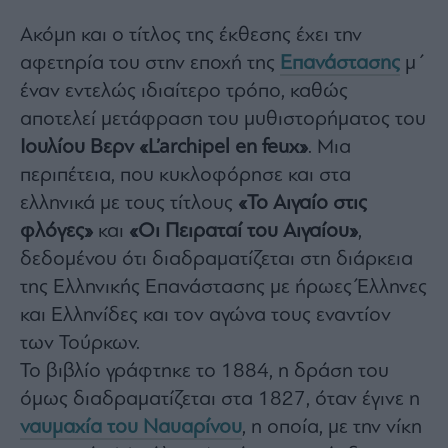
agree
to
Ακόμη και ο τίτλος της έκθεσης έχει την
our
Terms
and
αφετηρία του στην εποχή της
Επανάστασης
μ΄
Privacy
Notice.
έναν εντελώς ιδιαίτερο τρόπο, καθώς
You
can
αποτελεί μετάφραση του μυθιστορήματος του
opt
out
at
Ιουλίου Βερν
«L’archipel en feux»
. Μια
any
time.
περιπέτεια, που κυκλοφόρησε και στα
This
site
ελληνικά με τους τίτλους
«Το Αιγαίο στις
is
protected
by
φλόγες»
και
«Οι Πειραταί του Αιγαίου»
,
reCAPTCHA
and
δεδομένου ότι διαδραματίζεται στη διάρκεια
the
Google
της Ελληνικής Επανάστασης με ήρωες Έλληνες
Privacy
Policy
and
και Ελληνίδες και τον αγώνα τους εναντίον
Terms
of
των Τούρκων.
Service
apply.
Το βιβλίο γράφτηκε το 1884, η δράση του
όμως διαδραματίζεται στα 1827, όταν έγινε η
ότητα
ναυμαχία του Ναυαρίνου
, η οποία, με την νίκη
ι
ίες