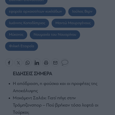
ελληνική επανάσταση
εφορεία αρχαιοτήτων κυκλάδων
Ιούλιος Βερν
Ιωάννης Καποδίστριας
Μαντώ Μαυρογένους
Μύκονος
Ναυμαχία του Ναυαρίνου
Φιλική Εταιρεία
ΕΙΔΗΣΕΙΣ ΣΗΜΕΡΑ
Η απόδραση, η φούσκα και οι προφήτες της
Αποκάλυψης
Μοχάμεντ Σαλάχ: Γιατί πήγε στην
Τράμπζονσπορ – Πού βρήκαν τόσα λεφτά οι
Τούρκοι;