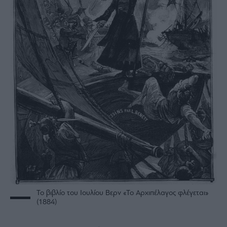
Το βιβλίο του Ιουλίου Βερν «Το Αρχιπέλαγος φλέγεται»
(1884)