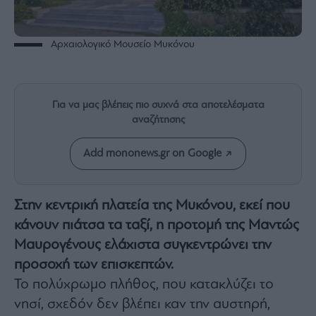
Rumors
ESG
Today
Αρχαιολογικό Μουσείο Μυκόνου
Mononews2030
Άρθρα
Συνεντεύξεις
Για να μας βλέπεις πιο συχνά στα αποτελέσματα
αναζήτησης
Add mononews.gr on Google
Les
Στην κεντρική πλατεία της Μυκόνου, εκεί που
Bons
Vivants
κάνουν πιάτσα τα ταξί, η προτομή της Μαντώς
Auto
Μαυρογένους ελάχιστα συγκεντρώνει την
Life
προσοχή των επισκεπτών.
&
Το πολύχρωμο πλήθος, που κατακλύζει το
Style
νησί, σχεδόν δεν βλέπει καν την αυστηρή,
Υγεία