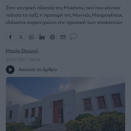
Bloomberg
Στην κεντρική πλατεία της Μυκόνου, εκεί που κάνουν
πιάτσα τα ταξί, η προτομή της Μαντώς Μαυρογένους
Financial
Times
ελάχιστα συγκεντρώνει την προσοχή των επισκεπτών
The
Μαρία Θερμού
Wiseman
30.07.2021 | 08:53
Room
301
Ακούστε το άρθρο
My
Story
Media
Winners
&
Losers
Επι-
θετικά