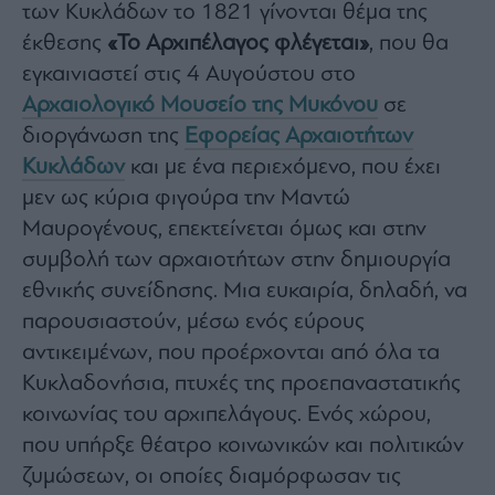
Buy-
των Κυκλάδων το 1821 γίνονται θέμα της
Hold-
έκθεσης
«Το Αρχιπέλαγος φλέγεται»
, που θα
Sell
εγκαινιαστεί στις 4 Αυγούστου στο
The
Value
Αρχαιολογικό Μουσείο της Μυκόνου
σε
Investor
διοργάνωση της
Εφορείας Αρχαιοτήτων
Crypto
Κυκλάδων
και με ένα περιεχόμενο, που έχει
Χρηματιστηριακές
μεν ως κύρια φιγούρα την Μαντώ
Ανακοινώσεις
Μαυρογένους, επεκτείνεται όμως και στην
συμβολή των αρχαιοτήτων στην δημιουργία
Creative
εθνικής συνείδησης. Μια ευκαιρία, δηλαδή, να
Content
παρουσιαστούν, μέσω ενός εύρους
Branded
αντικειμένων, που προέρχονται από όλα τα
Content
Κυκλαδονήσια, πτυχές της προεπαναστατικής
Reports
&
κοινωνίας του αρχιπελάγους. Ενός χώρου,
Branded
που υπήρξε θέατρο κοινωνικών και πολιτικών
Content
Calendar
ζυμώσεων, οι οποίες διαμόρφωσαν τις