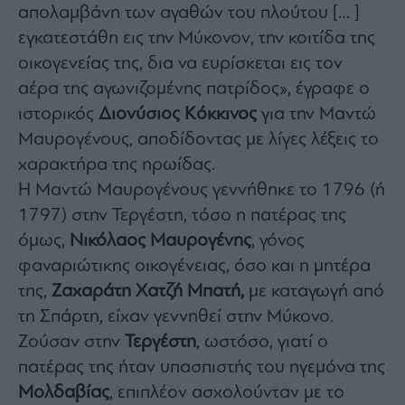
απολαμβάνη των αγαθών του πλούτου [… ]
εγκατεστάθη εις την Μύκονον, την κοιτίδα της
οικογενείας της, δια να ευρίσκεται εις τον
αέρα της αγωνιζομένης πατρίδος», έγραφε ο
ιστορικός
Διονύσιος Κόκκινος
για την Μαντώ
Μαυρογένους, αποδίδοντας με λίγες λέξεις το
χαρακτήρα της ηρωίδας.
Η Μαντώ Μαυρογένους γεννήθηκε το 1796 (ή
1797) στην Τεργέστη, τόσο η πατέρας της
όμως,
Νικόλαος Μαυρογένης
, γόνος
φαναριώτικης οικογένειας, όσο και η μητέρα
της,
Ζαχαράτη Χατζή
Μπατή,
με καταγωγή από
τη Σπάρτη, είχαν γεννηθεί στην Μύκονο.
Ζούσαν στην
Τεργέστη
, ωστόσο, γιατί ο
πατέρας της ήταν υπασπιστής του ηγεμόνα της
Μολδαβίας
, επιπλέον ασχολούνταν με το