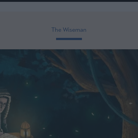
ου
r
The Wiseman
ail,
s and
n opt
te is
CHA
acy
rvice