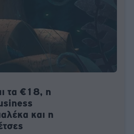
ι τα €18, η
usiness
αλέκα και η
έτσες