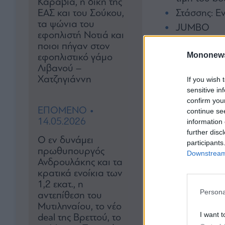
Καραβία, η δίκη της
ΕΑΣ και του Σούκου,
Στάσσης: Εν
τα ψώνια του
JUMBO
εφοπλιστή Νοτιά και
Ideal: Μηχ
ποιοι πήγαν στον
Mononew
Παπακωνστ
εφοπλιστικό γάμο
Λιβανού –
Trastor: Κ
Χατζηγιάννη
If you wish 
Γιατί μπήκα
sensitive in
Πώς θα επα
confirm you
ΕΠΟΜΕΝΟ •
continue se
Μπήτρος
14.05.2026
information 
Γιατί πήγε 
further disc
Ο εν δυνάμει
participants
«Επέλαση» 
πρωθυπουργός
Downstream 
Ο Γιάννης Κ
Ανδρουλάκης και τα
Γιάννη Πα
κρατικά ενοίκια των
1,2 εκατ., η
Πέτρος Παππ
Persona
αντεπίθεση του
Εθνική
Μυτιληναίου, το νέο
I want t
Η νέα δωρε
deal της Βρεττού, το