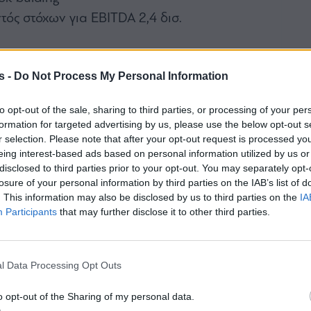
τός στόχων για EBITDA 2,4 δισ.
ανή χρήματος με σφραγίδα Λάμπρου
s -
Do Not Process My Personal Information
αντίνου
αλύφθηκε η ΑΜΚ των 150 εκατ.
to opt-out of the sale, sharing to third parties, or processing of your per
ν στην Alterlife Μαρινάκης και Κομινάκης
formation for targeted advertising by us, please use the below opt-out s
νέλθουν στο ταμπλό Yalco, Δούρος και
r selection. Please note that after your opt-out request is processed y
eing interest-based ads based on personal information utilized by us or
disclosed to third parties prior to your opt-out. You may separately opt-
η Βρεττού στο Ρέθυμνο
losure of your personal information by third parties on the IAB’s list of
. This information may also be disclosed by us to third parties on the
IA
στην Αθήνα 35 εταιρειών από το Ισραήλ
Participants
that may further disclose it to other third parties.
ούστας μπαίνει με 50 εκατ. ευρώ στην Yoda του
παλέκα
άς (Star Bulk): Δάνειο 80 εκατ. δολ. από την
l Data Processing Opt Outs
o opt-out of the Sharing of my personal data.
ά 1 εκατ. ευρώ του Πάνου Λασκαρίδη στη