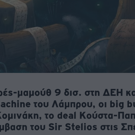
ές-μαμούθ 9 δισ. στη ΔΕΗ κα
achine του Λάμπρου, οι big b
ομινάκη, το deal Κούστα-Παπ
μβαση του Sir Stelios στις Σπ