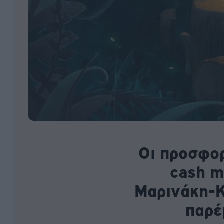
Οι προσφορ
cash m
Μαρινάκη-Κ
παρέ