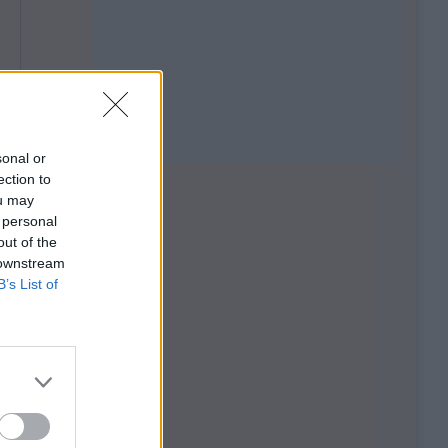
sonal or
ection to
ou may
 personal
out of the
 downstream
B’s List of