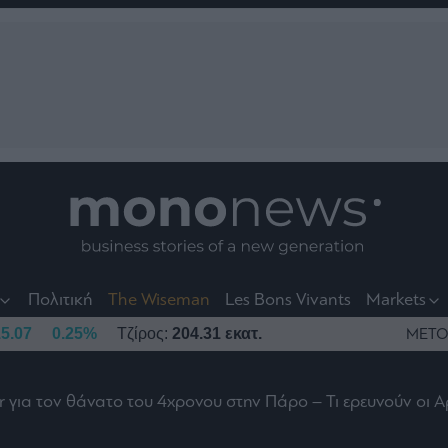
nt
t
t
Πολιτική
The Wiseman
Les Bons Vivants
Markets
5.07
0.25%
Τζίρος:
204.31 εκατ.
ΜΕΤΟ
r για τον θάνατο του 4χρονου στην Πάρο – Τι ερευνούν οι Α
το