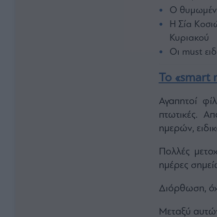
Ο θυμωμένος
Η Σία Κοσι
Κυριακού
Οι must ειδ
To «smart
Αγαπητοί φί
πτωτικές. Α
ημερών, ειδικ
Πολλές μετοχ
ημέρες σημεί
Διόρθωση, όχ
Μεταξύ αυτώ