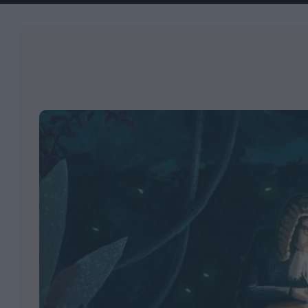
Fashion
Κοινωνία
Rumors
Ανακοινώσεις
Newsletter τ
&
mononews.g
Art
Law
ESG
Today
Watches
ΕΓΓΡΑΦΗ
Bloomberg
Mononews2030
Yachts
By submitting your em
Financial
you agree to our Term
Times
Άρθρα
Privacy Notice. You ca
Table
out at any time. This si
For
protected by reCAPT
and the Google Priv
Συνεντεύξεις
Two
Policy and Terms of Se
apply.
Ταυτότητα
Οι
2024
Αξίες
mononews.gr
μας
All rights
Όροι
reserved
Χρήσης