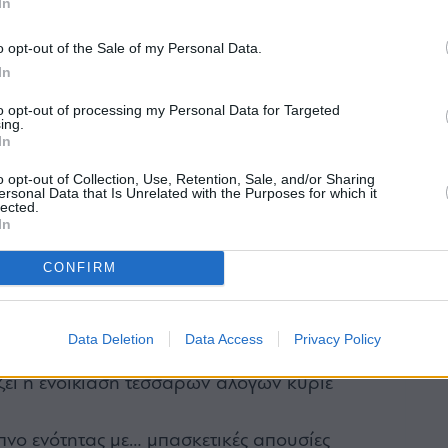
In
μητέρας του
 νέες συμφωνίες του Τσακαλώτου
o opt-out of the Sale of my Personal Data.
τα για Πιερρακάκη
In
ίας – ΓΕΚ ΤΕΡΝΑ: Πρώτες άδειες στην
to opt-out of processing my Personal Data for Targeted
ing.
In
στροφή στην ποντοπόρο με νέα εταιρεία
o opt-out of Collection, Use, Retention, Sale, and/or Sharing
ο» Παπασταύρου με εθνικό αποτύπωμα
ersonal Data that Is Unrelated with the Purposes for which it
lected.
ενέργειας επιτίθενται για τους έξυπνους
In
ι» πίσω από τον ΕΣΠΕΝ…
CONFIRM
 απάντηση του Τάσου Μάνου
 του Sir Stelios για τις Σπέτσες
Data Deletion
Data Access
Privacy Policy
 παραγωγής της Γείτονα με τη Δάρρα
ζει η ενοικίαση τεσσάρων αλόγων κύριε
ίπνο ενότητας με… μπασκετικές απουσίες