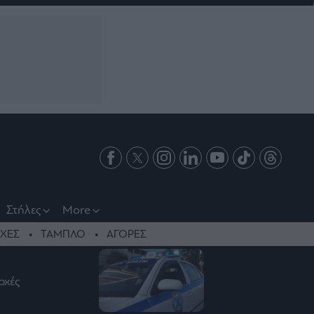
Στήλες
More
ΧΕΣ
ΤΑΜΠΛΟ
ΑΓΟΡΕΣ
ρχές