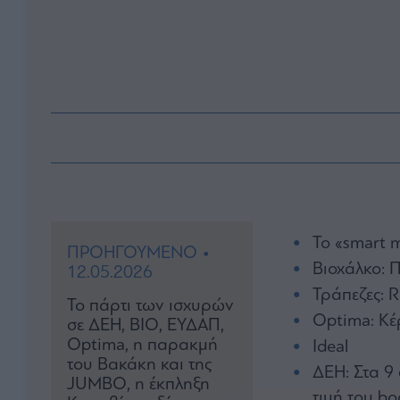
To «smart 
ΠΡΟΗΓΟΥΜΕΝΟ •
Βιοχάλκο: 
12.05.2026
Τράπεζες: Ri
Το πάρτι των ισχυρών
Optima: Κέρ
σε ΔΕΗ, ΒΙΟ, ΕΥΔΑΠ,
Optima, η παρακμή
Ideal
του Βακάκη και της
ΔΕΗ: Στα 9
JUMBO, η έκπληξη
τιμή του bo