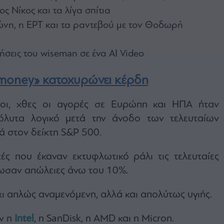
 Νίκος και τα λίγα σπίτια
ώνη, η ΕΡΤ και τα ραντεβού με τον Θοδωρή
ήσεις του wiseman σε ένα ΑΙ Video
 money» κατοχυρώνει
κέρδη
λοι, χθες οι αγορές σε Ευρώπη και ΗΠΑ ήταν
πόλυτα λογικό μετά την άνοδο των τελευταίων
ά στον δείκτη S&P 500.
ές που έκαναν εκτυφλωτικό ράλι τις τελευταίες
ωσαν απώλειες άνω του 10%.
ι απλώς αναμενόμενη, αλλά και απολύτως υγιής.
ν η
Intel
, η SanDisk, η AMD και η Micron.