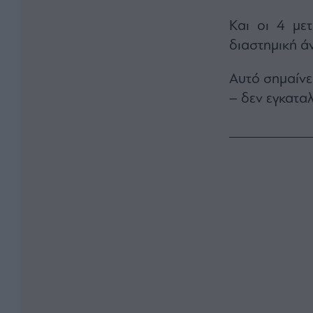
Και οι 4 μετ
διαστημική ά
Αυτό σημαίνε
– δεν εγκαταλε