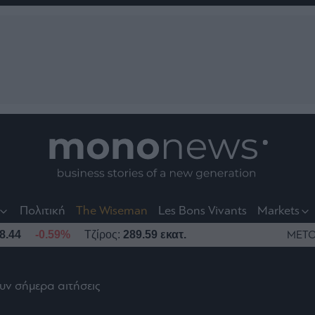
nt
t
t
Πολιτική
The Wiseman
Les Bons Vivants
Markets
8.44
-0.59%
Τζίρος:
289.59 εκατ.
ΜΕΤΟ
ν σήμερα αιτήσεις
το