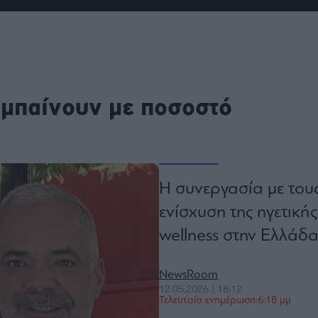
ου
r
ail,
 μπαίνουν με ποσοστό
s and
n opt
te is
CHA
acy
rvice
Η συνεργασία με του
ενίσχυση της ηγετική
wellness στην Ελλάδα
NewsRoom
12.05.2026 | 18:12
Τελευταία ενημέρωση:6:18 μμ