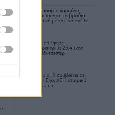
Για ποιον χτυπάει η καμπάνα,
ποιοι δεν κοιμούνται τα βράδια
και ποια μετοχή μπορεί να ανέβει
100%
λή
06.08.2026
Η απαγόρευση έφερε…
ω
συμφωνία-ρεκόρ με 23,4 εκατ.
λο
ευρώ στη Μάντσεστερ
Γιουνάιτεντ
06.08.2026
Χρηματιστήριο: Τι συμβαίνει σε
s
Metlen, Αlter Ego, ΔΕΗ, ιστορικό
υψηλό η Optima
06.08.2026
αι