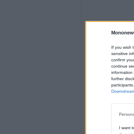
Mononew
If you wish 
sensitive in
confirm you
continue se
information 
further disc
participants
Downstream 
Persona
I want t