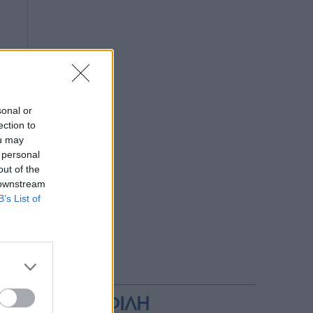
sonal or
ection to
ou may
 personal
out of the
 downstream
B’s List of
ΔΗΜΟΦΙΛΗ