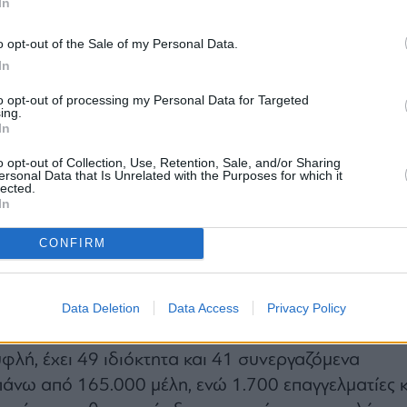
In
o opt-out of the Sale of my Personal Data.
In
μαντικό βήμα στη μεταμόρφωση της ALTERLIFE που
to opt-out of processing my Personal Data for Targeted
είσοδο της Highwire Investments (των Νάσου Ζαρκα
ing.
In
πουλου) τον Ιούλιο του 2024. Από τότε, η εταιρεία
μεγάλα υπερσύγχρονα γυμναστήρια επενδύοντας άν
o opt-out of Collection, Use, Retention, Sale, and/or Sharing
ersonal Data that Is Unrelated with the Purposes for which it
έχει μεταμορφώσει ριζικά το λειτουργικό της μοντέ
lected.
In
μεγαλύτερα γυμναστήριά της σε ιδιόκτητα, και έχει
ικά στη διοικητική ομάδα και το ευρύτερο
CONFIRM
ικό της, παραμένοντας απόλυτα προσηλωμένη στο
ει υψηλής ποιότητας υπηρεσίες fitness και wellnes
ληνα, σε ένα σύγχρονο και φιλικό περιβάλλον.
Data Deletion
Data Access
Privacy Policy
FE, που ιδρύθηκε από τον Δημήτρη και τον
λή, έχει 49 ιδιόκτητα και 41 συνεργαζόμενα
πάνω από 165.000 μέλη, ενώ 1.700 επαγγελματίες κ