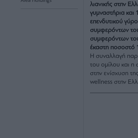
Alea Holdings
λιανικής στην Ελ
γυμναστήρια και 
επενδυτικού γύρο
συμφερόντων του 
συμφερόντων του
έκαστη ποσοστό 1
Η συναλλαγή παρέ
του ομίλου και η
στην ενίσχυση τη
wellness στην Ελ