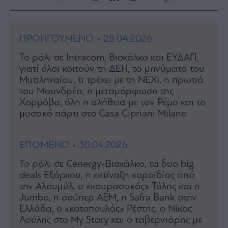
Rumors
ESG
Today
ΠΡΟΗΓΟΥΜΕΝΟ • 28.04.2026
Mononews2030
Το ράλι σε Intracom, Βιοχάλκο και ΕΥΔΑΠ,
Άρθρα
γιατί όλοι κοιτούν τη ΔΕΗ, τα μηνύματα του
Συνεντεύξεις
Μυτιληναίου, τι τρέχει με τη NEXI, η πρωτιά
του Μουνδρέα, η μεταμόρφωση της
Χορμόβα, όλη η αλήθεια με τον Ρέμο και το
μυστικό πάρτι στο Casa Cipriani Milano
Les
ΕΠΟΜΕΝΟ • 30.04.2026
Bons
Vivants
Το ράλι σε Cenergy-Βιοχάλκο, τα δυο big
deals Εξάρχου, η εκτίναξη κοροϊδίας από
Auto
την Αλουμύλ, ο «κουραστικός» Τόλης και η
Life
Jumbo, η σούπερ ΑΕΜ, η Safra Bank στην
&
Ελλάδα, o «κοτοπουλάς» Ρέστης, ο Νίκος
Style
Λούλης στο My Story και ο ταβερνιάρης με
Υγεία