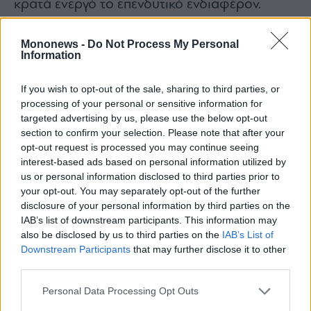
κρατά ενεργό το επενδυτικό ενδιαφέρον.
Απολύτως φυσιολογική και η υποχώρηση της
Mononews -
Do Not Process My Personal
Information
Intralot
, μετά την ανοδική κίνηση από το 1
ευρώ έως τα 1,15 ευρώ.
If you wish to opt-out of the sale, sharing to third parties, or
processing of your personal or sensitive information for
targeted advertising by us, please use the below opt-out
section to confirm your selection. Please note that after your
opt-out request is processed you may continue seeing
interest-based ads based on personal information utilized by
us or personal information disclosed to third parties prior to
your opt-out. You may separately opt-out of the further
disclosure of your personal information by third parties on the
IAB’s list of downstream participants. This information may
also be disclosed by us to third parties on the
IAB’s List of
Downstream Participants
that may further disclose it to other
third parties.
Personal Data Processing Opt Outs