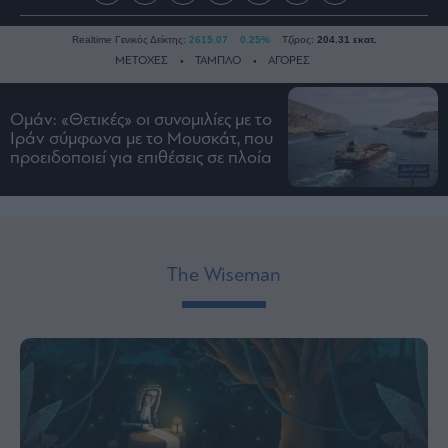
Realtime Γενικός Δείκτης:
2615.07
0.25%
Τζίρος:
204.31 εκατ.
ΜΕΤΟΧΕΣ
ΤΑΜΠΛΟ
ΑΓΟΡΕΣ
Ομάν: «Θετικές» οι συνομιλίες με το
Ειδήσεις
Ιράν σύμφωνα με το Μουσκάτ, που
προειδοποιεί για επιθέσεις σε πλοία
Οικονομία
Business
Τράπεζες
Ναυτιλία
The Wiseman
Real
Estate
Ενέργεια
Πολιτική
Πολιτισμός
Κοινωνία
Law