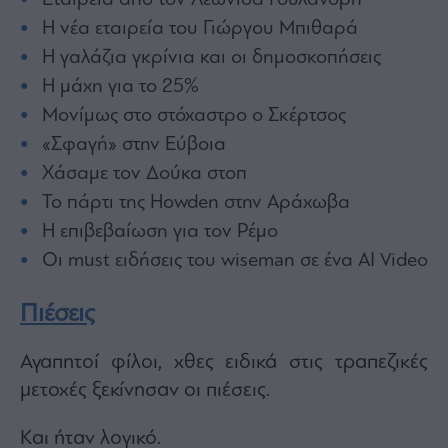
Εταιρεία από τον Λεωνίδα Γουλανδρή
Monocle
Media
Η νέα εταιρεία του Γιώργου Μπιθαρά
Lab
Η γαλάζια γκρίνια και οι δημοσκοπήσεις
Η μάχη για το 25%
Μονίμως στο στόχαστρο ο Σκέρτσος
Mononews100
«Σφαγή» στην Εύβοια
Χάσαμε τον Δούκα στοπ
Το πάρτι της Howden στην Αράχωβα
Εγγραφείτε
Η επιβεβαίωση για τον Ρέμο
στο
Newsletter
Οι must ειδήσεις του wiseman σε ένα AI Video
του
mononews.gr
Πιέσεις
Αγαπητοί φίλοι, χθες ειδικά στις τραπεζικές
μετοχές ξεκίνησαν οι πιέσεις.
By
submitting
your
Και ήταν λογικό.
email,
you