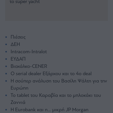
το super yacht
Architecture
&
Design
Fashion
&
Art
Πιέσεις
Watches
ΔΕΗ
Yachts
Intracom-Intralot
Table
For
ΕΥΔΑΠ
Two
Βιοχάλκο-CENER
Ο serial dealer Εξάρχου και το 4ο deal
Η σούπερ ανάλυση του Βασίλη Ψάλτη για την
Μετοχές
Ευρώπη
Αγορές
To tablet του Καραβία και το μπλοκάκι του
Ζαννιά
Trader's
book
Η Eurobank και η… μικρή JP Morgan