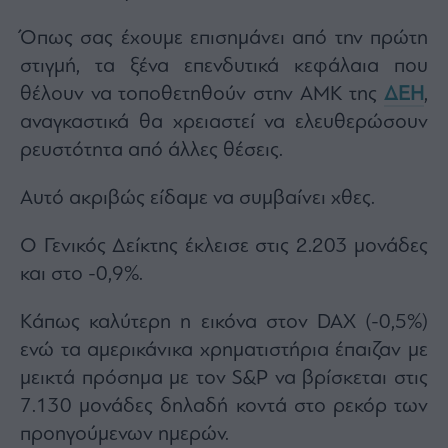
agree
to
Όπως σας έχουμε επισημάνει από την πρώτη
our
Terms
and
στιγμή, τα ξένα επενδυτικά κεφάλαια που
Privacy
Notice.
θέλουν να τοποθετηθούν στην ΑΜΚ της
ΔΕΗ
,
You
can
αναγκαστικά θα χρειαστεί να ελευθερώσουν
opt
out
at
ρευστότητα από άλλες θέσεις.
any
time.
This
site
Αυτό ακριβώς είδαμε να συμβαίνει χθες.
is
protected
by
reCAPTCHA
O Γενικός Δείκτης έκλεισε στις 2.203 μονάδες
and
the
και στο -0,9%.
Google
Privacy
Policy
and
Κάπως καλύτερη η εικόνα στον DAX (-0,5%)
Terms
of
ενώ τα αμερικάνικα χρηματιστήρια έπαιζαν με
Service
apply.
μεικτά πρόσημα με τον S&P να βρίσκεται στις
7.130 μονάδες δηλαδή κοντά στο ρεκόρ των
ότητα
ι
προηγούμενων ημερών.
ίες