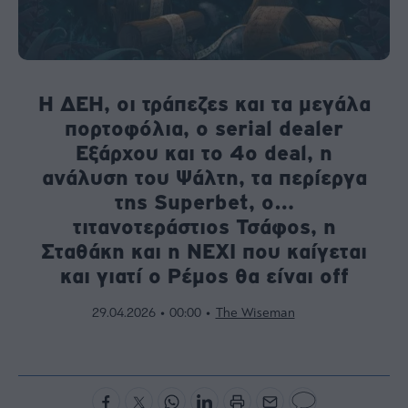
Bloomberg
Financial
Times
Η ΔΕΗ, οι τράπεζες και τα μεγάλα
πορτοφόλια, o serial dealer
Εξάρχου και το 4o deal, η
The
ανάλυση του Ψάλτη, τα περίεργα
Wiseman
της Superbet, ο…
Room
301
τιτανοτεράστιος Τσάφος, η
My
Σταθάκη και η NEXI που καίγεται
Story
και γιατί ο Ρέμος θα είναι off
Media
Winners
29.04.2026 • 00:00 •
The Wiseman
&
Losers
Επι-
θετικά