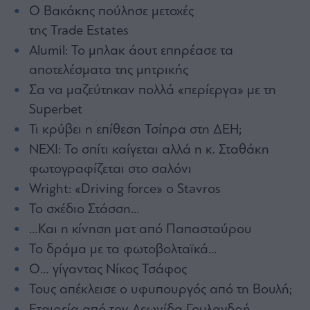
Buy-
O Βακάκης πούλησε μετοχές
Hold-
της Trade Estates
Sell
Alumil: Το μπλακ άουτ επηρέασε τα
The
Value
αποτελέσματα της μητρικής
Investor
Σα να μαζεύτηκαν πολλά «περίεργα» με τη
Crypto
Superbet
Χρηματιστηριακές
Τι κρύβει η επίθεση Τσίπρα στη ΔΕΗ;
Ανακοινώσεις
ΝΕΧΙ: Το σπίτι καίγεται αλλά η κ. Σταθάκη
φωτογραφίζεται στο σαλόνι
Creative
Content
Wright: «Driving force» ο Stavros
Το σχέδιο Στάσση…
Branded
Content
…Και η κίνηση ματ από Παπασταύρου
Reports
Το δράμα με τα φωτοβολταϊκά…
&
Branded
Ο… γίγαντας Νίκος Τσάφος
Content
Τους απέκλεισε ο υφυπουργός από τη Βουλή;
Calendar