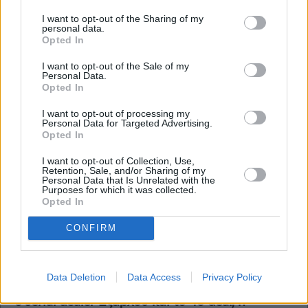
The Wiseman
I want to opt-out of the Sharing of my
Το πάρτι των μετοχών και η αστυνομία, το
personal data.
μυστικό του Στάσση και της ΔΕΗ, τα χρόνια
Opted In
πολλά του Τόλη και οι φέτες Σβαν, οι κρίσιμες
ώρες για Παπανδρέου-Μουζάκη-Θάνου, το
I want to opt-out of the Sale of my
transformation της Metlen, ποιοι είναι έξαλλοι με
Personal Data.
Opted In
τον Τσάφο, και η χαρισματική εγγονή του
Προκοπίου
I want to opt-out of processing my
Personal Data for Targeted Advertising.
Opted In
I want to opt-out of Collection, Use,
Retention, Sale, and/or Sharing of my
Personal Data that Is Unrelated with the
Purposes for which it was collected.
Opted In
CONFIRM
The Wiseman
Data Deletion
Data Access
Privacy Policy
Η ΔΕΗ, οι τράπεζες και τα μεγάλα πορτοφόλια,
o serial dealer Εξάρχου και το 4o deal, η