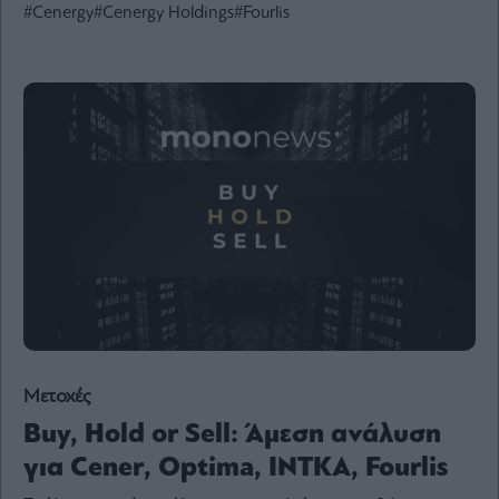
#Cenergy
#Cenergy Holdings
#Fourlis
Ενέργεια
Πολιτική
Πολιτισμός
Κοινωνία
Law
Bloomberg
Financial
Times
The
Wiseman
Μετοχές
Room
301
Buy, Hold or Sell: Άμεση ανάλυση
My
για Cener, Optima, INTKA, Fourlis
Story