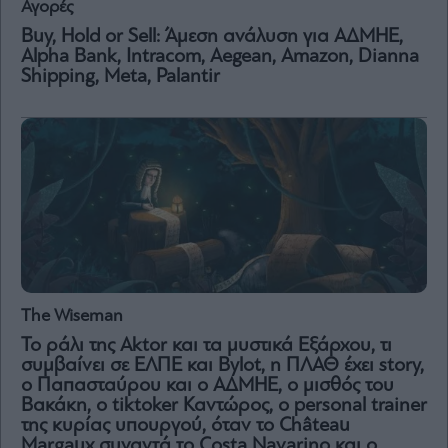
Αγορές
Vivants
Buy, Hold or Sell: Άμεση ανάλυση για ΑΔΜΗΕ,
Auto
Αlpha Bank, Intracom, Aegean, Amazon, Dianna
Life
Shipping, Meta, Palantir
&
Style
Υγεία
Architecture
&
Design
Fashion
&
Art
Watches
The Wiseman
Yachts
Το ράλι της Aktor και τα μυστικά Εξάρχου, τι
Table
συμβαίνει σε ΕΛΠΕ και Bylot, η ΠΛΑΘ έχει story,
For
ο Παπασταύρου και ο ΑΔΜΗΕ, ο μισθός του
Two
Βακάκη, ο tiktoker Καντώρος, ο personal trainer
της κυρίας υπουργού, όταν το Château
Margaux συναντά το Costa Navarino και ο