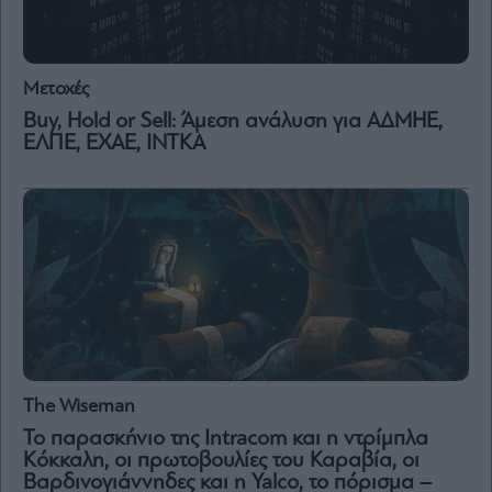
and
Terms
of
Service
apply.
Μετοχές
Buy, Hold or Sell: Άμεση ανάλυση για ΑΔΜΗΕ,
ότητα
ι
ΕΛΠΕ, ΕΧΑΕ, ΙΝΤΚΑ
ίες
ας
οι
ήσης
4
news.gr
ghts
rved
The Wiseman
Το παρασκήνιο της Intracom και η ντρίμπλα
Κόκκαλη, οι πρωτοβουλίες του Καραβία, οι
Βαρδινογιάννηδες και η Yalco, το πόρισμα –