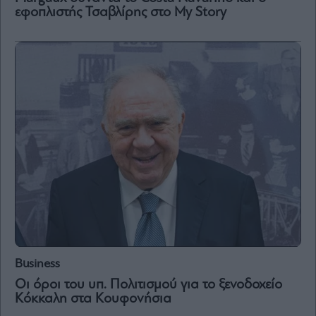
εφοπλιστής Τσαβλίρης στο My Story
Μετοχές
Αγορές
Trader's
book
Buy-
Hold-
Sell
The
Value
Investor
Crypto
Χρηματιστηριακές
Ανακοινώσεις
Business
Creative
Οι όροι του υπ. Πολιτισμού για το ξενοδοχείο
Content
Κόκκαλη στα Κουφονήσια
Branded