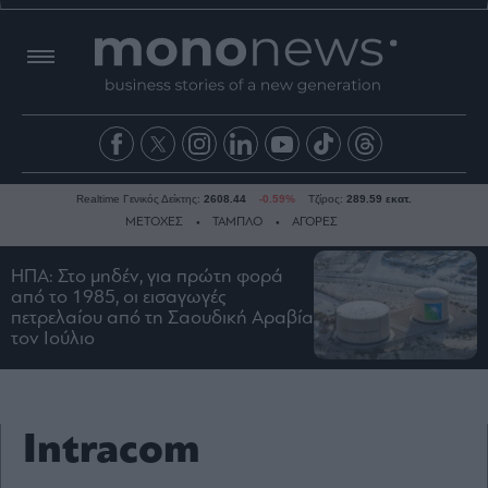
Realtime Γενικός Δείκτης:
2608.44
-0.59%
Τζίρος:
289.59 εκατ.
ΜΕΤΟΧΕΣ
ΤΑΜΠΛΟ
ΑΓΟΡΕΣ
ΗΠΑ: Στο μηδέν, για πρώτη φορά
από το 1985, οι εισαγωγές
Ειδήσεις
πετρελαίου από τη Σαουδική Αραβία
Οικονομία
τον Ιούλιο
Business
Τράπεζες
Ναυτιλία
Intracom
Real
Estate