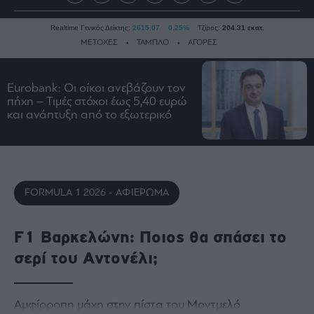
Realtime Γενικός Δείκτης:
2615.07
0.25%
Τζίρος:
204.31 εκατ.
ΜΕΤΟΧΕΣ
ΤΑΜΠΛΟ
ΑΓΟΡΕΣ
Eurobank: Οι οίκοι ανεβάζουν τον
Ειδήσεις
πήχη – Τιμές στόχοι έως 5,40 ευρώ
και ανάπτυξη από το εξωτερικό
Οικονομία
Business
Τράπεζες
Ναυτιλία
FORMULA 1 2026 - ΑΦΙΕΡΩΜΑ
Real
Estate
Ενέργεια
F1 Βαρκελώνη: Ποιος θα σπάσει το
Πολιτική
σερί του Αντονέλι;
Πολιτισμός
Κοινωνία
Αμφίρροπη μάχη στην πίστα του Μοντμελό
Law