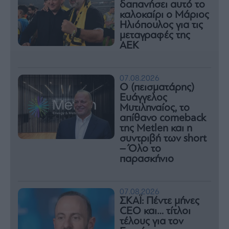
δαπανήσει αυτό το
καλοκαίρι ο Μάριος
Ηλιόπουλος για τις
μεταγραφές της
ΑΕΚ
07.08.2026
Ο (πεισματάρης)
Ευάγγελος
Μυτιληναίος, το
απίθανο comeback
της Μetlen και η
συντριβή των short
– Όλο το
παρασκήνιο
07.08.2026
ΣΚΑΪ: Πέντε μήνες
CEO και… τίτλοι
τέλους για τον