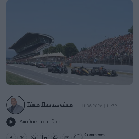
Bloomberg
Financial
Times
The
Wiseman
Room
301
My
Story
Media
Τάκης Πουρναράκης
11.06.2026 | 11:39
Winners
&
Losers
Ακούστε το άρθρο
Επι-
θετικά
Comments