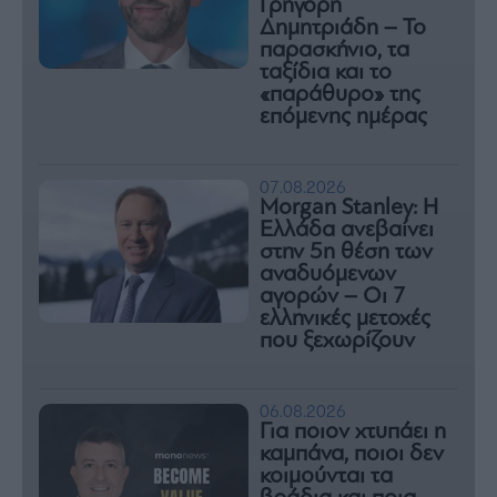
Γρηγόρη
Δημητριάδη – Το
παρασκήνιο, τα
ταξίδια και το
«παράθυρο» της
επόμενης ημέρας
07.08.2026
Morgan Stanley: Η
Ελλάδα ανεβαίνει
στην 5η θέση των
αναδυόμενων
αγορών – Οι 7
ελληνικές μετοχές
που ξεχωρίζουν
06.08.2026
Για ποιον χτυπάει η
καμπάνα, ποιοι δεν
κοιμούνται τα