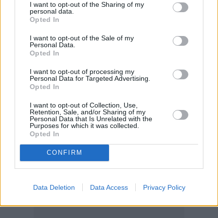
I want to opt-out of the Sharing of my
personal data.
Opted In
η
Το Grand Prix στην Ισπανία πραγματοποιείται για 56
φορά
ως γύρος του Παγκοσμίου Πρωταθλήματος της Formula 1.
I want to opt-out of the Sale of my
Μέχρι σήμερα, ο αγώνας έχει διεξαχθεί σε πέντε
Personal Data.
διαφορετικές πίστες από την πρώτη του διοργάνωση το
Opted In
1951: δύο φορές στο Pedralbes, τέσσερις φορές στο
Montjuïc Park, πέντε στο Jerez de la Frontera, εννέα στο
I want to opt-out of processing my
Jarama και τριάντα πέντε στη Βαρκελώνη. Δύο οδηγοί
Personal Data for Targeted Advertising.
ισοβαθμούν στην κορυφή με τον μεγαλύτερο αριθμό νικών
Opted In
στο ισπανικό Grand Prix: ο Σουμάχερ και ο Χάμιλτον,
αμφότεροι με έξι νίκες, δύο περισσότερες από τον
I want to opt-out of Collection, Use,
Φερστάπεν, ο οποίος βρίσκεται στις τέσσερις. Η Ferrari είναι
Retention, Sale, and/or Sharing of my
ο πιο επιτυχημένος κατασκευαστής με 12 νίκες και
Personal Data that Is Unrelated with the
ακολουθεί η McLaren με εννέα.
Purposes for which it was collected.
Opted In
CONFIRM
Data Deletion
Data Access
Privacy Policy