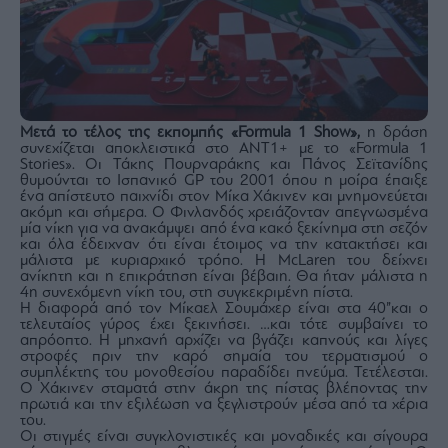
Μετά το τέλος της εκπομπής «Formula 1 Show»,
η δράση
συνεχίζεται αποκλειστικά στο ΑΝΤ1+ με το «Formula 1
Stories». Οι Τάκης Πουρναράκης και Πάνος Σεϊτανίδης
θυμούνται το Ισπανικό GP του 2001 όπου η μοίρα έπαιξε
ένα απίστευτο παιχνίδι στον Μίκα Χάκινεν και μνημονεύεται
ακόμη και σήμερα. Ο Φινλανδός χρειάζονταν απεγνωσμένα
μία νίκη για να ανακάμψει από ένα κακό ξεκίνημα στη σεζόν
και όλα έδειχναν ότι είναι έτοιμος να την κατακτήσει και
μάλιστα με κυριαρχικό τρόπο. Η McLaren του δείχνει
ανίκητη και η επικράτηση είναι βέβαιη. Θα ήταν μάλιστα η
4η συνεχόμενη νίκη του, στη συγκεκριμένη πίστα.
Η διαφορά από τον Μίκαελ Σουμάχερ είναι στα 40”και ο
τελευταίος γύρος έχει ξεκινήσει. …και τότε συμβαίνει το
απρόοπτο. Η μηχανή αρχίζει να βγάζει καπνούς και λίγες
στροφές πριν την καρό σημαία του τερματισμού ο
συμπλέκτης του μονοθεσίου παραδίδει πνεύμα. Τετέλεσται.
Ο Χάκινεν σταματά στην άκρη της πίστας βλέποντας την
πρωτιά και την εξιλέωση να ξεγλιστρούν μέσα από τα χέρια
του.
Οι στιγμές είναι συγκλονιστικές και μοναδικές και σίγουρα