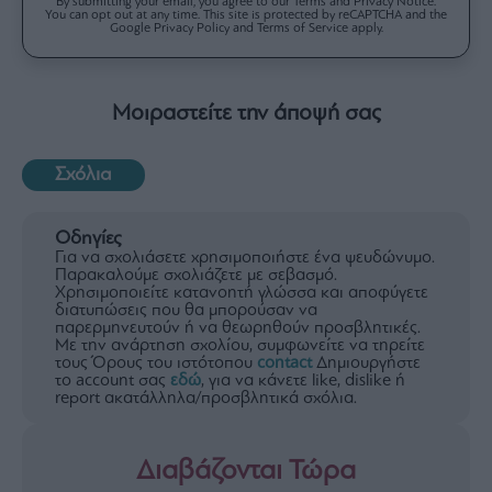
By submitting your email, you agree to our Terms and Privacy Notice.
You can opt out at any time. This site is protected by reCAPTCHA and the
Google Privacy Policy and Terms of Service apply.
Μοιραστείτε την άποψή σας
Σχόλια
Οδηγίες
Για να σχολιάσετε χρησιμοποιήστε ένα ψευδώνυμο.
Παρακαλούμε σχολιάζετε με σεβασμό.
Χρησιμοποιείτε κατανοητή γλώσσα και αποφύγετε
διατυπώσεις που θα μπορούσαν να
παρερμηνευτούν ή να θεωρηθούν προσβλητικές.
Με την ανάρτηση σχολίου, συμφωνείτε να τηρείτε
τους Όρους του ιστότοπου
contact
Δημιουργήστε
το account σας
εδώ
, για να κάνετε like, dislike ή
report ακατάλληλα/προσβλητικά σχόλια.
Διαβάζονται Τώρα