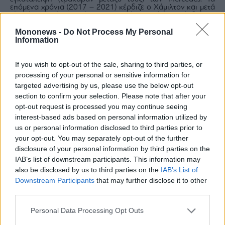
επόμενα χρόνια (2017 – 2021) κέρδιζε ο Χάμιλτον και μετά
είχε ένα σερί 3 νικών, ο Φερστάπεν. Πέρυσι κέρδισε ο
Πιάστρι με τη McLaren. Φέτος όμως τα πράγματα είναι
Mononews -
Do Not Process My Personal
απρόβλεπτα.
Information
Η πίστα της Καταλονίας με μήκος 4.657m και σχήμα σαν
τιμόνι F1 (της McLaren του Μίκα Χάκινεν) είναι γνωστή σε
οδηγούς και ομάδες καθώς πραγματοποιούσαν, εκεί στο
παρελθόν, δοκιμές εξέλιξης. Πιθανόν στις κατατακτήριες
If you wish to opt-out of the sale, sharing to third parties, or
δοκιμές να δούμε το φαινόμενο της ομοιομορφίας δηλαδή
processing of your personal or sensitive information for
τα μονοθέσια μιας ομάδας στην ίδια σειρά εκκίνησης. Αυτό
targeted advertising by us, please use the below opt-out
συμβαίνει γιατί στη συγκεκριμένη πίστα παίζουν κυρίαρχο
section to confirm your selection. Please note that after your
ρόλο τα χαρακτηριστικά των μονοθεσίων, η αεροδυναμική
τους απόδοση και η ισχύς της υβριδικής μηχανής.
opt-out request is processed you may continue seeing
interest-based ads based on personal information utilized by
us or personal information disclosed to third parties prior to
your opt-out. You may separately opt-out of the further
disclosure of your personal information by third parties on the
IAB’s list of downstream participants. This information may
also be disclosed by us to third parties on the
IAB’s List of
Downstream Participants
that may further disclose it to other
third parties.
Personal Data Processing Opt Outs