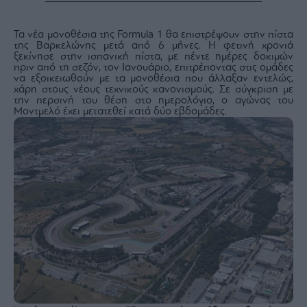
Buy-
Hold-
Sell
Τα νέα μονοθέσια της Formula 1 θα επιστρέψουν στην πίστα
της Βαρκελώνης μετά από 6 μήνες. Η φετινή χρονιά
The
ξεκίνησε στην ισπανική πίστα, με πέντε ημέρες δοκιμών
Value
πριν από τη σεζόν, τον Ιανουάριο, επιτρέποντας στις ομάδες
Investor
να εξοικειωθούν με τα μονοθέσια που άλλαξαν εντελώς,
χάρη στους νέους τεχνικούς κανονισμούς. Σε σύγκριση με
Crypto
την περσινή του θέση στο ημερολόγιο, ο αγώνας του
Μοντμελό έχει μετατεθεί κατά δύο εβδομάδες.
Χρηματιστηριακές
Ανακοινώσεις
Creative
Content
Branded
Content
Reports
&
Branded
Content
Calendar