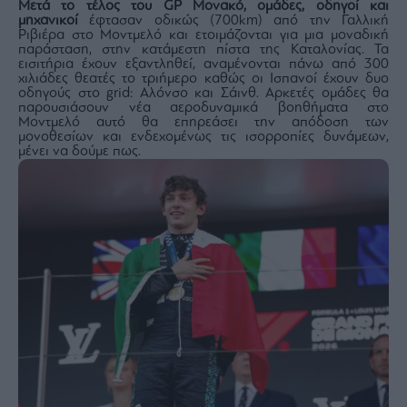
Monocle
Μετά το τέλος του
GP Μονακό,
oμάδες, οδηγοί και
μηχανικοί
έφτασαν οδικώς (700km) από την Γαλλική
Media
Ριβιέρα στο Μοντμελό και ετοιμάζονται για μια μοναδική
Lab
παράσταση, στην κατάμεστη πίστα της Καταλονίας. Τα
εισιτήρια έχουν εξαντληθεί, αναμένονται πάνω από 300
χιλιάδες θεατές το τριήμερο καθώς οι Ισπανοί έχουν δυο
οδηγούς στο grid: Αλόνσο και Σάινθ. Αρκετές ομάδες θα
παρουσιάσουν νέα αεροδυναμικά βοηθήματα στο
Mononews100
Μοντμελό αυτό θα επηρεάσει την απόδοση των
μονοθεσίων και ενδεχομένως τις ισορροπίες δυνάμεων,
μένει να δούμε πως.
Εγγραφείτε
στο
Newsletter
του
mononews.gr
By
submitting
your
email,
you