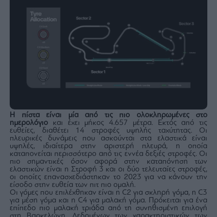
Η πίστα είναι μία από τις πιο ολοκληρωμένες στο
ημερολόγιο
και έχει μήκος 4.657 μέτρα. Εκτός από τις
ευθείες, διαθέτει 14 στροφές υψηλής ταχύτητας. Οι
πλευρικές δυνάμεις που ασκούνται στα ελαστικά είναι
υψηλές, ιδιαίτερα στην αριστερή πλευρά, η οποία
καταπονείται περισσότερο από τις εννέα δεξιές στροφές. Οι
πιο σημαντικές όσον αφορά στην καταπόνηση των
ελαστικών είναι η Στροφή 3 και οι δύο τελευταίες στροφές,
οι οποίες επανασχεδιάστηκαν το 2023 για να κάνουν την
είσοδο στην ευθεία των πιτ πιο ομαλή.
Οι γόμες που επιλέχθηκαν είναι η C2 για σκληρή γόμα, η C3
για μέση γόμα και η C4 για μαλακή γόμα. Πρόκειται για ένα
επίπεδο πιο μαλακή τριάδα από τη συνηθισμένη επιλογή
στη Βαρκελώνη. Δεδομένων των χαρακτηριστικών των