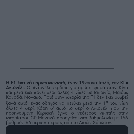
ας
οι
ήσης
4
news.gr
ghts
rved
Η
F1 έχει νέο πρωταγωνιστή, έναν 19χρονο Ιταλό, τον Κίμι
Αντονέλι.
Ο Αντονέλι κέρδισε για πρώτη φορά στην Κίνα
και μετά έχει κάνει σερί άλλες 4 νίκες σε Ιαπωνία, Μαϊάμι,
Καναδά, Μονακό. Ποτέ στην ιστορία της F1 δεν έχει συμβεί
η
ξανά αυτό, ένας οδηγός να πετύχει μετά την 1
του νίκη
άλλες 4 σερί. Χάρη σ’ αυτό το σερί ο Αντονέλι που την
προηγούμενη Κυριακή έγινε ο νεότερος νικητής στην
ιστορία του GP Μονακό, προηγείται στη βαθμολογία με 156
βαθμούς, 66 περισσότερους από το Λιούις Χάμιλτον.