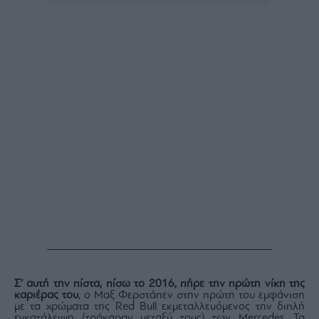
Σ’ αυτή την πίστα, πίσω το 2016, πήρε την πρώτη νίκη της
καριέρας του
, ο Μαξ Φερστάπεν στην πρώτη του εμφάνιση
με τα χρώματα της Red Bull εκμεταλλευόμενος την διπλή
εγκατάλειψη (τράκαραν μεταξύ τους) των Mercedes. Τα