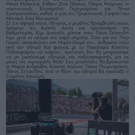
Μάικλ Ντάγκλας, Κάθριν Ζέτα Τζόουνς, Πάτρικ Ντέμπσεϊ, οι
σαγηνευτικές Ελισαμπέτα Γκρεγκοράτσι και Τόνια
Σωτηροπούλου, καθώς ο γιος της Πριγκίπισσας Στεφανί του
Μονακό, Λουί Ντουκρουέ.
Σε ό,τι αφορά στους οδηγούς, ο μεγάλος θριαμβευτής στους
δρόμους της Κυανής Ακτής και πρωτοπόρος της
βαθμολογίας, Κίμι Αντονέλι, μίλησε στον Πάνο Σεϊτανίδη
λίγο μετά το πέσιμο της καρό σημαίας. Όσο για τον Πιερ
Γκασλί, αποκαλύπτει στη Μαρία Θωμά τον… άνθρωπο πίσω
από τον οδηγό! Και φυσικά, με το Παγκόσμιο Κύπελλο
Ποδοσφαίρου να παίρνει… εκκίνηση, δεν θα μπορούσαμε
να μη ρωτήσουμε οδηγούς και ποδοσφαιριστές, για τις
μάχες της στρογγυλής θεάς! Στις μεταδόσεις θα βρίσκονται
οι Μαρία Ανδρεάδη, Κώστας Λεώνης, Τάκης Πουρναράκης,
Πάνος Σεϊτανίδης. Από τη θέση του οδηγού θα σχολιάζει ο
Σταμάτης Κατσίμης.