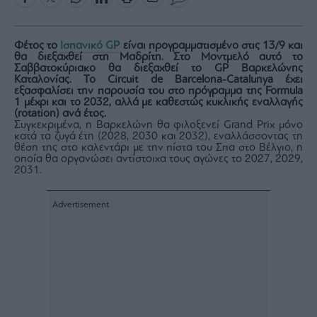
Rumors
ESG
Today
Φέτος το
Ισπανικό GP
είναι προγραμματισμένο στις 13/9 και
θα διεξαχθεί στη Μαδρίτη. Στο Μοντμελό αυτό το
Mononews2030
Σαββατοκύριακο θα διεξαχθεί το GP Βαρκελώνης
Καταλονίας. Το Circuit de Barcelona-Catalunya έχει
Άρθρα
εξασφαλίσει την παρουσία του στο πρόγραμμα της Formula
1 μέχρι και το 2032, αλλά με καθεστώς κυκλικής εναλλαγής
Συνεντεύξεις
(rotation) ανά έτος.
Συγκεκριμένα, η Βαρκελώνη θα φιλοξενεί Grand Prix μόνο
κατά τα ζυγά έτη (2028, 2030 και 2032), εναλλάσσοντας τη
θέση της στο καλεντάρι με την πίστα του Σπα στο Βέλγιο, η
οποία θα οργανώσει αντίστοιχα τους αγώνες το 2027, 2029,
2031.
Les
Bons
Vivants
Auto
Life
&
Style
Υγεία