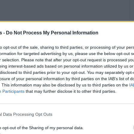
s -
Do Not Process My Personal Information
to opt-out of the sale, sharing to third parties, or processing of your per
 στα 19 του χρόνια στο Μονακό. Όσοι ξέρουν καλά τον
όμη δεν έχουμε δει το πραγματικό του πρόσωπο: «Φοβάται
formation for targeted advertising by us, please use the below opt-out s
λητές του, σφίγγεται μην κάνει καμιά ζημιά στο μονοθέσιο ή
r selection. Please note that after your opt-out request is processed y
λυθεί, δεν θα μπορεί να τον κοντράρει κανείς» λένε όσοι
eing interest-based ads based on personal information utilized by us or
disclosed to third parties prior to your opt-out. You may separately opt-
losure of your personal information by third parties on the IAB’s list of
. This information may also be disclosed by us to third parties on the
IA
Participants
that may further disclose it to other third parties.
l Data Processing Opt Outs
o opt-out of the Sharing of my personal data.