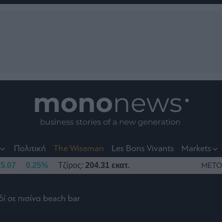
nt
t
t
Πολιτική
The Wiseman
Les Bons Vivants
Markets
5.07
0.25%
Τζίρος:
204.31 εκατ.
ΜΕΤΟ
ί σε πισίνα beach bar
το