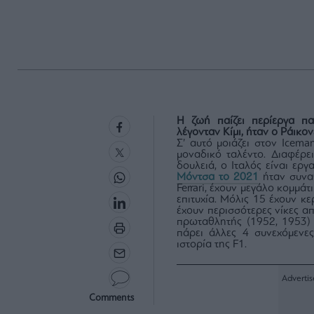
Η ζωή παίζει περίεργα πα
λέγονταν Κίμι, ήταν ο Ράικονε
Σ’ αυτό μοιάζει στον Icem
μοναδικό ταλέντο. Διαφέρ
δουλειά, ο Ιταλός είναι ερ
Μόντσα το 2021
ήταν συναθ
Ferrari, έχουν μεγάλο κομμά
επιτυχία. Μόλις 15 έχουν κε
έχουν περισσότερες νίκες απ
πρωταθλητής (1952, 1953) τ
πάρει άλλες 4 συνεχόμενε
ιστορία της F1.
Comments