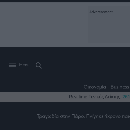
Ειδήσεις
Creative Conte
Οικονομία
The
Μετοχές
Branded Conten
Wiseman
Les
Business
Αγορές
Reports &
Bons
Room
Branded Conten
Vivants
301
Calendar
Τράπεζες
Trader's
book
Auto
My
Monocle Media
Menu
Ναυτιλία
Story
Lab
Buy-
Life
Hold-
Real
&
Media
Sell
Estate
Style
Οικονομία
Business
Winners
The
Ενέργεια
Realtime Γενικός Δείκτης:
261
Υγεία
Mononews100
&
Value
Losers
Investor
Πολιτική
Architecture
&
Τραγωδία στην Πάρο: Πνίγηκε 4χρονο παιδ
Επι-
Crypto
Design
Πολιτισμός
θετικά
Χρηματιστηριακές
Εγγραφείτε σ