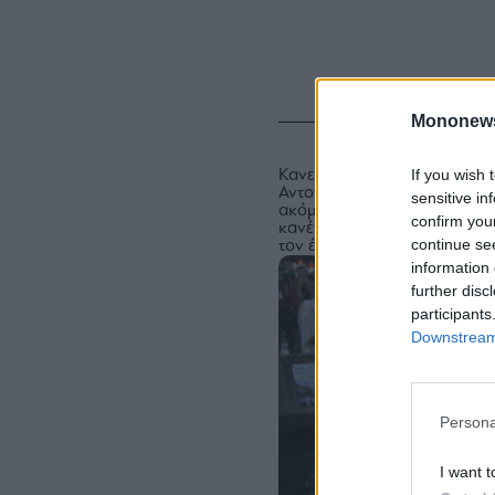
Mononew
If you wish 
Κανείς δεν έχει κερδίσει
Αντονέλι, τονίζουν πως ακ
sensitive in
ακόμη, ντρέπεται τους συναθ
confirm you
κανένα χοντρό λάθος. Όταν 
continue se
τον έχουν ζήσει ως τώρα.
information 
further disc
participants
Downstream 
Persona
I want t