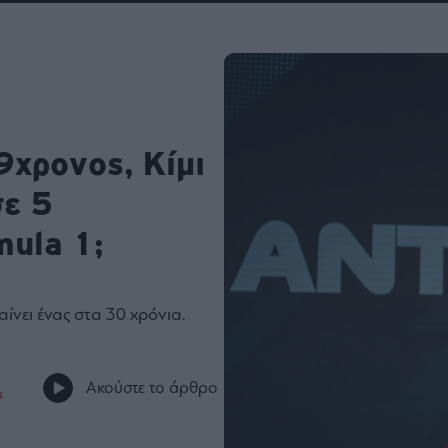
ου
r
ail,
s and
9χρονος, Κίμι
n opt
te is
CHA
σε 5
acy
rvice
ula 1;
αίνει ένας στα 30 χρόνια.
Ακούστε το άρθρο
μ