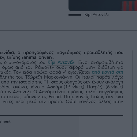
Κίμι Αντονέλι
ιχνίδια, ο προηγούμενος παγκόσμιος πρωταθλητής που
ν, επίσης «animal driver».
an, ο συνονόματός του
Κίμι Αντονέλι
. Είναι αναμφισβήτητα
ει όμως από τον Ράικονεν όσον αφορά στην διάθεση για
γατικός. Τον είδα πρώτα φορά ν’ αγωνίζεται
από κοντά στη
λητής του Τζώρτζη Μαρκογιάννη. Οι Ιταλοί παρότι λόγω
τι από την ιστορία της F1, στους οδηγούς δεν έχουν ανάλογη
ρδίσει αγώνα, μόνο οι Ασκάρι (13 νίκες), Πατρέζε (6 νίκες)
ό τον Αντονέλι. Ο Ασκάρι είναι ο μόνος Ιταλός παγκόσμιος
ο πέτυχε, οδηγώντας Ferrari. Ποτέ κανείς Ιταλός δεν έχει
ς νίκες σερί μετά την πρώτη. Ούτε κανένας άλλος στην