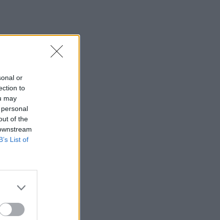
sonal or
ection to
ou may
 personal
out of the
 downstream
B’s List of