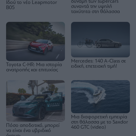
δύναμη των supercars
Ιδού τo νέο Leapmotor
συναντά την υψηλή
B05
ταχύτητα στη θάλασσα
Mercedes: 140 A-Class σε
Toyota C-HR: Μια ιστορία
ειδική, επετειακή τιμή!
ανατροπής και επιτυχίας
Μια διαφορετική εμπειρία
στη θάλασσα με το Saxdor
Πόσο αποδοτικό, μπορεί
460 GTC (video)
να είναι ένα υβριδικό
όχημα;