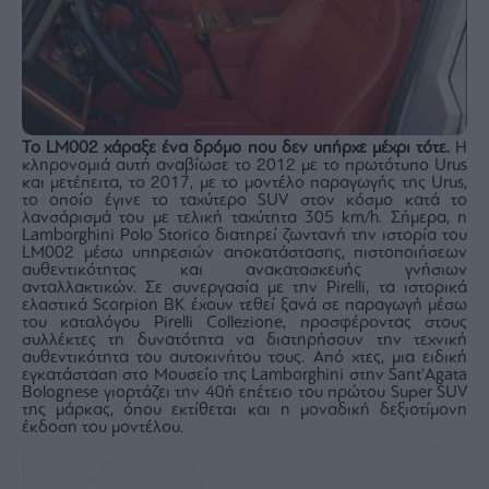
Το LM002 χάραξε ένα δρόμο που δεν υπήρχε μέχρι τότε.
Η
κληρονομιά αυτή αναβίωσε το 2012 με το πρωτότυπο Urus
και μετέπειτα, το 2017, με το μοντέλο παραγωγής της Urus,
το οποίο έγινε το ταχύτερο SUV στον κόσμο κατά το
λανσάρισμά του με τελική ταχύτητα 305 km/h. Σήμερα, η
Lamborghini Polo Storico διατηρεί ζωντανή την ιστορία του
LM002 μέσω υπηρεσιών αποκατάστασης, πιστοποιήσεων
αυθεντικότητας και ανακατασκευής γνήσιων
ανταλλακτικών. Σε συνεργασία με την Pirelli, τα ιστορικά
ελαστικά Scorpion BK έχουν τεθεί ξανά σε παραγωγή μέσω
του καταλόγου Pirelli Collezione, προσφέροντας στους
συλλέκτες τη δυνατότητα να διατηρήσουν την τεχνική
αυθεντικότητα του αυτοκινήτου τους. Από χτες, μια ειδική
εγκατάσταση στο Μουσείο της Lamborghini στην Sant’Αgata
Bolognese γιορτάζει την 40ή επέτειο του πρώτου Super SUV
της μάρκας, όπου εκτίθεται και η μοναδική δεξιοτίμονη
έκδοση του μοντέλου.