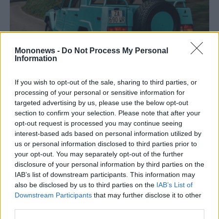
Mononews -
Do Not Process My Personal
Information
If you wish to opt-out of the sale, sharing to third parties, or
processing of your personal or sensitive information for
targeted advertising by us, please use the below opt-out
section to confirm your selection. Please note that after your
opt-out request is processed you may continue seeing
interest-based ads based on personal information utilized by
Αν και εξωτερικά έμοιαζε με σκληροτράχηλο στρατιωτικό
us or personal information disclosed to third parties prior to
όχημα
, το εσωτερικό του LM002 προσέφερε την απόλυτη
your opt-out. You may separately opt-out of the further
πολυτέλεια της εποχής, με δερμάτινες επενδύσεις υψηλής
disclosure of your personal information by third parties on the
ποιότητας, επενδύσεις από ξύλο, κλιματισμό, ηχοσύστημα
Hi-Fi ενσωματωμένο στην οροφή, ακόμα και τηλεόραση
IAB’s list of downstream participants. This information may
κατόπιν παραγγελίας. Το 1987, η τιμή του ανερχόταν στα
also be disclosed by us to third parties on the
IAB’s List of
169 εκατομμύρια ιταλικές λιρέτες. Το 1989 παρουσιάστηκε
Downstream Participants
that may further disclose it to other
η έκδοση LM/American, παραχθείσα σε μόλις 60 μονάδες,
ειδικά σχεδιασμένη για τις αυστηρές προδιαγραφές
third parties.
εκπομπών ρύπων των ΗΠΑ και της Καλιφόρνιας.