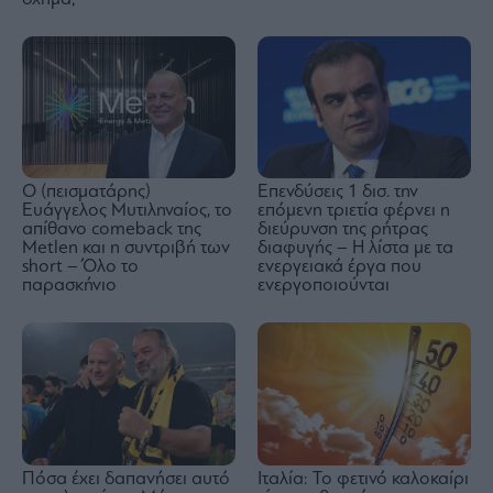
Ο (πεισματάρης)
Επενδύσεις 1 δισ. την
Ευάγγελος Μυτιληναίος, το
επόμενη τριετία φέρνει η
απίθανο comeback της
διεύρυνση της ρήτρας
Μetlen και η συντριβή των
διαφυγής – Η λίστα με τα
short – Όλο το
ενεργειακά έργα που
παρασκήνιο
ενεργοποιούνται
Πόσα έχει δαπανήσει αυτό
Ιταλία: Το φετινό καλοκαίρι