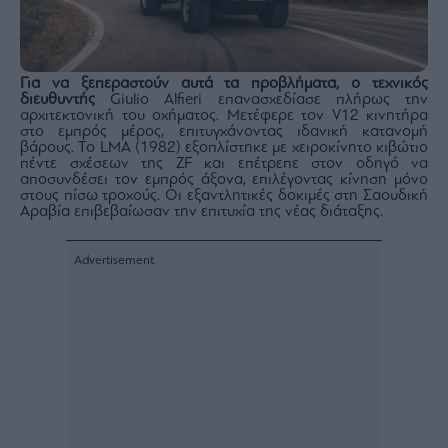
agree
to
our
Terms
and
Privacy
Για να ξεπεραστούν αυτά τα προβλήματα, ο τεχνικός
Notice.
You
διευθυντής
Giulio Alfieri επανασχεδίασε πλήρως την
can
αρχιτεκτονική του οχήματος. Μετέφερε τον V12 κινητήρα
opt
στο εμπρός μέρος, επιτυγχάνοντας ιδανική κατανομή
out
at
βάρους. Το LMA (1982) εξοπλίστηκε με χειροκίνητο κιβώτιο
any
πέντε σχέσεων της ZF και επέτρεπε στον οδηγό να
time.
αποσυνδέσει τον εμπρός άξονα, επιλέγοντας κίνηση μόνο
This
site
στους πίσω τροχούς. Οι εξαντλητικές δοκιμές στη Σαουδική
is
Αραβία επιβεβαίωσαν την επιτυχία της νέας διάταξης.
protected
by
reCAPTCHA
and
the
Google
Privacy
Policy
and
Terms
of
Service
apply.
ότητα
ι
ίες