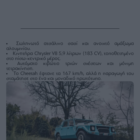
Buy-
Hold-
Sell
The
Value
Investor
Crypto
Σωληνωτό ατσάλινο σασί και ανοιχτό αμάξωμα
αλουμινίου.
Χρηματιστηριακές
Κινητήρα Chrysler V8 5,9 λίτρων (183 CV), τοποθετημένο
Ανακοινώσεις
στο πίσω-κεντρικό μέρος.
Αυτόματο κιβώτιο τριών σχέσεων και μόνιμη
τετρακίνηση.
Το Cheetah έφτανε τα 167 km/h, αλλά η παραγωγή του
σταμάτησε στο ένα και μοναδικό πρωτότυπο.
Creative
Content
Branded
Content
Reports
&
Branded
Content
Calendar