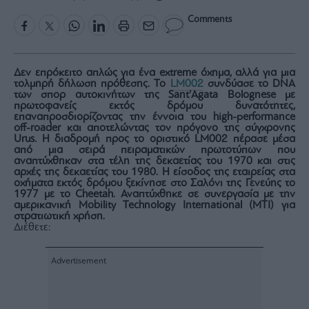
Rumors
Comments
ESG
Today
Mononews2030
Δεν επρόκειτο απλώς για ένα extreme όχημα, αλλά για μια
Άρθρα
τολμηρή δήλωση πρόθεσης. Το
LM002
συνδύασε το DNA
των σπορ αυτοκινήτων της Sant’Agata Bolognese με
Συνεντεύξεις
πρωτοφανείς εκτός δρόμου δυνατότητες,
επαναπροσδιορίζοντας την έννοια του high-performance
off-roader και αποτελώντας τον πρόγονο της σύγχρονης
Urus. Η διαδρομή προς το οριστικό LM002 πέρασε μέσα
από μια σειρά πειραματικών πρωτοτύπων που
αναπτύχθηκαν στα τέλη της δεκαετίας του 1970 και στις
αρχές της δεκαετίας του 1980. Η είσοδος της εταιρείας στα
οχήματα εκτός δρόμου ξεκίνησε στο Σαλόνι της Γενεύης το
Les
1977 με το Cheetah. Αναπτύχθηκε σε συνεργασία με την
Bons
αμερικανική Mobility Technology International (MTI) για
στρατιωτική χρήση.
Vivants
Διέθετε:
Auto
Life
&
Style
Υγεία