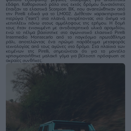
εδάφη. Καθοριστικό ρόλο στις εκτός δρόμου δυνατότητες
έπαιξαν τα ελαστικά Scorpion BK, που αναπτύχθηκαν από
την Pirelli ειδικά για το LM002. Διέθεταν χαρακτηριστικά
πτερύγια (“ears”) στα πλαϊνά, επιτρέποντας στο όχημα να
«επιπλέει» πάνω στους αμμόλοφους της ερήμου. Η δομή
τους ήταν ενισχυμένη με αντιδιατρητικά υλικά αραμιδίου,
ενώ το πέλμα βασίστηκε στο αγωνιστικό ελαστικό Pirelli
Intermedio Montecarlo από το παγκόσμιο πρωτάθλημα
ράλι, αποτελώντας ένα πρώιμο παράδειγμα μεταφοράς
τεχνολογίας από τους αγώνες στο δρόμο. Στα πλαίσια των
κειμένων της Pirelli, σημειώνεται ότι για το μοντέλο
χρησιμοποιήθηκε μαλακή γόμα για βέλτιστη πρόσφυση σε
ακραίες συνθήκες.