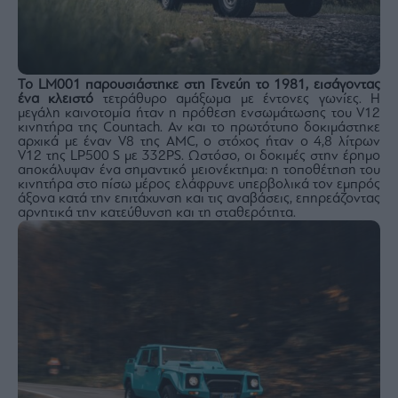
Monocle
Media
Lab
Το LM001 παρουσιάστηκε στη Γενεύη το 1981, εισάγοντας
ένα κλειστό
τετράθυρο αμάξωμα με έντονες γωνίες. Η
μεγάλη καινοτομία ήταν η πρόθεση ενσωμάτωσης του V12
Mononews100
κινητήρα της Countach. Αν και το πρωτότυπο δοκιμάστηκε
αρχικά με έναν V8 της AMC, ο στόχος ήταν ο 4,8 λίτρων
V12 της LP500 S με 332PS. Ωστόσο, οι δοκιμές στην έρημο
αποκάλυψαν ένα σημαντικό μειονέκτημα: η τοποθέτηση του
κινητήρα στο πίσω μέρος ελάφρυνε υπερβολικά τον εμπρός
Εγγραφείτε
άξονα κατά την επιτάχυνση και τις αναβάσεις, επηρεάζοντας
στο
αρνητικά την κατεύθυνση και τη σταθερότητα.
Newsletter
του
mononews.gr
By
submitting
your
email,
you