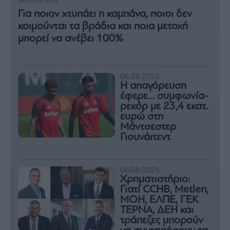
06.08.2026
Για ποιον χτυπάει η καμπάνα, ποιοι δεν
κοιμούνται τα βράδια και ποια μετοχή
μπορεί να ανέβει 100%
06.08.2026
Η απαγόρευση
έφερε… συμφωνία-
ρεκόρ με 23,4 εκατ.
ευρώ στη
Μάντσεστερ
Γιουνάιτεντ
06.08.2026
Χρηματιστήριο:
Γιατί CCHB, Metlen,
MOH, ΕΛΠΕ, ΓΕΚ
ΤΕΡΝΑ, ΔΕΗ και
τράπεζες μπορούν