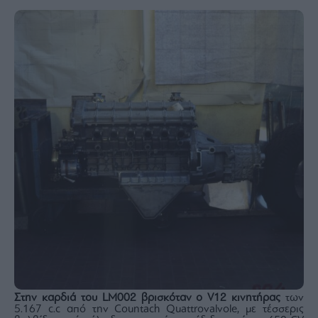
Στην καρδιά του LM002 βρισκόταν ο V12 κινητήρας
των
5.167 c.c από την Countach Quattrovalvole, με τέσσερις