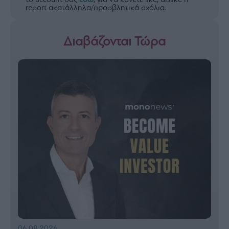
το account σας
εδώ
, για να κάνετε like, dislike ή
report ακατάλληλα/προσβλητικά σχόλια.
Διαβάζονται Τώρα