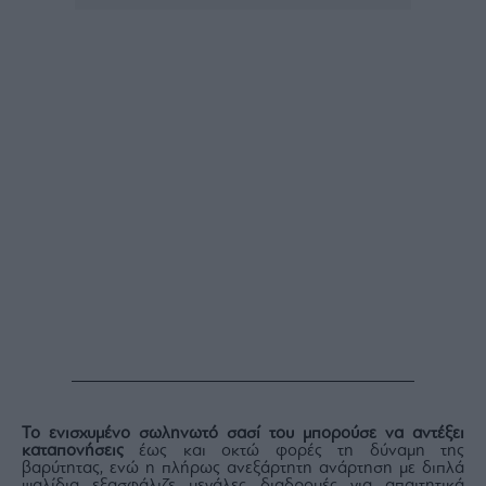
Το ενισχυμένο σωληνωτό σασί του μπορούσε να αντέξει
καταπονήσεις
έως και οκτώ φορές τη δύναμη της
βαρύτητας, ενώ η πλήρως ανεξάρτητη ανάρτηση με διπλά
ψαλίδια εξασφάλιζε μεγάλες διαδρομές για απαιτητικά