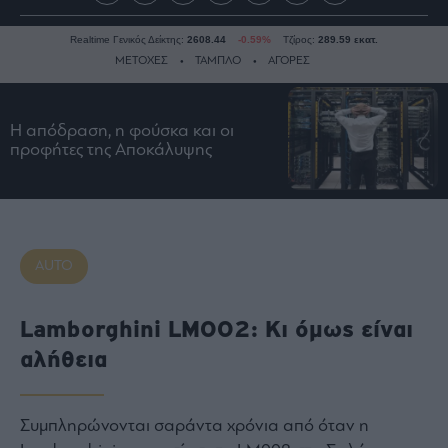
Realtime Γενικός Δείκτης:
2608.44
-0.59%
Τζίρος:
289.59 εκατ.
ΜΕΤΟΧΕΣ
ΤΑΜΠΛΟ
ΑΓΟΡΕΣ
Η απόδραση, η φούσκα και οι
Ειδήσεις
προφήτες της Αποκάλυψης
Οικονομία
Business
Τράπεζες
Ναυτιλία
AUTO
Real
Estate
Lamborghini LM002: Κι όμως είναι
Ενέργεια
αλήθεια
Πολιτική
Πολιτισμός
Κοινωνία
Συμπληρώνονται σαράντα χρόνια από όταν η
Law