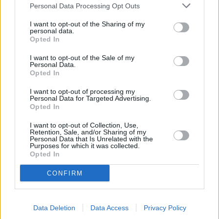
Οι παραδοσιακοί εξαπλοί καρμπυρατέρ της Weber
Personal Data Processing Opt Outs
αντικαταστάθηκαν από το εξελιγμένο σύστημα πολλαπλού
ηλεκτρονικού ψεκασμού Lamborghini LIE 52/12, που
I want to opt-out of the Sharing of my
αναπτύχθηκε σε συνεργασία με την εταιρεία EFI.
personal data.
Opted In
I want to opt-out of the Sale of my
Personal Data.
Opted In
I want to opt-out of processing my
Personal Data for Targeted Advertising.
Opted In
I want to opt-out of Collection, Use,
Retention, Sale, and/or Sharing of my
Personal Data that Is Unrelated with the
Purposes for which it was collected.
Opted In
CONFIRM
Data Deletion
Data Access
Privacy Policy