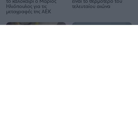
το καλοκαίρι ο Μάριος
είναι το θερμότερο του
Ηλιόπουλος για τις
τελευταίου αιώνα
μεταγραφές της ΑΕΚ
1x
Τραμπ: Ο πόλεμος στο
Δραπετσώνα: Συνελήφθη ο
Ιράν θα τελειώσει σύντομα
πλοίαρχος δεξαμενόπλοιου
για θαλάσσια ρύπανση
στον όρμο Κράκαρη
Σκύρος: Συνελήφθη
63χρονη για την πυρκαγιά
ΗΠΑ: Ο Τραμπ σκοπεύει να
– Από γεννήτρια που
απαγορεύσει να αποκτούν
χρησιμοποιούσε για την