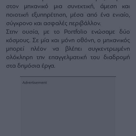
agree
στον μηχανικό μια συνεκτική, άμεση και
to
our
ποιοτική εξυπηρέτηση, μέσα από ένα ενιαίο,
Terms
and
Privacy
σύγχρονο και ασφαλές περιβάλλον.
Notice.
You
Στην ουσία, με το Portfolio ενώσαμε δύο
can
opt
κόσμους. Σε μία και μόνη οθόνη, ο μηχανικός
out
at
any
μπορεί πλέον να βλέπει συγκεντρωμένη
time.
This
ολόκληρη την επαγγελματική του διαδρομή
site
is
στα δημόσια έργα.
protected
by
reCAPTCHA
and
the
Google
Privacy
Policy
and
Terms
of
Service
apply.
ότητα
ι
ίες