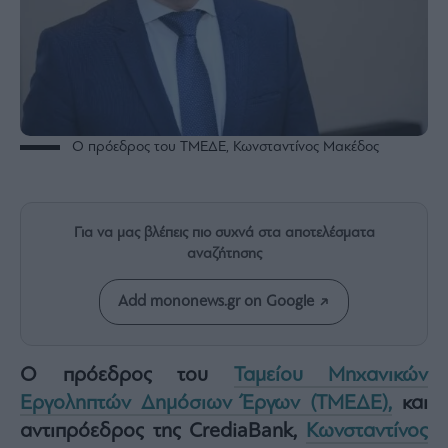
Rumors
ESG
Today
Mononews2030
Άρθρα
Συνεντεύξεις
Ο πρόεδρος του ΤΜΕΔΕ, Κωνσταντίνος Μακέδος
Για να μας βλέπεις πιο συχνά στα αποτελέσματα
αναζήτησης
Les
Bons
Add mononews.gr on Google
Vivants
Auto
Life
Ο πρόεδρος του
Ταμείου Μηχανικών
&
Εργοληπτών Δημόσιων Έργων (ΤΜΕΔΕ),
και
Style
αντιπρόεδρος της CrediaBank,
Κωνσταντίνος
Υγεία