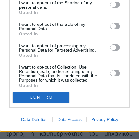
I want to opt-out of the Sharing of my
personal data.
Opted In
Στην πράξη, ο μηχανικός αποκτά ενοποιημένη
I want to opt-out of the Sale of my
Personal Data.
διαχείριση και ολοκληρωμένη απεικόνιση του
Opted In
κύκλου ζωής των εγγυητικών επιστολών μέσα
I want to opt-out of processing my
σε ένα ενιαίο περιβάλλον. Μπορεί να
Personal Data for Targeted Advertising.
παρακολουθεί την πορεία κάθε αιτήματος, να
Opted In
γνωρίζει σε ποιο στάδιο βρίσκεται και να
I want to opt-out of Collection, Use,
Retention, Sale, and/or Sharing of my
λαμβάνει έγκαιρη, προσωποποιημένη
Personal Data that Is Unrelated with the
Purposes for which it was collected.
ενημέρωση.
Opted In
Παράλληλα, κάθε ενέργεια είναι πλήρως
CONFIRM
ιχνηλάσιμη, με διαφάνεια, ασφάλεια και
συμμόρφωση με τα διεθνή πρότυπα
ασφάλειας πληροφοριών και προστασίας
Data Deletion
Data Access
Privacy Policy
προσωπικών δεδομένων. Με αυτόν τον
τρόπο, η καθημερινότητα του μηχανικού