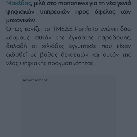
Μακέδος
, μιλά στο mononews για τη νέα γενιά
Architecture
ψηφιακών υπηρεσιών προς όφελος των
&
Design
μηχανικών.
Fashion
Όπως τονίζει το ΤΜΕΔΕ Portfolio ενώνει δύο
&
κόσμους, αυτόν της έγχαρτης παράδοσης,
Art
δηλαδή οι χιλιάδες εγγυητικές που είχαν
Watches
εκδοθεί σε βάθος δεκαετιών και αυτόν της
Yachts
νέας ψηφιακής πραγματικότητας.
Table
For
Two
Μετοχές
Αγορές
Trader's
book