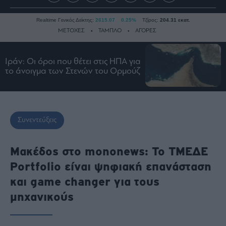
Realtime Γενικός Δείκτης:
2615.07
0.25%
Τζίρος:
204.31 εκατ.
ΜΕΤΟΧΕΣ
ΤΑΜΠΛΟ
ΑΓΟΡΕΣ
Ιράν: Οι όροι που θέτει στις ΗΠΑ για
Ειδήσεις
το άνοιγμα των Στενών του Ορμούζ
Οικονομία
Business
Τράπεζες
Συνεντεύξεις
Ναυτιλία
Real
Μακέδος στο mononews: Το ΤΜΕΔΕ
Estate
Portfolio είναι ψηφιακή επανάσταση
Ενέργεια
και game changer για τους
Πολιτική
μηχανικούς
Πολιτισμός
Κοινωνία
Law