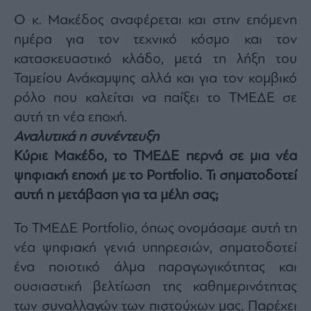
Monocle
Media
Ο κ. Μακέδος αναφέρεται και στην επόμενη
Lab
ημέρα για τον τεχνικό κόσμο και τον
κατασκευαστικό κλάδο, μετά τη λήξη του
Ταμείου Ανάκαμψης αλλά και για τον κομβικό
Mononews100
ρόλο που καλείται να παίξει το ΤΜΕΔΕ σε
αυτή τη νέα εποχή.
Αναλυτικά η συνέντευξη
Εγγραφείτε
Κύριε Μακέδο, το ΤΜΕΔΕ περνά σε μια νέα
στο
ψηφιακή εποχή με το Portfolio. Τι σηματοδοτεί
Newsletter
του
αυτή η μετάβαση για τα μέλη σας;
mononews.gr
Το ΤΜΕΔΕ Portfolio, όπως ονομάσαμε αυτή τη
νέα ψηφιακή γενιά υπηρεσιών, σηματοδοτεί
ένα ποιοτικό άλμα παραγωγικότητας και
By
ουσιαστική βελτίωση της καθημερινότητας
submitting
your
email,
των συναλλαγών των πιστούχων μας. Παρέχει
you