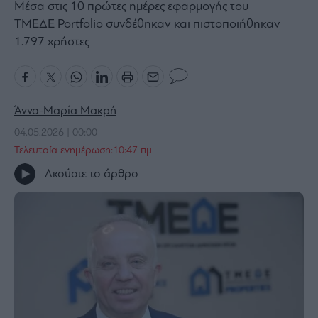
Μέσα στις 10 πρώτες ημέρες εφαρμογής του
Bloomberg
ΤΜΕΔΕ Portfolio συνδέθηκαν και πιστοποιήθηκαν
Financial
1.797 χρήστες
Times
Άννα-Μαρία Μακρή
The
04.05.2026 | 00:00
Wiseman
Τελευταία ενημέρωση:10:47 πμ
Room
301
Ακούστε το άρθρο
My
Story
Media
Winners
&
Losers
Επι-
θετικά