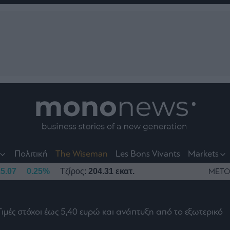
nt
t
t
Πολιτική
The Wiseman
Les Bons Vivants
Markets
5.07
0.25%
Τζίρος:
204.31 εκατ.
ΜΕΤΟ
Τιμές στόχοι έως 5,40 ευρώ και ανάπτυξη από το εξωτερικό
το