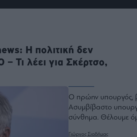
ου
r
ail,
s and
ews: H πολιτική δεν
n opt
te is
CHA
 – Τι λέει για Σκέρτσο,
acy
rvice
Ο πρώην υπουργός, βο
Ασυμβίβαστο υπουργ
σύνθημα. Θέλουμε ό
Γιώργος Σιαδήμας