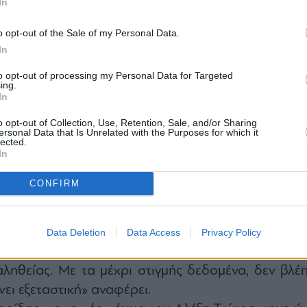
In
o opt-out of the Sale of my Personal Data.
In
to opt-out of processing my Personal Data for Targeted
ing.
In
 κράτος υποστηρίζει πως πρόκειται για μια κρίσι
ου έχει βελτιώσει τον τρόπο λειτουργίας τ
o opt-out of Collection, Use, Retention, Sale, and/or Sharing
ersonal Data that Is Unrelated with the Purposes for which it
ον συντονισμό του κυβερνητικού έργου.
lected.
In
 του ΠΑΣΟΚ για Εξεταστική για τις υποκλοπές
ολικής Αττικής επισημαίνει ότι η στάση τ
CONFIRM
είναι βαθιά αντιθεσμική και προσβλητική για 
ταστική για τις υποκλοπές, κάναμε. Νεότερα στοιχε
τός και αν αξιολογείται ως σπουδαίο στοιχείο έ
Data Deletion
Data Access
Privacy Policy
ης ενός πρωτοδίκως καταδικασθέντος που δεν έχ
ληθείας. Με τα μέχρι στιγμής δεδομένα, δεν βλέ
νει εξεταστική» αναφέρει.