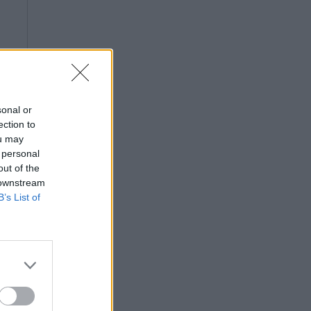
sonal or
ection to
ou may
 personal
out of the
 downstream
B’s List of