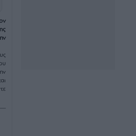
τον
ης
ην
υς
ου
ην
αι
τε