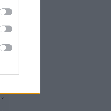
μη
ης
 ο
ης
τη
ία
να
ει
πω