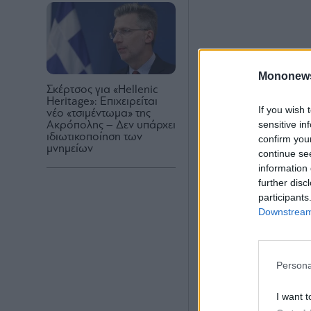
Mononew
Σκέρτσος για «Hellenic
Heritage»: Επιχειρείται
If you wish 
νέο «τσιμέντωμα» της
sensitive in
Ακρόπολης – Δεν υπάρχει
ιδιωτικοποίηση των
confirm you
μνημείων
continue se
information 
further disc
participants
Downstream 
Persona
I want t