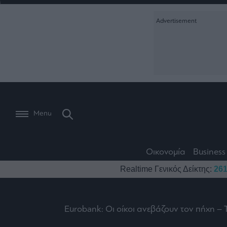
Ειδήσεις
Creative Conte
Οικονομία
The
Μετοχές
Branded Conten
Wiseman
Les
Business
Αγορές
Reports &
Bons
Room
Branded Conten
Vivants
301
Calendar
Τράπεζες
Trader's
book
Auto
My
Monocle Media
Menu
Ναυτιλία
Story
Lab
Buy-
Life
Hold-
Real
&
Media
Sell
Estate
Style
Οικονομία
Business
Winners
The
Ενέργεια
Realtime Γενικός Δείκτης:
261
Υγεία
Mononews100
&
Value
Losers
Investor
Πολιτική
Architecture
&
Επι-
Crypto
Design
Eurobank: Οι οίκοι ανεβάζουν τον πήχη – 
Πολιτισμός
θετικά
Χρηματιστηριακές
Εγγραφείτε σ