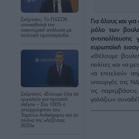
Σκέρτσος: Το ΠΑΣΟΚ
Για όλους και γι
υποκαθιστά την
ρόλο των βουλευ
οικονομική ανάλυση με
πολιτική προπαγάνδα
αντιπολίτευσης 
ευρωπαϊκή εισαγγ
«Θέλουμε βουλε
πολίτες και να μ
να επιτελούν απ
υπουργός της ΝΔ
τις παρεμβάσει
Σκέρτσος: «Έχουμε όλα τα
γαλάζιων συναδέ
εργαλεία για προσιτή
στέγη» – Στο 100% η
απορρόφηση του
Ταμείου Ανάκαμψης και το
πλάνο της «Ατζέντας
2030»