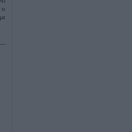
ει
τι
με