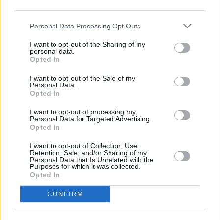
γυναίκα
third parties.
Personal Data Processing Opt Outs
I want to opt-out of the Sharing of my
personal data.
Opted In
I want to opt-out of the Sale of my
Personal Data.
Opted In
I want to opt-out of processing my
Personal Data for Targeted Advertising.
Opted In
I want to opt-out of Collection, Use,
Retention, Sale, and/or Sharing of my
Personal Data that Is Unrelated with the
Purposes for which it was collected.
Life & Style
Opted In
Μαρίνα Πατούλη: «Λαμπερές» εμφανίσεις στο
νησί των ανέμων
CONFIRM