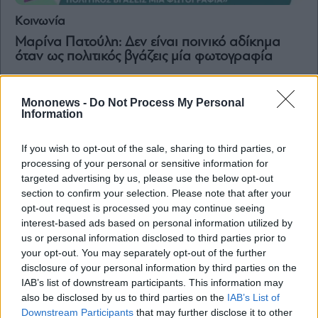
Κοινωνία
Μαρίνα Πατούλη: Δεν είναι ποινικό αδίκημα
όταν ως πολιτικός βγάζεις μία φωτογραφία
Mononews -
Do Not Process My Personal
Information
If you wish to opt-out of the sale, sharing to third parties, or
processing of your personal or sensitive information for
targeted advertising by us, please use the below opt-out
section to confirm your selection. Please note that after your
opt-out request is processed you may continue seeing
interest-based ads based on personal information utilized by
us or personal information disclosed to third parties prior to
your opt-out. You may separately opt-out of the further
disclosure of your personal information by third parties on the
Life & Style
IAB’s list of downstream participants. This information may
Μαρίνα Πατούλη: Το GNTM είναι τηλεοπτικό
also be disclosed by us to third parties on the
IAB’s List of
σκουπίδι, προσβάλλει τη νέα γενιά και τη
Downstream Participants
that may further disclose it to other