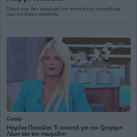
Όπως είπε, δεν συγχωρεί την απιστία ενώ αποκάλυψε
πως την έχουν απατήσει.
By
submitting
your
email,
you
agree
to
our
Terms
and
Privacy
Notice.
You
can
opt
out
at
any
time.
This
site
is
protected
by
reCAPTCHA
Gossip
and
the
Μαρίνα Πατούλη: Τι απαντά για τον Γρηγόρη
Google
Privacy
Λέων και την πτωμαΐνη
Policy