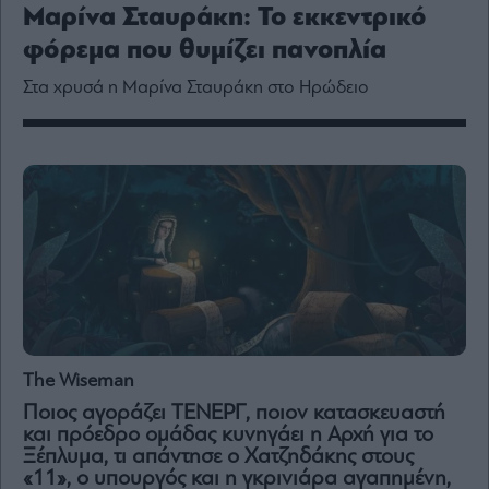
Media
Μαρίνα Σταυράκη: Το εκκεντρικό
Winners
φόρεμα που θυμίζει πανοπλία
&
Losers
Στα χρυσά η Μαρίνα Σταυράκη στο Ηρώδειο
Επι-
θετικά
Rumors
ESG
Today
Mononews2030
Άρθρα
Συνεντεύξεις
The Wiseman
Ποιος αγοράζει ΤΕΝΕΡΓ, ποιον κατασκευαστή
και πρόεδρο ομάδας κυνηγάει η Αρχή για το
Ξέπλυμα, τι απάντησε ο Χατζηδάκης στους
Les
«11», ο υπουργός και η γκρινιάρα αγαπημένη,
Bons