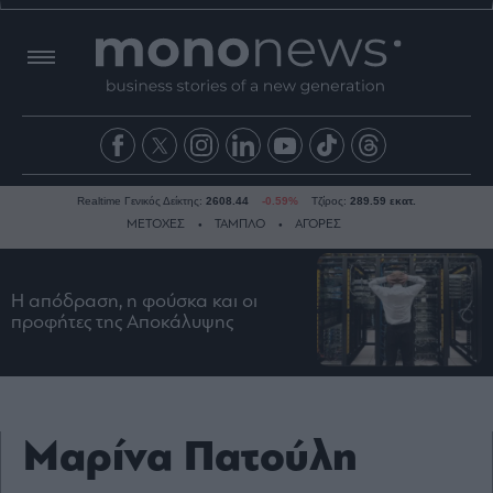
Realtime Γενικός Δείκτης:
2608.44
-0.59%
Τζίρος:
289.59 εκατ.
ΜΕΤΟΧΕΣ
ΤΑΜΠΛΟ
ΑΓΟΡΕΣ
Η απόδραση, η φούσκα και οι
Ειδήσεις
προφήτες της Αποκάλυψης
Οικονομία
Business
Τράπεζες
Ναυτιλία
Μαρίνα Πατούλη
Real
Estate