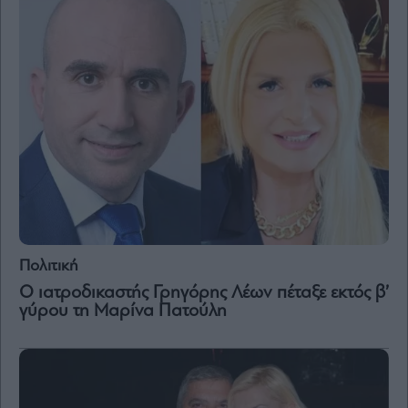
Πολιτική
Ο ιατροδικαστής Γρηγόρης Λέων πέταξε εκτός β’
γύρου τη Μαρίνα Πατούλη