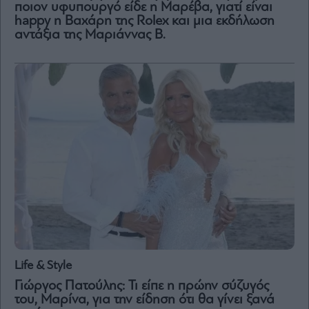
ποιον υφυπουργό είδε η Μαρέβα, γιατί είναι
Vivants
happy η Βαχάρη της Rolex και μια εκδήλωση
Auto
αντάξια της Μαριάννας Β.
Life
&
Style
Υγεία
Architecture
&
Design
Fashion
&
Art
Watches
Yachts
Table
For
Life & Style
Two
Γιώργος Πατούλης: Τι είπε η πρώην σύζυγός
του, Μαρίνα, για την είδηση ότι θα γίνει ξανά