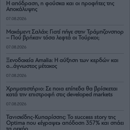
Η απόδραση, η φούσκα και οι προφήτες της
Αποκάλυψης
07.08.2026
Μοχάμεντ Σαλάχ: Γιατί πήγε στην Τράμπζονσπορ
– Πού βρήκαν τόσα λεφτά οι Τούρκοι;
07.08.2026
Ξενοδοχεία Amalia: H αύξηση των κερδών και
ο…άγνωστος μέτοχος
07.08.2026
Χρηματιστήριο: Σε ποια επίπεδα θα βρίσκεται
κατά την επιστροφή στις developed markets
07.08.2026
Τανισκίδης-Κυπαρίσσης: Το success story της
Optima που «έγραψε» απόδοση 357% και σπάει
τα ρεκόρ