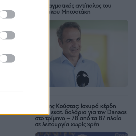
Ο πραγματικός αντίπαλος του
Κυριάκου Μητσοτάκη
Γιάννης Κούστας: Ισχυρά κέρδη
133,1 εκατ. δολάρια για την Danaos
στο τρίμηνο – 78 από τα 87 πλοία
σε λειτουργία χωρίς χρέη