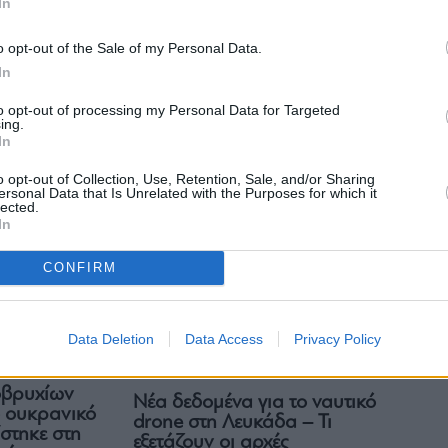
In
Κοινωνία
o opt-out of the Sale of my Personal Data.
Θαλάσσιο drone στη Λευκάδα:
 το θαλάσσιο
In
Γιατί αποτελεί «στρατηγικό
δα: Θα
δώρο» για τις ελληνικές Ένοπλες
τα αναγκαία
to opt-out of processing my Personal Data for Targeted
Δυνάμεις – Όσα ανακάλυψαν
 ολοκληρωθεί η
ing.
In
από τις έρευνες
o opt-out of Collection, Use, Retention, Sale, and/or Sharing
ersonal Data that Is Unrelated with the Purposes for which it
lected.
In
CONFIRM
Data Deletion
Data Access
Privacy Policy
Κοινωνία
οβρυχίων
Νέα δεδομένα για το ναυτικό
 ουκρανικό
drone στη Λευκάδα – Τι
στηκε στη
εξετάζουν οι αρχές