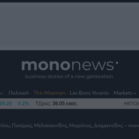
nt
t
t
Πολιτική
The Wiseman
Les Bons Vivants
Markets
29.26
0.2%
Τζίρος:
36.05 εκατ.
ΜΕΤΟ
ίου, Πατέρας, Μελισσανίδης, Μαρτίνος, Διαμαντίδης – m
το