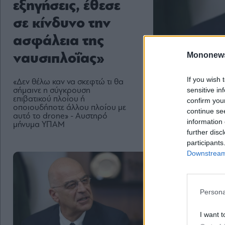
εξηγήσεις, έθεσε
σε κίνδυνο την
ασφάλεια της
Mononew
ναυσιπλοΐας»
If you wish 
«Δεν θέλω καν να σκεφτώ τι θα
sensitive in
σήμαινε η σύγκρουση
επιβατικού πλοίου ή
confirm you
οποιουδήποτε άλλου πλοίου με
continue se
αυτό το drone» - Αυστηρό
information 
μήνυμα ΥΠΑΜ
further disc
participants
Downstream 
Persona
I want t