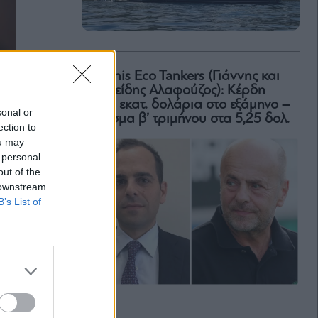
Okeanis Eco Tankers (Γιάννης και
Αριστείδης Αλαφούζος): Κέρδη
318,6 εκατ. δολάρια στο εξάμηνο –
sonal or
Μέρισμα β’ τριμήνου στα 5,25 δολ.
ection to
ou may
 personal
out of the
 downstream
B’s List of