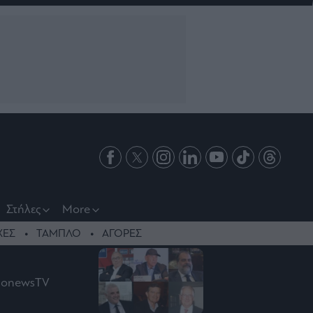
Στήλες
More
ΧΕΣ
ΤΑΜΠΛΟ
ΑΓΟΡΕΣ
ononewsTV