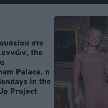
ου
r
ail,
s and
n opt
ουσείου στο
te is
CHA
acy
rvice
Καννών, the
ια
ham Palace, η
ondays in the
Up Project