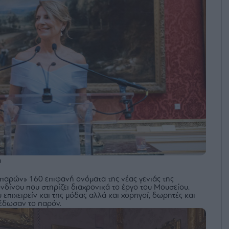
υ
παρών» 160 επιφανή ονόματα της νέας γενιάς της
νδίνου που στηρίζει διαχρονικά το έργο του Μουσείου.
επιχειρείν και της μόδας αλλά και χορηγοί, δωρητές και
έδωσαν το παρόν.