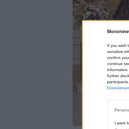
Mononew
If you wish 
sensitive in
confirm you
continue se
information 
further disc
participants
Downstream 
Persona
I want t