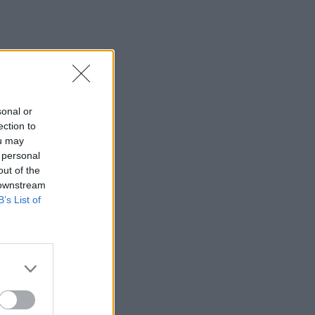
sonal or
ection to
ou may
 personal
out of the
 downstream
B’s List of