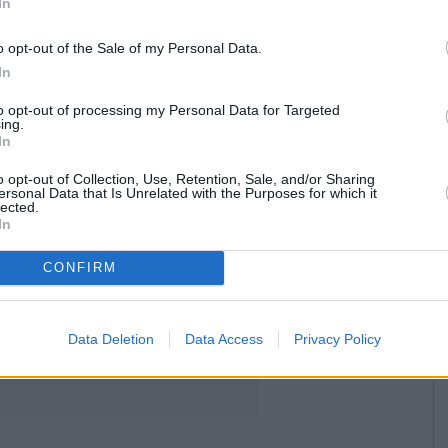
In
ρης Χανδρής, Σάντρα Μαρινοπούλου, Κάθρην Εμπειρίκου
ρωσης 40 χρόνων από την ίδρυσή του, το Μουσείο
o opt-out of the Sale of my Personal Data.
ένα νέο κεφάλαιο στην ιστορία του: μια «Μεταμόρφωση» που
υ παρουσία δημιουργώντας ένα πολιτιστικό ορόσημο στην
In
σει τον τρόπο με τον οποίο οφείλει να λειτουργεί ένα
to opt-out of processing my Personal Data for Targeted
ing.
In
o opt-out of Collection, Use, Retention, Sale, and/or Sharing
ersonal Data that Is Unrelated with the Purposes for which it
lected.
In
CONFIRM
Data Deletion
Data Access
Privacy Policy