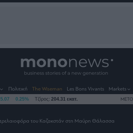
nt
t
t
Πολιτική
The Wiseman
Les Bons Vivants
Markets
5.07
0.25%
Τζίρος:
204.31 εκατ.
ΜΕΤΟ
πετρελαιοφόρα του Καζακστάν στη Μαύρη Θάλασσα
το