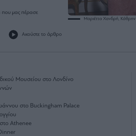
 που μας πέρασε
Μαριέττα Χανδρή, Κάθρην Ε
Ακούστε το άρθρο
δικού Μουσείου στο Λονδίνο
αννών
ιωάννου στο Buckingham Palace
ογγίου
 στο Athenee
Dinner