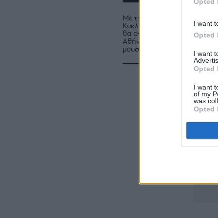
Opted 
Τιτίνα Πατέρα, Δημήτ
Με την ευκαιρία της συμπλή
I want t
Κυκλαδικής Τέχνης, ξεκινά 
θα ανανεώσει την φυσική το
Opted 
Αθήνα και θα επαναπροσδιορί
μουσείο του μέλλοντος.
I want 
Advertis
Opted 
I want t
of my P
was col
Opted 