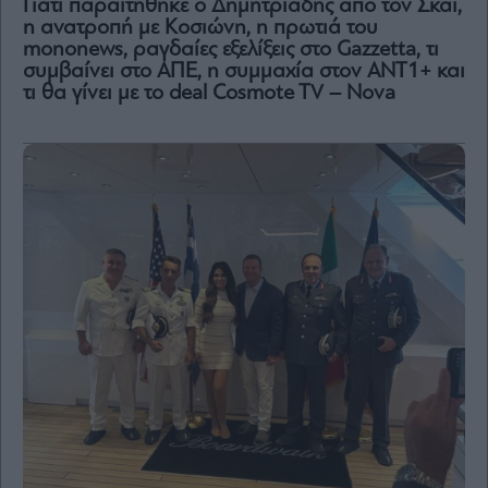
Γιατί παραιτήθηκε ο Δημητριάδης από τον Σκάι,
η ανατροπή με Κοσιώνη, η πρωτιά του
mononews, ραγδαίες εξελίξεις στο Gazzetta, τι
συμβαίνει στο ΑΠΕ, η συμμαχία στον ΑΝΤ1+ και
τι θα γίνει με το deal Cosmote TV – Nova