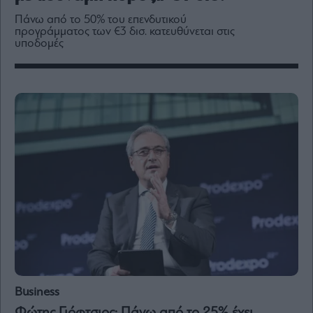
Media
Πάνω από το 50% του επενδυτικού
Winners
προγράμματος των €3 δισ. κατευθύνεται στις
&
υποδομές
Losers
Επι-
θετικά
Rumors
ESG
Today
Mononews2030
Άρθρα
Συνεντεύξεις
Business
Les
Bons