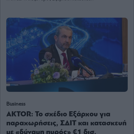
Ενέργεια
Πολιτική
Πολιτισμός
Κοινωνία
Law
Bloomberg
Financial
Times
The
Wiseman
Business
Room
AKTOR: Το σχέδιο Εξάρχου για
301
παραχωρήσεις, ΣΔΙΤ και κατασκευή
My
Story
με «δύναμη πυρός» €1 δισ.