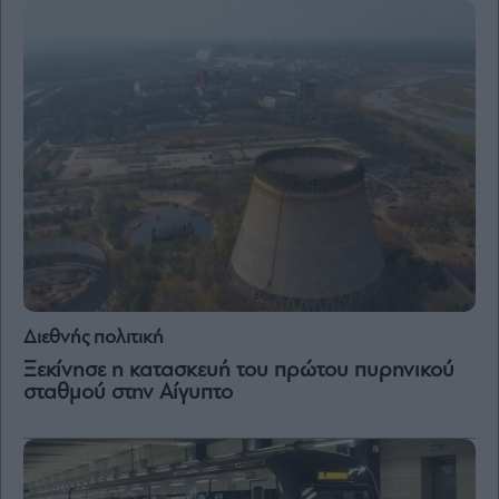
and
Terms
of
Service
apply.
ότητα
ι
ίες
ας
οι
ήσης
4
news.gr
ghts
rved
Διεθνής πολιτική
Ξεκίνησε η κατασκευή του πρώτου πυρηνικού
σταθμού στην Αίγυπτο