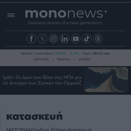
Realtime Γενικός Δείκτης:
2615.07
0.25%
Τζίρος:
204.31 εκατ.
ΜΕΤΟΧΕΣ
ΤΑΜΠΛΟ
ΑΓΟΡΕΣ
Ιράν: Οι όροι που θέτει στις ΗΠΑ για
Ειδήσεις
το άνοιγμα των Στενών του Ορμούζ
Οικονομία
Business
Τράπεζες
κατασκευή
Ναυτιλία
Real
Estate
#ΑΚΤΩΡ
#Αλέξανδρος Εξάρχου
#κατασκευή