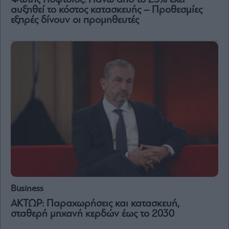
Φώτης Γιόφτσιος: Πάνω από το 25% έχει
Vivants
αυξηθεί το κόστος κατασκευής – Προθεσμίες
εξπρές δίνουν οι προμηθευτές
Auto
Life
&
Style
Υγεία
Architecture
&
Design
Fashion
&
Art
Watches
Yachts
Table
Business
For
Two
ΑΚΤΩΡ: Παραχωρήσεις και κατασκευή,
σταθερή μηχανή κερδών έως το 2030