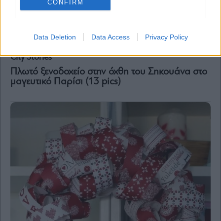
CONFIRM
Data Deletion
Data Access
Privacy Policy
City Stories
Πλωτό ξενοδοχείο στην όχθη του Σηκουάνα στο
μαγευτικό Παρίσι (13 pics)