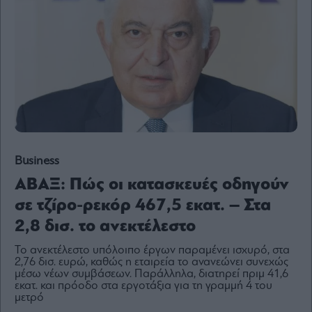
Content
Reports
&
Branded
Content
Calendar
Monocle
Media
Lab
Business
ΑΒΑΞ: Πώς οι κατασκευές οδηγούν
Mononews100
σε τζίρο-ρεκόρ 467,5 εκατ. – Στα
2,8 δισ. το ανεκτέλεστο
Εγγραφείτε
Το ανεκτέλεστο υπόλοιπο έργων παραμένει ισχυρό, στα
2,76 δισ. ευρώ, καθώς η εταιρεία το ανανεώνει συνεχώς
στο
μέσω νέων συμβάσεων. Παράλληλα, διατηρεί πριμ 41,6
Newsletter
εκατ. και πρόοδο στα εργοτάξια για τη γραμμή 4 του
του
μετρό
mononews.gr