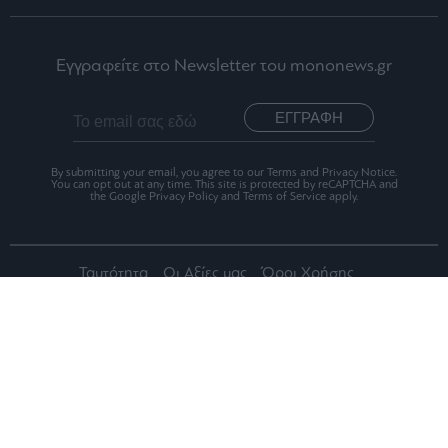
Εγγραφείτε στο Newsletter του mononews.gr
ΕΓΓΡΑΦΗ
By submitting your email, you agree to our Terms and Privacy Notice.
You can opt out at any time. This site is protected by reCAPTCHA and
the Google Privacy Policy and Terms of Service apply.
Ταυτότητα
Οι Αξίες μας
Όροι Χρήσης
Αριθμός Πιστοποίησης Μ.Η.Τ.242012
2026 mononews.gr All rights reserved