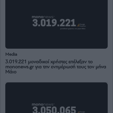
Vivants
Auto
Life
&
Style
Υγεία
Architecture
&
Design
Media
Fashion
3.019.221 μοναδικοί χρήστες επέλεξαν το
&
mononews.gr για την ενημέρωσή τους τον μήνα
Art
Μάιο
Watches
Yachts
Table
For
Two