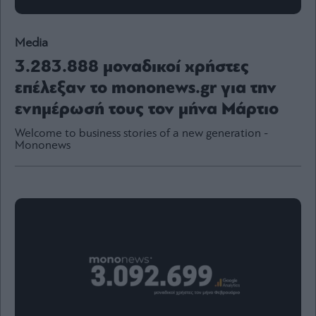
Content
Reports
Media
&
Branded
3.283.888 μοναδικοί χρήστες
Content
Calendar
επέλεξαν το mononews.gr για την
Monocle
ενημέρωσή τους τον μήνα Μάρτιο
Media
Lab
Welcome to business stories of a new generation -
Mononews
Mononews100
Εγγραφείτε
στο
Newsletter
του
mononews.gr