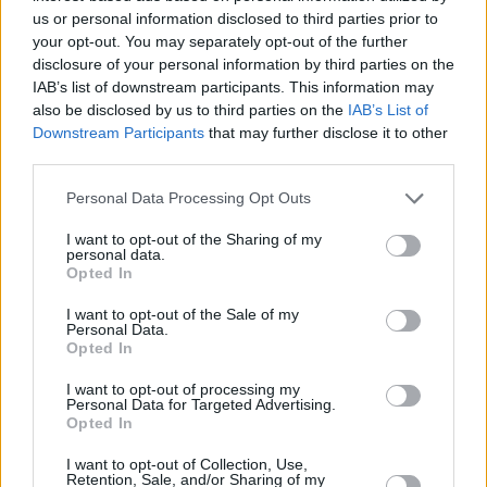
us or personal information disclosed to third parties prior to
your opt-out. You may separately opt-out of the further
Media
disclosure of your personal information by third parties on the
IAB’s list of downstream participants. This information may
3.454.859 μοναδικοί χρήστες επέλεξαν το
mononews.gr για την ενημέρωσή τους τον μήνα
also be disclosed by us to third parties on the
IAB’s List of
Μάιο
Downstream Participants
that may further disclose it to other
third parties.
Personal Data Processing Opt Outs
I want to opt-out of the Sharing of my
personal data.
Opted In
I want to opt-out of the Sale of my
Personal Data.
Opted In
I want to opt-out of processing my
Personal Data for Targeted Advertising.
Opted In
Media
I want to opt-out of Collection, Use,
3.727.305 μοναδικοί χρήστες επέλεξαν το
Retention, Sale, and/or Sharing of my