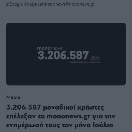
#Google Analytics
#mononews
#mononews.gr
Ενέργεια
Πολιτική
Πολιτισμός
Κοινωνία
Law
Bloomberg
Financial
Times
The
Media
Wiseman
3.206.587 μοναδικοί χρήστες
Room
301
επέλεξαν το mononews.gr για την
My
ενημέρωσή τους τον μήνα Ιούλιο
Story