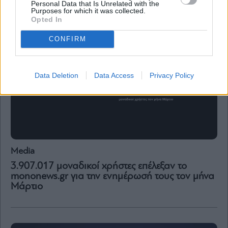
mononews.gr για την ενημέρωσή τους τον μήνα
Personal Data that Is Unrelated with the
Απρίλιο
Purposes for which it was collected.
Opted In
CONFIRM
Data Deletion
Data Access
Privacy Policy
Media
3.907.017 μοναδικοί χρήστες επέλεξαν το
mononews.gr για την ενημέρωσή τους τον μήνα
Μάρτιο