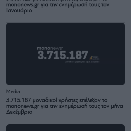
and
mononews.gr για την ενημέρωσή τους τον
Terms
of
Ιανουάριο
Service
apply.
ότητα
ι
ίες
ας
οι
ήσης
4
news.gr
ghts
rved
Media
3.715.187 μοναδικοί χρήστες επέλεξαν το
mononews.gr για την ενημέρωσή τους τον μήνα
Δεκέμβριο