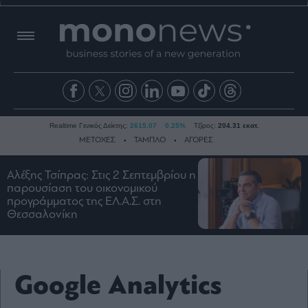
Realtime Γενικός Δείκτης:
2615.07
0.25%
Τζίρος:
204.31 εκατ.
ΜΕΤΟΧΕΣ
ΤΑΜΠΛΟ
ΑΓΟΡΕΣ
Αλέξης Τσίπρας: Στις 2 Σεπτεμβρίου η
παρουσίαση του οικονομικού
Ειδήσεις
προγράμματος της ΕΛ.Α.Σ. στη
Οικονομία
Θεσσαλονίκη
Business
Τράπεζες
Ναυτιλία
Google Analytics
Real
Estate