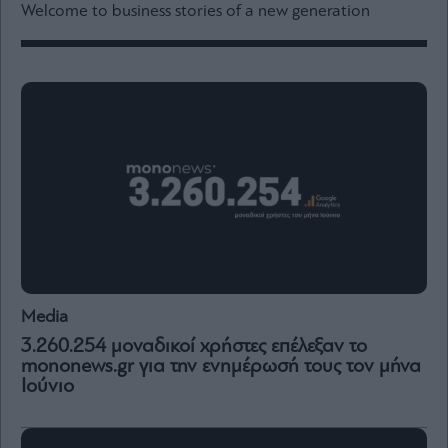
Media
Welcome to business stories of a new generation
Winners
&
Losers
Επι-
θετικά
Rumors
ESG
Today
Mononews2030
Άρθρα
Συνεντεύξεις
Media
3.260.254 μοναδικοί χρήστες επέλεξαν το
mononews.gr για την ενημέρωσή τους τον μήνα
Ιούνιο
Les
Bons