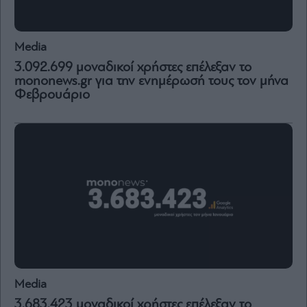
Media
By
3.092.699 μοναδικοί χρήστες επέλεξαν το
submitting
mononews.gr για την ενημέρωσή τους τον μήνα
your
email,
Φεβρουάριο
you
agree
to
our
Terms
and
Privacy
Notice.
You
can
opt
out
at
any
time.
This
site
is
protected
by
reCAPTCHA
and
the
Media
Google
Privacy
3.683.423 μοναδικοί χρήστες επέλεξαν το
Policy