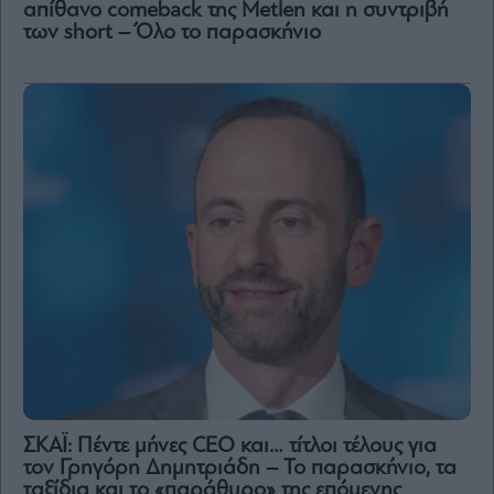
απίθανο comeback της Μetlen και η συντριβή
των short – Όλο το παρασκήνιο
ΣΚΑΪ: Πέντε μήνες CEO και… τίτλοι τέλους για
τον Γρηγόρη Δημητριάδη – Το παρασκήνιο, τα
ταξίδια και το «παράθυρο» της επόμενης