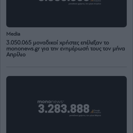
Μετοχές
Αγορές
Trader's
Media
book
3.050.065 μοναδικοί χρήστες επέλεξαν το
Buy-
mononews.gr για την ενημέρωσή τους τον μήνα
Hold-
Απρίλιο
Sell
The
Value
Investor
Crypto
Χρηματιστηριακές
Ανακοινώσεις
Creative
Content
Branded